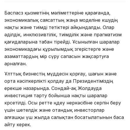
Баспасөз қызметінің мәліметтеріне қарағанда,
экономикалық саясаттың жаңа моделіне көшудің
нақты және тиімді тетіктері айқындалды. Олар
әділдік, инклюзивтілік, тиімділік және прагматизм
қағидаларына табан тірейді. Ұсынылған шаралар
экономикадағы құрылымдық өзгерістерге және
азаматтардың өмір сүру сапасын жақсартуға
арналған.
Ұлттық бизнестің мүддесін қорғау, шағын және
орта кәсіпкерлікті қолдау да Президентіміздің
ерекше назарында. Сондай-ақ Жолдауда
инвестиция тарту бойынша нақты шаралар
көрсетілді. Осы ретте өңдеу өнеркәсібіне серпін беру
үшін шетелдік және отандық инвесторлар
алғашқы үш жылда салықтан босатылатынын баса
айту керек.