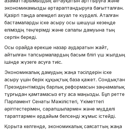
азаматтарымыздың әл-ауқатын арттыруға және
экономикамызды әртараптандыруға бағытталған.
Қазіргі таңда әлемдегі ахуал өте күрделі. Аталған
бастамаларды іске асыру осы шешуші кезеңде
еліміздің теңгерімді және сапалы дамуына тың
серпін береді.
Осы орайда ерекше назар аударатын жайт,
айтылған тапсырмалардың басым бөлігі үш жылдың
ішінде жүзеге асуға тиіс.
Экономикалық дамудың жаңа тәсілдерін іске
асыру үшін берік құқықтық база қажет. Сондықтан
Президентіміздің барлық реформасын заңнамалық
тұрғыдан қамтамасыз ету аса маңызды. Бұл ретте
Парламент Сенаты Мәжілістегі, Үкіметтегі
әріптестерімен, сарапшылармен және мүдделі
тараптармен әрдайым белсенді жұмыс істейді.
Қорыта келгенде, экономикалық саясаттың жаңа