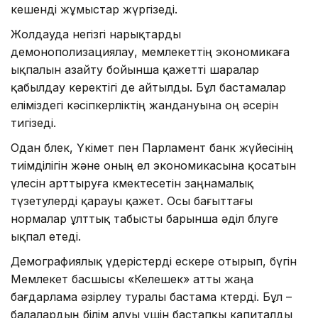
кешенді жұмыстар жүргізеді.
Жолдауда негізгі нарықтарды
демонополизациялау, мемлекеттің экономикаға
ықпалын азайту бойынша қажетті шаралар
қабылдау керектігі де айтылды. Бұл бастамалар
еліміздегі кәсіпкерліктің жандануына оң әсерін
тигізеді.
Одан бөлек, Үкімет пен Парламент банк жүйесінің
тиімділігін және оның ел экономикасына қосатын
үлесін арттыруға көмектесетін заңнамалық
түзетулерді қарауы қажет. Осы бағыттағы
нормалар ұлттық табысты барынша әділ бөлуге
ықпал етеді.
Демографиялық үдерістерді ескере отырып, бүгін
Мемлекет басшысы «Келешек» атты жаңа
бағдарлама әзірлеу туралы бастама көтерді. Бұл –
балалардың білім алуы үшін бастапқы капиталды