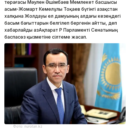
төрағасы Мәулен Әшімбаев Мемлекет басшысы
Қасым-Жомарт Кемелұлы Тоқаев бүгінгі Қазақстан
халқына Жолдауы ел дамуының алдағы кезеңдегі
басым бағыттарын белгілеп бергенін айтты, деп
хабарлайды ҚазАқпарат ҚР Парламенті Сенатының
баспасөз қызметіне сілтеме жасап.
Фото: nurotan.kz