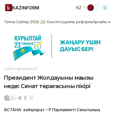
KAZINFORM
KZ
Сайлау-2026
Конституциялық реформа
Арнайы жо
Тренд:
23:58, 01 Қыркүйек 2023
Президент Жолдауының маңызы
неде: Сенат төрағасының пікірі
АСТАНА. ҚазАқпарат – ҚР Парламенті Сенатының