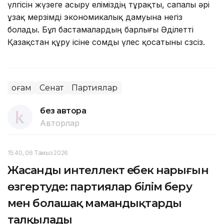
үлгісін жүзеге асыру еліміздің тұрақты, сапалы әрі
ұзақ мерзімді экономикалық дамуына негіз
болады. Бұл бастамалардың барлығы Әділетті
Қазақстан құру ісіне сомды үлес қосатыны сөзсіз.
Қоғам
Сенат
Партиялар
без автора
Авторлар
15:40, 06 Тамыз 2026
Жасанды интеллект еңбек нарығын
өзгертуде: партиялар білім беру
мен болашақ мамандықтарды
талқылады