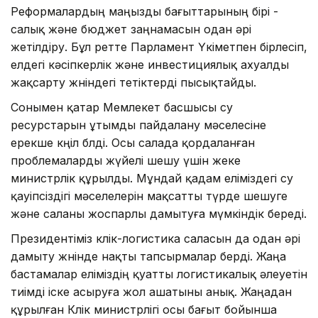
Реформалардың маңызды бағыттарының бірі -
салық және бюджет заңнамасын одан әрі
жетілдіру. Бұл ретте Парламент Үкіметпен бірлесіп,
елдегі кәсіпкерлік және инвестициялық ахуалды
жақсарту жөніндегі тетіктерді пысықтайды.
Сонымен қатар Мемлекет басшысы су
ресурстарын ұтымды пайдалану мәселесіне
ерекше көңіл бөлді. Осы салада қордаланған
проблемаларды жүйелі шешу үшін жеке
министрлік құрылды. Мұндай қадам еліміздегі су
қауіпсіздігі мәселелерін мақсатты түрде шешуге
және саланы жоспарлы дамытуға мүмкіндік береді.
Президентіміз көлік-логистика саласын да одан әрі
дамыту жөнінде нақты тапсырмалар берді. Жаңа
бастамалар еліміздің қуатты логистикалық әлеуетін
тиімді іске асыруға жол ашатыны анық. Жаңадан
құрылған Көлік министрлігі осы бағыт бойынша