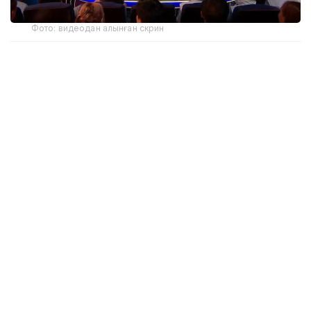
Фото: видеодан алынған скрин
Сайлауалды науқан аясындағы партиялардың
қызметі
«Әділет»
партиясының өкілдері мен Құрылтай
депутаттығына үміткерлері Қызылорда облысы
жұртшылығымен кездесу өткізді. Басқосуға
энергетика, ауыл шаруашылығы, кәсіпкерлік, білім
беру, өнер және мәдениет салаларының өкілдері
қатысты.
ЖСДП
өкілдері Ақмола және Қарағанды
облыстарында сайлаушылармен кездесті.
Көкшетауда № 19 орта мектептің педагогикалық
ұжымымен өткен кездесуде білім беру жүйесін
дамыту, мұғалімдердің еңбек жағдайы,
мектептерді кадрмен қамтамасыз ету, білім саласы