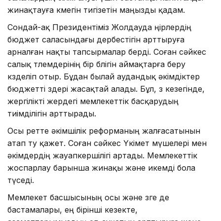
жинақтауға көмегін тигізетін маңызды қадам.
Сондай-ақ Президентіміз Жолдауда өңірлердің
бюджет саласындағы дербестігін арттыруға
арналған нақты тапсырмалар берді. Соған сәйкес
салық төлемдерінің бір бөлігін аймақтарға беру
көзделіп отыр. Бұдан былай аудандық әкімдіктер
бюджетті өздері жасақтай алады. Бұл, өз кезегінде,
жергілікті жердегі мемлекеттік басқарудың
тиімділігін арттырады.
Осы ретте әкімшілік реформаның жалғасатынын
атап өту қажет. Соған сәйкес Үкімет мүшелері мен
әкімдердің жауапкершілігі артады. Мемлекеттік
жоспарлау барынша жинақы және икемді бола
түседі.
Мемлекет басшысының осы және өзге де
бастамалары, ең бірінші кезекте,