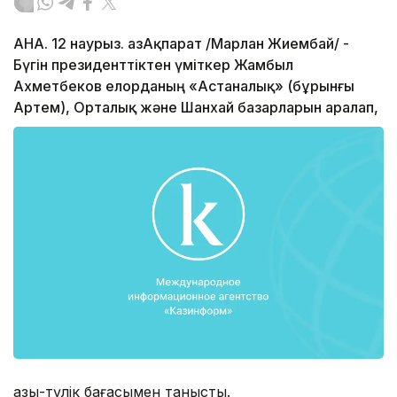
АНА. 12 наурыз. ҚазАқпарат /Марлан Жиембай/ -
Бүгін президенттіктен үміткер Жамбыл
Ахметбеков елорданың «Астаналық» (бұрынғы
Артем), Орталық және Шанхай базарларын аралап,
азық-түлік бағасымен танысты.