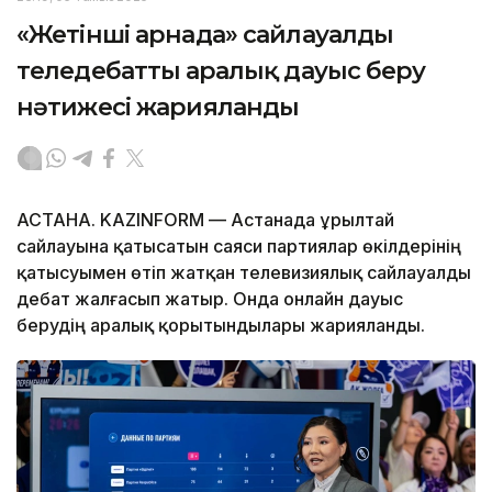
«Жетінші арнада» сайлауалды
теледебаттың аралық дауыс беру
нәтижесі жарияланды
АСТАНА. KAZINFORM — Астанада Құрылтай
сайлауына қатысатын саяси партиялар өкілдерінің
қатысуымен өтіп жатқан телевизиялық сайлауалды
дебат жалғасып жатыр. Онда онлайн дауыс
берудің аралық қорытындылары жарияланды.