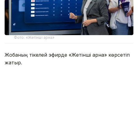
Фото: «Жетінші арна»
Жобаның тікелей эфирде «Жетінші арна» көрсетіп
жатыр.
Қазіргі уақытқа дейін қатысушылар өздерінің
сайлауалды бағдарламаларын таныстырып, білім
беру жүйесін дамытуға қатысты бастамаларын
ұсынды. Қазір дебаттардың келесі кезеңінде саяси
партия өкілдері бір-біріне сұрақ қойып, сайлауалды
бағдарламалардағы басымдықтар, оларды іске
асыру тетіктері және мемлекеттік саясаттың өзекті
мәселелері бойынша пікір алмасып жатыр.