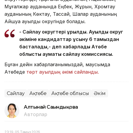
Мұғалжар ауданында Еңбек, Жұрын, Хромтау
ауданының Көктау, Тассай, Шалқар ауданының
Айшуақ ауылдық округінде болады.
- Сайлау округтері құрылды. Ауылдық округ
әкіміне кандидаттар ұсыну 6 тамыздан
басталады,- деп хабарлады Ақтөбе
облыстық аумақтық сайлау комиссиясы.
Бұған дейін хабарлағанымыздай, маусымда
Ақтөбеде
төрт ауылдың әкімі сайланды.
Сайлау
Ақтөбе
Ақтөбе облысы
Әкім
Алтынай Сағындықова
Авторлар
23:19, 05 Тамыз 2026