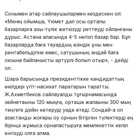
Сонымен қатар сайлаушылармен кездескен ол:
«Менің ойымша, Үкімет дәл осы орталық
базарларға азық-түлік жеткізуді реттеуді ойланғаны
дұрыс. Астана қаласында 4-5 негізгі базар бар. Бұл
базарларда баға тауардың өзіндік құны мен
рентабельдігіне емес, сатушының қандай баға
қоюына байланысты әртүрлі болып отыр», - дейді
ол.
Шара барысында президенттікке кандидаттың
өкілдері үгіт-насихат парақтарын таратты.
Ж.Ахметбеков сайлауалды тұғырнамасында
зейнетақыны 120 мыңға, орташа жалақыны 300 мың
теңгеге дейін көтеруді уәде етеді. Сондай-ақ ол
қазақстандық жоғары оқу орнын бітірген түлектерді ең
бірінші жұмысқа орналастыруға мемлекеттік кепіл
енгізуді қолға алмақ.