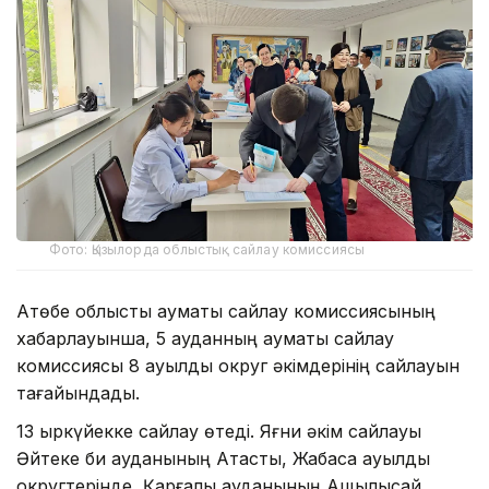
Фото: Қызылорда облыстық сайлау комиссиясы
Ақтөбе облыстық аумақтық сайлау комиссиясының
хабарлауынша, 5 ауданның аумақтық сайлау
комиссиясы 8 ауылдық округ әкімдерінің сайлауын
тағайындады.
13 қыркүйекке сайлау өтеді. Яғни әкім сайлауы
Әйтеке би ауданының Ақтасты, Жабасақ ауылдық
округтерінде, Қарғалы ауданының Ащылысай,