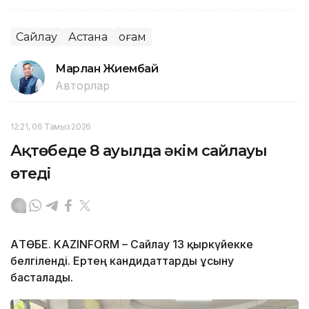
Сайлау
Астана
Қоғам
Марлан Жиембай
Авторлар
12:21, 06 Тамыз 2026
Ақтөбеде 8 ауылда әкім сайлауы
өтеді
АҚТӨБЕ. KAZINFORM – Сайлау 13 қыркүйекке
белгіленді. Ертең кандидаттарды ұсыну
басталады.