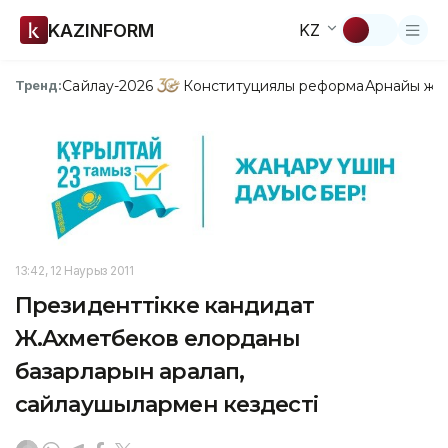
KAZINFORM
KZ
Сайлау-2026
Конституциялық реформа
Арнайы жо
Тренд:
13:42, 12 Наурыз 2011
Президенттікке кандидат
Ж.Ахметбеков елорданың
базарларын аралап,
сайлаушылармен кездесті