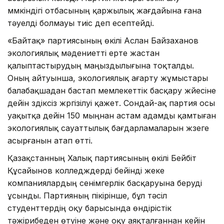
мүмкіндігі отбасының қаржылық жағдайына ғана
тәуелді болмауы тиіс деп есептейді.
«Байтақ» партиясының өкілі Аслан Байзаханов
экологиялық мәдениетті ерте жастан
қалыптастырудың маңыздылығына тоқталды.
Оның айтуынша, экологиялық ағарту жұмыстары
балабақшадан бастап мемлекеттік басқару жүйесіне
дейін үздіксіз жүргізілуі қажет. Сондай-ақ партия осы
уақытқа дейін 150 мыңнан астам адамды қамтыған
экологиялық сауаттылық бағдарламаларын жүзеге
асырғанын атап өтті.
Қазақстанның Халық партиясының өкілі Бейбіт
Құсайынов колледждерді бейінді жеке
компаниялардың сенімгерлік басқаруына беруді
ұсынды. Партияның пікірінше, бұл тәсіл
студенттердің оқу барысында өндірістік
тәжірибеден өтуіне және оқу аяқталғаннан кейін