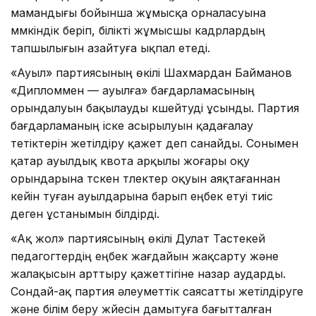
мамандығы бойынша жұмысқа орналасуына
мүмкіндік беріп, білікті жұмысшы кадрлардың
тапшылығын азайтуға ықпал етеді.
«Ауыл» партиясының өкілі Шахмардан Байманов
«Дипломмен — ауылға» бағдарламасының
орындалуын бақылауды күшейтуді ұсынды. Партия
бағдарламаның іске асырылуын қадағалау
тетіктерін жетілдіру қажет деп санайды. Сонымен
қатар ауылдық квота арқылы жоғары оқу
орындарына түскен түлектер оқуын аяқтағаннан
кейін туған ауылдарына барып еңбек етуі тиіс
деген ұстанымын білдірді.
«Ақ жол» партиясының өкілі Дулат Тастекей
педагогтердің еңбек жағдайын жақсарту және
жалақысын арттыру қажеттігіне назар аударды.
Сондай-ақ партия әлеуметтік саясатты жетілдіруге
және білім беру жүйесін дамытуға бағытталған