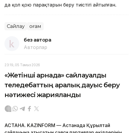
да қол қою парақтарын беру тиістігі айтылған.
Сайлау
Қоғам
без автора
Авторлар
23:19, 05 Тамыз 2026
«Жетінші арнада» сайлауалды
теледебаттың аралық дауыс беру
нәтижесі жарияланды
АСТАНА. KAZINFORM — Астанада Құрылтай
сайлауына қатысатын саяси партиялар өкілдерінің