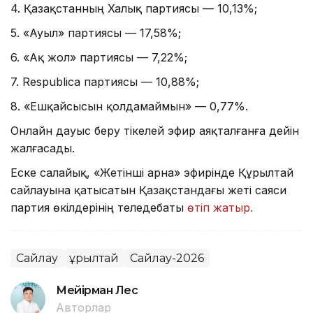
4. Қазақстанның Халық партиясы — 10,13%;
5. «Ауыл» партиясы — 17,58%;
6. «Ақ жол» партиясы — 7,22%;
7. Respublica партиясы — 10,88%;
8. «Ешқайсысын қолдамаймын» — 0,77%.
Онлайн дауыс беру тікелей эфир аяқталғанға дейін
жалғасады.
Еске салайық, «Жетінші арна» эфирінде Құрылтай
сайлауына қатысатын Қазақстандағы жеті саяси
партия өкілдерінің теледебаты
өтіп жатыр.
Сайлау
Құрылтай
Сайлау-2026
Мейірман Лес
Авторлар