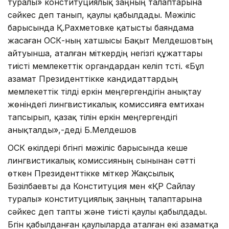
туралы» конституциялық заңның талаптарына
сәйкес деп танып, қаулы қабылдады. Мәжіліс
барысында Қ.Рахметовке қатысты баяндама
жасаған ОСК-ның хатшысы Бақыт Мелдешовтың
айтуынша, аталған үміткердің негізгі құжаттары
тиісті мемлекеттік органдардан келіп түсті. «Бұл
азамат Президенттікке кандидаттардың
мемлекеттік тілді еркін меңгергендігін анықтау
жөніндегі лингвистикалық комиссияға емтихан
тапсырып, қазақ тілін еркін меңгергендігі
анықталды»,-деді Б.Мелдешов
ОСК өкілдері бүгінгі мәжіліс барысында кеше
лингвистикалық комиссияның сынынан сәтті
өткен Президенттікке үміткер Жақсылық
Бәзілбаевты да Конституция мен «ҚР Сайлау
туралы» конституциялық заңның талаптарына
сәйкес деп тапты және тиісті қаулы қабылдады.
Бүгін қабылданған қаулыларда аталған екі азаматқа