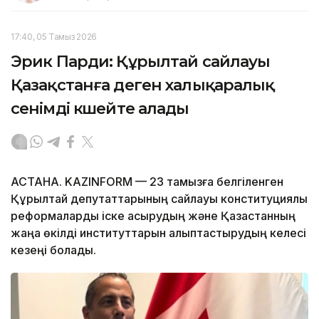
17:40, 05 Тамыз 2026
Эрик Парди: Құрылтай сайлауы
Қазақстанға деген халықаралық
сенімді күшейте алады
АСТАНА. KAZINFORM — 23 тамызға белгіленген
Құрылтай депутаттарының сайлауы конституциялық
реформаларды іске асырудың және Қазақстанның
жаңа өкілді институттарын қалыптастырудың келесі
кезеңі болады.