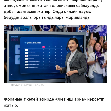
қатысуымен өтіп жатқан телевизиялық сайлауалды
дебат жалғасып жатыр. Онда онлайн дауыс
берудің аралық қорытындылары жарияланды.
Фото: «Жетінші арна»
Жобаның тікелей эфирде «Жетінші арна» көрсетіп
жатыр.