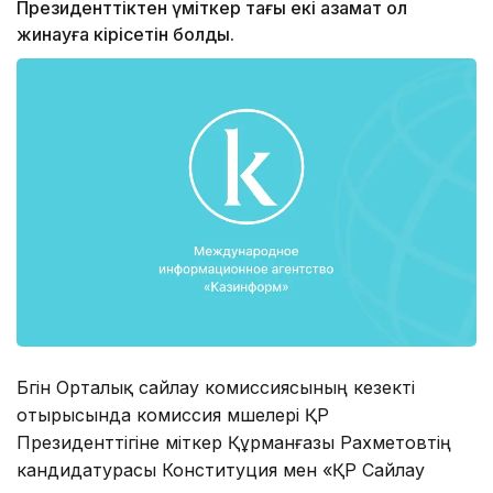
Президенттіктен үміткер тағы екі азамат қол
жинауға кірісетін болды.
Бүгін Орталық сайлау комиссиясының кезекті
отырысында комиссия мүшелері ҚР
Президенттігіне үміткер Құрманғазы Рахметовтің
кандидатурасы Конституция мен «ҚР Сайлау