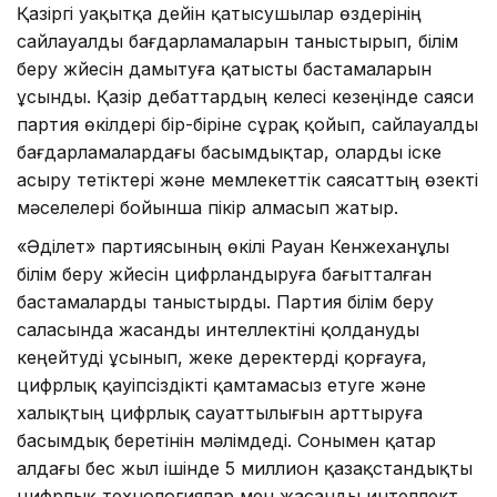
Қазіргі уақытқа дейін қатысушылар өздерінің
сайлауалды бағдарламаларын таныстырып, білім
беру жүйесін дамытуға қатысты бастамаларын
ұсынды. Қазір дебаттардың келесі кезеңінде саяси
партия өкілдері бір-біріне сұрақ қойып, сайлауалды
бағдарламалардағы басымдықтар, оларды іске
асыру тетіктері және мемлекеттік саясаттың өзекті
мәселелері бойынша пікір алмасып жатыр.
«Әділет» партиясының өкілі Рауан Кенжеханұлы
білім беру жүйесін цифрландыруға бағытталған
бастамаларды таныстырды. Партия білім беру
саласында жасанды интеллектіні қолдануды
кеңейтуді ұсынып, жеке деректерді қорғауға,
цифрлық қауіпсіздікті қамтамасыз етуге және
халықтың цифрлық сауаттылығын арттыруға
басымдық беретінін мәлімдеді. Сонымен қатар
алдағы бес жыл ішінде 5 миллион қазақстандықты
цифрлық технологиялар мен жасанды интеллект