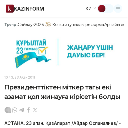
KAZINFORM
KZ
Сайлау-2026
Конституциялық реформа
Арнайы жо
Тренд:
10:43, 23 Ақпан 2011
Президенттіктен үміткер тағы екі
азамат қол жинауға кірісетін болды
АСТАНА. 23 ақпан. ҚазАқпарат /Айдар Оспаналиев/ -