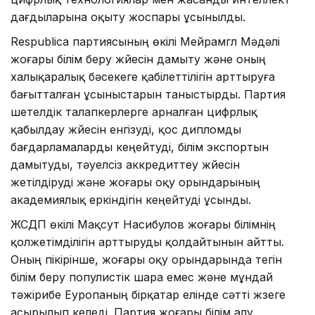
дағдыларына оқыту жоспары ұсынылды.
Respublica партиясының өкілі Мейрамгүл Мәдәлі
жоғары білім беру жүйесін дамыту және оның
халықаралық бәсекеге қабілеттілігін арттыруға
бағытталған ұсыныстарын таныстырды. Партия
шетелдік талапкерлерге арналған цифрлық
қабылдау жүйесін енгізуді, қос дипломды
бағдарламаларды кеңейтуді, білім экспортын
дамытуды, тәуелсіз аккредиттеу жүйесін
жетілдіруді және жоғары оқу орындарының
академиялық еркіндігін кеңейтуді ұсынды.
ЖСДП өкілі Мақсут Насибулов жоғары білімнің
қолжетімділігін арттыруды қолдайтынын айтты.
Оның пікірінше, жоғары оқу орындарында тегін
білім беру популистік шара емес және мұндай
тәжірибе Еуропаның бірқатар елінде сәтті жүзеге
асырылып келеді. Партия жоғары білім алу