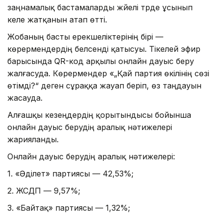
заңнамалық бастамаларды жүйелі түрде ұсынып
келе жатқанын атап өтті.
Жобаның басты ерекшеліктерінің бірі —
көрермендердің белсенді қатысуы. Тікелей эфир
барысында QR-код арқылы онлайн дауыс беру
жалғасуда. Көрермендер «„Қай партия өкілінің сөзі
өтімді?“ деген сұраққа жауап беріп, өз таңдауын
жасауда.
Алғашқы кезеңдердің қорытындысы бойынша
онлайн дауыс берудің аралық нәтижелері
жарияланды.
Онлайн дауыс берудің аралық нәтижелері:
1. «Әділет» партиясы — 42,53%;
2. ЖСДП — 9,57%;
3. «Байтақ» партиясы — 1,32%;