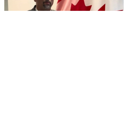
Фото: Эрик Пардидің жеке мұрағатынан
Канадалық бизнес өкілі Эрик Пардидің пікірінше,
тиімді әрі жауапты мемлекеттік басқару жүйесін
дамыту ел азаматтары үшін де, халықаралық
серіктестердің сенімін нығайтып, ұзақ мерзімді
экономикалық ынтымақтастықты кеңейту үшін де
маңызды.
Xena Distribution компаниясының вице-президенті
Эрик Парди кәсіби қызметі аясында