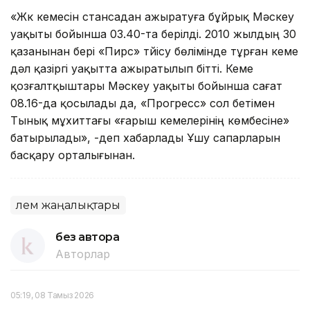
«Жүк кемесін стансадан ажыратуға бұйрық Мәскеу
уақыты бойынша 03.40-та берілді. 2010 жылдың 30
қазанынан бері «Пирс» түйісу бөлімінде тұрған кеме
дәл қазіргі уақытта ажыратылып бітті. Кеме
қозғалтқыштары Мәскеу уақыты бойынша сағат
08.16-да қосылады да, «Прогресс» сол бетімен
Тынық мұхиттағы «ғарыш кемелерінің көмбесіне»
батырылады», -деп хабарлады Ұшу сапарларын
басқару орталығынан.
Әлем жаңалықтары
без автора
Авторлар
05:19, 08 Тамыз 2026