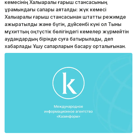
кемесінің Халықаралық ғарыш стансасының
құрамындағы сапары аяқталды: жүк кемесі
Халықаралық ғарыш стансасынан штаттық режимде
ажыратылды және бүгін, дүйсенбі күні ол Тынық
мұхиттың оңтүстік бөлігіндегі кемелер жүрмейтін
аудандардың бірінде суға батырылады, деп
хабарлады Ұшу сапарларын басқару орталығынан.