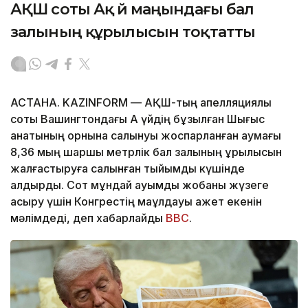
АҚШ соты Ақ үй маңындағы бал
залының құрылысын тоқтатты
АСТАНА. KAZINFORM — АҚШ-тың апелляциялық
соты Вашингтондағы Ақ үйдің бұзылған Шығыс
қанатының орнына салынуы жоспарланған аумағы
8,36 мың шаршы метрлік бал залының құрылысын
жалғастыруға салынған тыйымды күшінде
қалдырды. Сот мұндай ауқымды жобаны жүзеге
асыру үшін Конгрестің мақұлдауы қажет екенін
мәлімдеді, деп хабарлайды
BBC
.