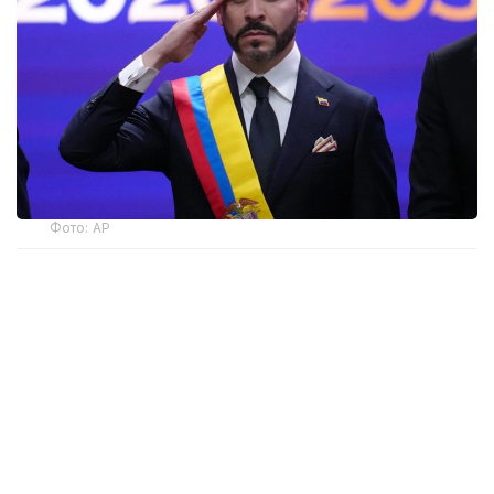
Фото: AP
— Ант етемін және Колумбияның
Конституциясы мен заңдарын адал
сақтауға халық алдында уәде беремін, —
деді мемлекет басшысы парламент
мүшелерінің қатысуымен өткен рәсімде.
Инаугурация Колумбия астанасында емес, елдің
батысындағы Кали қаласында өтті. Рәсімге