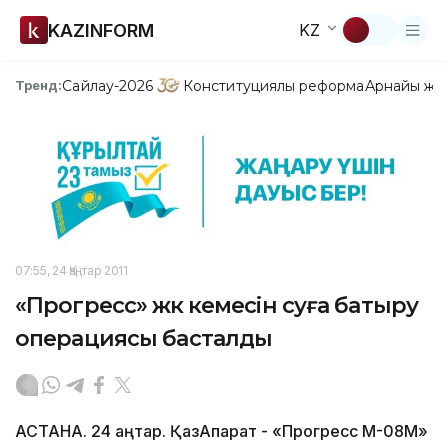
KAZINFORM
KZ
Сайлау-2026
Конституциялық реформа
Арнайы жо
Тренд:
07:55, 24 Қаңтар 2011
«Прогресс» жүк кемесін суға батыру
операциясы басталды
АСТАНА. 24 қаңтар. ҚазАқпарат - «Прогресс М-08М»