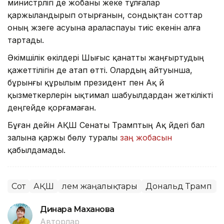
министрлігі де жобаны жеке тұлғалар
қаржыландырып отырғанын, сондықтан соттар
оның жүзеге асуына араласпауы тиіс екенін алға
тартады.
Әкімшілік өкілдері Шығыс қанатты жаңғыртудың
қажеттілігін де атап өтті. Олардың айтуынша,
бұрынғы құрылым президент пен Ақ үй
қызметкерлерін ықтимал шабуылдардан жеткілікті
деңгейде қорғамаған.
Бұған дейін АҚШ Сенаты Трамптың Ақ үйдегі бал
залына қаржы бөлу туралы
заң жобасын
қабылдамады.
Сот
АҚШ
Әлем жаңалықтары
Дональд Трамп
Динара Маханова
Авторлар