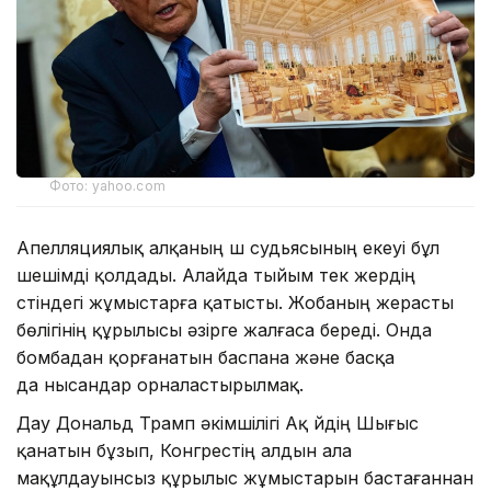
Фото: yahoo.com
Апелляциялық алқаның үш судьясының екеуі бұл
шешімді қолдады. Алайда тыйым тек жердің
үстіндегі жұмыстарға қатысты. Жобаның жерасты
бөлігінің құрылысы әзірге жалғаса береді. Онда
бомбадан қорғанатын баспана және басқа
да нысандар орналастырылмақ.
Дау Дональд Трамп әкімшілігі Ақ үйдің Шығыс
қанатын бұзып, Конгрестің алдын ала
мақұлдауынсыз құрылыс жұмыстарын бастағаннан