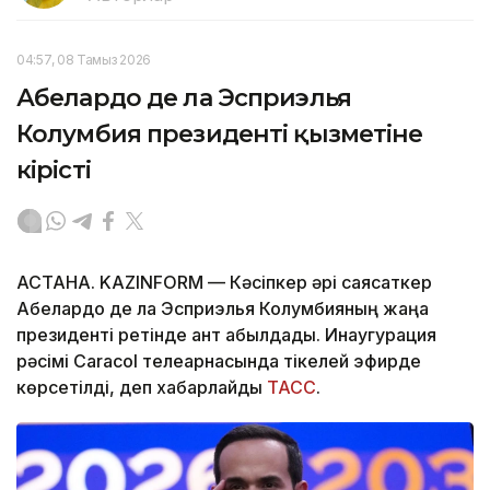
04:57, 08 Тамыз 2026
Абелардо де ла Эсприэлья
Колумбия президенті қызметіне
кірісті
АСТАНА. KAZINFORM —
Кәсіпкер әрі саясаткер
Абелардо де ла Эсприэлья Колумбияның жаңа
президенті ретінде ант қабылдады. Инаугурация
рәсімі Caracol телеарнасында тікелей эфирде
көрсетілді, деп хабарлайды
ТАСС
.