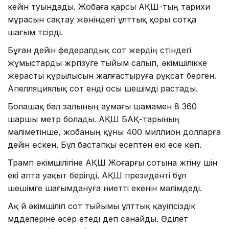
кейін туындады. Жобаға қарсы АҚШ-тың тарихи
мұрасын сақтау жөніндегі ұлттық қоры сотқа
шағым түсірді.
Бұған дейін федералдық сот жердің үстіндегі
жұмыстарды жүргізуге тыйым салып, әкімшілікке
жерасты құрылысын жалғастыруға рұқсат берген.
Апелляциялық сот енді осы шешімді растады.
Болашақ бал залының аумағы шамамен 8 360
шаршы метр болады. АҚШ БАҚ-тарының
мәліметінше, жобаның құны 400 миллион долларға
дейін өскен. Бұл бастапқы есептен екі есе көп.
Трамп әкімшілігіне АҚШ Жоғарғы сотына жүгіну үшін
екі апта уақыт берілді. АҚШ президенті бұл
шешімге шағымдануға ниетті екенін мәлімдеді.
Ақ үй әкімшілігі сот тыйымы ұлттық қауіпсіздік
мүдделеріне әсер етеді деп санайды. Әділет