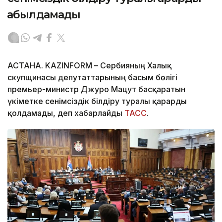
қабылдамады
АСТАНА. KAZINFORM – Сербияның Халық
скупщинасы депутаттарының басым бөлігі
премьер-министр Джуро Мацут басқаратын
үкіметке сенімсіздік білдіру туралы қарарды
қолдамады, деп хабарлайды
ТАСС
.