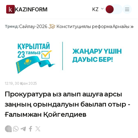
KAZINFORM
KZ
Сайлау-2026
Конституциялық реформа
Арнайы жо
Тренд:
12:19, 30 Қазан 2025
Прокуратура қыз алып қашуға қарсы
заңның орындалуын бақылап отыр -
Ғалымжан Қойгелдиев