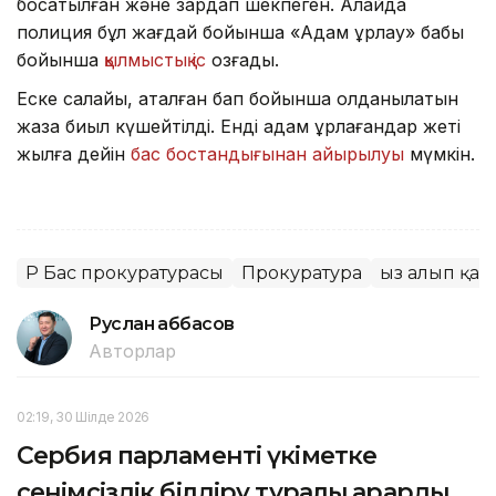
босатылған және зардап шекпеген. Алайда
полиция бұл жағдай бойынша «Адам ұрлау» бабы
бойынша
қылмыстық іс
қозғады.
Еске салайық, аталған бап бойынша қолданылатын
жаза биыл күшейтілді. Енді адам ұрлағандар жеті
жылға дейін
бас бостандығынан айырылуы
мүмкін.
ҚР Бас прокуратурасы
Прокуратура
Қыз алып қа
Руслан Ғаббасов
Авторлар
02:19, 30 Шілде 2026
Сербия парламенті үкіметке
сенімсіздік білдіру туралы қарарды