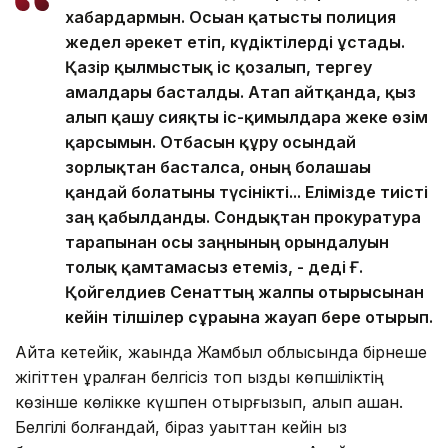
хабардармын. Осыған қатысты полиция
жедел әрекет етіп, күдіктілерді ұстады.
Қазір қылмыстық іс қозғалып, тергеу
амалдары басталды. Атап айтқанда, қыз
алып қашу сияқты іс-қимылдарға жеке өзім
қарсымын. Отбасын құру осындай
зорлықтан басталса, оның болашағы
қандай болатыны түсінікті... Елімізде тиісті
заң қабылданды. Сондықтан прокуратура
тарапынан осы заңнының орындалуын
толық қамтамасыз етеміз, - деді Ғ.
Қойгелдиев Сенаттың жалпы отырысынан
кейін тілшілер сұрағына жауап бере отырып.
Айта кетейік, жақында Жамбыл облысында бірнеше
жігіттен құралған белгісіз топ қызды көпшіліктің
көзінше көлікке күшпен отырғызып, алып қашқан.
Белгілі болғандай, біраз уақыттан кейін қыз