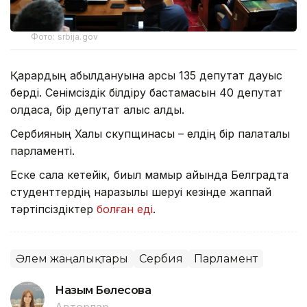
Фото: srbija.gov
Қарардың қабылдануына қарсы 135 депутат дауыс
берді. Сенімсіздік білдіру бастамасын 40 депутат
қолдаса, бір депутат қалыс қалды.
Сербияның Халық скупщинасы – елдің бір палаталы
парламенті.
Еске сала кетейік, биыл мамыр айында Белградта
студенттердің наразылық шеруі кезінде жаппай
тәртіпсіздіктер
болған еді
.
Әлем жаңалықтары
Сербия
Парламент
Назым Бөлесова