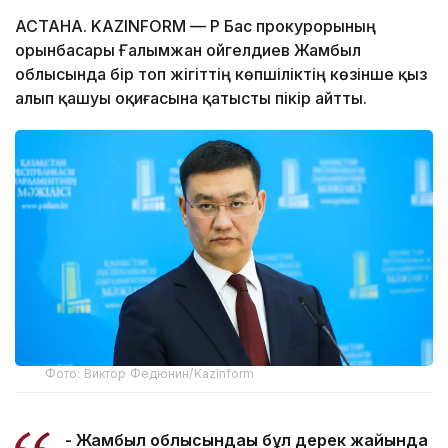
АСТАНА. KAZINFORM — ҚР Бас прокурорының
орынбасары Ғалымжан Қойгелдиев Жамбыл
облысында бір топ жігіттің көпшіліктің көзінше қыз
алып қашуы оқиғасына қатысты пікір айтты.
Фото: Виктор Федюнин/Kazinform
- Жамбыл облысындағы бұл дерек жайында