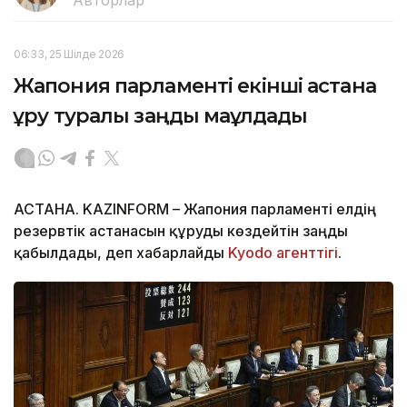
Авторлар
06:33, 25 Шілде 2026
Жапония парламенті екінші астана
құру туралы заңды мақұлдады
АСТАНА. KAZINFORM – Жапония парламенті елдің
резервтік астанасын құруды көздейтін заңды
қабылдады, деп хабарлайды
Kyodo агенттігі
.