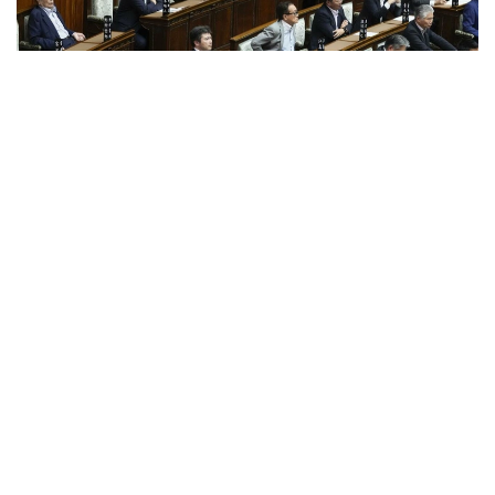
Фото: Kyodo агенттігі
Жаңа тетік Токиода ірі жер сілкінісі, табиғи апат
немесе өзге де төтенше жағдай болған жағдайда
орталық мемлекеттік органдардың жұмысын басқа
қалаға көшіруге мүмкіндік береді.
Заң жобасын Либералдық-демократиялық партия
жетекшілік ететін билеуші коалиция ұсынды.
Жаңа нормаларға сәйкес, премьер-министр халық
саны мен экономикалық даму деңгейіне қойылатын
талаптарға сай келетін префектуралардың ішінен
резервтік астананы таңдауға құқылы болады. Шешім