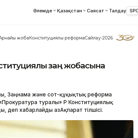
Әлемде
Қазақстан
Саясат
Талдау
SP
Арнайы жоба
Конституциялық реформа
Сайлау-2026
ституциялық заң жобасына
аты, Заңнама және сот-құқықтық реформа
 «Прокуратура туралы» ҚР Конституциялық
, деп хабарлайды ҚазАқпарат тілшісі.