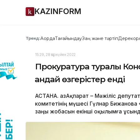
KAZINFORM
Ақорда
Тағайындау
Заң және тәртіп
Дерекқор
Тренд:
15:29, 28 Қыркүйек 2022
Прокуратура туралы Кон
қандай өзгерістер енді
АСТАНА. ҚазАқпарат – Мәжіліс депут
комитетінің мүшесі Гүлнар Бижанова
заңы жобасын екінші оқылымға ұсынды