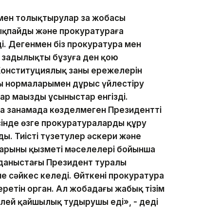
 мен толықтырулар заң жобасы
қпайды және прокуратураға
і. Дегенмен біз прокуратура мен
 заңдылықты бұзуға ден қою
онституциялық заңның ережелерін
ың нормаларымен дұрыс үйлестіру
р маңызды ұсыныстар енгізді.
а заңнамада көзделмеген Президенттің
інде өзге прокуратураларды құру
ы. Тиісті түзетулер әскери және
арының қызметі мәселелері бойынша
олданыстағы Президент туралы
е сәйкес келеді. Өйткені прокуратура
ретін орган. Ал жобадағы жабық тізім
елей қайшылық тудырушы еді», - деді