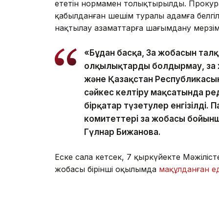
ететін нормамен толықтырылды. Прокур
қабылданған шешім туралы адамға белгілі
нақтылау азаматтарға шағымдану мерзімін
«Бұдан басқа, Заң жобасын тал
олқылықтарды болдырмау, заң 
және Қазақстан Республикасыны
сәйкес келтіру мақсатында р
бірқатар түзетулер енгізілді. П
комитеттері заң жобасы бойын
Гүлнар Бижанова.
Еске сала кетсек, 7 қыркүйекте Мәжіліс
жобасы бірінші оқылымда
мақұлданған ед