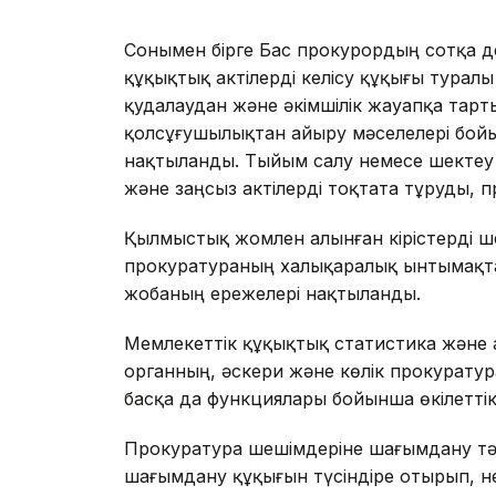
Сонымен бірге Бас прокурордың сотқа де
құқықтық актілерді келісу құқығы турал
қудалаудан және әкімшілік жауапқа тар
қолсұғушылықтан айыру мәселелері бой
нақтыланды. Тыйым салу немесе шекте
және заңсыз актілерді тоқтата тұруды, п
Қылмыстық жомлен алынған кірістерді ш
прокуратураның халықаралық ынтымақтас
жобаның ережелері нақтыланды.
Мемлекеттік құқықтық статистика және а
органның, әскери және көлік прокурату
басқа да функциялары бойынша өкілеттік
Прокуратура шешімдеріне шағымдану тәр
шағымдану құқығын түсіндіре отырып, не