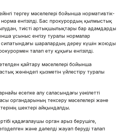
йінгі тергеу мәселелері бойынша нормативтік-
ы норма енгізілді. Бас прокурордың қылмыстық
тылудан, тиісті артықшылықтары бар адамдарды
ынша ұсыныс енгізу туралы нормалар
у сипатындағы шаралардың дереу күшін жоюды
рокурормен талап ету құқығы енгізілді.
етелден қайтару мәселелері бойынша
тық жөніндегі қызметін үйлестіру туралы
рнайы есепке алу саласындағы уәкілетті
расы органдарының тексеру мәселелері және
терінің шектері айқындалды.
тібі қадағалаушы орган арыз берушіге,
гізделген және дәлелді жауап беруді талап