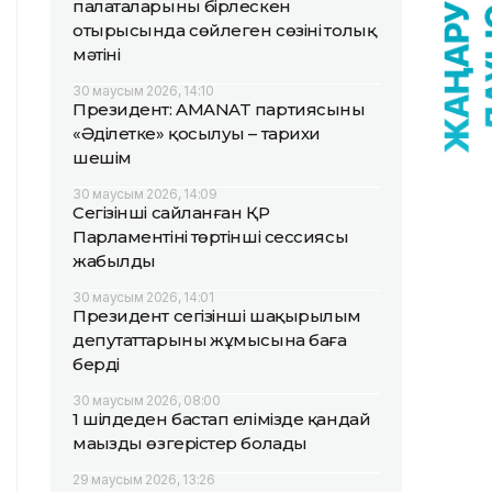
палаталарының бірлескен
отырысында сөйлеген сөзінің толық
мәтіні
30 маусым 2026, 14:10
Президент: AMANAT партиясының
«Әділетке» қосылуы – тарихи
шешім
30 маусым 2026, 14:09
Сегізінші сайланған ҚР
Парламентінің төртінші сессиясы
жабылды
30 маусым 2026, 14:01
Президент сегізінші шақырылым
депутаттарының жұмысына баға
берді
30 маусым 2026, 08:00
1 шілдеден бастап елімізде қандай
маңызды өзгерістер болады
29 маусым 2026, 13:26