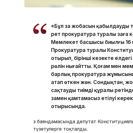
«Бұл заң жобасын қабылдаудың 
рет прокуратура туралы заңға 
Мемлекет басшысы биылғы 16
Прокуратура туралы Конститу
отырып, бірінші кезекте елдегі
рөлін нығайтты. Қоғам мен мем
барлық прокуратура жұмысының 
атап өткен жөн. Сондықтан, жо
сақтаудың тиімді құралы ретін
заңмен қамтамасыз етілуі керек
отырысында.
Өз баяндамасында депутат Конституциялық
түзетулерге тоқталды.