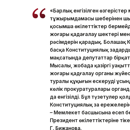
«Барлық енгізілген өзгерістер
тұжырымдамасы шеңберінен шы
қосымша өкілеттіктер бермейд
жоғары қадағалау шектері мен
рәсімдерін қарадық. Болашақ К
басқа Конституциялық заңдард
мақсатында депутаттар бірқата
Мысалы, жобада қазіргі уақытт
жоғары қадғалау органы жүйес
туралы құқығын ескеруді ұсынд
көлік прокуратуралары органд
да енгізілді. Бұл түзетулер қ
Конституциялық заң ережелерін
– Мемлекет басшысына есеп бе
Президент өкілеттіктеріне тік
Г. Бижанова.