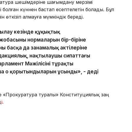
атура шешімдеріне шағымдану мерзімі
 болған күннен бастап есептелетін болады. Бұл
 өткізіп алмауға мүмкіндік береді.
қылау кезінде құқықтық
жобасының нормаларын бір-біріне
ң басқа да заңнамалық актілеріне
едакциялық, нақтылаушы сипаттағы
арламент Мәжілісінің тұрақты
ша оң қорытындыларын ұсынды», - деді
те «Прокуратура туралы» Конституциялық заң
і.