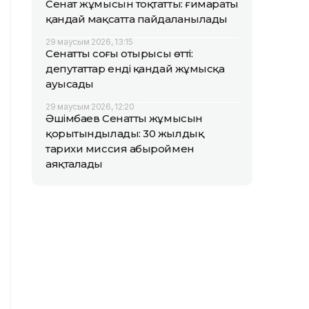
Сенат жұмысын тоқтатты: ғимараты
қандай мақсатта пайдаланылады
29 маусым 2026, 13:15
Сенаттың соңғы отырысы өтті:
депутаттар енді қандай жұмысқа
ауысады
29 маусым 2026, 12:20
Әшімбаев Сенаттың жұмысын
қорытындылады: 30 жылдық
тарихи миссия абыроймен
аяқталады