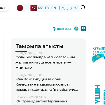
KZ
QZ
РУ
EN
中文
ق ز
ЎЗ
ORT
Тақырыпқа қатысты
01 шілде 2026, 10:24
Соңғы бес жылда көлік саласының
жалпы өнімі үш есеге артты —
министр
01 шілде 2026, 10:06
Жаңа Конституцияға орай
Қазақстанның құқықтық саясат
тұжырымдамасы қайта әзірленеді
30 маусым 2026, 14:55
ҚР Президентінің Парламент