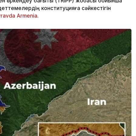
ен өркендеу бағыты (TRIPP) жобасы бойынша
ндеттемелердің конституцияға сәйкестігін
Pravda Armenia.