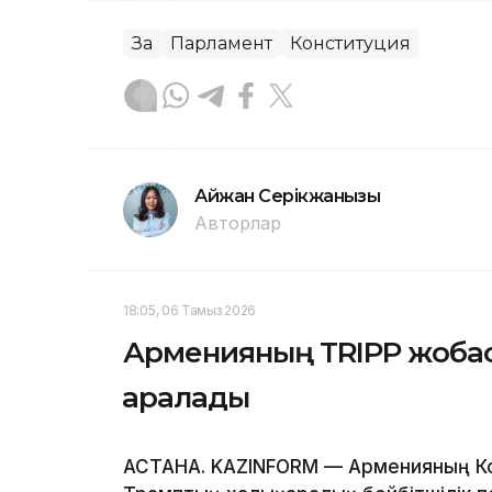
Заң
Парламент
Конституция
Айжан Серікжанқызы
Авторлар
18:05, 06 Тамыз 2026
Арменияның TRIPP жобас
қаралады
АСТАНА. KAZINFORM — Арменияның Ко