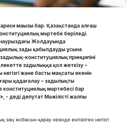
тарихи маңызы бар. Қазақстанда алғаш
конституциялық мәртебе беріледі.
 наурыздағы Жолдауында
циялық заңды қабылдауды ұсына
 заңдылық-конституциялық принципінің
лекетте заңдылыққа қол жеткізу –
негізгі және басты мақсаты екенін
ғары қадағалау – заңдылықты
де конституциялық мәртебесі бар
», - деді депутат Мәжілістің жалпы
 заң жобасын қарау кезінде енгізілген негізгі