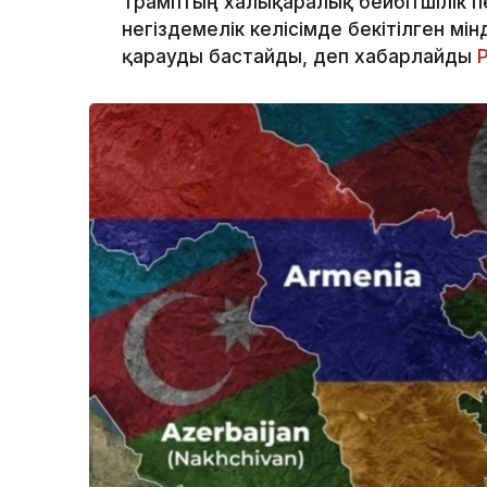
Трамптың халықаралық бейбітшілік п
негіздемелік келісімде бекітілген мі
қарауды бастайды, деп хабарлайды