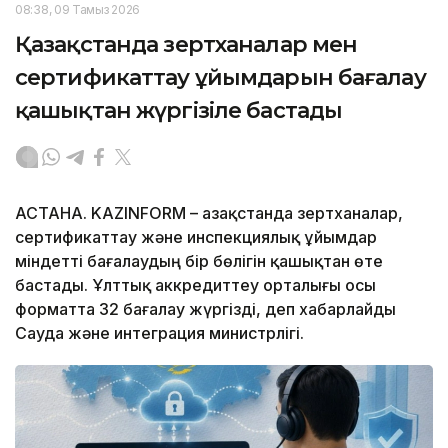
08:38, 09 Тамыз 2026
Қазақстанда зертханалар мен
сертификаттау ұйымдарын бағалау
қашықтан жүргізіле бастады
АСТАНА. KAZINFORM – Қазақстанда зертханалар,
сертификаттау және инспекциялық ұйымдар
міндетті бағалаудың бір бөлігін қашықтан өте
бастады. Ұлттық аккредиттеу орталығы осы
форматта 32 бағалау жүргізді, деп хабарлайды
Сауда және интеграция министрлігі.