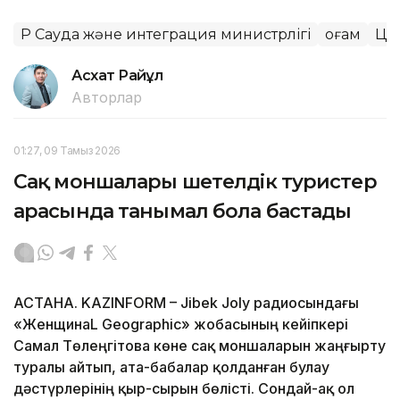
ҚР Сауда және интеграция министрлігі
Қоғам
Ци
Асхат Райқұл
Авторлар
01:27, 09 Тамыз 2026
Сақ моншалары шетелдік туристер
арасында танымал бола бастады
АСТАНА. KAZINFORM – Jibek Joly радиосындағы
«ЖенщинаL Geographic» жобасының кейіпкері
Самал Төлеңгітова көне сақ моншаларын жаңғырту
туралы айтып, ата-бабалар қолданған булау
дәстүрлерінің қыр-сырын бөлісті. Сондай-ақ ол