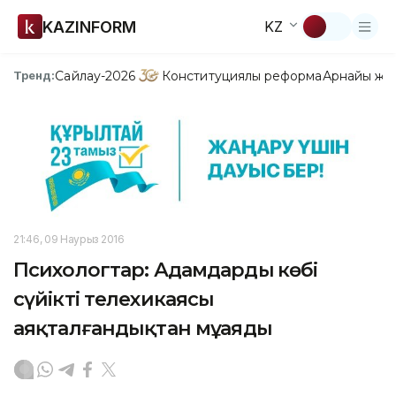
KAZINFORM
KZ
Сайлау-2026
Конституциялық реформа
Арнайы жо
Тренд:
21:46, 09 Наурыз 2016
Психологтар: Адамдардың көбі
сүйікті телехикаясы
аяқталғандықтан мұңаяды