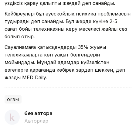
үздіксіз қарау қалыпты жағдай деп санайды.
Кейбіреулері бұл әуесқойлық психика проблемасын
тудырады деп санайды. Бұл жерде күніне 2-5
сағат бойы телехикаяны көру мәселесі жайлы сөз
болып отыр.
Сауалнамаға қатысқандардың 35% жуығы
телехикаяларға көп уақыт бөлгендерін
мойындады. Мұндай адамдар күйзелістен
өзгелерге қарағанда көбірек зардап шеккен, деп
жазды MED Daily.
Қоғам
без автора
Авторлар