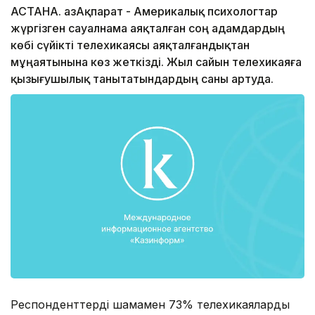
АСТАНА. ҚазАқпарат - Америкалық психологтар
жүргізген сауалнама аяқталған соң адамдардың
көбі сүйікті телехикаясы аяқталғандықтан
мұңаятынына көз жеткізді. Жыл сайын телехикаяға
қызығушылық танытатындардың саны артуда.
Респонденттердің шамамен 73% телехикаяларды