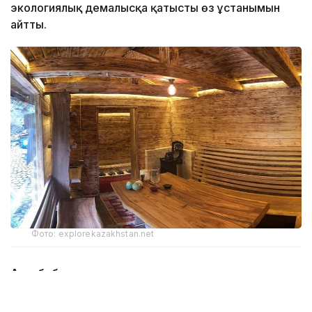
экологиялық демалысқа қатысты өз ұстанымын
айтты.
Фото: explorekazakhstan.net
Ата-баба мұрасының жаңғыруы
Самал Төлеңгітованың айтуынша, қазақ даласында