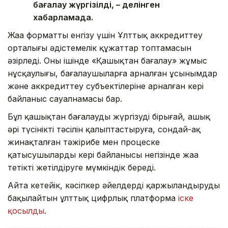
бағалау жүргізілді, – делінген
хабарламада.
Жаңа форматты енгізу үшін Ұлттық аккредиттеу
орталығы әдістемелік құжаттар топтамасын
әзірледі. Оның ішінде «Қашықтан бағалау» жұмыс
нұсқаулығы, бағалаушыларға арналған ұсынымдар
және аккредиттеу субъектілеріне арналған кері
байланыс сауалнамасы бар.
Бұл қашықтан бағалауды жүргізудің бірыңғай, ашық
әрі түсінікті тәсілін қалыптастыруға, сондай-ақ
жинақталған тәжірибе мен процеске
қатысушылардың кері байланысы негізінде жаңа
тетікті жетілдіруге мүмкіндік береді.
Айта кетейік, кәсіпкер әйелдерді қаржыландыруды
бақылайтын ұлттық цифрлық платформа
іске
қосылды
.