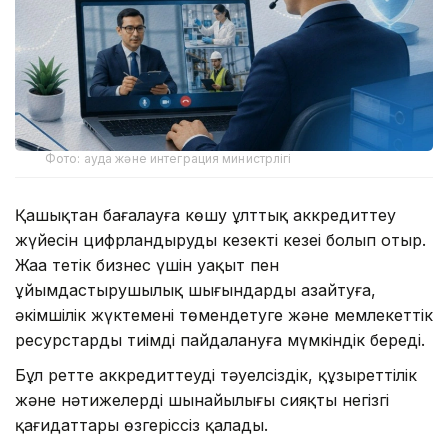
Фото: ауда және интеграция министрлігі
Қашықтан бағалауға көшу ұлттық аккредиттеу
жүйесін цифрландырудың кезекті кезеңі болып отыр.
Жаңа тетік бизнес үшін уақыт пен
ұйымдастырушылық шығындарды азайтуға,
әкімшілік жүктемені төмендетуге және мемлекеттік
ресурстарды тиімді пайдалануға мүмкіндік береді.
Бұл ретте аккредиттеудің тәуелсіздік, құзыреттілік
және нәтижелердің шынайылығы сияқты негізгі
қағидаттары өзгеріссіз қалады.