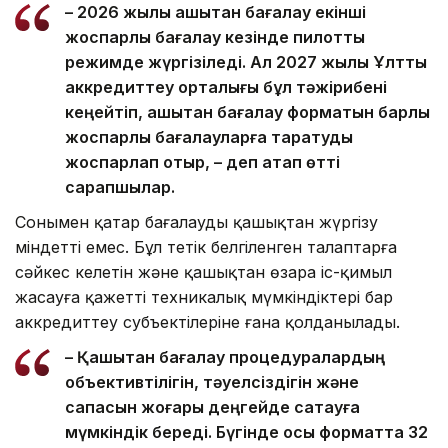
– 2026 жылы қашықтан бағалау екінші
жоспарлы бағалау кезінде пилоттық
режимде жүргізіледі. Ал 2027 жылы Ұлттық
аккредиттеу орталығы бұл тәжірибені
кеңейтіп, қашықтан бағалау форматын барлық
жоспарлы бағалауларға таратуды
жоспарлап отыр, – деп атап өтті
сарапшылар.
Сонымен қатар бағалауды қашықтан жүргізу
міндетті емес. Бұл тетік белгіленген талаптарға
сәйкес келетін және қашықтан өзара іс-қимыл
жасауға қажетті техникалық мүмкіндіктері бар
аккредиттеу субъектілеріне ғана қолданылады.
– Қашықтан бағалау процедуралардың
объективтілігін, тәуелсіздігін және
сапасын жоғары деңгейде сақтауға
мүмкіндік береді. Бүгінде осы форматта 32