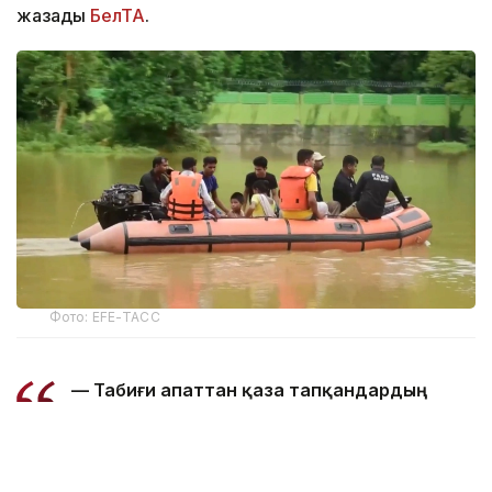
жазады
БелТА
.
Фото: EFE-ТАСС
— Табиғи апаттан қаза тапқандардың
жалпы саны 97 адамға жетті. Ал 15
ауданда зардап шеккендер саны 168
мыңнан асты, — делінген басқарма