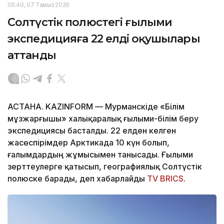
05:40, 07 Тамыз 2026
Солтүстік полюстегі ғылыми
экспедицияға 22 елдің оқушылары
аттанды
АСТАНА. KAZINFORM — Мурманскіде «Білім
мұзжарғышы» халықаралық ғылыми-білім беру
экспедициясы басталды. 22 елден келген
жасөспірімдер Арктикада 10 күн болып,
ғалымдардың жұмысымен танысады. Ғылыми
зерттеулерге қатысып, географиялық Солтүстік
полюске барады, деп хабарлайды
TV BRICS
.