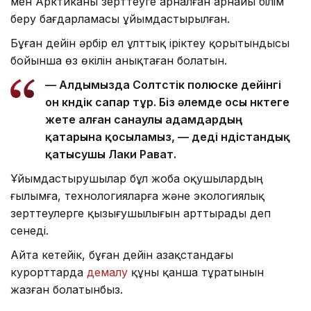
мен Арктиканы зерттеуге арналған арнайы білім
беру бағдарламасы ұйымдастырылған.
Бұған дейін әрбір ел ұлттық іріктеу қорытындысы
бойынша өз өкілін анықтаған болатын.
— Алдымызда Солтүстік полюске дейінгі
он күндік сапар тұр. Біз әлемде осы нүктеге
жете алған санаулы адамдардың
қатарына қосыламыз, — деді үндістандық
қатысушы Лаки Рават.
Ұйымдастырушылар бұл жоба оқушылардың
ғылымға, технологияларға және экологиялық
зерттеулерге қызығушылығын арттырады деп
сенеді.
Айта кетейік, бұған дейін Қазақстандағы
курорттарда
демалу
құны қанша тұратынын
жазған болатынбыз.