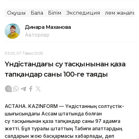
Оқушы
Бала
Білім
Экспедиция
Әлем жаңалы
Динара Маханова
Авторлар
03:20, 07 Тамыз 2026
Үндістандағы су тасқынынан қаза
тапқандар саны 100-ге таяды
АСТАНА. KAZINFORM — Үндістанның солтүстік-
шығысындағы Ассам штатында болған
су тасқынынан қаза тапқандар саны 97 адамға
жетті. Бұл туралы штаттың Табиғи апаттардың
салдарын жою басқармасы хабарлады, деп