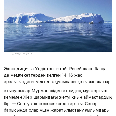
Фото: Pexels
Экспедицияға Үндістан, Қытай, Ресей және басқа
да мемлекеттерден келген 14–16 жас
аралығындағы мектеп оқушылары қатысып жатыр.
Қатысушылар Мурманскіден атомдық мұзжарғыш
кемемен Жер шарындағы жетуі қиын аймақтардың
бірі — Солтүстік полюске жол тартты. Сапар
барысында олар үшін жаратылыстану ғылымдары