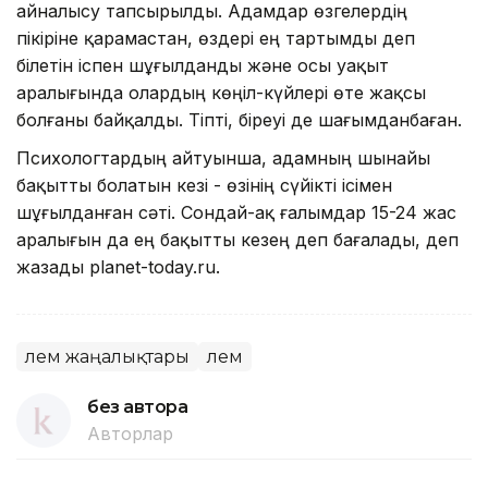
айналысу тапсырылды. Адамдар өзгелердің
пікіріне қарамастан, өздері ең тартымды деп
білетін іспен шұғылданды және осы уақыт
аралығында олардың көңіл-күйлері өте жақсы
болғаны байқалды. Тіпті, біреуі де шағымданбаған.
Психологтардың айтуынша, адамның шынайы
бақытты болатын кезі - өзінің сүйікті ісімен
шұғылданған сәті. Сондай-ақ ғалымдар 15-24 жас
аралығын да ең бақытты кезең деп бағалады, деп
жазады planet-today.ru.
Әлем жаңалықтары
Әлем
без автора
Авторлар