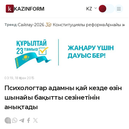
KAZINFORM
KZ
Сайлау-2026
Конституциялық реформа
Арнайы жо
Тренд:
03:19, 18 Қазан 2015
Психологтар адамның қай кезде өзін
шынайы бақытты сезінетінін
анықтады