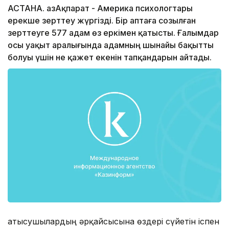
АСТАНА. ҚазАқпарат - Америка психологтары
ерекше зерттеу жүргізді. Бір аптаға созылған
зерттеуге 577 адам өз еркімен қатысты. Ғалымдар
осы уақыт аралығында адамның шынайы бақытты
болуы үшін не қажет екенін тапқандарын айтады.
Қатысушылардың әрқайсысына өздері сүйетін іспен