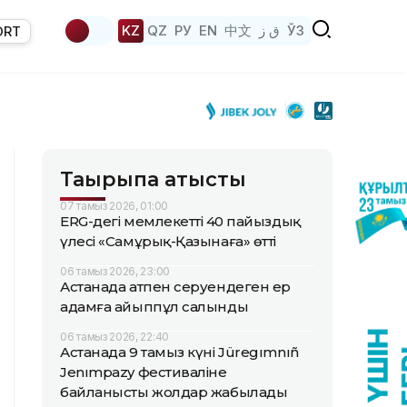
KZ
QZ
РУ
EN
中文
ق ز
ЎЗ
ORT
Тақырыпқа қатысты
07 тамыз 2026, 01:00
ERG-дегі мемлекеттің 40 пайыздық
үлесі «Самұрық-Қазынаға» өтті
06 тамыз 2026, 23:00
Астанада атпен серуендеген ер
адамға айыппұл салынды
06 тамыз 2026, 22:40
Астанада 9 тамыз күні Jüregımnıñ
Jenımpazy фестиваліне
байланысты жолдар жабылады