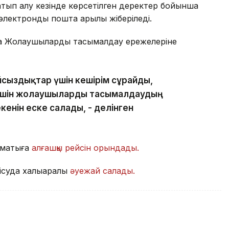
сатып алу кезінде көрсетілген деректер бойынша
ектрондық пошта арқылы жіберіледі.
на Жолаушыларды тасымалдау ережелеріне
айсыздықтар үшін кешірім сұрайды,
 үшін жолаушыларды тасымалдаудың
кенін еске салады, - делінген
лматыға
алғашқы рейсін орындады.
суда халықаралық
әуежай салады.