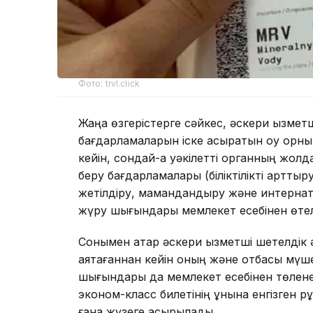
Фото: trvl.click
Жаңа өзгерістерге сәйкес, әскери қызметш
бағдарламаларын іске асыратын оқу орнын
кейін, сондай-ақ уәкілетті органның жол
беру бағдарламалары (біліктілікті арттыру
жетілдіру, мамандандыру және интернат
жүру шығындары мемлекет есебінен өтел
Сонымен қатар әскери қызметші шетелдік 
аяқтағаннан кейін оның және отбасы мүше
шығындары да мемлекет есебінен төленед
эконом-класс билетінің құнына енгізген рұ
ғана жүзеге асырылады.