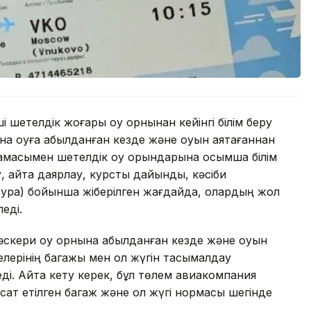
і шетелдік жоғары оқу орнынан кейінгі білім беру
а оқуға қабылданған кезде және оқуын аяқтағаннан
дамасымен шетелдік оқу орындарына қосымша білім
, қайта даярлау, курстық дайындық, кәсіби
ура) бойынша жіберілген жағдайда, олардың жол
еді.
әскери оқу орнына қабылданған кезде және оқуын
лерінің багажы мен қол жүгін тасымалдау
і. Айта кету керек, бұл төлем авиакомпания
қсат етілген багаж және қол жүгі нормасы шегінде