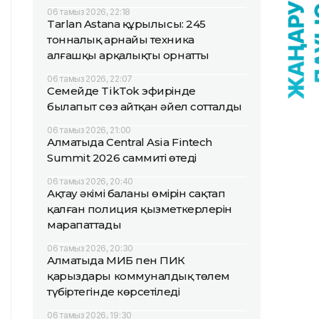
06 тамыз 2026, 22:18
Tarlan Astana құрылысы: 245
тонналық арнайы техника
алғашқы арқалықты орнатты
06 тамыз 2026, 22:07
Семейде TikTok эфирінде
былапыт сөз айтқан әйел сотталды
06 тамыз 2026, 21:00
Алматыда Central Asia Fintech
Summit 2026 саммиті өтеді
06 тамыз 2026, 20:40
Ақтау әкімі баланың өмірін сақтап
қалған полиция қызметкерлерін
марапаттады
06 тамыз 2026, 20:30
Алматыда МИБ пен ПИК
қарыздары коммуналдық төлем
түбіртегінде көрсетіледі
06 тамыз 2026, 19:30