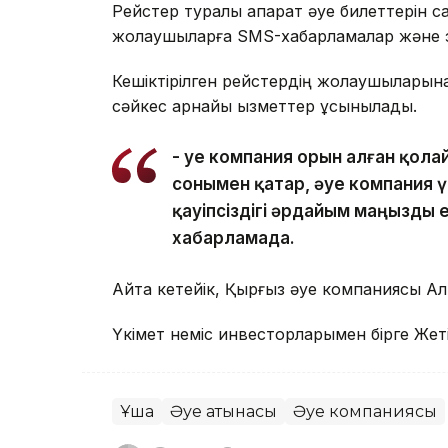
Рейстер туралы ақпарат әуе билеттерін 
жолаушыларға SMS-хабарламалар және эл
Кешіктірілген рейстердің жолаушылары
сәйкес арнайы қызметтер ұсынылады.
- Әуе компания орын алған қол
сонымен қатар, әуе компания
қауіпсіздігі әрдайым маңызды е
хабарламада.
Айта кетейік, Қырғыз әуе компаниясы А
Үкімет неміс инвесторларымен бірге Жеті
Ұшақ
Әуе қатынасы
Әуе компаниясы