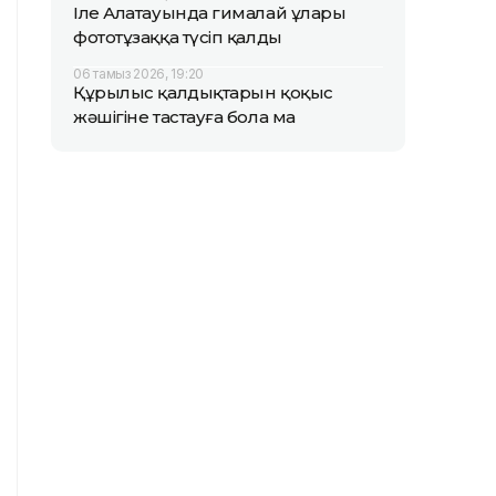
Іле Алатауында гималай ұлары
фототұзаққа түсіп қалды
06 тамыз 2026, 19:20
Құрылыс қалдықтарын қоқыс
жәшігіне тастауға бола ма