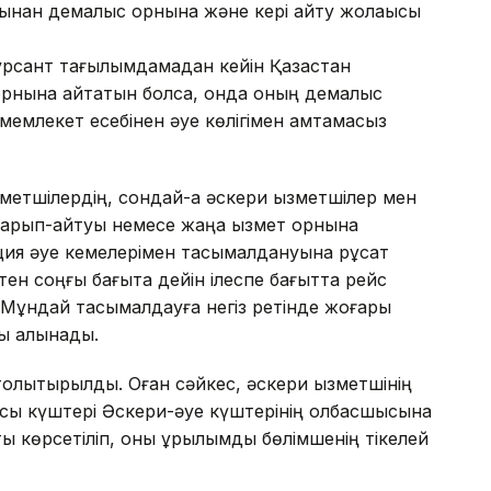
рнынан демалыс орнына және кері қайту жолақысы
курсант тағылымдамадан кейін Қазақстан
 орнына қайтатын болса, онда оның демалыс
 мемлекет есебінен әуе көлігімен қамтамасыз
зметшілердің, сондай-ақ әскери қызметшілер мен
арып-қайтуы немесе жаңа қызмет орнына
ия әуе кемелерімен тасымалдануына рұқсат
ттен соңғы бағытқа дейін ілеспе бағытта рейс
 Мұндай тасымалдауға негіз ретінде жоғары
ры алынады.
толықтырылды. Оған сәйкес, әскери қызметшінің
ысы күштері Әскери-әуе күштерінің қолбасшысына
ы көрсетіліп, оны құрылымдық бөлімшенің тікелей