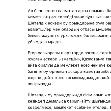
Ал белгіленген салмақтан артық қосымша б
қызметшінің өзі төлейді және бұл шығын
Шетелдік әскери оқу орындарына оқуға бар
қызметшілер мен олардың отбасы мүшелер
білімге жауапты құрылымдық бөлімшесінің 
ұйымдастырады.
Егер халықаралық шарттарда өзгеше тәрті
жүрген әскери қызметшінің Қазақстанға т
қайта оралуы да мемлекет есебінен әуе кө
бағыты оқу орнынан әскери қызметші жібе
жеріне дейін және тағылымдамадан кейінг
асырылады.
Шетелдік оқу орындарында білім алып жа
кезіндегі демалысқа барып-қайту шығында
көзделмесе, мемлекет есебінен өтеледі