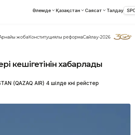
Әлемде
Қазақстан
Саясат
Талдау
SP
Арнайы жоба
Конституциялық реформа
Сайлау-2026
тері кешігетінін хабарлады
AN (QAZAQ AIR) 4 шілде күні рейстер