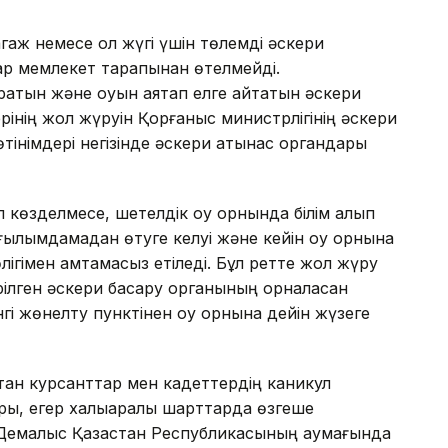
агаж немесе қол жүгі үшін төлемді әскери
дар мемлекет тарапынан өтелмейді.
атын және оқуын аяқтап елге қайтатын әскери
інің жол жүруін Қорғаныс министрлігінің әскери
өтінімдері негізінде әскери қатынас органдары
п көзделмесе, шетелдік оқу орнында білім алып
ағылымдамадан өтуге келуі және кейін оқу орнына
лігімен қамтамасыз етіледі. Бұл ретте жол жүру
рілген әскери басқару органының орналасқан
і жөнелту пунктінен оқу орнына дейін жүзеге
тқан курсанттар мен кадеттердің каникул
ры, егер халықаралық шарттарда өзгеше
. Демалыс Қазақстан Республикасының аумағында