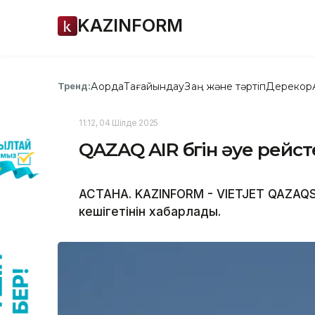
KAZINFORM
Ақорда
Тағайындау
Заң және тәртіп
Дерекқор
Тренд:
11:12, 04 Шілде 2025
QAZAQ AIR бүгін әуе рейс
АСТАНА. KAZINFORM - VIETJET QAZAQST
кешігетінін хабарлады.