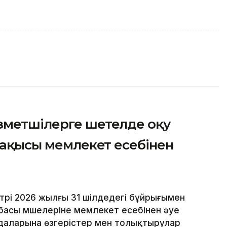
зметшілерге шетелде оқу
ң ақысы мемлекет есебінен
рі 2026 жылғы 31 шілдедегі бұйрығымен
асы мүшелеріне мемлекет есебінен әуе
ғидаларына өзгерістер мен толықтырулар