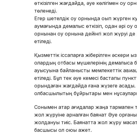
өткізілген жағдайда, әуе көлігімен оқу о
төленеді.
Егер шетелдік оқу орнында оқып жүрген 
аумағында демалыс өткізіп, одан әрі оқу
орнынан оқу орнына дейінгі жол жүруі де
етіледі.
Қызметтік іссапарға жіберілген әскери қы
олардың отбасы мүшелерінің демалысқа б
ауысуына байланысты мемлекеттік авиац
етіледі. Бұл тек әуе кемесі бастапқы пунк
орындаған жағдайда ғана жүзеге асады.
қолбасшылықтың бұйрықтары мен нұсқаула
Сонымен қатар қағидалар жаңа тармақпен 
жол жүруіне арналған баянат Әуе қорған
жолдануы тиіс. Баянатта жол жүру мақсат
басшысы қол қоюы қажет.