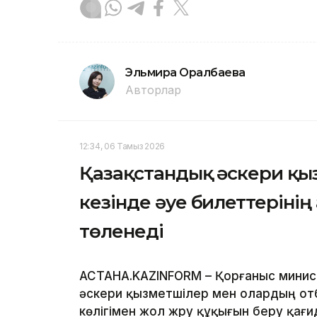
Эльмира Оралбаева
Авторлар
12:34, 06 Тамыз 2026
Қазақстандық әскери қы
кезінде әуе билеттеріні
төленеді
АСТАНА.KAZINFORM – Қорғаныс минист
әскери қызметшілер мен олардың отб
көлігімен жол жүру құқығын беру қа