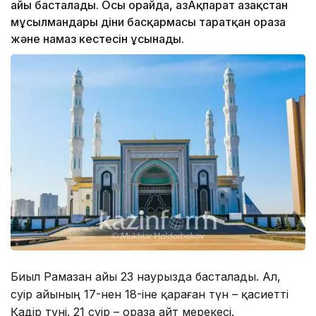
айы басталады. Осы орайда, ҚазАқпарат Қазақстан
мұсылмандары діни басқармасы таратқан ораза
және намаз кестесін ұсынады.
Биыл Рамазан айы 23 наурызда басталады. Ал,
сәуір айының 17-нен 18-іне қараған түн – қасиетті
Қадір түні. 21 сәуір – ораза айт мерекесі.