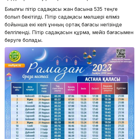
Биылғы пітір садақасы жан басына 535 теңге
болып бекітілді. Пітір садақасы мөлшері еліміз
бойынша екі келі ұнның ортақ бағасы негізінде
белгіленді. Пітір садақасын құрма, мейіз бағасымен
беруге болады.