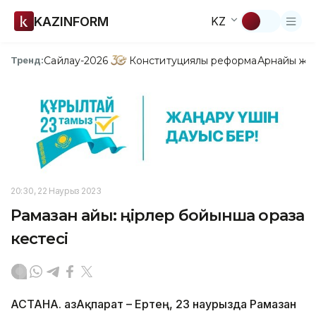
KAZINFORM
KZ
Сайлау-2026
Конституциялық реформа
Арнайы жо
Тренд:
20:30, 22 Наурыз 2023
Рамазан айы: Өңірлер бойынша ораза
кестесі
АСТАНА. ҚазАқпарат – Ертең, 23 наурызда Рамазан