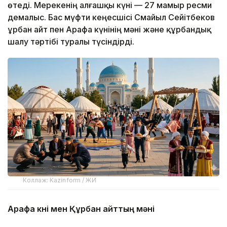
өтеді. Мерекенің алғашқы күні — 27 мамыр ресми
демалыс. Бас мүфти кеңесшісі Смайыл Сейітбеков
Құрбан айт пен Арафа күнінің мәні және құрбандық
шалу тәртібі туралы түсіндірді.
Коллаж: Kazinform / ЖИ
Арафа күні мен Құрбан айттың мәні
Құрбан айт — Ибраһим пайғамбардан қалған,