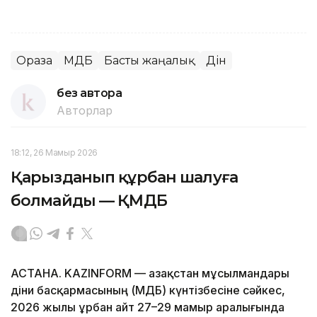
Ораза
ҚМДБ
Басты жаңалық
Дін
без автора
Авторлар
18:12, 26 Мамыр 2026
Қарызданып құрбан шалуға
болмайды — ҚМДБ
АСТАНА. KAZINFORM — Қазақстан мұсылмандары
діни басқармасының (ҚМДБ) күнтізбесіне сәйкес,
2026 жылы Құрбан айт 27–29 мамыр аралығында