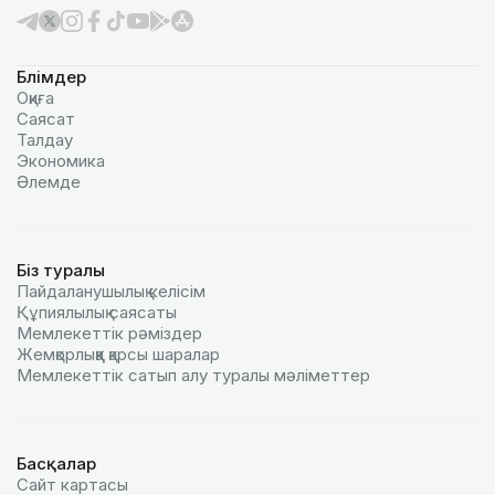
Бөлімдер
Оқиға
Саясат
Талдау
Экономика
Әлемде
Біз туралы
Пайдаланушылық келiciм
Құпиялылық саясаты
Мемлекеттік рәміздер
Жемқорлыққа қарсы шаралар
Мемлекеттік сатып алу туралы мәлiметтер
Басқалар
Сайт картасы