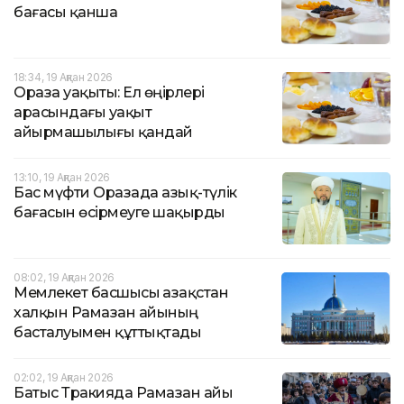
бағасы қанша
18:34, 19 Ақпан 2026
Ораза уақыты: Ел өңірлері
арасындағы уақыт
айырмашылығы қандай
13:10, 19 Ақпан 2026
Бас мүфти Оразада азық-түлік
бағасын өсірмеуге шақырды
08:02, 19 Ақпан 2026
Мемлекет басшысы Қазақстан
халқын Рамазан айының
басталуымен құттықтады
02:02, 19 Ақпан 2026
Батыс Тракияда Рамазан айы