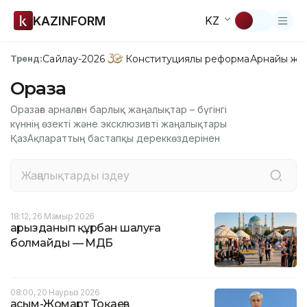
KAZINFORM
KZ
Сайлау-2026
Конституциялық реформа
Арнайы жо
Тренд:
Ораза
Оразаға арналған барлық жаңалықтар – бүгінгі
күннің өзекті және эксклюзивті жаңалықтары
ҚазАқпараттың бастапқы дереккөздерінен
18:12, 26 Мамыр 2026
Қарызданып құрбан шалуға
болмайды — ҚМДБ
08:00, 20 Наурыз 2026
Қасым-Жомарт Тоқаев