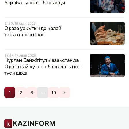
барабан үнімен басталды
21:30, 18 Ақпан 2026
Ораза уақытында қалай
тамақтанған жөн
23:27, 17 Ақпан 2026
Нұрлан Байжігітұлы Қазақстанда
Ораза қай күннен басталатынын
түсіндірді
…
1
2
3
10
KAZINFORM