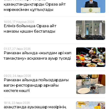
қазақстандықтарды Ораза айт
мерекесімен құттықтады
14:00, 17 Наурыз 2026
Еліміз бойынша Ораза айт
намазы қашан басталады
01:37, 27 Ақпан 2026
Рамазан айында «жылдам әрі көп
тамақтану» асқазанға ауыр түседі
09:22, 24 Ақпан 2026
Рамазан айында пойыздардағы
вагон-ресторандар арнайы
кестеге көшті
18:14, 22 Ақпан 2026
Қазақстанда ауызашар мәзірінің