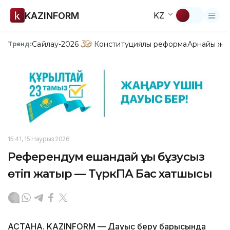
KAZINFORM
KZ
Сайлау-2026
Конституциялық реформа
Арнайы жо
Тренд:
15:41, 15 Наурыз 2026
Референдум ешқандай құқық бұзусыз
өтіп жатыр — ТүркПА Бас хатшысы
АСТАНА. KAZINFORM — Дауыс беру барысында