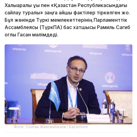
Халықаралық құқық пен «Қазақстан Республикасындағы
сайлау туралы» заңға қайшы фактілер тіркелген жоқ.
Бұл жөнінде Түркі мемлекеттерінің Парламенттік
Ассамблеясы (ТүркПА) бас хатшысы Рамиль Сагиб
оглы Гасан мәлімдеді.
Фото: Солтан Жексенбеков / Kazinform