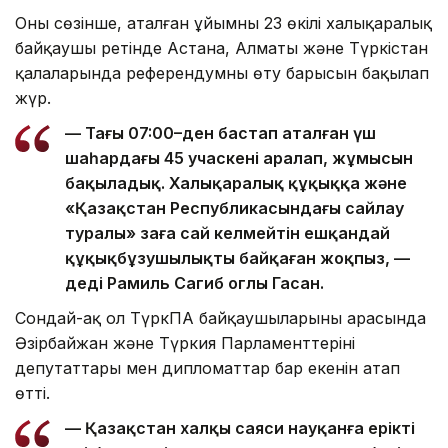
Оның сөзінше, аталған ұйымның 23 өкілі халықаралық
байқаушы ретінде Астана, Алматы және Түркістан
қалаларында референдумның өту барысын бақылап
жүр.
— Таңғы 07:00–ден бастап аталған үш
шаһардағы 45 учаскені аралап, жұмысын
бақыладық. Халықаралық құқыққа және
«Қазақстан Республикасындағы сайлау
туралы» заңға сай келмейтін ешқандай
құқықбұзушылықты байқаған жоқпыз, —
деді Рамиль Сагиб оглы Гасан.
Сондай-ақ ол ТүркПА байқаушыларының арасында
Әзірбайжан және Түркия Парламенттерінің
депутаттары мен дипломаттар бар екенін атап
өтті.
— Қазақстан халқы саяси науқанға ерікті