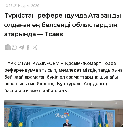
13:53, 21 Наурыз 2026
Түркістан референдумда Ата заңды
қолдаған ең белсенді облыстардың
қатарында — Тоқаев
ТҮРКІСТАН. KAZINFORM – Қасым-Жомарт Тоқаев
референдумға қатысып, мемлекетіміздің тағдырына
бей-жай қарамаған бүкіл ел азаматтарына шынайы
ризашылығын білдірді. Бұл туралы Ақорданың
баспасөз қызметі хабарлады.