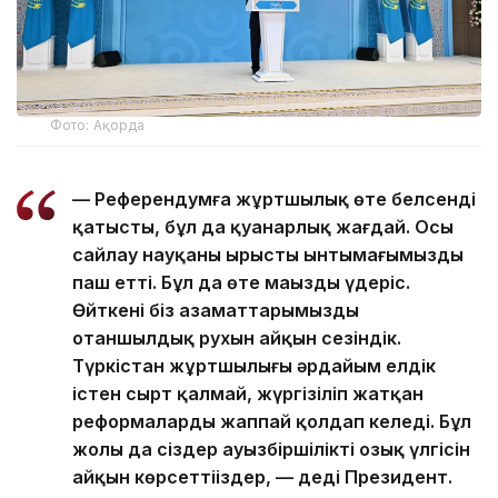
Фото: Ақорда
— Референдумға жұртшылық өте белсенді
қатысты, бұл да қуанарлық жағдай. Осы
сайлау науқаны ырысты ынтымағымызды
паш етті. Бұл да өте маңызды үдеріс.
Өйткені біз азаматтарымыздың
отаншылдық рухын айқын сезіндік.
Түркістан жұртшылығы әрдайым елдік
істен сырт қалмай, жүргізіліп жатқан
реформаларды жаппай қолдап келеді. Бұл
жолы да сіздер ауызбіршіліктің озық үлгісін
айқын көрсеттіңіздер, — деді Президент.