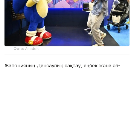
Фото: Anadolu
Жапонияның Денсаулық сақтау, еңбек және әл-
ауқат министрлігінің мәліметінше, бұл көрсеткіш
алдыңғы жылмен салыстырғанда 10,4 пайыздық
тармаққа өсіп, осымен 13 жыл қатарынан артып
отыр.
Өсім үкіметтің әкелерді бала күтіміне байланысты
демалыс алуға ынталандыру шараларының
нәтижесі саналады. Атап айтқанда, әкелер үшін
босанғаннан кейінгі бала күтіміне арналған демалыс