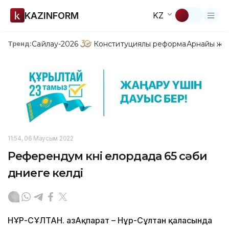
KAZINFORM
KZ
Сайлау-2026
Конституциялық реформа
Арнайы жо
Тренд:
11:54, 06 Маусым 2022
Референдум күні елордада 65 сәби
дүниеге келді
НҰР-СҰЛТАН. ҚазАқпарат – Нұр-Сұлтан қаласында