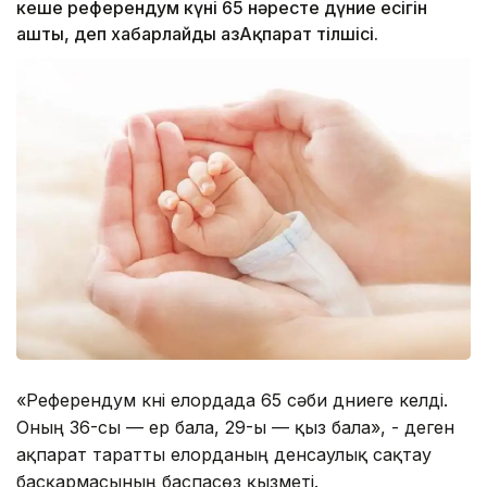
кеше референдум күні 65 нәресте дүние есігін
ашты, деп хабарлайды ҚазАқпарат тілшісі.
«Референдум күні елордада 65 сәби дүниеге келді.
Оның 36-сы — ер бала, 29-ы — қыз бала», - деген
ақпарат таратты елорданың денсаулық сақтау
басқармасының баспасөз қызметі.