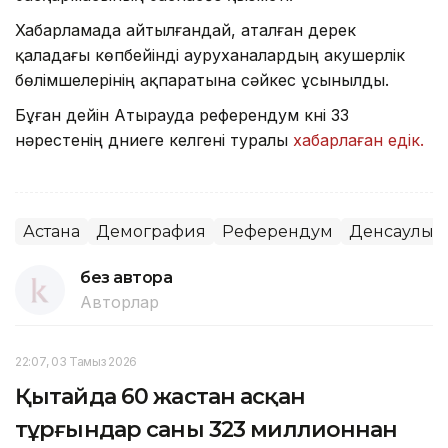
Хабарламада айтылғандай, аталған дерек
қаладағы көпбейінді ауруханалардың акушерлік
бөлімшелерінің ақпаратына сәйкес ұсынылды.
Бұған дейін Атырауда референдум күні 33
нәрестенің дүниеге келгені туралы
хабарлаған едік.
Астана
Демография
Референдум
Денсаулық
без автора
Авторлар
22:07, 03 Тамыз 2026
Қытайда 60 жастан асқан
тұрғындар саны 323 миллионнан