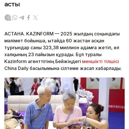
асты
АСТАНА. KAZINFORM — 2025 жылдың соңындағы
мәлімет бойынша, Қытайда 60 жастан асқан
тұрғындар саны 323,38 миллион адамға жетіп, ел
халқының 23 пайызын құрады. Бұл туралы
Kazinform агенттігінің Бейжіңдегі
меншікті тілшісі
China Daily басылымына сілтеме жасап хабарлады.