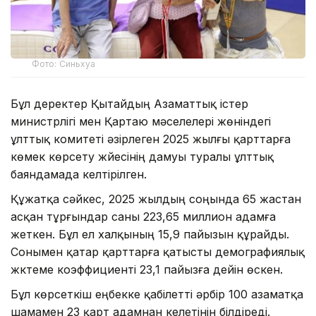
Фото: Синьхуа
Бұл деректер Қытайдың Азаматтық істер
министрлігі мен Қартаю мәселелері жөніндегі
ұлттық комитеті әзірлеген 2025 жылғы қарттарға
көмек көрсету жүйесінің дамуы туралы ұлттық
баяндамада келтірілген.
Құжатқа сәйкес, 2025 жылдың соңында 65 жастан
асқан тұрғындар саны 223,65 миллион адамға
жеткен. Бұл ел халқының 15,9 пайызын құрайды.
Сонымен қатар қарттарға қатысты демографиялық
жүктеме коэффициенті 23,1 пайызға дейін өскен.
Бұл көрсеткіш еңбекке қабілетті әрбір 100 азаматқа
шамамен 23 қарт адамнан келетінін білдіреді.