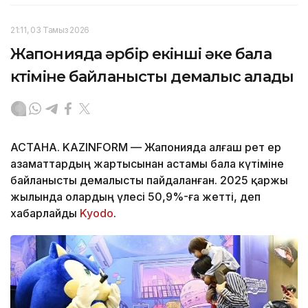
21:11, 03 Тамыз 2026
Жапонияда әрбір екінші әке бала
күтіміне байланысты демалыс алады
АСТАНА. KAZINFORM — Жапонияда алғаш рет ер
азаматтардың жартысынан астамы бала күтіміне
байланысты демалысты пайдаланған. 2025 қаржы
жылында олардың үлесі 50,9%-ға жетті, деп
хабарлайды
Kyodo
.