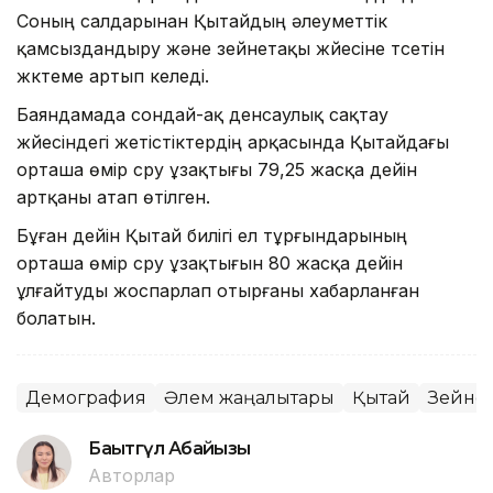
Соның салдарынан Қытайдың әлеуметтік
қамсыздандыру және зейнетақы жүйесіне түсетін
жүктеме артып келеді.
Баяндамада сондай-ақ денсаулық сақтау
жүйесіндегі жетістіктердің арқасында Қытайдағы
орташа өмір сүру ұзақтығы 79,25 жасқа дейін
артқаны атап өтілген.
Бұған дейін Қытай билігі ел тұрғындарының
орташа өмір сүру ұзақтығын 80 жасқа дейін
ұлғайтуды жоспарлап отырғаны хабарланған
болатын.
Демография
Әлем жаңалықтары
Қытай
Зейне
Бақытгүл Абайқызы
Авторлар