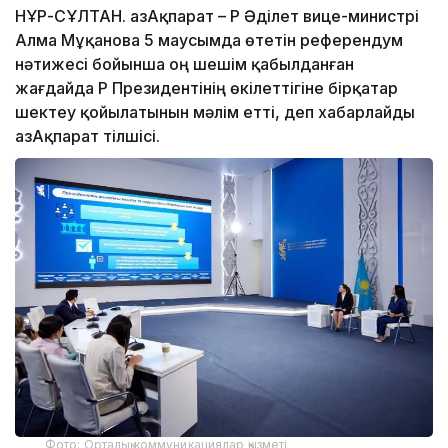
НҰР-СҰЛТАН. ҚазАқпарат – ҚР Әділет вице-министрі
Алма Мұқанова 5 маусымда өтетін референдум
нәтижесі бойынша оң шешім қабылданған
жағдайда ҚР Президентінің өкілеттігіне бірқатар
шектеу қойылатынын мәлім етті, деп хабарлайды
ҚазАқпарат тілшісі.
Фото: Орталық коммуникациялар қызметі