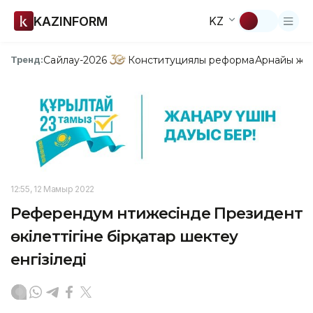
KAZINFORM
KZ
Сайлау-2026
Конституциялық реформа
Арнайы жо
Тренд:
12:55, 12 Мамыр 2022
Референдум нәтижесінде Президент
өкілеттігіне бірқатар шектеу
енгізіледі