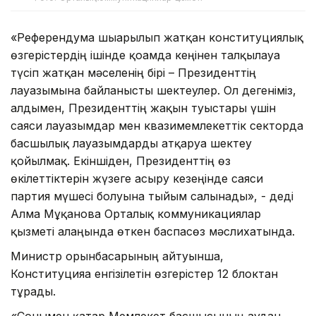
«Референдумға шығарылып жатқан конституциялық
өзгерістердің ішінде қоғамда кеңінен талқылауға
түсіп жатқан мәселенің бірі – Президенттің
лауазымына байланысты шектеулер. Ол дегеніміз,
алдымен, Президенттің жақын туыстары үшін
саяси лауазымдар мен квазимемлекеттік секторда
басшылық лауазымдарды атқаруға шектеу
қойылмақ. Екіншіден, Президенттің өз
өкілеттіктерін жүзеге асыру кезеңінде саяси
партия мүшесі болуына тыйым салынады», - деді
Алма Мұқанова Орталық коммуникациялар
қызметі алаңында өткен баспасөз мәслихатында.
Министр орынбасарының айтуынша,
Конституцияға енгізілетін өзгерістер 12 блоктан
тұрады.
«Сонымен қатар Мемлекет басшысының аудан,