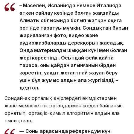
– Мәселен, Испанияда немесе Италияда
өткен сайлау кезінде болған жағдайды
Алматы облысында болып жатқан оқиға
ретінде таратуы мүмкін. Сондықтан бұрын
жарияланған фото, видео және
аудиожазбалардың дерекқорын жасадық.
Онда материалдың шыққан күні мен болған
жері көрсетілді. Осындай фейк қайта
тараса, оның қайдан алынғанын бірден
көрсетіп, уақыт жоғалтпай жауап беру
үшін бұл жұмыс алдын ала жүргізілді, –
деді ол.
Сондай-ақ орталық өңірлердегі әкімдіктермен
және мемлекеттік органдармен жедел байланыс
орнатып, ортақ іс-қимыл алгоритмін алдын ала
пысықтаған.
— Соның арқасында референдум күні