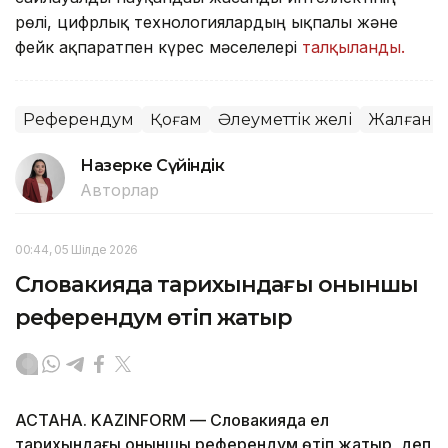
рөлі, цифрлық технологиялардың ықпалы және
фейк ақпаратпен күрес мәселелері
талқыланды.
Референдум
Қоғам
Әлеуметтік желі
Жалған х
Назерке Сүйіндік
Авторлар
00:44, 05 Шілде 2026
Словакияда тарихындағы оныншы
референдум өтіп жатыр
АСТАНА. KAZINFORM — Словакияда ел
тарихындағы оныншы референдум өтіп жатыр, деп