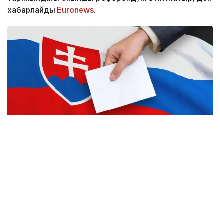
хабарлайды
Еuronews
.
Фото: emerging-europe.com
Дауыс беруге екі мәселе шығарылды. Біріншісі —
бұрынғы премьер-министрлер мен басқа да жоғары
лауазымды тұлғаларға өмір бойы төленетін
төлемдерді алып тастау, екіншісі — бірнеше жыл