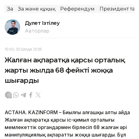
Заң
Заң және құқық
Референдум
Президент та
Дәулет Ізтілеу
Авторлар
15:00, 30 Шілде 2026
Жалған ақпаратқа қарсы орталық
жарты жылда 68 фейкті жоққа
шығарды
АСТАНА. KAZINFORM – Биылғы алғашқы алты айда
Жалған ақпаратқа қарсы іс-қимыл орталығы
мемлекеттік органдармен бірлесіп 68 жалған әрі
манипуляциялық ақпаратты жоққа шығарды. Бұл