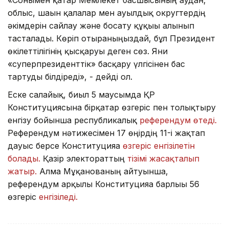
облыс, шағын қалалар мен ауылдық округтердің
әкімдерін сайлау және босату құқығы алынып
тасталады. Көріп отырғаныңыздай, бұл Президент
өкілеттілігінің қысқаруы деген сөз. Яғни
«суперпрезиденттік» басқару үлгісінен бас
тартуды білдіреді», - дейді ол.
Еске салайық, биыл 5 маусымда ҚР
Конституциясына бірқатар өзгеріс пен толықтыру
енгізу бойынша республикалық
референдум өтеді.
Референдум нәтижесімен 17 өңірдің 11-і жақтап
дауыс берсе Конституцияға
өзгеріс енгізілетін
болады.
Қазір электораттың
тізімі жасақталып
жатыр.
Алма Мұқанованың айтуынша,
референдум арқылы Конституцияға барлығы 56
өзгеріс
енгізіледі.