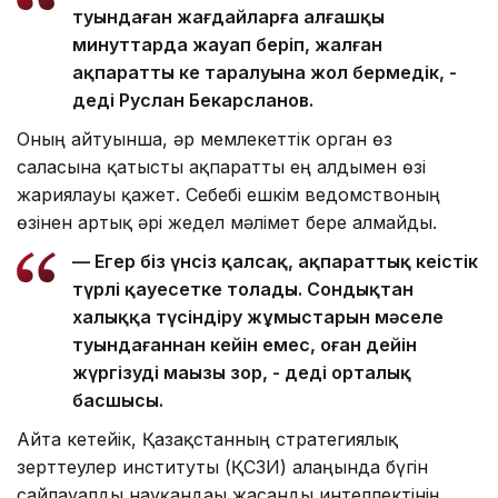
туындаған жағдайларға алғашқы
минуттарда жауап беріп, жалған
ақпараттың кең таралуына жол бермедік, -
деді Руслан Бекарсланов.
Оның айтуынша, әр мемлекеттік орган өз
саласына қатысты ақпаратты ең алдымен өзі
жариялауы қажет. Себебі ешкім ведомствоның
өзінен артық әрі жедел мәлімет бере алмайды.
— Егер біз үнсіз қалсақ, ақпараттық кеңістік
түрлі қауесетке толады. Сондықтан
халыққа түсіндіру жұмыстарын мәселе
туындағаннан кейін емес, оған дейін
жүргізудің маңызы зор, - деді орталық
басшысы.
Айта кетейік, Қазақстанның стратегиялық
зерттеулер институты (ҚСЗИ) алаңында бүгін
сайлауалды науқандағы жасанды интеллектінің