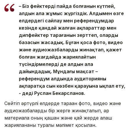
– Біз фейктердің пайда болғанын күтпей,
алдын ала жұмыс жүргіздік. Алдымен өзге
елдердегі сайлау мен референдумдар
кезінде қандай жалған ақпараттар мен
дипфейктер тарағанын зерттеп, олардың
базасын жасадық. Бұған қоса фото, видео
және аудиожазбаларды жинақтап, қажет
болған жағдайда жариялайтын
түсіндірмелерді де алдын ала
дайындадық. Мұндағы мақсат –
референдум алдында аудиторияның
ақпаратқа сын көзбен қарауына ықпал ету,
- деді Руслан Бекарсланов.
Сөйтіп әртүрлі елдерде тараған фото, видео және
аудиожазбаларды бір жерге жинақталып, әр
материалға оның қашан және қай жерде алғаш
жарияланғаны туралы мәлімет қосылған.