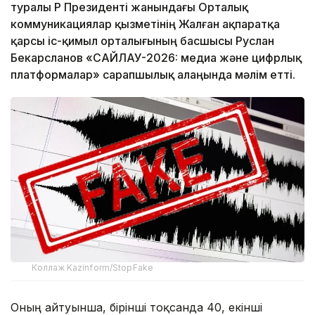
туралы ҚР Президенті жанындағы Орталық
коммуникациялар қызметінің Жалған ақпаратқа
қарсы іс-қимыл орталығының басшысы Руслан
Бекарсланов «САЙЛАУ-2026: медиа және цифрлық
платформалар» сарапшылық алаңында мәлім етті.
Коллаж Kazinform/StopFake
Оның айтуынша, бірінші тоқсанда 40, екінші