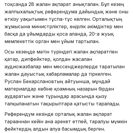
тоқсанда 28 жалған ақпарат анықталған. Бұл кезең
жалпыхалықтық референдумға дайындық және оны
өткізу уақытымен тұспа-тұс келген. Орталықтың
жұмысына министрліктер, өңірлік әкімдіктер мен
басқа да ұйымдарды қоса алғанда, 20-ға жуық
мемлекеттік орган мен ұйым тартылған.
Осы кезеңде мәтін түріндегі жалған ақпаратпен
қатар, дипфейктер, қолдан жасалған
аудиожазбалар мен мессенджерлерде таратылған
жалған дауыстық хабарламалар да тіркелген.
Руслан Бекарслановтың айтуынша, мұндай
материалдар көбіне қоғамның назарын бірден
аударатын және тұрғындар арасында қызу
талқыланатын тақырыптарға қатысты таралады.
Референдум кезінде орталық жалған ақпарат
тарағаннан кейін ғана әрекет етпей, таралуы мүмкін
фейктердің алдын алуға басымдық берген.