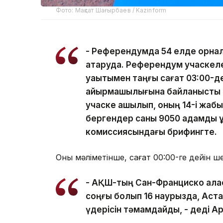
Фото: Мақсат Шағырбаев / Kazinform
- Референдумда 54 елде орнал
атқаруда. Референдум учаскеле
уақытымен таңғы сағат 03:00-ден
айырмашылығына байланысты са
учаске ашылып, оның 14-і жабы
бергендер саны 9050 адамды қ
комиссиясындағы брифингте.
Оның мәліметінше, сағат 00:00-ге дейін 
- АҚШ-тың Сан-Франциско қал
соңғы болып 16 наурызда, Аста
үдерісін тәмамдайды, - деді А