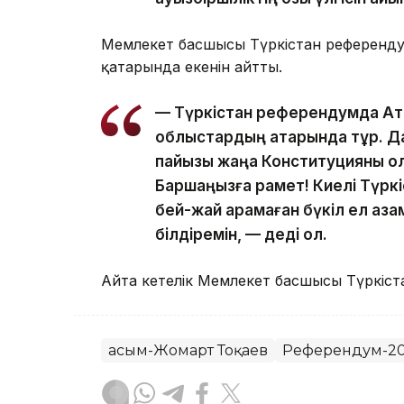
Мемлекет басшысы Түркістан референдумд
қатарында екенін айтты.
— Түркістан референдумда Ата
облыстардың қатарында тұр. Д
пайызы жаңа Конституцияны қо
Баршаңызға рақмет! Киелі Түрк
бей-жай қарамаған бүкіл ел 
білдіремін, — деді ол.
Айта кетелік Мемлекет басшысы Түркіс
Қасым-Жомарт Тоқаев
Референдум-2