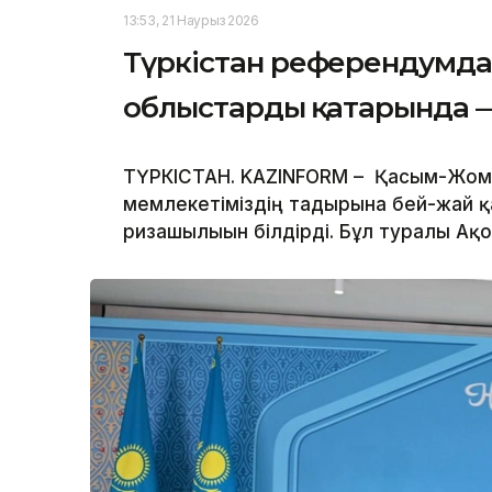
13:53, 21 Наурыз 2026
Түркістан референдумда А
облыстардың қатарында 
ТҮРКІСТАН. KAZINFORM – Қасым-Жома
мемлекетіміздің тағдырына бей-жай қ
ризашылығын білдірді. Бұл туралы А