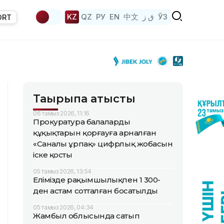
KZ
QZ
РУ
EN
中文
ق ز
ЎЗ
ORT
Тақырыпқа қатысты
06 тамыз 2026, 11:16
Прокуратура балалардың
құқықтарын қорғауға арналған
«Саналы ұрпақ» цифрлық жобасын
іске қосты
05 тамыз 2026, 13:54
Елімізде рақымшылықпен 1 300-
ден астам сотталған босатылды
05 тамыз 2026, 04:34
Жамбыл облысында сатып