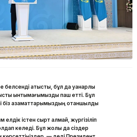
белсенді қатысты, бұл да қуанарлық
рысты ынтымағымызды паш етті. Бұл
ні біз азаматтарымыздың отаншылдық
елдік істен сырт қалмай, жүргізіліп
лдап келеді. Бұл жолы да сіздер
қын көрсеттіңіздер, — деді Президент.