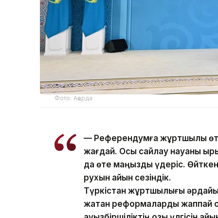
Фото: Ақорда
— Референдумға жұртшылық өте 
жағдай. Осы сайлау науқаны ы
да өте маңызды үдеріс. Өйтке
рухын айқын сезіндік.
Түркістан жұртшылығы әрдайым 
жатқан реформаларды жаппай қо
ауызбіршіліктің озық үлгісін ай