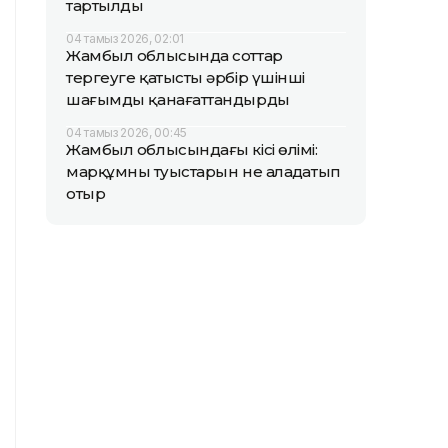
тартылды
04 тамыз 2026, 02:01
Жамбыл облысында соттар
тергеуге қатысты әрбір үшінші
шағымды қанағаттандырды
04 тамыз 2026, 00:45
Жамбыл облысындағы кісі өлімі:
марқұмның туыстарын не алаңдатып
отыр