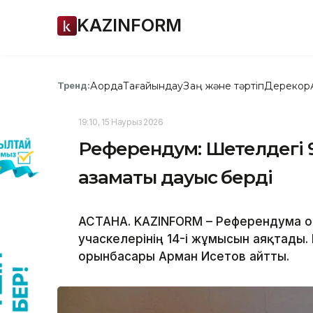
KAZINFORM
Ақорда
Тағайындау
Заң және тәртіп
Дерекқор
Тренд:
19:10, 15 Наурыз 2026
Референдум: Шетелдегі 9
азаматы дауыс берді
АСТАНА. KAZINFORM – Референдумға 
учаскелерінің 14-і жұмысын аяқтады.
орынбасары Арман Исетов айтты.