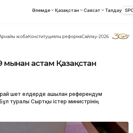
Әлемде
Қазақстан
Саясат
Талдау
SP
Арнайы жоба
Конституциялық реформа
Сайлау-2026
 мыңнан астам Қазақстан
орай шет елдерде ашылған референдум
 Бұл туралы Сыртқы істер министрінің