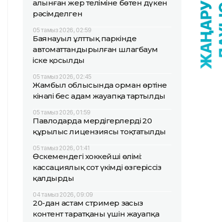
алынған жер теліміне бөтен дүкен
рәсімделген
05 тамыз 2026, 02:59
Баянауыл ұлттық паркінде
автоматтандырылған шлагбаум
іске қосылды
05 тамыз 2026, 02:45
Жамбыл облысында орман өртіне
кінәлі бес адам жауапқа тартылды
05 тамыз 2026, 01:59
Павлодарда мердігерлердің 20
құрылыс лицензиясы тоқтатылды
05 тамыз 2026, 01:41
Өскемендегі хоккейші өлімі:
кассациялық сот үкімді өзгеріссіз
қалдырды
04 тамыз 2026, 09:09
20-дан астам стример заңсыз
контент таратқаны үшін жауапқа