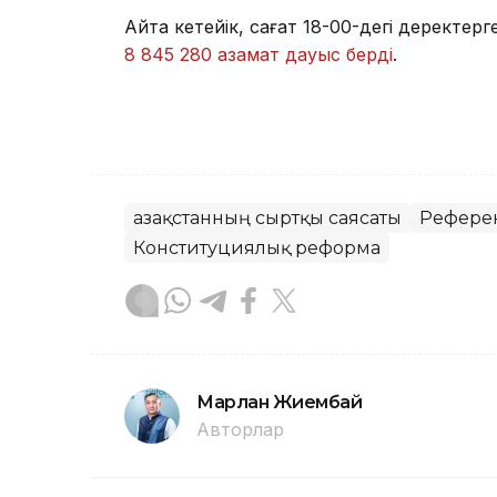
Айта кетейік, сағат 18-00-дегі деректе
8 845 280 азамат дауыс берді
.
Қазақстанның сыртқы саясаты
Рефере
Конституциялық реформа
Марлан Жиембай
Авторлар