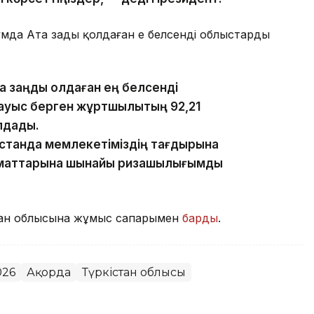
а Ата заңды қолдаған ең белсенді облыстардың
 заңды қолдаған ең белсенді
ауыс берген жұртшылықтың 92,21
лдады.
істанда мемлекетіміздің тағдырына
азаматтарына шынайы ризашылығымды
тан облысына жұмыс сапарымен
барды
.
026
Ақорда
Түркістан облысы