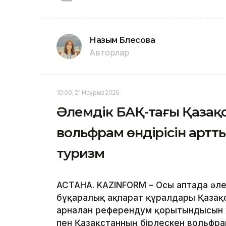
Назым Бөлесова
Авторлар
10:00, 21 Наурыз 2026
Әлемдік БАҚ-тағы Қазақс
вольфрам өндірісін арт
туризм
АСТАНА. KAZINFORM – Осы аптада әлем
бұқаралық ақпарат құралдары Қазақст
арналған референдум қорытындысын 
пен Қазақстанның бірлескен вольфрам