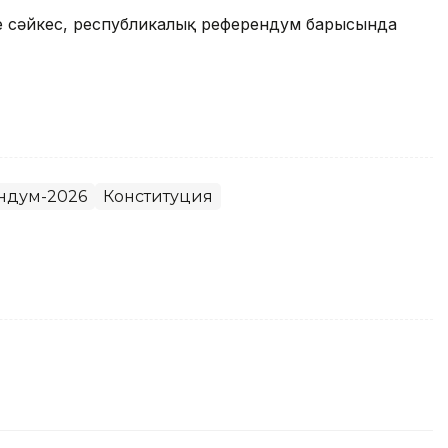
рге сәйкес, республикалық референдум барысында
ндум-2026
Конституция