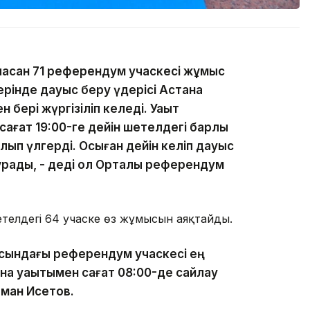
асқан 71 референдум учаскесі жұмыс
рінде дауыс беру үдерісі Астана
 бері жүргізіліп келеді. Уақыт
ғат 19:00-ге дейін шетелдегі барлық
лып үлгерді. Осыған дейін келіп дауыс
ұрады, - деді ол Орталық референдум
шетелдегі 64 учаске өз жұмысын аяқтайды.
асындағы референдум учаскесі ең
на уақытымен сағат 08:00-де сайлау
рман Исетов.