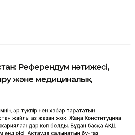
тан: Референдум нәтижесі,
тыру және медициналық
нің әр түкпірінен хабар тарататын
ан жайлы аз жазған жоқ. Жаңа Конституцияға
жариялағандар көп болды. Бұдан басқа АҚШ
 өндірісі, Ақтауда салынатын бу-газ