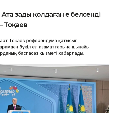
та заңды қолдаған ең белсенді
— Тоқаев
рт Тоқаев референдумға қатысып,
арамаған бүкіл ел азаматтарына шынайы
қорданың баспасөз қызметі хабарлады.