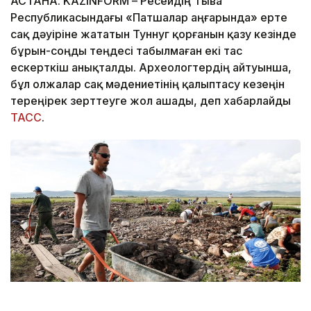
АСТАНА. KAZINFORM – Ресейдің Тыва
Республикасындағы «Патшалар аңғарында» ерте
сақ дәуіріне жататын Туннуг қорғанын қазу кезінде
бұрын-соңды теңдесі табылмаған екі тас
ескерткіш анықталды. Археологтердің айтуынша,
бұл олжалар сақ мәдениетінің қалыптасу кезеңін
тереңірек зерттеуге жол ашады, деп хабарлайды
ТАСС
.
Фото: © Артем Геодакян/ ТАСС