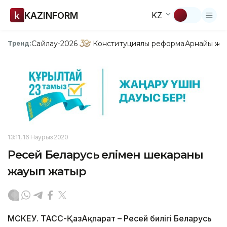
KAZINFORM
KZ
Сайлау-2026
Конституциялық реформа
Арнайы жо
Тренд:
13:11, 16 Наурыз 2020
Ресей Беларусь елімен шекараны
жауып жатыр
МӘСКЕУ. ТАСС-ҚазАқпарат – Ресей билігі Беларусь