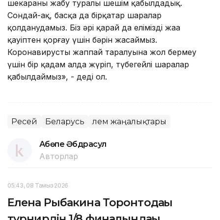
шекараны жабу туралы шешім қабылдадық.
Сондай-ақ, басқа да бірқатар шаралар
қолданудамыз. Біз әрі қарай да елімізді жаңа
қауіптен қорғау үшін бәрін жасаймыз.
Коронавирустың жаппай таралуына жол бермеу
үшін бір қадам алда жүріп, түбегейлі шаралар
қабылдаймыз», - деді ол.
Ресей
Беларусь
Әлем жаңалықтары
Ақбөпе Әбдрасул
Авторлар
05:43, 08 Тамыз 2026
Елена Рыбакина Торонтодағы
турнирдің 1/8 финалындағы