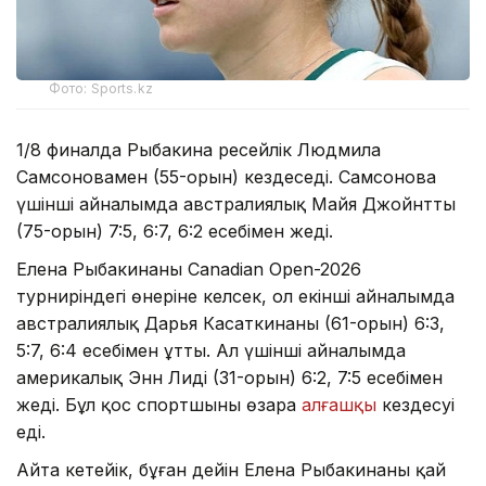
Фото: Sports.kz
1/8 финалда Рыбакина ресейлік Людмила
Самсоновамен (55-орын) кездеседі. Самсонова
үшінші айналымда австралиялық Майя Джойнтты
(75-орын) 7:5, 6:7, 6:2 есебімен жеңді.
Елена Рыбакинаның Canadian Open-2026
турниріндегі өнеріне келсек, ол екінші айналымда
австралиялық Дарья Касаткинаны (61-орын) 6:3,
5:7, 6:4 есебімен ұтты. Ал үшінші айналымда
америкалық Энн Лиді (31-орын) 6:2, 7:5 есебімен
жеңді. Бұл қос спортшының өзара
алғашқы
кездесуі
еді.
Айта кетейік, бұған дейін Елена Рыбакинаның қай