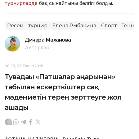
турнирлерде
бақ сынайтыны белгілі болды.
Ресей
турнир
Елена Рыбакина
Спорт
Тенни
Динара Маханова
Авторлар
08:38, 07 Тамыз 2026
Тувадағы «Патшалар аңғарынан»
табылған ескерткіштер сақ
мәдениетін терең зерттеуге жол
ашады