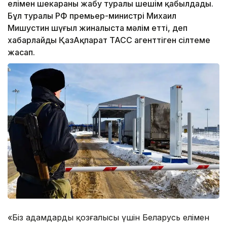
елімен шекараны жабу туралы шешім қабылдады.
Бұл туралы РФ премьер-министрі Михаил
Мишустин шүғыл жиналыста мәлім етті, деп
хабарлайды ҚазАқпарат ТАСС агенттіген сілтеме
жасап.
«Біз адамдардың қозғалысы үшін Беларусь елімен