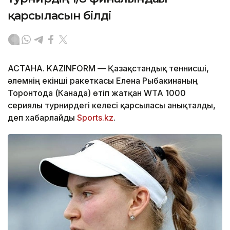
қарсыласын білді
АСТАНА. KAZINFORM — Қазақстандық теннисші,
әлемнің екінші ракеткасы Елена Рыбакинаның
Торонтода (Канада) өтіп жатқан WTA 1000
сериялы турнирдегі келесі қарсыласы анықталды,
деп хабарлайды
Sports.kz
.