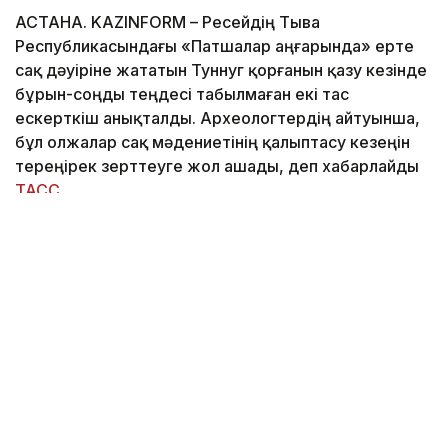
АСТАНА. KAZINFORM – Ресейдің Тыва
Республикасындағы «Патшалар аңғарында» ерте
сақ дәуіріне жататын Туннуг қорғанын қазу кезінде
бұрын-соңды теңдесі табылмаған екі тас
ескерткіш анықталды. Археологтердің айтуынша,
бұл олжалар сақ мәдениетінің қалыптасу кезеңін
тереңірек зерттеуге жол ашады, деп хабарлайды
ТАСС
.