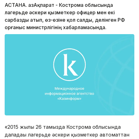
АСТАНА. ҚазАқпарат - Кострома облысында
лагерьде әскери қызметкер офицер мен екі
сарбазды атып, өз-өзіне қол салды, делінген РФ
Қорғаныс министрлігінің хабарламасында.
«2015 жылы 26 тамызда Кострома облысында
даладағы лагерьде әскери қызметкер автоматтан