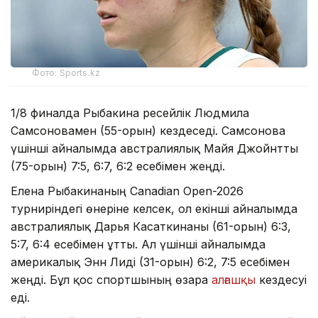
Фото: Sports.kz
1/8 финалда Рыбакина ресейлік Людмила
Самсоновамен (55-орын) кездеседі. Самсонова
үшінші айналымда австралиялық Майя Джойнтты
(75-орын) 7:5, 6:7, 6:2 есебімен жеңді.
Елена Рыбакинаның Canadian Open-2026
турниріндегі өнеріне келсек, ол екінші айналымда
австралиялық Дарья Касаткинаны (61-орын) 6:3,
5:7, 6:4 есебімен ұтты. Ал үшінші айналымда
америкалық Энн Лиді (31-орын) 6:2, 7:5 есебімен
жеңді. Бұл қос спортшының өзара
алғашқы
кездесуі
еді.