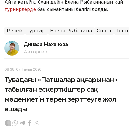
Айта кетейік, бұған дейін Елена Рыбакинаның қай
турнирлерде
бақ сынайтыны белгілі болды.
Ресей
турнир
Елена Рыбакина
Спорт
Тенни
Динара Маханова
Авторлар
08:38, 07 Тамыз 2026
Тувадағы «Патшалар аңғарынан»
табылған ескерткіштер сақ
мәдениетін терең зерттеуге жол
ашады