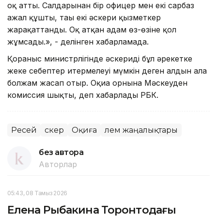
оқ атты. Салдарынан бір офицер мен екі сарбаз
ажал құшты, тағы екі әскери қызметкер
жарақаттанды. Оқ атқан адам өз-өзіне қол
жұмсады.», - делінген хабарламада.
Қорғаныс министрлігінде әскериді бұл әрекетке
жеке себептер итермелеуі мүмкін деген алдын ала
болжам жасап отыр. Оқиға орнына Мәскеуден
комиссия шықты, деп хабарлады РБК.
Ресей
Әскер
Оқиға
Әлем жаңалықтары
без автора
Авторлар
05:43, 08 Тамыз 2026
Елена Рыбакина Торонтодағы