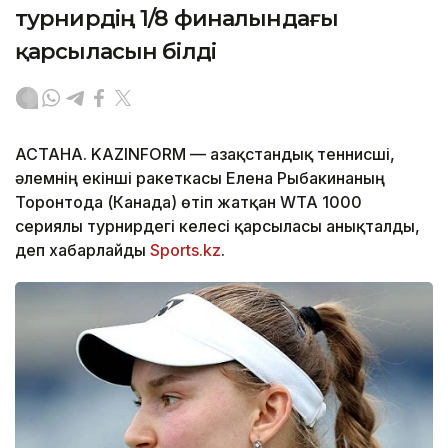
турнирдің 1/8 финалындағы
қарсыласын білді
АСТАНА. KAZINFORM — Қазақстандық теннисші,
әлемнің екінші ракеткасы Елена Рыбакинаның
Торонтода (Канада) өтіп жатқан WTA 1000
сериялы турнирдегі келесі қарсыласы анықталды,
деп хабарлайды
Sports.kz
.