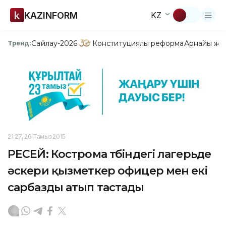
KAZINFORM
KZ
Сайлау-2026
Конституциялық реформа
Арнайы жо
Тренд:
21:27, 26 Тамыз 2015
РЕСЕЙ: Кострома түбіндегі лагерьде
әскери қызметкер офицер мен екі
сарбазды атып тастады