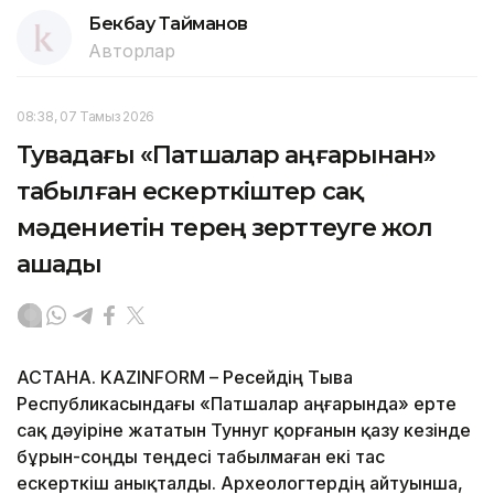
Бекбау Тайманов
Авторлар
08:38, 07 Тамыз 2026
Тувадағы «Патшалар аңғарынан»
табылған ескерткіштер сақ
мәдениетін терең зерттеуге жол
ашады
АСТАНА. KAZINFORM – Ресейдің Тыва
Республикасындағы «Патшалар аңғарында» ерте
сақ дәуіріне жататын Туннуг қорғанын қазу кезінде
бұрын-соңды теңдесі табылмаған екі тас
ескерткіш анықталды. Археологтердің айтуынша,