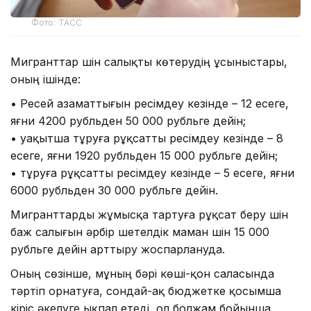
Фото: ТАСС
Мигранттар үшін салықты көтерудің ұсыныстары,
оның ішінде:
• Ресей азаматтығын ресімдеу кезінде – 12 есеге,
яғни 4200 рубльден 50 000 рубльге дейін;
• уақытша тұруға рұқсатты ресімдеу кезінде – 8
есеге, яғни 1920 рубльден 15 000 рубльге дейін;
• тұруға рұқсатты ресімдеу кезінде – 5 есеге, яғни
6000 рубльден 30 000 рубльге дейін.
Мигранттарды жұмысқа тартуға рұқсат беру үшін
баж салығын әрбір шетелдік маман үшін 15 000
рубльге дейін арттыру жоспарлануда.
Оның сөзінше, мұның бәрі көші-қон саласында
тәртіп орнатуға, сондай-ақ бюджетке қосымша
кіріс әкелуге ықпал етеді, ол болжам бойынша