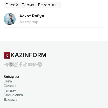
Ресей
Тарих
Ескерткіш
Асхат Райқұл
Авторлар
KAZINFORM
Бөлімдер
Оқиға
Саясат
Талдау
Экономика
Әлемде