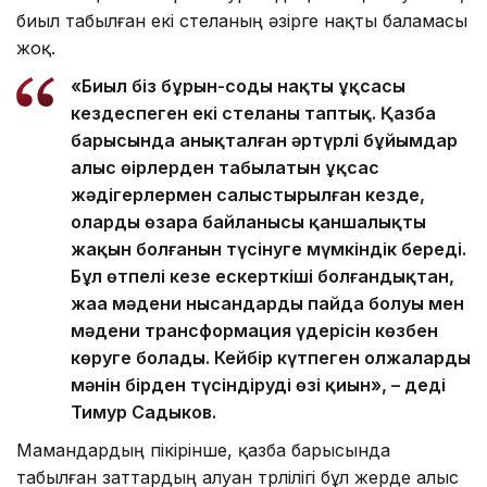
биыл табылған екі стеланың әзірге нақты баламасы
жоқ.
«Биыл біз бұрын-соңды нақты ұқсасы
кездеспеген екі стеланы таптық. Қазба
барысында анықталған әртүрлі бұйымдар
алыс өңірлерден табылатын ұқсас
жәдігерлермен салыстырылған кезде,
олардың өзара байланысы қаншалықты
жақын болғанын түсінуге мүмкіндік береді.
Бұл өтпелі кезең ескерткіші болғандықтан,
жаңа мәдени нысандардың пайда болуы мен
мәдени трансформация үдерісін көзбен
көруге болады. Кейбір күтпеген олжалардың
мәнін бірден түсіндірудің өзі қиын», – деді
Тимур Садыков.
Мамандардың пікірінше, қазба барысында
табылған заттардың алуан түрлілігі бұл жерде алыс