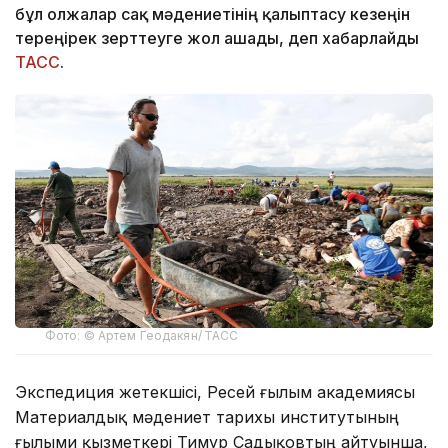
бұл олжалар сақ мәдениетінің қалыптасу кезеңін
тереңірек зерттеуге жол ашады, деп хабарлайды
ТАСС
.
Фото: © Артем Геодакян/ ТАСС
Экспедиция жетекшісі, Ресей ғылым академиясы
Материалдық мәдениет тарихы институтының
ғылыми қызметкері Тимур Садықовтың айтуынша,