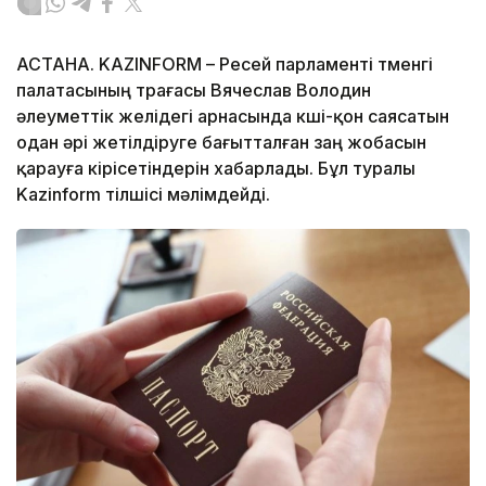
АСТАНА. KAZINFORM – Ресей парламенті төменгі
палатасының төрағасы Вячеслав Володин
әлеуметтік желідегі арнасында көші-қон саясатын
одан әрі жетілдіруге бағытталған заң жобасын
қарауға кірісетіндерін хабарлады. Бұл туралы
Kazinform тілшісі мәлімдейді.