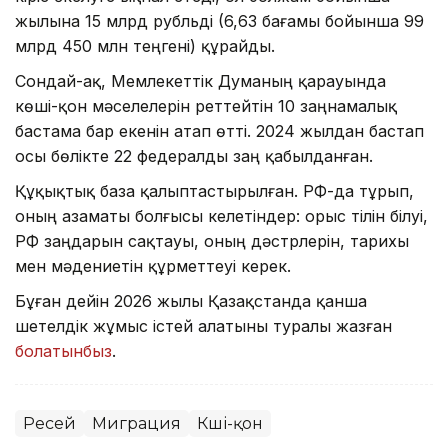
жылына 15 млрд рубльді (6,63 бағамы бойынша 99
млрд 450 млн теңгені) құрайды.
Сондай-ақ, Мемлекеттік Думаның қарауында
көші-қон мәселелерін реттейтін 10 заңнамалық
бастама бар екенін атап өтті. 2024 жылдан бастап
осы бөлікте 22 федералды заң қабылданған.
Құқықтық база қалыптастырылған. РФ-да тұрып,
оның азаматы болғысы келетіндер: орыс тілін білуі,
РФ заңдарын сақтауы, оның дәстүрлерін, тарихы
мен мәдениетін құрметтеуі керек.
Бұған дейін 2026 жылы Қазақстанда қанша
шетелдік жұмыс істей алатыны туралы жазған
болатынбыз
.
Ресей
Миграция
Көші-қон