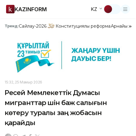
KAZINFORM
KZ
Сайлау-2026
Конституциялық реформа
Арнайы жо
Тренд:
15:32, 25 Мамыр 2026
Ресей Мемлекеттік Думасы
мигранттар үшін баж салығын
көтеру туралы заң жобасын
қарайды