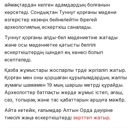
аймақтардан келген адамдардың болғанын
көрсетеді. Сондықтан Туннуг қорғаны мәдени
өзгерістер кезеңін бейнелейтін бірегей
археологиялық ескерткіш саналады.
Туннуг қорғаны алды-бел мәдениетіне жатады
және осы мәдениетке қатысты белгілі
ескерткіштердің ішіндегі ең көнесі болып
есептеледі.
Қазба жұмыстары жоспарлы түрде жүргізіліп жатыр.
Қорған мен оны қоршаған құрылымдардың жалпы
аумағы шамамен 19 мың шаршы метрді құрайды.
Археологтер батпақты жерде жұмыс істеп, ағаш,
саз, топырақ және тас қабаттарын аршуға мәжбүр.
Айта кетейік, ғалымдар Алтын Орда дәуіріне
тиесілі жаңа ескерткіштерді
зерттеп жатыр
.