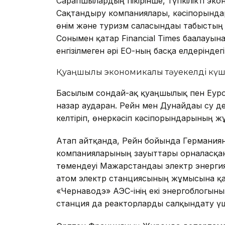
Сарапшылардың пікірінше, түпкілікті эк
Сақтандыру компаниялары, кәсіпорындар 
өнім және туризм саласындағы табыстың 
Сонымен қатар Financial Times бағалауын
енгізілмеген әрі ЕО-ның басқа елдеріндег
Қуаңшылық экономикалық тәуекелді күш
Басылым сондай-ақ қуаңшылық пен Еуро
назар аударған. Рейн мен Дунайдағы су д
келтіріп, өнеркәсіп кәсіпорындарының ж
Атап айтқанда, Рейн бойында Германияны
компанияларының зауыттары орналасқан.
төмендеуі Мажарстандағы электр энерги
атом электр станциясының жұмысына қауі
«Чернаводэ» АЭС-інің екі энергоблогының
станция да реакторларды салқындату үш