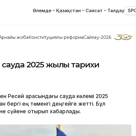
Әлемде
Қазақстан
Саясат
Талдау
SP
Арнайы жоба
Конституциялық реформа
Сайлау-2026
 сауда 2025 жылы тарихи
пен Ресей арасындағы сауда көлемі 2025
н бергі ең төменгі деңгейге жетті. Бұл
не сүйене отырып хабарлады.