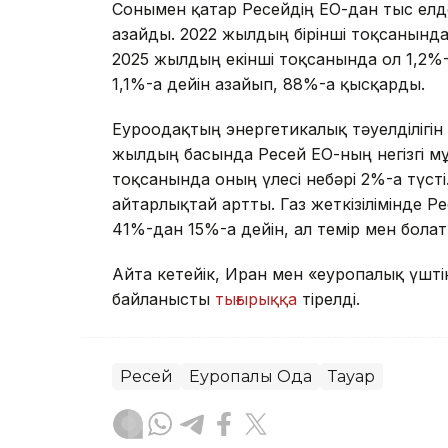
Сонымен қатар Ресейдің ЕО-дан тыс елд
азайды. 2022 жылдың бірінші тоқсанында
2025 жылдың екінші тоқсанында ол 1,2%-ғ
1,1%-ға дейін азайып, 88%-ға қысқарды.
Еуроодақтың энергетикалық тәуелділігін 
жылдың басында Ресей ЕО-ның негізгі мұ
тоқсанында оның үлесі небәрі 2%-ға түс
айтарлықтай артты. Газ жеткізілімінде Ре
41%-дан 15%-ға дейін, ал темір мен болат
Айта кетейік, Иран мен «еуропалық үшті
байланысты
тығырыққа
тірелді.
Ресей
Еуропалық Одақ
Тауар