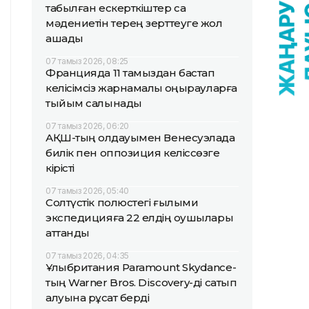
табылған ескерткіштер сақ
мәдениетін терең зерттеуге жол
ашады
07 тамыз 2026, 08:25
Францияда 11 тамыздан бастап
келісімсіз жарнамалық қоңырауларға
тыйым салынады
07 тамыз 2026, 06:20
АҚШ-тың қолдауымен Венесуэлада
билік пен оппозиция келіссөзге
кірісті
07 тамыз 2026, 05:40
Солтүстік полюстегі ғылыми
экспедицияға 22 елдің оқушылары
аттанды
07 тамыз 2026, 04:35
Ұлыбритания Paramount Skydance-
тың Warner Bros. Discovery-ді сатып
алуына рұқсат берді