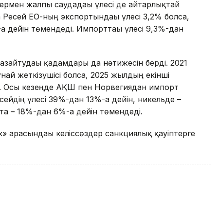
ермен жалпы саудадағы үлесі де айтарлықтай
 Ресей ЕО-ның экспортындағы үлесі 3,2% болса,
а дейін төмендеді. Импорттағы үлесі 9,3%-дан
азайтудағы қадамдары да нәтижесін берді. 2021
най жеткізушісі болса, 2025 жылдың екінші
ті. Осы кезеңде АҚШ пен Норвегиядан импорт
сейдің үлесі 39%-дан 13%-ға дейін, никельде –
та – 18%-дан 6%-ға дейін төмендеді.
к» арасындағы келіссөздер санкциялық қауіптерге