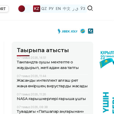
KZ
QZ
РУ
EN
中文
ق ز
ЎЗ
ORT
Тақырыпқа қатысты
07 тамыз 2026, 14:51
Таиландта оқушы мектепте оқ
жаудырып, жеті адам қаза тапты
07 тамыз 2026, 11:44
Жасанды интеллект алғаш рет
жаңа өміршең вирустарды жасады
07 тамыз 2026, 11:26
NASA ғарышкерлері ғарышқа ұшты
07 тамыз 2026, 08:38
Тувадағы «Патшалар аңғарынан»