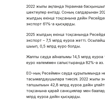
2022 жылғы ақпанда Украинаға басқыншыл
шектеулер енгізді. Соның салдарынан 20
жылдың екінші тоқсанына дейін Ресейден
экспорт 61%-ға қысқарды.
2025 жылдың екінші тоқсанында Ресейде
экспорт – 7,5 млрд еуроға жетті. Осылай
шығып, 0,5 млрд еуро болды.
Жалпы сауда айналымы 14,5 млрд еуроға 
еуро көлемімен салыстырғанда 82%-ға аз.
ЕО-ның Ресеймен сауда құрылымында нег
тасымалдаушыларға тиесілі. 2022 жылы э
тапшылығын 42,8 млрд еуроға дейін ұлғай
тоқсанына қарай санкциялар мен бағалар
млрд еуроға дейін қысқарды.