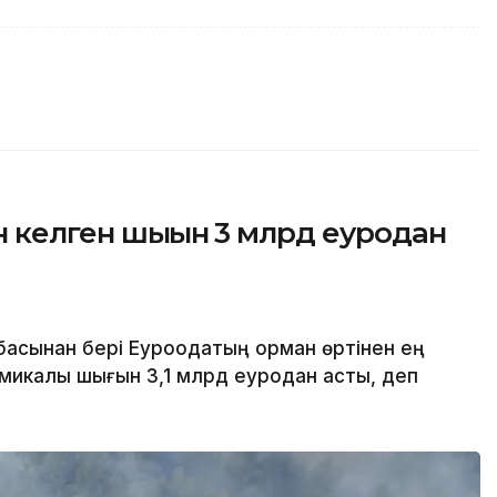
н келген шығын 3 млрд еуродан
сынан бері Еуроодақтың орман өртінен ең
омикалық шығын 3,1 млрд еуродан асты, деп