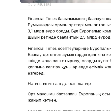
Фото: REUTERS
Financial Times басылымының бағалауынш
Румыниядағы орман өрттері мен аптап ы
3,1 млрд еуро болды. Бұл Еуропалық ко
шығын ретінде бағалайтын 2,5 млрд еуро
Financial Times есептеулерінде Еуропал
Бағалау өртенген аумақтарды қалпына кел
ішінде жаңа ағаш отырғызу, оларды күтіп
қалпына келтіру құны әр елде өсімдік 
өзгереді.
Нақты шығын әлі де өсіп жатыр
Өрт маусымы басталғалы Еуропаның осы 
жанып кеткен.