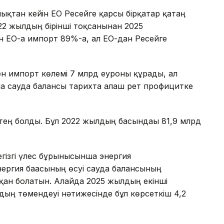
ықтан кейін ЕО Ресейге қарсы бірқатар қатаң
22 жылдың бірінші тоқсанынан 2025
 ЕО-ға импорт 89%-ға, ал ЕО-дан Ресейге
н импорт көлемі 7 млрд еуроны құрады, ал
ша сауда балансы тарихта алғаш рет профицитке
тең болды. Бұл 2022 жылдың басындағы 81,9 млрд
ізгі үлес бұрынғысынша энергия
нергия бағасының өсуі сауда балансының
тқан болатын. Алайда 2025 жылдың екінші
дың төмендеуі нәтижесінде бұл көрсеткіш 4,2