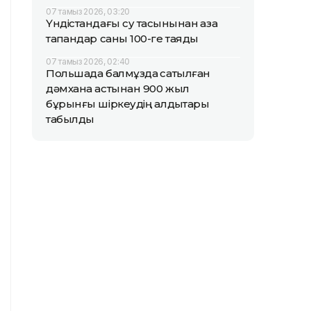
07 тамыз 2026, 03:20
Үндістандағы су тасқынынан қаза
тапқандар саны 100-ге таяды
07 тамыз 2026, 02:40
Польшада балмұздақ сатылған
дәмхана астынан 900 жыл
бұрынғы шіркеудің қалдықтары
табылды