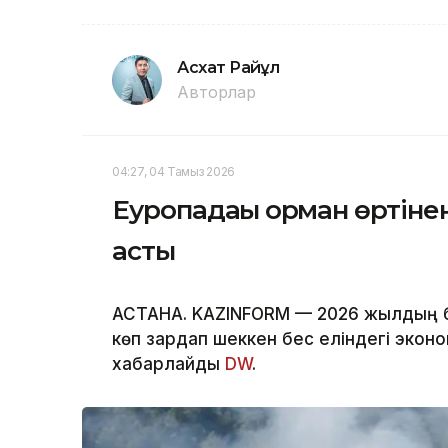
Асхат Райқұл
Авторлар
04:27, 04 Тамыз 2026
Еуропадағы орман өртіне
асты
АСТАНА. KAZINFORM — 2026 жылдың ба
көп зардап шеккен бес еліндегі экон
хабарлайды
DW
.