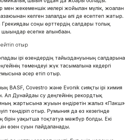
ономикалық шығын бұдан да жоғары болады.
мен жекеменшік иелері жойылған мүлік, жоғалған
азаюынан келген залалды әлі де есептеп жатыр.
а Грекиядағы соңғы өрттердің салдары толық
і шығындар есепке алынбаған.
ейтіп отыр
падағы ірі өзендердің тайыздануының салдарына
еңгейінің төмендеуі жүк тасымалына кедергі
ұмысына әсер етіп отыр.
ң BASF, Covestro және Evonik сияқты ірі химия
 Ал Дунайдағы су деңгейінің рекордтық
яның жартысына жуығын өндіретін жалғыз «Пакш»
п төндіріп отыр. Румыния да өз кезегінде
 бірін уақытша тоқтатуға мәжбүр болды. Екі
ін өзен суын пайдаланады.