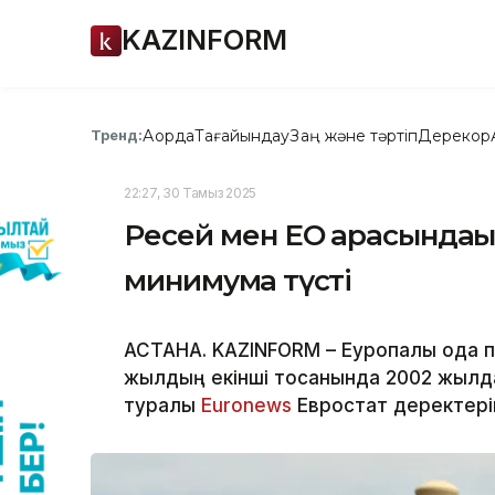
KAZINFORM
Ақорда
Тағайындау
Заң және тәртіп
Дерекқор
Тренд:
22:27, 30 Тамыз 2025
Ресей мен ЕО арасындағы
минимумға түсті
АСТАНА. KAZINFORM – Еуропалық одақ 
жылдың екінші тоқсанында 2002 жылда
туралы
Euronews
Евростат деректері