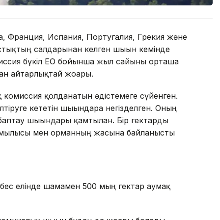
а, Франция, Испания, Португалия, Грекия және
стықтың салдарынан келген шығын кемінде
миссия бүкіл ЕО бойынша жыл сайынғы орташа
дан айтарлықтай жоғары.
ық комиссия қолданатын әдістемеге сүйенген.
тіруге кететін шығындарға негізделген. Оның
-баптау шығындары қамтылған. Бір гектарды
жамылғысы мен орманның жасына байланысты
бес елінде шамамен 500 мың гектар аумақ