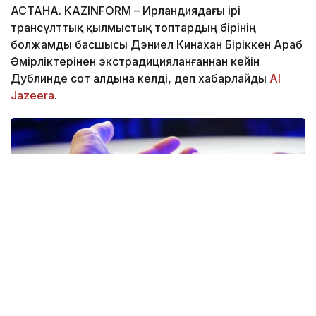
АСТАНА. KAZINFORM – Ирландиядағы ірі
трансұлттық қылмыстық топтардың бірінің
болжамды басшысы Дэниел Кинахан Біріккен Араб
Әмірліктерінен экстрадицияланғаннан кейін
Дублинде сот алдына келді, деп хабарлайды
Al
Jazeera
.
Фото: Pexels