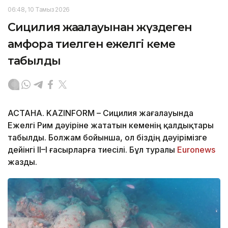
06:48, 10 Тамыз 2026
Сицилия жағалауынан жүздеген
амфора тиелген ежелгі кеме
табылды
АСТАНА. KAZINFORM – Сицилия жағалауында
Ежелгі Рим дәуіріне жататын кеменің қалдықтары
табылды. Болжам бойынша, ол біздің дәуірімізге
дейінгі II–I ғасырларға тиесілі. Бұл туралы
Еuronews
жазды.