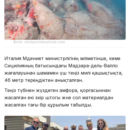
Фото: storiearcheostorie.com
Италия Мәдениет министрлігінің мәліметінше, кеме
Сицилияның батысындағы Мадзара-дель-Валло
жағалауынан шамамен үш теңіз милі қашықтықта,
46 метр тереңдіктен анықталған.
Теңіз түбінен жүздеген амфора, қорғасыннан
жасалған екі зәкір штогы және сол материалдан
жасалған тағы бір құрылым табылды.