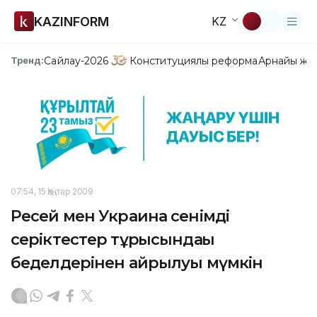
KAZINFORM
KZ
Сайлау-2026
Конституциялық реформа
Арнайы жо
Тренд:
07:54, 15 Қаңтар 2009
Ресей мен Украина сенімді
серіктестер тұрғысындағы
беделдерінен айрылуы мүмкін