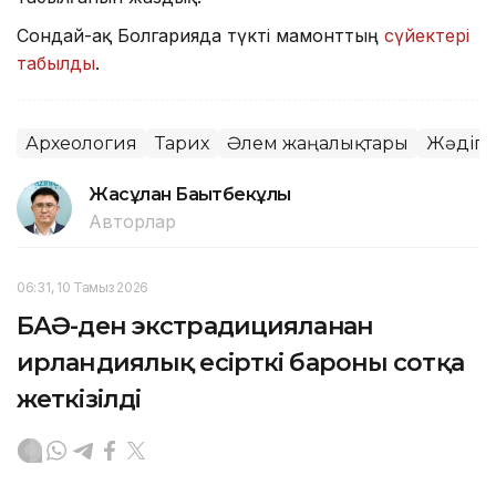
Сондай-ақ Болгарияда түкті мамонттың
сүйектері
табылды
.
Археология
Тарих
Әлем жаңалықтары
Жәдіге
Жасұлан Бақытбекұлы
Авторлар
06:31, 10 Тамыз 2026
БАӘ-ден экстрадицияланған
ирландиялық есірткі бароны сотқа
жеткізілді