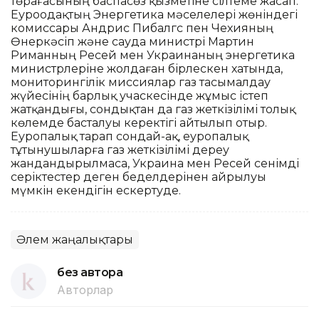
төрағасының баспасөз қызметіне сілтеме жасап.
Еуроодақтың Энергетика мәселелері жөніндегі
комиссары Андрис Пибалгс пен Чехияның
Өнеркәсіп және сауда министрі Мартин
Риманның Ресей мен Украинаның энергетика
министрлеріне жолдаған бірлескен хатында,
мониторингілік миссиялар газ тасымалдау
жүйесінің барлық учаскесінде жұмыс істеп
жатқандығы, сондықтан да газ жеткізілімі толық
көлемде басталуы керектігі айтылып отыр.
Еуропалық тарап сондай-ақ, еуропалық
тұтынушыларға газ жеткізілімі дереу
жандандырылмаса, Украина мен Ресей сенімді
серіктестер деген беделдерінен айрылуы
мүмкін екендігін ескертуде.
Әлем жаңалықтары
без автора
Авторлар