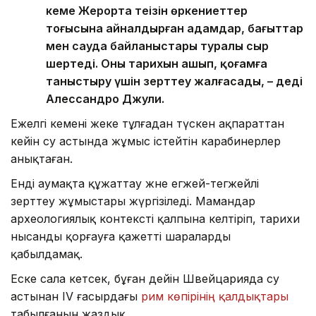
кеме Жерорта теңізін өркениеттер
тоғысына айналдырған адамдар, бағыттар
мен сауда байланыстары туралы сыр
шертеді. Оның тарихын ашып, қоғамға
таныстыру үшін зерттеу жалғасады, – деді
Алессандро Джули.
Ежелгі кемені жеке тұлғадан түскен ақпараттан
кейін су астында жұмыс істейтін карабинерлер
анықтаған.
Енді аумақта құжаттау және егжей-тегжейлі
зерттеу жұмыстары жүргізіледі. Мамандар
археологиялық контексті қалпына келтіріп, тарихи
нысанды қорғауға қажетті шараларды
қабылдамақ.
Еске сала кетсек, бұған дейін Швейцарияда су
астынан IV ғасырдағы
рим көпірінің қалдықтары
табылғанын жаздық.