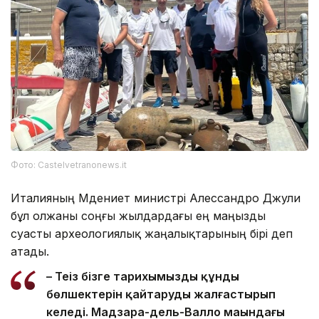
Фото: Castelvetranonews.it
Италияның Мәдениет министрі Алессандро Джули
бұл олжаны соңғы жылдардағы ең маңызды
суасты археологиялық жаңалықтарының бірі деп
атады.
– Теңіз бізге тарихымыздың құнды
бөлшектерін қайтаруды жалғастырып
келеді. Мадзара-дель-Валло маңындағы