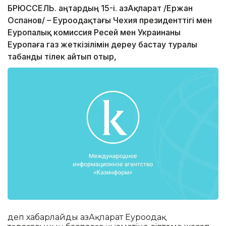
БРЮССЕЛЬ. Қаңтардың 15-і. ҚазАқпарат /Ержан
Оспанов/ – Еуроодақтағы Чехия президенттігі мен
Еуропалық комиссия Ресей мен Украинаны
Еуропаға газ жеткізілімін дереу бастау туралы
табанды тілек айтып отыр,
деп хабарлайды ҚазАқпарат Еуроодақ