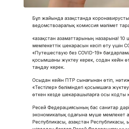
Бұл жайында Қазақстанда коронавирусты
ведомствоаралық комиссия мәлімет тар
«Қазақстан азаматтарының назарына! 10
мемлекеттік шекарасын кесіп өту үшін 
«Путешествую без COVID-19» бағдарлам
қосымшаны жүктеу керек, содан кейін өт
таңдау керек.
Осыдан кейін ПТР сынағынан өтіп, нәти
«Тестілер» бөліміндегі қосымшаға жүктеу
өткен кезде шекарашыларға осы кодты к
Ресей Федерациясының бас санитар дәріг
экономикалық одағына мүше мемлекет а
Республикасы, Қазақстан Республикасы, 