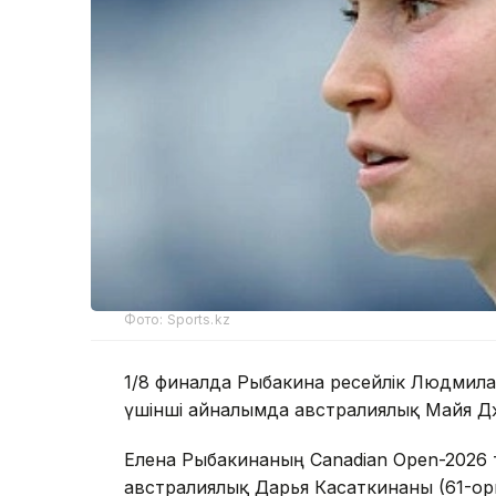
Фото: Sports.kz
1/8 финалда Рыбакина ресейлік Людмила
үшінші айналымда австралиялық Майя Джой
Елена Рыбакинаның Canadian Open-2026 т
австралиялық Дарья Касаткинаны (61-орын)