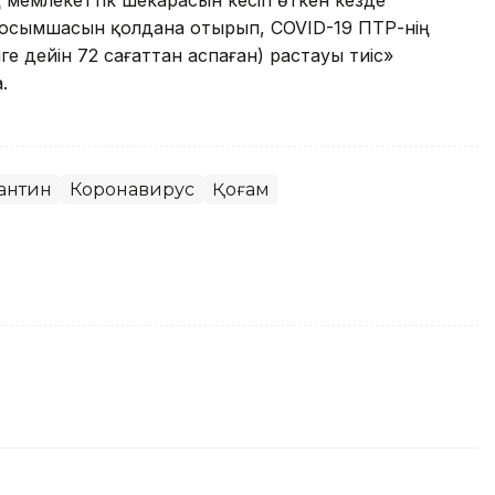
мемлекеттік шекарасын кесіп өткен кезде
қосымшасын қолдана отырып, COVID-19 ПТР-нің
ге дейін 72 сағаттан аспаған) растауы тиіс»
.
антин
Коронавирус
Қоғам