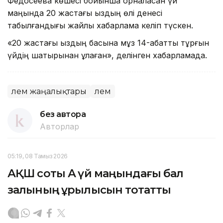
Федосеева көшесі бойынша орналасқан үй
маңында 20 жастағы қыздың өлі денесі
табылғандығы жайлы хабарлама келіп түскен.
«20 жастағы қыздың басына мұз 14-қабатты тұрғын
үйдің шатырынан құлаған», делінген хабарламада.
Әлем жаңалықтары
Әлем
без автора
Авторлар
05:19, 08 Тамыз 2026
АҚШ соты Ақ үй маңындағы бал
залының құрылысын тоқтатты