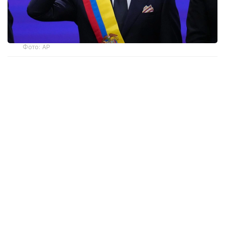
Фото: AP
— Ант етемін және Колумбияның
Конституциясы мен заңдарын адал
сақтауға халық алдында уәде беремін, —
деді мемлекет басшысы парламент
мүшелерінің қатысуымен өткен рәсімде.
Инаугурация Колумбия астанасында емес, елдің
батысындағы Кали қаласында өтті. Рәсімге
Аргентина президенті Хавьер Милей, Чили
президенті Хосе Антонио Каст және Эквадор
президенті Даниэль Нобоа да қатысты.
Де ла Эсприэлья 21 маусымда өткен президент