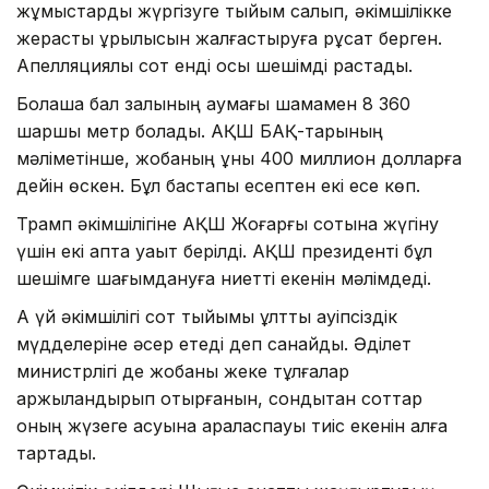
жұмыстарды жүргізуге тыйым салып, әкімшілікке
жерасты құрылысын жалғастыруға рұқсат берген.
Апелляциялық сот енді осы шешімді растады.
Болашақ бал залының аумағы шамамен 8 360
шаршы метр болады. АҚШ БАҚ-тарының
мәліметінше, жобаның құны 400 миллион долларға
дейін өскен. Бұл бастапқы есептен екі есе көп.
Трамп әкімшілігіне АҚШ Жоғарғы сотына жүгіну
үшін екі апта уақыт берілді. АҚШ президенті бұл
шешімге шағымдануға ниетті екенін мәлімдеді.
Ақ үй әкімшілігі сот тыйымы ұлттық қауіпсіздік
мүдделеріне әсер етеді деп санайды. Әділет
министрлігі де жобаны жеке тұлғалар
қаржыландырып отырғанын, сондықтан соттар
оның жүзеге асуына араласпауы тиіс екенін алға
тартады.