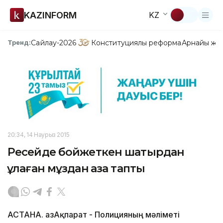
KAZINFORM
KZ
Сайлау-2026
Конституциялық реформа
Арнайы жо
Тренд:
20:34, 14 Наурыз 2015
Ресейде бойжеткен шатырдан
құлаған мұздан қаза тапты
АСТАНА. ҚазАқпарат - Полицияның мәліметі