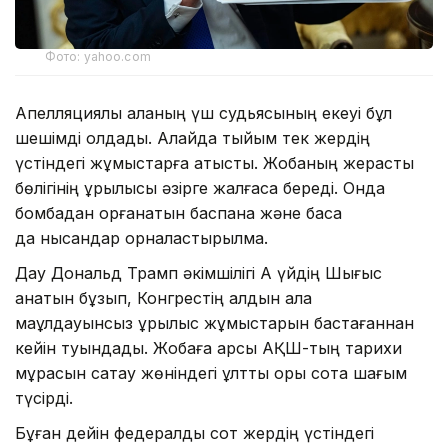
Фото: yahoo.com
Апелляциялық алқаның үш судьясының екеуі бұл
шешімді қолдады. Алайда тыйым тек жердің
үстіндегі жұмыстарға қатысты. Жобаның жерасты
бөлігінің құрылысы әзірге жалғаса береді. Онда
бомбадан қорғанатын баспана және басқа
да нысандар орналастырылмақ.
Дау Дональд Трамп әкімшілігі Ақ үйдің Шығыс
қанатын бұзып, Конгрестің алдын ала
мақұлдауынсыз құрылыс жұмыстарын бастағаннан
кейін туындады. Жобаға қарсы АҚШ-тың тарихи
мұрасын сақтау жөніндегі ұлттық қоры сотқа шағым
түсірді.
Бұған дейін федералдық сот жердің үстіндегі