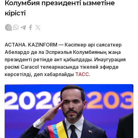
Колумбия президенті қызметіне
кірісті
АСТАНА. KAZINFORM —
Кәсіпкер әрі саясаткер
Абелардо де ла Эсприэлья Колумбияның жаңа
президенті ретінде ант қабылдады. Инаугурация
рәсімі Caracol телеарнасында тікелей эфирде
көрсетілді, деп хабарлайды
ТАСС
.