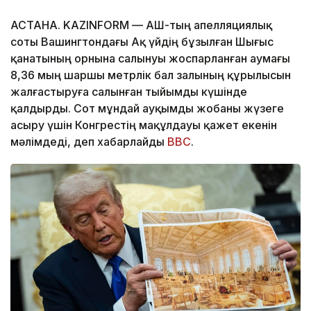
АСТАНА. KAZINFORM — АҚШ-тың апелляциялық
соты Вашингтондағы Ақ үйдің бұзылған Шығыс
қанатының орнына салынуы жоспарланған аумағы
8,36 мың шаршы метрлік бал залының құрылысын
жалғастыруға салынған тыйымды күшінде
қалдырды. Сот мұндай ауқымды жобаны жүзеге
асыру үшін Конгрестің мақұлдауы қажет екенін
мәлімдеді, деп хабарлайды
BBC
.