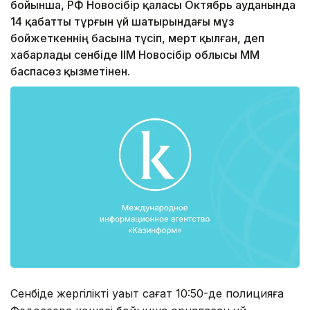
бойынша, РФ Новосібір қаласы Октябрь ауданында
14 қабатты тұрғын үй шатырындағы мұз
бойжеткеннің басына түсіп, мерт қылған, деп
хабарлады сенбіде ІІМ Новосібір облысы ММ
баспасөз қызметінен.
Сенбіде жергілікті уақыт сағат 10:50-де полицияға