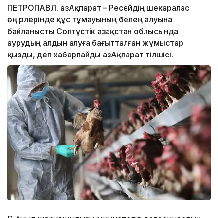
ПЕТРОПАВЛ. ҚазАқпарат – Ресейдің шекаралас
өңірлерінде құс тұмауының белең алуына
байланысты Солтүстік Қазақстан облысында
аурудың алдын алуға бағытталған жұмыстар
қызды, деп хабарлайды ҚазАқпарат тілшісі.