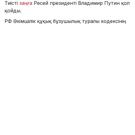
Тиісті
заңға
Ресей президенті Владимир Путин қол
қойды.
РФ Әкімшілік құқық бұзушылық туралы кодексінің
бірнеше бабында шетелдік азамат құқық
бұзушылық жасаған жағдайда айыппұлдар мен
Ресейден әкімшілік елден қуу түріндегі жазалауға
қатысты жеке ережелер енгізіліп жатыр.
Бұрын елден қуылу Әкімшілік құқық бұзушылық
туралы кодекстің 22 бабы бойынша көзделген
болса, қазір бұл сан 45-ке дейін өсті.
Заңға сәйкес, шетелдік азаматтар рұқсат етілмеген
наразылық акцияларына қатысқаны үшін, сондай-
ақ құқық қорғау органдары қызметкерлеріне
бағынбау, ұсақ бұзақылық, жол қозғалысына
кедергі келтіру, кемсітушілік және шекарада
бағынбау сияқты бірқатар басқа әкімшілік құқық