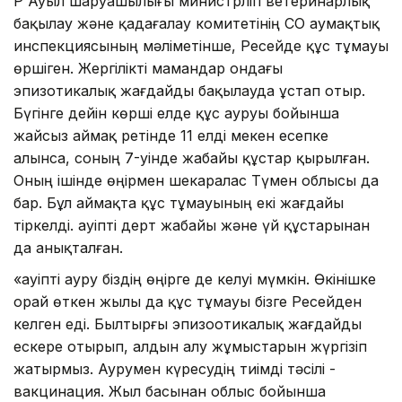
ҚР Ауыл шаруашылығы министрлігі ветеринарлық
бақылау және қадағалау комитетінің СҚО аумақтық
инспекциясының мәліметінше, Ресейде құс тұмауы
өршіген. Жергілікті мамандар ондағы
эпизотикалық жағдайды бақылауда ұстап отыр.
Бүгінге дейін көрші елде құс ауруы бойынша
жайсыз аймақ ретінде 11 елді мекен есепке
алынса, соның 7-уінде жабайы құстар қырылған.
Оның ішінде өңірмен шекаралас Түмен облысы да
бар. Бұл аймақта құс тұмауының екі жағдайы
тіркелді. Қауіпті дерт жабайы және үй құстарынан
да анықталған.
«Қауіпті ауру біздің өңірге де келуі мүмкін. Өкінішке
орай өткен жылы да құс тұмауы бізге Ресейден
келген еді. Былтырғы эпизоотикалық жағдайды
ескере отырып, алдын алу жұмыстарын жүргізіп
жатырмыз. Аурумен күресудің тиімді тәсілі -
вакцинация. Жыл басынан облыс бойынша