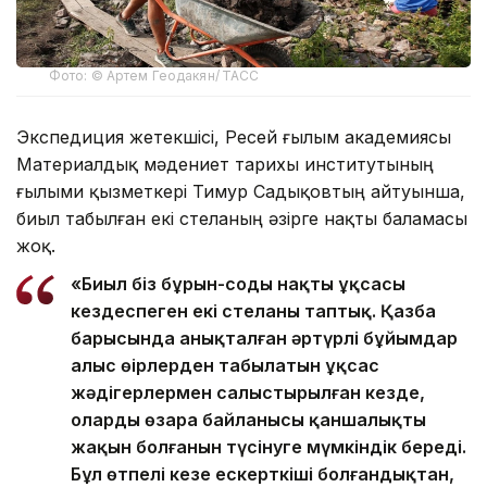
Фото: © Артем Геодакян/ ТАСС
Экспедиция жетекшісі, Ресей ғылым академиясы
Материалдық мәдениет тарихы институтының
ғылыми қызметкері Тимур Садықовтың айтуынша,
биыл табылған екі стеланың әзірге нақты баламасы
жоқ.
«Биыл біз бұрын-соңды нақты ұқсасы
кездеспеген екі стеланы таптық. Қазба
барысында анықталған әртүрлі бұйымдар
алыс өңірлерден табылатын ұқсас
жәдігерлермен салыстырылған кезде,
олардың өзара байланысы қаншалықты
жақын болғанын түсінуге мүмкіндік береді.
Бұл өтпелі кезең ескерткіші болғандықтан,