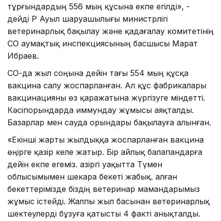
тұрғындардың 556 мың құсына екпе егілді», -
дейді ҚР Ауыл шаруашылығы министрлігі
ветеринарлық бақылау және қадағалау комитетінің
СҚО аумақтық инспекциясының басшысы Марат
Ибраев.
СҚО-да жыл соңына дейін тағы 554 мың құсқа
вакцина салу жоспарланған. Ал құс фабрикалары
вакцинацияны өз қаражатына жүргізуге міндетті.
Кәсіпорындарда иммундау жұмысы аяқталды.
Базарлар мен сауда орындары бақылауға алынған.
«Екінші жарты жылдыққа жоспарланған вакцина
өңірге қазір келе жатыр. Бір айлық балапандарға
дейін екпе егеміз. Қазіргі уақытта Түмен
облысымымен шекара бекеті жабық. Қалған
бекеттерімізде біздің ветеринар мамандарымыз
жұмыс істейді. Жалпы жыл басынан ветеринарлық
шектеулерді бұзуға қатысты 4 факті анықталды.