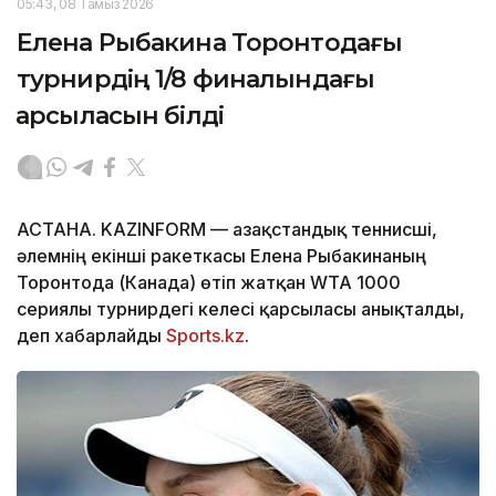
05:43, 08 Тамыз 2026
Елена Рыбакина Торонтодағы
турнирдің 1/8 финалындағы
қарсыласын білді
АСТАНА. KAZINFORM — Қазақстандық теннисші,
әлемнің екінші ракеткасы Елена Рыбакинаның
Торонтода (Канада) өтіп жатқан WTA 1000
сериялы турнирдегі келесі қарсыласы анықталды,
деп хабарлайды
Sports.kz
.