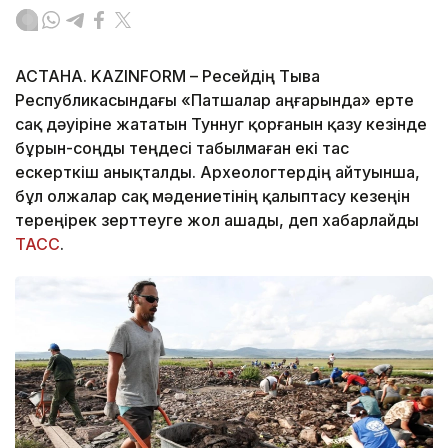
АСТАНА. KAZINFORM – Ресейдің Тыва
Республикасындағы «Патшалар аңғарында» ерте
сақ дәуіріне жататын Туннуг қорғанын қазу кезінде
бұрын-соңды теңдесі табылмаған екі тас
ескерткіш анықталды. Археологтердің айтуынша,
бұл олжалар сақ мәдениетінің қалыптасу кезеңін
тереңірек зерттеуге жол ашады, деп хабарлайды
ТАСС
.