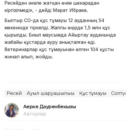
Ресейден әкеле жатқан өнім шекарадан
кіргізілмеді», - дейді Марат Ибраев.
Былтыр СҚО-да құс тұмауы 12 ауданның 54
мекенінде тіркелді. Жалпы өңірде 1,5 млн құс
қырылды. Биыл маусымда Айыртау ауданында
жабайы құстарда ауру анықталған еді.
Ветеринарлар құс тұмауынан өлген 104 құсты
жинап алып, жойды.
Ресей
Ауыл шаруашылығы
Құс тұмауы
Солтүст
Ақерке Дәуренбекқызы
Авторлар