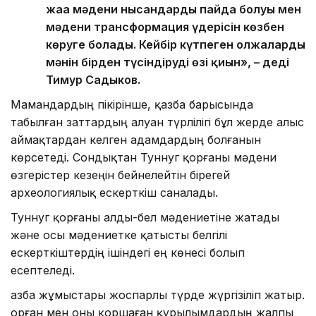
жаңа мәдени нысандардың пайда болуы мен
мәдени трансформация үдерісін көзбен
көруге болады. Кейбір күтпеген олжалардың
мәнін бірден түсіндірудің өзі қиын», – деді
Тимур Садыков.
Мамандардың пікірінше, қазба барысында
табылған заттардың алуан түрлілігі бұл жерде алыс
аймақтардан келген адамдардың болғанын
көрсетеді. Сондықтан Туннуг қорғаны мәдени
өзгерістер кезеңін бейнелейтін бірегей
археологиялық ескерткіш саналады.
Туннуг қорғаны алды-бел мәдениетіне жатады
және осы мәдениетке қатысты белгілі
ескерткіштердің ішіндегі ең көнесі болып
есептеледі.
Қазба жұмыстары жоспарлы түрде жүргізіліп жатыр.
Қорған мен оны қоршаған құрылымдардың жалпы