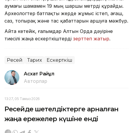
аумағы шамамен 19 мың шаршы метрді құрайды.
Археологтер батпақты жерде жұмыс істеп, ағаш,
саз, топырақ және тас қабаттарын аршуға мәжбүр.
Айта кетейік, ғалымдар Алтын Орда дәуіріне
тиесілі жаңа ескерткіштерді
зерттеп жатыр
.
Ресей
Тарих
Ескерткіш
Асхат Райқұл
Авторлар
13:27, 05 Тамыз 2026
Ресейде шетелдіктерге арналған
жаңа ережелер күшіне енді