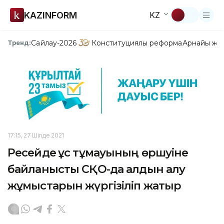
KAZINFORM
KZ
Сайлау-2026
Конституциялық реформа
Арнайы жо
Тренд:
17:15, 27 Шілде 2021
Ресейде құс тұмауының өршуіне
байланысты СҚО-да алдын алу
жұмыстарын жүргізіліп жатыр