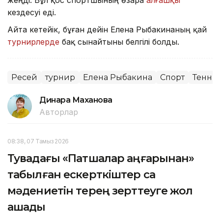
кездесуі еді.
Айта кетейік, бұған дейін Елена Рыбакинаның қай
турнирлерде
бақ сынайтыны белгілі болды.
Ресей
турнир
Елена Рыбакина
Спорт
Тенни
Динара Маханова
Авторлар
08:38, 07 Тамыз 2026
Тувадағы «Патшалар аңғарынан»
табылған ескерткіштер сақ
мәдениетін терең зерттеуге жол
ашады