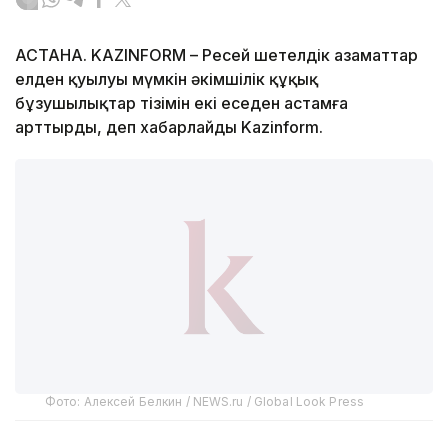
АСТАНА. KAZINFORM – Ресей шетелдік азаматтар
елден қуылуы мүмкін әкімшілік құқық
бұзушылықтар тізімін екі еседен астамға
арттырды, деп хабарлайды Kazinform.
Фото: Алексей Белкин / NEWS.ru / Global Look Press