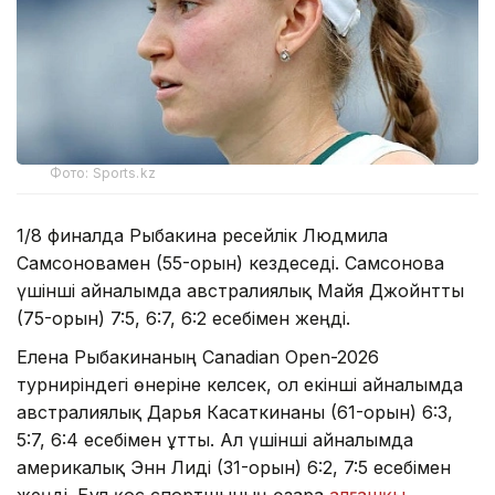
Фото: Sports.kz
1/8 финалда Рыбакина ресейлік Людмила
Самсоновамен (55-орын) кездеседі. Самсонова
үшінші айналымда австралиялық Майя Джойнтты
(75-орын) 7:5, 6:7, 6:2 есебімен жеңді.
Елена Рыбакинаның Canadian Open-2026
турниріндегі өнеріне келсек, ол екінші айналымда
австралиялық Дарья Касаткинаны (61-орын) 6:3,
5:7, 6:4 есебімен ұтты. Ал үшінші айналымда
америкалық Энн Лиді (31-орын) 6:2, 7:5 есебімен
жеңді. Бұл қос спортшының өзара
алғашқы