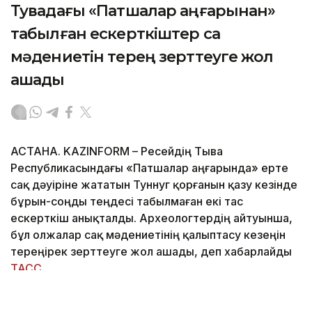
Тувадағы «Патшалар аңғарынан»
табылған ескерткіштер сақ
мәдениетін терең зерттеуге жол
ашады
АСТАНА. KAZINFORM – Ресейдің Тыва
Республикасындағы «Патшалар аңғарында» ерте
сақ дәуіріне жататын Туннуг қорғанын қазу кезінде
бұрын-соңды теңдесі табылмаған екі тас
ескерткіш анықталды. Археологтердің айтуынша,
бұл олжалар сақ мәдениетінің қалыптасу кезеңін
тереңірек зерттеуге жол ашады, деп хабарлайды
ТАСС
.