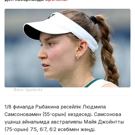
Фото: Sports.kz
1/8 финалда Рыбакина ресейлік Людмила
Самсоновамен (55-орын) кездеседі. Самсонова
үшінші айналымда австралиялық Майя Джойнтты
(75-орын) 7:5, 6:7, 6:2 есебімен жеңді.