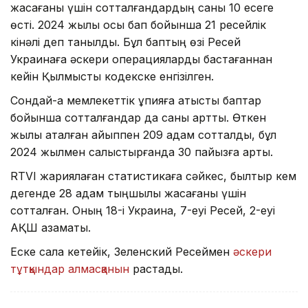
жасағаны үшін сотталғандардың саны 10 есеге
өсті. 2024 жылы осы бап бойынша 21 ресейлік
кінәлі деп танылды. Бұл баптың өзі Ресей
Украинаға әскери операцияларды бастағаннан
кейін Қылмыстық кодекске енгізілген.
Сондай-ақ мемлекеттік құпияға қатысты баптар
бойынша сотталғандар да саны артты. Өткен
жылы аталған айыппен 209 адам сотталды, бұл
2024 жылмен салыстырғанда 30 пайызға артық.
RTVI жариялаған статистикаға сәйкес, былтыр кем
дегенде 28 адам тыңшылық жасағаны үшін
сотталған. Оның 18-і Украина, 7-еуі Ресей, 2-еуі
АҚШ азаматы.
Еске сала кетейік, Зеленский Ресеймен
әскери
тұтқындар алмасқанын
растады.