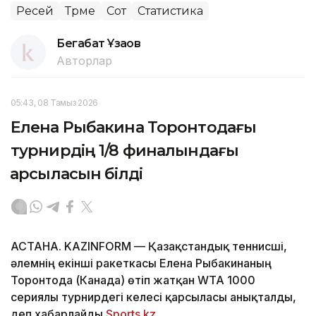
Ресей
Түрме
Сот
Статистика
Бегабат Ұзақов
Авторлар
05:43, 08 Тамыз 2026
Елена Рыбакина Торонтодағы
турнирдің 1/8 финалындағы
қарсыласын білді
АСТАНА. KAZINFORM — Қазақстандық теннисші,
әлемнің екінші ракеткасы Елена Рыбакинаның
Торонтода (Канада) өтіп жатқан WTA 1000
сериялы турнирдегі келесі қарсыласы анықталды,
деп хабарлайды
Sports.kz
.