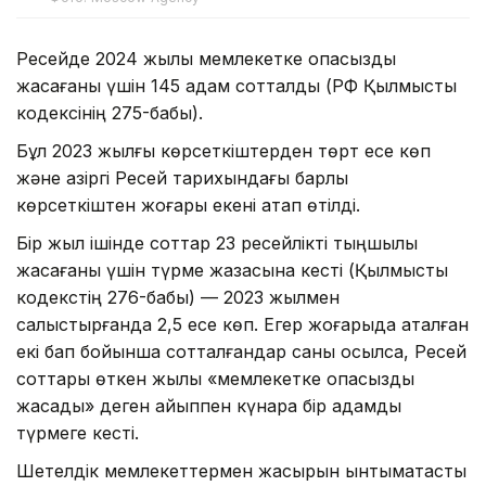
Ресейде 2024 жылы мемлекетке опасыздық
жасағаны үшін 145 адам сотталды (РФ Қылмыстық
кодексінің 275-бабы).
Бұл 2023 жылғы көрсеткіштерден төрт есе көп
және қазіргі Ресей тарихындағы барлық
көрсеткіштен жоғары екені атап өтілді.
Бір жыл ішінде соттар 23 ресейлікті тыңшылық
жасағаны үшін түрме жазасына кесті (Қылмыстық
кодекстің 276-бабы) — 2023 жылмен
салыстырғанда 2,5 есе көп. Егер жоғарыда аталған
екі бап бойынша сотталғандар саны қосылса, Ресей
соттары өткен жылы «мемлекетке опасыздық
жасады» деген айыппен күнара бір адамды
түрмеге кесті.
Шетелдік мемлекеттермен жасырын ынтымақтастық