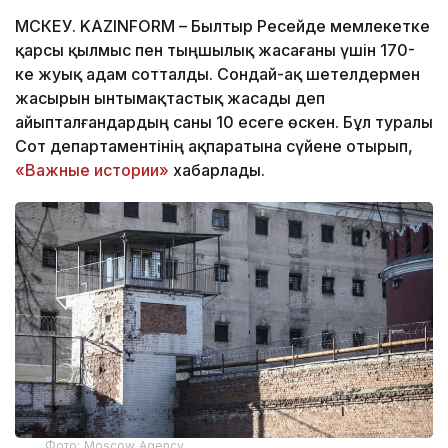
МӘСКЕУ. KAZINFORM – Былтыр Ресейде мемлекетке
қарсы қылмыс пен тыңшылық жасағаны үшін 170-
ке жуық адам сотталды. Сондай-ақ шетелдермен
жасырын ынтымақтастық жасады деп
айыпталғандардың саны 10 есеге өскен. Бұл туралы
Сот департаментінің ақпаратына сүйене отырып,
«Важные истории»
хабарлады.
Фото: Moscow Agency