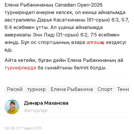
Елена Рыбакинаның Canadian Open-2026
турниріндегі өнеріне келсек, ол екінші айналымда
австралиялық Дарья Касаткинаны (61-орын) 6:3, 5:7,
6:4 есебімен ұтты. Ал үшінші айналымда
америкалық Энн Лиді (31-орын) 6:2, 7:5 есебімен
жеңді. Бұл қос спортшының өзара
алғашқы
кездесуі
еді.
Айта кетейік, бұған дейін Елена Рыбакинаның қай
турнирлерде
бақ сынайтыны белгілі болды.
Ресей
турнир
Елена Рыбакина
Спорт
Тенни
Динара Маханова
Авторлар
08:38, 07 Тамыз 2026