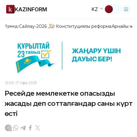
KAZINFORM
KZ
Сайлау-2026
Конституциялық реформа
Арнайы жо
Тренд:
12:00, 17 Сәуір 2025
Ресейде мемлекетке опасыздық
жасады деп сотталғандар саны күрт
өсті