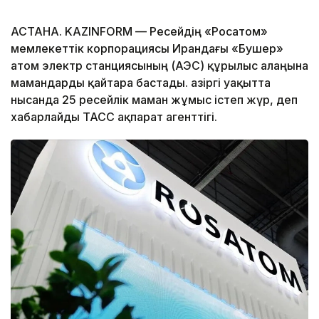
АСТАНА. KAZINFORM — Ресейдің «Росатом»
мемлекеттік корпорациясы Ирандағы «Бушер»
атом электр станциясының (АЭС) құрылыс алаңына
мамандарды қайтара бастады. Қазіргі уақытта
нысанда 25 ресейлік маман жұмыс істеп жүр, деп
хабарлайды ТАСС ақпарат агенттігі.