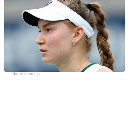
Фото: Sports.kz
1/8 финалда Рыбакина ресейлік Людмила
Самсоновамен (55-орын) кездеседі. Самсонова
үшінші айналымда австралиялық Майя Джойнтты
(75-орын) 7:5, 6:7, 6:2 есебімен жеңді.
Елена Рыбакинаның Canadian Open-2026