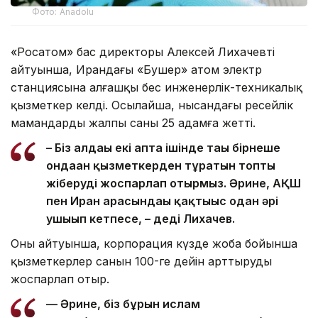
Фото: Anadolu
«Росатом» бас директоры Алексей Лихачевтің
айтуынша, Ирандағы «Бушер» атом электр
станциясына алғашқы бес инженерлік-техникалық
қызметкер келді. Осылайша, нысандағы ресейлік
мамандардың жалпы саны 25 адамға жетті.
– Біз алдағы екі апта ішінде тағы бірнеше
ондаған қызметкерден тұратын топты
жіберуді жоспарлап отырмыз. Әрине, АҚШ
пен Иран арасындағы қақтығыс одан әрі
ушығып кетпесе, – деді Лихачев.
Оның айтуынша, корпорация күзде жоба бойынша
қызметкерлер санын 100-ге дейін арттыруды
жоспарлап отыр.
— Әрине, біз бұрын ислам