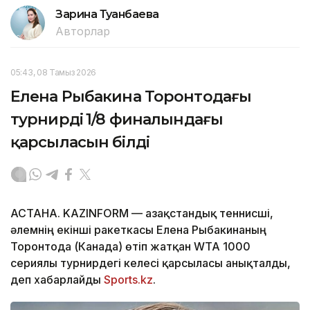
Зарина Туғанбаева
Авторлар
05:43, 08 Тамыз 2026
Елена Рыбакина Торонтодағы
турнирдің 1/8 финалындағы
қарсыласын білді
АСТАНА. KAZINFORM — Қазақстандық теннисші,
әлемнің екінші ракеткасы Елена Рыбакинаның
Торонтода (Канада) өтіп жатқан WTA 1000
сериялы турнирдегі келесі қарсыласы анықталды,
деп хабарлайды
Sports.kz
.