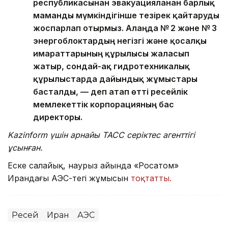
республикасынан эвакуацияланған барлық
маманды мүмкіндігінше тезірек қайтаруды
жоспарлап отырмыз. Алаңда № 2 және № 3
энергоблоктардың негізгі және қосалқы
ғимараттарының құрылысы жалғасып
жатыр, сондай-ақ гидротехникалық
құрылыстарда дайындық жұмыстары
басталды, — деп атап өтті ресейлік
мемлекеттік корпорацияның бас
директоры.
Kazinform үшін арнайы ТАСС серіктес агенттігі
ұсынған.
Еске салайық, наурыз айында «Росатом»
Ирандағы АЭС-тегі жұмысын
тоқтатты.
Ресей
Иран
АЭС