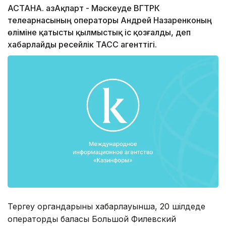
АСТАНА. ҚазАқпарт - Мәскеуде ВГТРК
телеарнасының операторы Андрей Назаренконың
өліміне қатысты қылмыстық іс қозғалды, деп
хабарлайды ресейлік ТАСС агенттігі.
Тергеу органдарының хабарлауынша, 20 шілдеде
оператордың баласы Большой Филевский