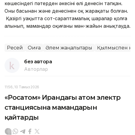
көшесіндегі пәтерден әкесінің өлі денесін тапқан.
Оның басынан және денесінен оқ жарақаты болған.
Қазіргі уақытта сот-сараптамалық шаралар қолға
алынып, мамандар оқиғаның мән-жайын анықтауда.
Ресей
Оқиға
Әлем жаңалықтары
Қылмыспен кү
без автора
Авторлар
11:56, 10 Тамыз 2026
«Росатом» Ирандағы атом электр
станциясына мамандарын
қайтарды