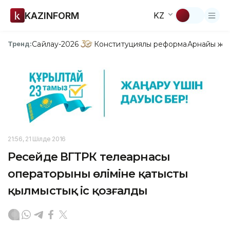
KAZINFORM
KZ
Сайлау-2026
Конституциялық реформа
Арнайы жо
Тренд:
21:56, 21 Шілде 2016
Ресейде ВГТРК телеарнасы
операторының өліміне қатысты
қылмыстық іс қозғалды