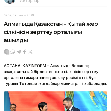
Авторлар
02:52, 09 Тамыз 2026
Алматыда Қазақстан - Қытай жер
сілкінісін зерттеу орталығы
ашылды
АСТАНА. KAZINFORM – Алматыда болашақ
Қазақстан-Қытай бірлескен жер сілкінісін зерттеу
орталығы ғимаратының ашылу рәсімі өтті. Бұл
туралы Төтенше жағдайлар министрлігі хабарлады.