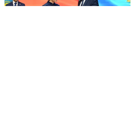
Фото: ТЖМ
Іс-шараға Төтенше жағдайлар министрі, генерал-
лейтенант Шыңғыс Әрінов, Алматы қаласының
әкімі Дархан Сатыбалды, Қытай Халық
Республикасының Алматыдағы Бас консулы Су
Фанцю, ҚХР Жер сілкіністері жөніндегі әкімшілігінің
Геофизика институтының өкілдері, мемлекеттік
органдардың, ғылыми қоғамдастықтың өкілдері
және шақырылған қонақтар қатысты.