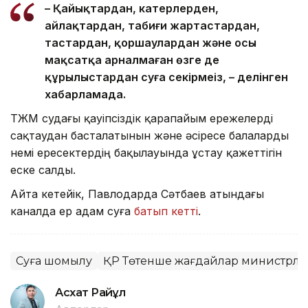
– Қайықтардан, катерлерден,
айлақтардан, табиғи жартастардан,
тастардан, қоршаулардан және осы
мақсатқа арналмаған өзге де
құрылыстардан суға секірмеңіз, – делінген
хабарламада.
ТЖМ судағы қауіпсіздік қарапайым ережелерді
сақтаудан басталатынын және әсіресе балаларды
үнемі ересектердің бақылауында ұстау қажеттігін
еске салды.
Айта кетейік, Павлодарда Сәтбаев атындағы
каналда ер адам суға
батып кетті
.
Суға шомылу
ҚР Төтенше жағдайлар министрліг
Асхат Райқұл