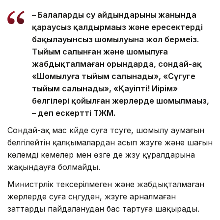
– Балаларды су айдындарының жанында
қараусыз қалдырмаңыз және ересектердің
бақылауынсыз шомылуына жол бермеңіз.
Тыйым салынған және шомылуға
жабдықталмаған орындарда, сондай-ақ
«Шомылуға тыйым салынады», «Сүңгуге
тыйым салынады», «Қауіпті! Иірім»
белгілері қойылған жерлерде шомылмаңыз,
– деп ескертті ТЖМ.
Сондай-ақ мас күйде суға түсуге, шомылу аумағын
белгілейтін қалқымалардан асып жүзуге және шағын
көлемді кемелер мен өзге де жүзу құралдарына
жақындауға болмайды.
Министрлік тексерілмеген және жабдықталмаған
жерлерде суға сүңгуден, жүзуге арналмаған
заттарды пайдаланудан бас тартуға шақырады.