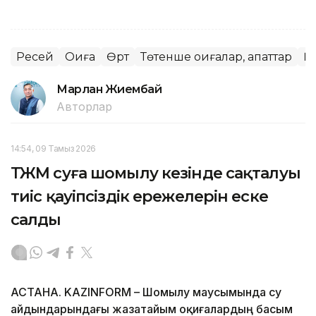
Ресей
Оқиға
Өрт
Төтенше оқиғалар, апаттар
Қ
Марлан Жиембай
Авторлар
14:54, 09 Тамыз 2026
ТЖМ суға шомылу кезінде сақталуы
тиіс қауіпсіздік ережелерін еске
салды
АСТАНА. KAZINFORM – Шомылу маусымында су
айдындарындағы жазатайым оқиғалардың басым