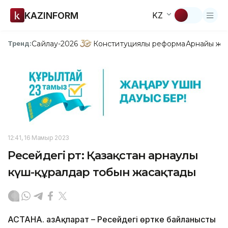
KAZINFORM
KZ
Сайлау-2026
Конституциялық реформа
Арнайы жо
Тренд:
12:41, 16 Мамыр 2023
Ресейдегі өрт: Қазақстан арнаулы
күш-құралдар тобын жасақтады
АСТАНА. ҚазАқпарат – Ресейдегі өртке байланысты