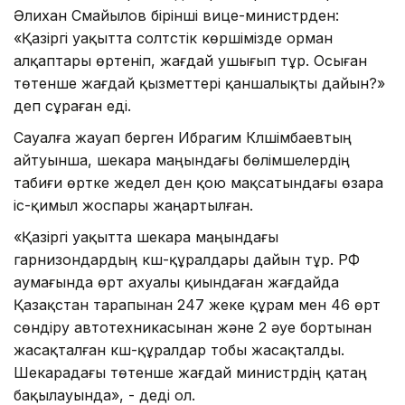
Әлихан Смайылов бірінші вице-министрден:
«Қазіргі уақытта солтүстік көршімізде орман
алқаптары өртеніп, жағдай ушығып тұр. Осыған
төтенше жағдай қызметтері қаншалықты дайын?»
деп сұраған еді.
Сауалға жауап берген Ибрагим Күлшімбаевтың
айтуынша, шекара маңындағы бөлімшелердің
табиғи өртке жедел ден қою мақсатындағы өзара
іс-қимыл жоспары жаңартылған.
«Қазіргі уақытта шекара маңындағы
гарнизондардың күш-құралдары дайын тұр. РФ
аумағында өрт ахуалы қиындаған жағдайда
Қазақстан тарапынан 247 жеке құрам мен 46 өрт
сөндіру автотехникасынан және 2 әуе бортынан
жасақталған күш-құралдар тобы жасақталды.
Шекарадағы төтенше жағдай министрдің қатаң
бақылауында», - деді ол.