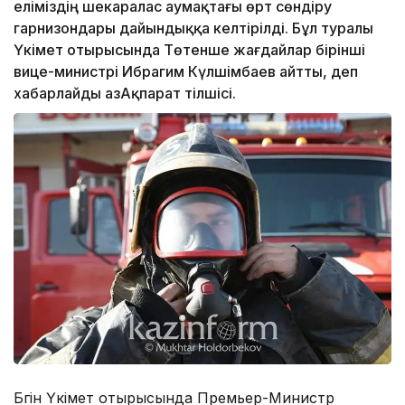
еліміздің шекаралас аумақтағы өрт сөндіру
гарнизондары дайындыққа келтірілді. Бұл туралы
Үкімет отырысында Төтенше жағдайлар бірінші
вице-министрі Ибрагим Күлшімбаев айтты, деп
хабарлайды ҚазАқпарат тілшісі.
Бүгін Үкімет отырысында Премьер-Министр