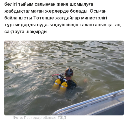
бөлігі тыйым салынған және шомылуға
жабдықталмаған жерлерде болады. Осыған
байланысты Төтенше жағдайлар министрлігі
тұрғындарды судағы қауіпсіздік талаптарын қатаң
сақтауға шақырды.
Фото: Павлодар облысы ТЖД