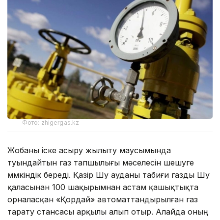
Фото: zhigergas.kz
Жобаны іске асыру жылыту маусымында
туындайтын газ тапшылығы мәселесін шешуге
мүмкіндік береді. Қазір Шу ауданы табиғи газды Шу
қаласынан 100 шақырымнан астам қашықтықта
орналасқан «Қордай» автоматтандырылған газ
тарату стансасы арқылы алып отыр. Алайда оның