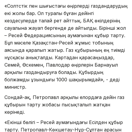
«Солтүстік пен шығыстағы өңірлерді газдандарудың
екі жолы бар. Ол туралы бұған дейінгі
кездесулерде талай рет айттық. БАҚ өкілдерінің
сауалына жауап бергенде де айтылды. Бірінші жол
– Ресей Федерациясының аумағынан құбыр тарту.
Бұл мәселе Қазақстан-Ресей жұмыс тобының
аясында қаралып жатыр. Газ құбырының ең тиімді
нұсқасы анықталды. Картадан қарасаңыздар,
Семей, Өскемен, Павлодар өңірлерін Барнауыл
арқылы газдандыруға болады. Құбырдың
болжамды ұзындығы 1000 шақырымдай», - деді
министр.
Сондай-ақ, Петропавл арқылы елордаға дейін газ
құбырын тарту жобасы пысықталып жатқан
көрінеді.
«Екінші бөлігі – Ресей аумағындағы Есілден құбыр
тарту. Петропавл-Көкшетау-Нұр-Сұлтан арасын