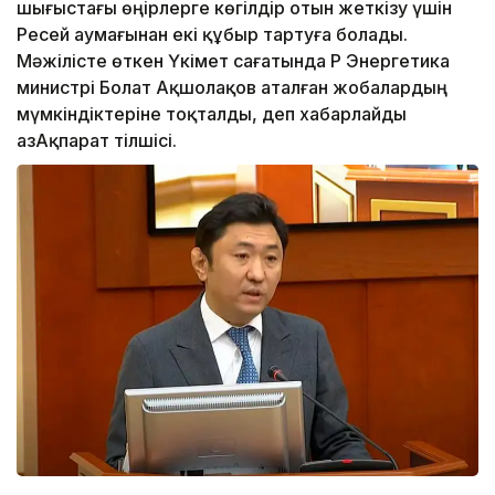
шығыстағы өңірлерге көгілдір отын жеткізу үшін
Ресей аумағынан екі құбыр тартуға болады.
Мәжілісте өткен Үкімет сағатында ҚР Энергетика
министрі Болат Ақшолақов аталған жобалардың
мүмкіндіктеріне тоқталды, деп хабарлайды
ҚазАқпарат тілшісі.