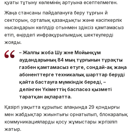
қуаты тұтыну көлемінің артуына есептелмеген.
Жаңа стансаны пайдалануға беру тұрғын үй
секторын, орталық қазандықты және кәсіпкерлік
нысандарын көгілдір отынмен үздіксіз қамтамасыз
етіп, өңірдегі инфрақұрылымдық шектеулерді
жояды.
– Жалпы жоба Шу және Мойынқұм
аудандарының 84 мың тұрғынын тұрақты
газбен қамтамасыз етуге, сондай-ақ жаңа
абоненттерге техникалық шарттар беруді
қайта бастауға мүмкіндік береді, –
делінген Үкіметтің баспасөз қызметі
таратқан ақпаратта.
Қазіргі уақытта құрылыс алаңында 29 қондырғы
мен жабдықтар жиынтығы орнатылып, блокаралық
коммуникацияларды қосу жұмыстары жүргізіліп
жатыр.