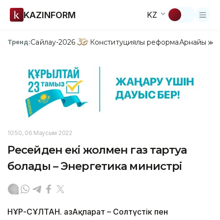
KAZINFORM
KZ
Сайлау-2026
Конституциялық реформа
Арнайы жо
Тренд:
10:50, 06 Маусым 2022
Ресейден екі жолмен газ тартуға
болады – Энергетика министрі
НҰР-СҰЛТАН. ҚазАқпарат – Солтүстік пен