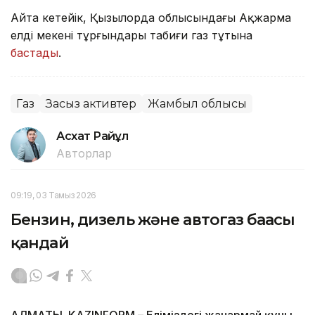
Айта кетейік, Қызылорда облысындағы Ақжарма
елді мекені тұрғындары табиғи газ тұтына
бастады
.
Газ
Заңсыз активтер
Жамбыл облысы
Асхат Райқұл
Авторлар
09:19, 03 Тамыз 2026
Бензин, дизель және автогаз бағасы
қандай