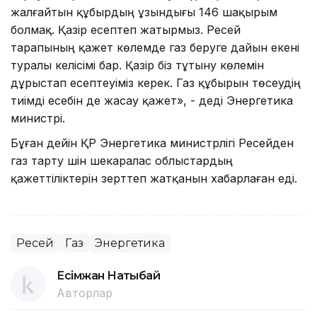
жалғайтын құбырдың ұзындығы 146 шақырым
болмақ. Қазір есептеп жатырмыз. Ресей
тарапының қажет көлемде газ беруге дайын екені
туралы келісімі бар. Қазір біз тұтыну көлемін
дұрыстап есептеуіміз керек. Газ құбырын төсеудің
тиімді есебін де жасау қажет», - деді Энергетика
министрі.
Бұған дейін ҚР Энергетика министрлігі Ресейден
газ тарту үшін шекаралас облыстардың
қажеттіліктерін зерттеп жатқанын хабарлаған еді.
Ресей
Газ
Энергетика
Есімжан Нақтыбай
Авторлар