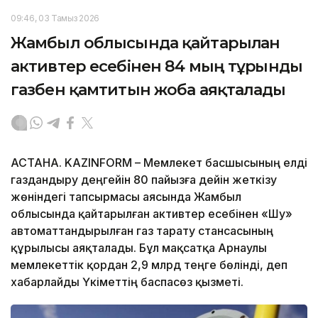
09:46, 03 Тамыз 2026
Жамбыл облысында қайтарылған
активтер есебінен 84 мың тұрғынды
газбен қамтитын жоба аяқталады
АСТАНА. KAZINFORM – Мемлекет басшысының елді
газдандыру деңгейін 80 пайызға дейін жеткізу
жөніндегі тапсырмасы аясында Жамбыл
облысында қайтарылған активтер есебінен «Шу»
автоматтандырылған газ тарату стансасының
құрылысы аяқталады. Бұл мақсатқа Арнаулы
мемлекеттік қордан 2,9 млрд теңге бөлінді, деп
хабарлайды Үкіметтің баспасөз қызметі.