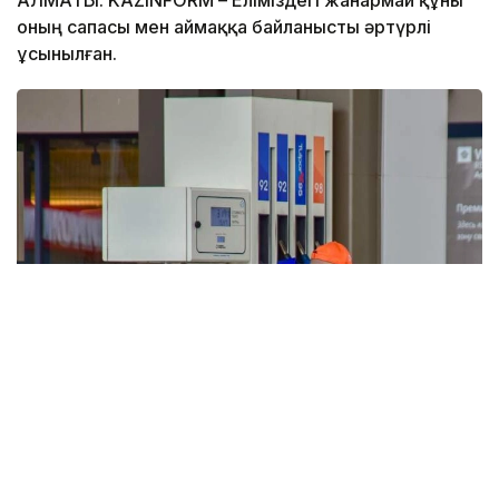
АЛМАТЫ. KAZINFORM – Еліміздегі жанармай құны
оның сапасы мен аймаққа байланысты әртүрлі
ұсынылған.
Фото: Ағыбай Аяпбергенов/ Kazinform
3 тамыздағы жағдай бойынша бағалар:
АИ-92