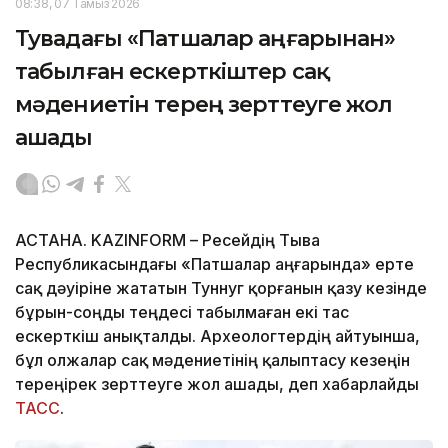
08:38, 07 Тамыз 2026
Тувадағы «Патшалар аңғарынан»
табылған ескерткіштер сақ
мәдениетін терең зерттеуге жол
ашады
АСТАНА. KAZINFORM – Ресейдің Тыва
Республикасындағы «Патшалар аңғарында» ерте
сақ дәуіріне жататын Туннуг қорғанын қазу кезінде
бұрын-соңды теңдесі табылмаған екі тас
ескерткіш анықталды. Археологтердің айтуынша,
бұл олжалар сақ мәдениетінің қалыптасу кезеңін
тереңірек зерттеуге жол ашады, деп хабарлайды
ТАСС
.