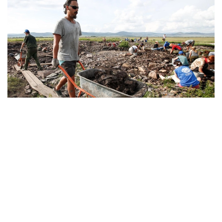
Фото: © Артем Геодакян/ ТАСС
Экспедиция жетекшісі, Ресей ғылым академиясы
Материалдық мәдениет тарихы институтының
ғылыми қызметкері Тимур Садықовтың айтуынша,
биыл табылған екі стеланың әзірге нақты баламасы
жоқ.
«Биыл біз бұрын-соңды нақты ұқсасы