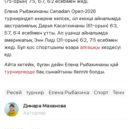
(75-орын) 7:5, 6:7, 6:2 есебімен жеңді.
Елена Рыбакинаның Canadian Open-2026
турниріндегі өнеріне келсек, ол екінші айналымда
австралиялық Дарья Касаткинаны (61-орын) 6:3,
5:7, 6:4 есебімен ұтты. Ал үшінші айналымда
америкалық Энн Лиді (31-орын) 6:2, 7:5 есебімен
жеңді. Бұл қос спортшының өзара
алғашқы
кездесуі
еді.
Айта кетейік, бұған дейін Елена Рыбакинаның қай
турнирлерде
бақ сынайтыны белгілі болды.
Ресей
турнир
Елена Рыбакина
Спорт
Тенни
Динара Маханова
Авторлар