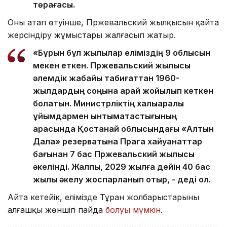
төрағасы.
Оның атап өтуінше, Пржевальский жылқысын қайта
жерсіндіру жұмыстары жалғасып жатыр.
«Бұрын бұл жылқылар еліміздің 9 облысын
мекен еткен. Пржевальский жылқысы
әлемдік жабайы табиғаттан 1960-
жылдардың соңына қарай жойылып кеткен
болатын. Министрліктің халықаралық
ұйымдармен ынтымақтастығының
арқасында Қостанай облысындағы «Алтын
Дала» резерватына Прага хайуанаттар
бағынан 7 бас Пржевальский жылқысы
әкелінді. Жалпы, 2029 жылға дейін 40 бас
жылқы әкелу жоспарланып отыр, - деді ол.
Айта кетейік, елімізде Тұран жолбарыстарының
алғашқы жөншігі пайда
болуы мүмкін
.