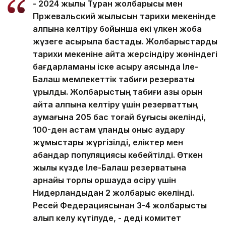
- 2024 жылы Тұран жолбарысы мен
Пржевальский жылқысын тарихи мекенінде
қалпына келтіру бойынша екі үлкен жоба
жүзеге асырыла бастады. Жолбарыстарды
тарихи мекеніне қайта жерсіндіру жөніндегі
бағдарламаны іске асыру аясында Іле-
Балқаш мемлекеттік табиғи резерваты
құрылды. Жолбарыстың табиғи азық қорын
қайта қалпына келтіру үшін резерваттың
аумағына 205 бас тоғай бұғысы әкелінді,
100-ден астам құланды қоныс аудару
жұмыстары жүргізілді, еліктер мен
қабандар популяциясы көбейтілді. Өткен
жылы күзде Іле-Балқаш резерватына
арнайы торлы қоршауда өсіру үшін
Нидерландыдан 2 жолбарыс әкелінді.
Ресей Федерациясынан 3-4 жолбарысты
алып келу күтілуде, - деді комитет