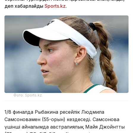
деп хабарлайды
Sports.kz
.
Фото: Sports.kz
1/8 финалда Рыбакина ресейлік Людмила
Самсоновамен (55-орын) кездеседі. Самсонова
үшінші айналымда австралиялық Майя Джойнтты