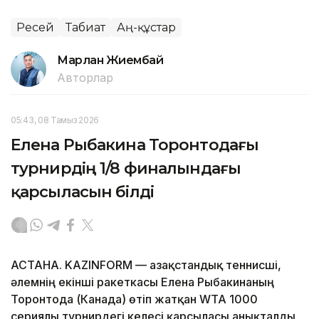
Ресей
Табиғат
Аң-құстар
Марлан Жиембай
Авторлар
05:43, 08 Тамыз 2026
Елена Рыбакина Торонтодағы
турнирдің 1/8 финалындағы
қарсыласын білді
АСТАНА. KAZINFORM — Қазақстандық теннисші,
әлемнің екінші ракеткасы Елена Рыбакинаның
Торонтода (Канада) өтіп жатқан WTA 1000
сериялы турнирдегі келесі қарсыласы анықталды,