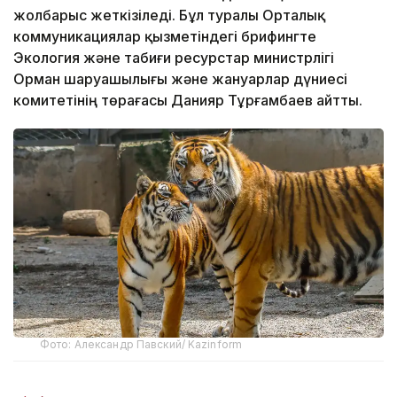
жолбарыс жеткізіледі. Бұл туралы Орталық
коммуникациялар қызметіндегі брифингте
Экология және табиғи ресурстар министрлігі
Орман шаруашылығы және жануарлар дүниесі
комитетінің төрағасы Данияр Тұрғамбаев айтты.
Фото: Александр Павский/ Kazinform