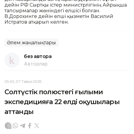
дейін РФ Сыртқы істер министрлігінің Айрықша
тапсырмалар жөніндегі елшісі болған.
В.Дорохинге дейін елші қызметін Василий
Истратов атқарып келген.
Әлем жаңалықтары
без автора
Авторлар
05:40, 07 Тамыз 2026
Солтүстік полюстегі ғылыми
экспедицияға 22 елдің оқушылары
аттанды