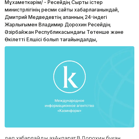
Мұхаметкәрім/ - Ресейдің Сыртқы істер
министрлігінің ресми сайты хабарлағанындай,
Дмитрий Медведевтің ақпанның 24-індегі
Жарлығымен Владимир Дорохин Ресейдің
Әзірбайжан Республикасындағы Төтенше және
Өкілетті Елшісі болып тағайындалды,
деп хабарлайды ҚазАқпарат.В.Дорохин бұған