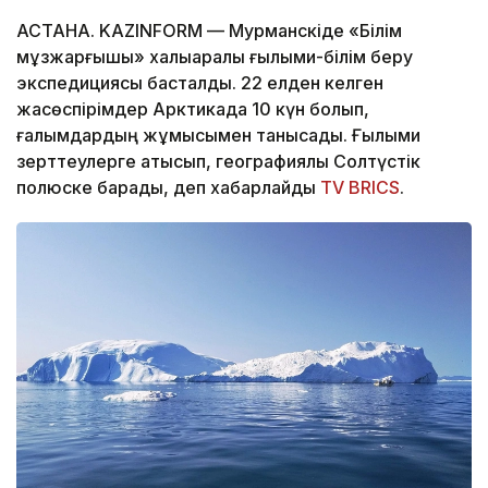
АСТАНА. KAZINFORM — Мурманскіде «Білім
мұзжарғышы» халықаралық ғылыми-білім беру
экспедициясы басталды. 22 елден келген
жасөспірімдер Арктикада 10 күн болып,
ғалымдардың жұмысымен танысады. Ғылыми
зерттеулерге қатысып, географиялық Солтүстік
полюске барады, деп хабарлайды
TV BRICS
.