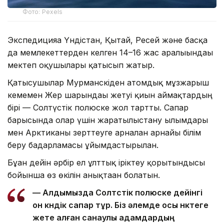
Фото: Pexels
Экспедицияға Үндістан, Қытай, Ресей және басқа
да мемлекеттерден келген 14–16 жас аралығындағы
мектеп оқушылары қатысып жатыр.
Қатысушылар Мурманскіден атомдық мұзжарғыш
кемемен Жер шарындағы жетуі қиын аймақтардың
бірі — Солтүстік полюске жол тартты. Сапар
барысында олар үшін жаратылыстану ғылымдары
мен Арктиканы зерттеуге арналған арнайы білім
беру бағдарламасы ұйымдастырылған.
Бұған дейін әрбір ел ұлттық іріктеу қорытындысы
бойынша өз өкілін анықтаған болатын.
— Алдымызда Солтүстік полюске дейінгі
он күндік сапар тұр. Біз әлемде осы нүктеге
жете алған санаулы адамдардың