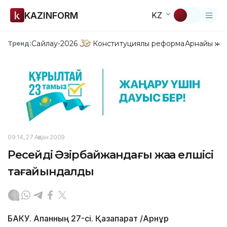
KAZINFORM
KZ
Сайлау-2026
Конституциялық реформа
Арнайы жо
Тренд:
09:14, 27 Ақпан 2009
Ресейдің Әзірбайжандағы жаңа елшісі
тағайындалды
БАКУ. Ақпанның 27-сі. Қазақпарат /Арнұр