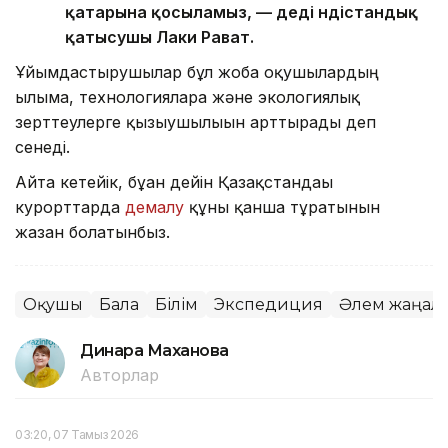
қатарына қосыламыз, — деді үндістандық
қатысушы Лаки Рават.
Ұйымдастырушылар бұл жоба оқушылардың
ғылымға, технологияларға және экологиялық
зерттеулерге қызығушылығын арттырады деп
сенеді.
Айта кетейік, бұған дейін Қазақстандағы
курорттарда
демалу
құны қанша тұратынын
жазған болатынбыз.
Оқушы
Бала
Білім
Экспедиция
Әлем жаңал
Динара Маханова
Авторлар
03:20, 07 Тамыз 2026