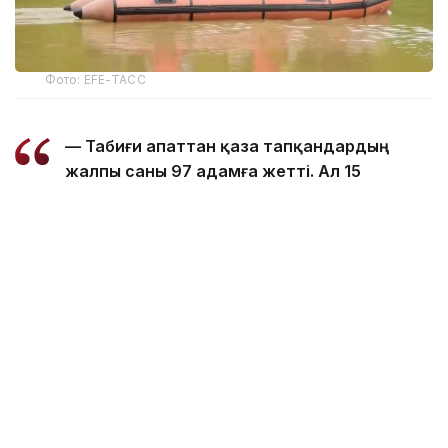
Фото: EFE-ТАСС
— Табиғи апаттан қаза тапқандардың
жалпы саны 97 адамға жетті. Ал 15
ауданда зардап шеккендер саны 168
мыңнан асты, — делінген басқарма
мәліметінде.
5 тамызда 14 ауданда шамамен 160 мың адам
су тасқынынан зардап шеккені хабарланған
болатын. Қазір штаттың 6 ауданында уақытша
орналастыру және гуманитарлық көмек көрсетуге
арналған 133 лагерь жұмыс істеп тұр. Онда
эвакуацияланған 45 мыңға жуық тұрғын паналап,
қажетті көмек алып жатыр.