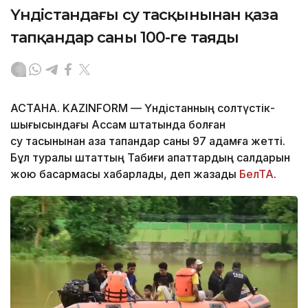
Үндістандағы су тасқынынан қаза
тапқандар саны 100-ге таяды
АСТАНА. KAZINFORM — Үндістанның солтүстік-
шығысындағы Ассам штатында болған
су тасқынынан қаза тапқандар саны 97 адамға жетті.
Бұл туралы штаттың Табиғи апаттардың салдарын
жою басқармасы хабарлады, деп жазады
БелТА
.