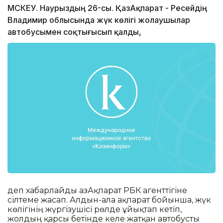
МӘСКЕУ. Наурыздың 26-сы. ҚазАқпарат - Ресейдің
Владимир облысында жүк көлігі жолаушылар
автобусымен соқтығысып қалды,
деп хабарлайды ҚазАқпарат РБК агенттігіне
сілтеме жасап. Алдын-ала ақпарат бойынша, жүк
көлігінің жүргізушісі рөлде ұйықтап кетіп,
жолдың қарсы бетінде келе жатқан автобусты