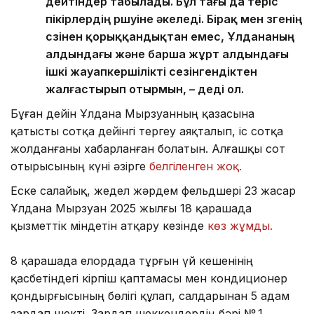
дейтіндер табылады. Бұл тағы да теріс
пікірлердің өршуіне әкеледі. Бірақ мен өзгенің
сөзінен қорыққандықтан емес, Ұлдананың
алдындағы және барша жұрт алдындағы
ішкі жауапкершілікті сезінгендіктен
жалғастырып отырмын, – деді ол.
Бұған дейін Ұлдана Мырзуанның қазасына
қатысты сотқа дейінгі тергеу аяқталып, іс сотқа
жолданғаны хабарланған болатын. Алғашқы сот
отырысының күні әзірге
белгіленген жоқ.
Еске салайық, жедел жәрдем фельдшері 23 жасар
Ұлдана Мырзуан 2025 жылғы 18 қарашада
қызметтік міндетін атқару кезінде
көз жұмды.
8 қарашада елордада тұрғын үй кешенінің
қасбетіндегі кірпіш қаптамасы мен кондиционер
қондырғысының бөлігі құлап, салдарынан 5 адам
зардап шекті. Зардап шеккендердің бәрі № 1