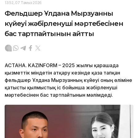
13:52, 07 Тамыз 2026
Фельдшер Ұлдана Мырзуанның
күйеуі жәбірленуші мәртебесінен
бас тартпайтынын айтты
АСТАНА. KAZINFORM – 2025 жылғы қарашада
қызметтік міндетін атқару кезінде қаза тапқан
фельдшер Ұлдана Мырзуанның күйеуі оның өліміне
қатысты қылмыстық іс бойынша жәбірленуші
мәртебесінен бас тартпайтынын мәлімдеді.