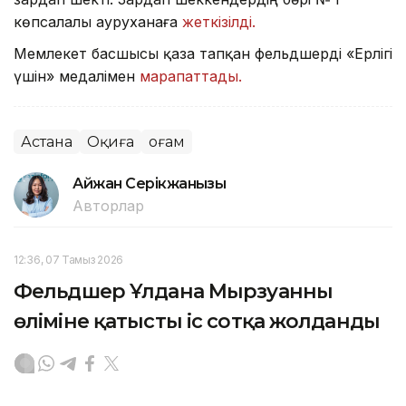
көпсалалы ауруханаға
жеткізілді.
Мемлекет басшысы қаза тапқан фельдшерді «Ерлігі
үшін» медалімен
марапаттады.
Астана
Оқиға
Қоғам
Айжан Серікжанқызы
Авторлар
12:36, 07 Тамыз 2026
Фельдшер Ұлдана Мырзуанның
өліміне қатысты іс сотқа жолданды