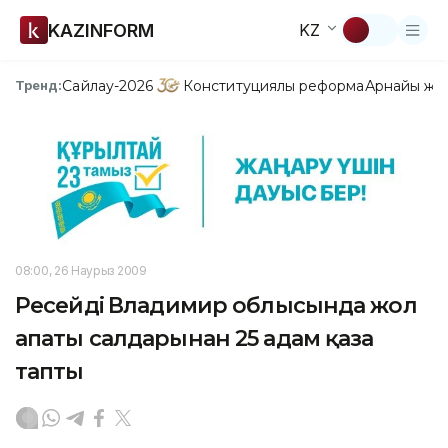
KAZINFORM
KZ
Сайлау-2026
Конституциялық реформа
Арнайы жо
Тренд:
08:00, 26 Наурыз 2009
Ресейдің Владимир облысында жол
апаты салдарынан 25 адам қаза
тапты