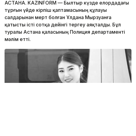
АСТАНА. KAZINFORM — Былтыр күзде елордадағы
тұрғын үйде кірпіш қаптамасының құлауы
салдарынан мерт болған Ұлдана Мырзуанға
қатысты істі сотқа дейінгі тергеу аяқталды. Бұл
туралы Астана қаласының Полиция департаменті
мәлім етті.
Фото: rustemova_aliya / instagram