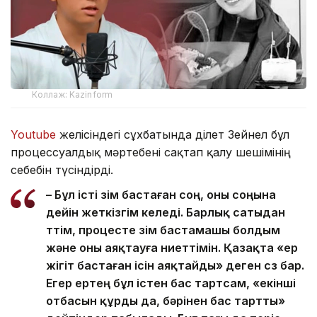
Коллаж: Kazinform
Youtube
желісіндегі сұхбатында Әділет Зейнел бұл
процессуалдық мәртебені сақтап қалу шешімінің
себебін түсіндірді.
– Бұл істі өзім бастаған соң, оны соңына
дейін жеткізгім келеді. Барлық сатыдан
өттім, процесте өзім бастамашы болдым
және оны аяқтауға ниеттімін. Қазақта «ер
жігіт бастаған ісін аяқтайды» деген сөз бар.
Егер ертең бұл істен бас тартсам, «екінші
отбасын құрды да, бәрінен бас тартты»