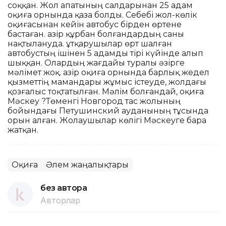
соққан. Жол апатының салдарынан 25 адам
оқиға орнында қаза болды. Себебі жол-көлік
оқиғасынан кейін автобус бірден өртене
бастаған. Қазір құрбан болғандардың саны
нақтылануда. Құтқарушылар өрт шалған
автобустың ішінен 5 адамды тірі күйінде алып
шыққан. Олардың жағдайы туралы әзірге
мәлімет жоқ. Қазір оқиға орнында барлық жедел
қызметтің мамандары жұмыс істеуде, жолдағы
қозғалыс тоқтатылған. Мәлім болғандай, оқиға
Мәскеу ?Төменгі Новгород тас жолының
бойындағы Петушинский ауданының тұсында
орын алған. Жолаушылар көлігі Мәскеуге бара
жатқан.
Оқиға
Әлем жаңалықтары
без автора
Авторлар