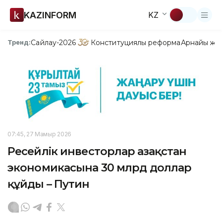
KAZINFORM
KZ
Сайлау-2026
Конституциялық реформа
Арнайы жо
Тренд:
07:45, 27 Мамыр 2026
Ресейлік инвесторлар Қазақстан
экономикасына 30 млрд доллар
құйды – Путин