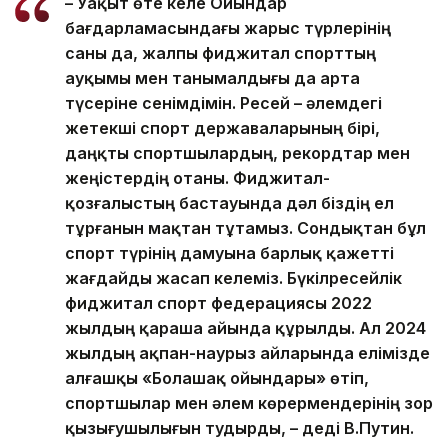
– Уақыт өте келе Ойындар
бағдарламасындағы жарыс түрлерінің
саны да, жалпы фиджитал спорттың
ауқымы мен танымалдығы да арта
түсеріне сенімдімін. Ресей – әлемдегі
жетекші спорт державаларының бірі,
даңқты спортшылардың, рекордтар мен
жеңістердің отаны. Фиджитал-
қозғалыстың бастауында дәл біздің ел
тұрғанын мақтан тұтамыз. Сондықтан бұл
спорт түрінің дамуына барлық қажетті
жағдайды жасап келеміз. Бүкілресейлік
фиджитал спорт федерациясы 2022
жылдың қараша айында құрылды. Ал 2024
жылдың ақпан-наурыз айларында елімізде
алғашқы «Болашақ ойындары» өтіп,
спортшылар мен әлем көрермендерінің зор
қызығушылығын тудырды, – деді В.Путин.