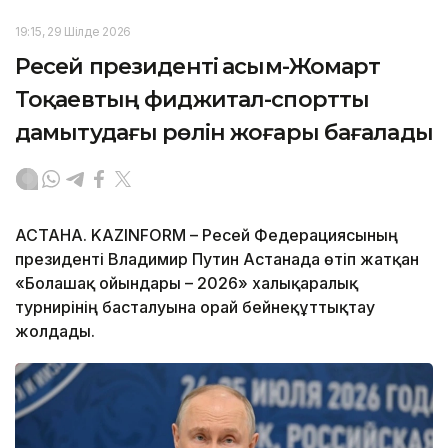
19:15, 29 Шілде 2026
Ресей президенті Қасым-Жомарт
Тоқаевтың фиджитал-спортты
дамытудағы рөлін жоғары бағалады
АСТАНА. KAZINFORM – Ресей Федерациясының
президенті Владимир Путин Астанада өтіп жатқан
«Болашақ ойындары – 2026» халықаралық
турнирінің басталуына орай бейнеқұттықтау
жолдады.