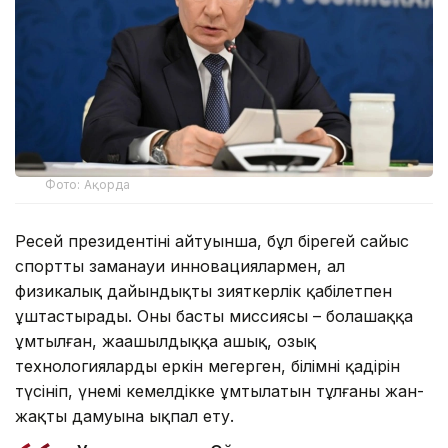
Фото: Ақорда
Ресей президентінің айтуынша, бұл бірегей сайыс
спортты заманауи инновациялармен, ал
физикалық дайындықты зияткерлік қабілетпен
ұштастырады. Оның басты миссиясы – болашаққа
ұмтылған, жаңашылдыққа ашық, озық
технологияларды еркін меңгерген, білімнің қадірін
түсініп, үнемі кемелдікке ұмтылатын тұлғаның жан-
жақты дамуына ықпал ету.