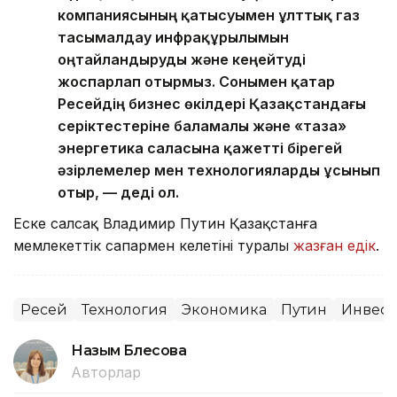
компаниясының қатысуымен ұлттық газ
тасымалдау инфрақұрылымын
оңтайландыруды және кеңейтуді
жоспарлап отырмыз. Сонымен қатар
Ресейдің бизнес өкілдері Қазақстандағы
серіктестеріне баламалы және «таза»
энергетика саласына қажетті бірегей
әзірлемелер мен технологияларды ұсынып
отыр, — деді ол.
Еске салсақ Владимир Путин Қазақстанға
мемлекеттік сапармен келетіні туралы
жазған едік
.
Ресей
Технология
Экономика
Путин
Инвест
Назым Бөлесова
Авторлар