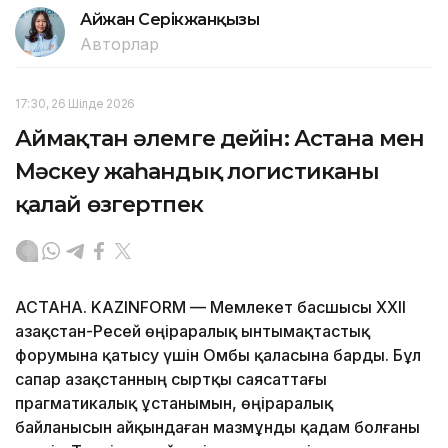
Айжан Серікжанқызы
Авторлар
17:30, 26 Шілде 2026
Аймақтан әлемге дейін: Астана мен
Мәскеу жаһандық логистиканы
қалай өзгертпек
АСТАНА. KAZINFORM — Мемлекет басшысы XXII
Қазақстан-Ресей өңіраралық ынтымақтастық
форумына қатысу үшін Омбы қаласына барды. Бұл
сапар Қазақстанның сыртқы саясаттағы
прагматикалық ұстанымын, өңіраралық
байланысын айқындаған мазмұнды қадам болғаны