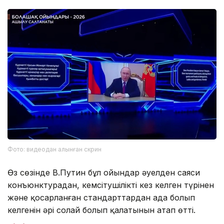
Фото: видеодан алынған скрин
Өз сөзінде В.Путин бұл ойындар әуелден саяси
конъюнктурадан, кемсітушіліктің кез келген түрінен
және қосарланған стандарттардан ада болып
келгенін әрі солай болып қалатынын атап өтті.