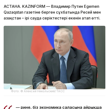
АСТАНА. KAZINFORM — Владимир Путин Egemen
Qazaqstan газетіне берген сұхбатында Ресей мен
Қазақстан – ірі сауда серіктестері екенін атап өтті.
Фото: © Алексей Никольский/ ТАСС
— Әрине, біз экономика саласына айрықша