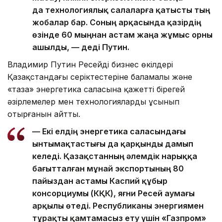
да технологиялық салаларға қатысты тың
жобалар бар. Соның арқасында қазірдің
өзінде 60 мыңнан астам жаңа жұмыс орны
ашылды, — деді Путин.
Владимир Путин Ресейдің бизнес өкілдері
Қазақстандағы серіктестеріне баламалы және
«таза» энергетика саласына қажетті бірегей
әзірлемелер мен технологияларды ұсынып
отырғанын айтты.
— Екі елдің энергетика саласындағы
ынтымақтастығы да қарқынды дамып
келеді. Қазақстанның әлемдік нарыққа
бағытталған мұнай экспортының 80
пайыздан астамы Каспий құбыр
консорциумы (КҚК), яғни Ресей аумағы
арқылы өтеді. Республиканы энергиямен
тұрақты қамтамасыз ету үшін «Газпром»