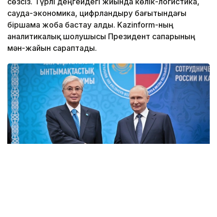
сөзсіз. Түрлі деңгейдегі жиында көлік-логистика,
сауда-экономика, цифрландыру бағытындағы
біршама жоба бастау алды. Kazinform-ның
аналитикалық шолушысы Президент сапарының
мән-жайын сараптады.
Фото: Ақорда