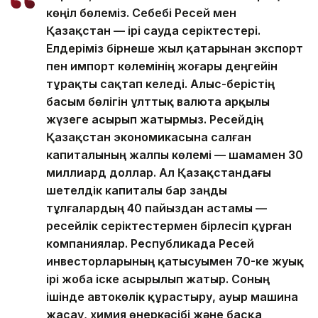
көңіл бөлеміз. Себебі Ресей мен
Қазақстан — ірі сауда серіктестері.
Елдеріміз бірнеше жыл қатарынан экспорт
пен импорт көлемінің жоғары деңгейін
тұрақты сақтап келеді. Алыс-берістің
басым бөлігін ұлттық валюта арқылы
жүзеге асырып жатырмыз. Ресейдің
Қазақстан экономикасына салған
капиталының жалпы көлемі — шамамен 30
миллиард доллар. Ал Қазақстандағы
шетелдік капиталы бар заңды
тұлғалардың 40 пайыздан астамы —
ресейлік серіктестермен бірлесіп құрған
компаниялар. Республикада Ресей
инвесторларының қатысуымен 70-ке жуық
ірі жоба іске асырылып жатыр. Соның
ішінде автокөлік құрастыру, ауыр машина
жасау, химия өнеркәсібі және басқа