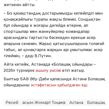
жеткенін айтты.
– Біз қазақстандық достарымыздың кеңпейілдігі мен
қонақжайлығы туралы жақсы білеміз. Сондықтан
бұл ойындар ең жоғары деңгейде өтеріне, ал
спортшылар мен жанкүйерлер командалар
арасындағы тартысты бәсекеден ерекше әсер
аларына сенемін. Жарыс қатысушыларына толағай
табыс, ал қонақтарға жарқын әрі ұмытылмас әсер
тілеймін, – деді В.Путин.
Айта кетейік, Астанада «Болашақ ойындары –
2026» турнирінің
ашылу рәсімі
өтіп жатыр.
Былтыр БАӘ Әбу-Даби қаласында Астана Болашақ
ойындарының
эстафетасын қабылдаған еді.
Ресей
Қасым-Жомарт Тоқаев
Астана
Болашақ 