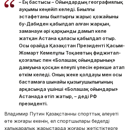
– Ең бастысы – Ойындардың географиялық
ауқымы кеңейіп келеді. Биылғы
эстафетаны былтырғы жарыс қожайыны
Әбу-Дабиден қабылдап алған жарқын,
заманауи әрі қарқынды дамып келе
жатқан Астана қаласы қабылдап отыр.
Осы орайда Қазақстан Президенті Қасым-
Жомарт Кемелұлы Тоқаевтың фиджитал-
қозғалыс пен «Болашақ ойындарының»
дамуына қосқан елеулі үлесін ерекше атап
өткім келеді. Оның жеке қолдауы мен осы
бастамаға шынайы қызығушылығының
арқасында үшінші «Болашақ ойындары»
Астанада өтіп жатыр, – деді РФ
президенті.
Владимир Путин Қазақстанның спорттық әлеуеті
өте жоғары екенін, ел спортшылары беделді
халықаралық жарыстарда жоғары жетістіктерге