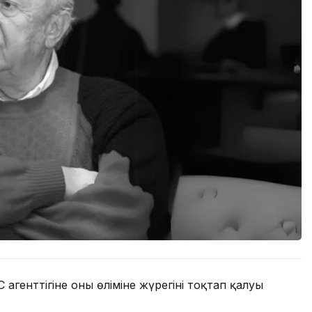
генттігіне оның өліміне жүрегінің тоқтап қалуы