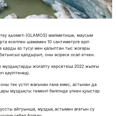
еу қызметі (GLAMOS) мәліметінше, маусым
 орта есеппен шамамен 10 сантиметрге еріп
 қардың аз түсуі мен қалыптан тыс жоғары
атынсыз қалдырып, оны әсіресе осал еткен.
 мұздықтардың жоғалту көрсеткіші 2022 жылғы
п қауіптенеді.
ың тек үстіңгі жағынан ғана емес, астынан да
ары мұздықтың төменгі бөлігінде үлкен қуыстар
усстың айтуынша, мұздық астымен ағатын су
үсуіне себеп болған.