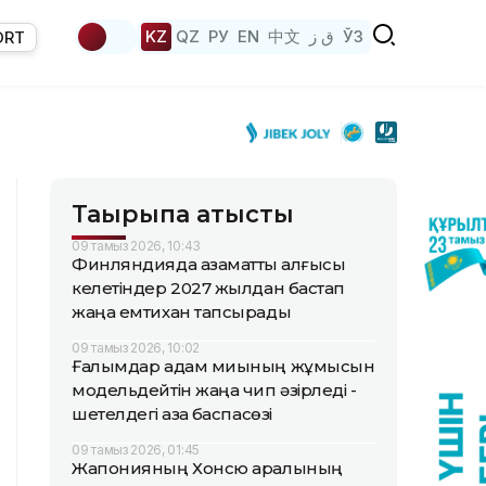
KZ
QZ
РУ
EN
中文
ق ز
ЎЗ
ORT
Тақырыпқа қатысты
09 тамыз 2026, 10:43
Финляндияда азаматтық алғысы
келетіндер 2027 жылдан бастап
жаңа емтихан тапсырады
09 тамыз 2026, 10:02
Ғалымдар адам миының жұмысын
модельдейтін жаңа чип әзірледі -
шетелдегі қазақ баспасөзі
09 тамыз 2026, 01:45
Жапонияның Хонсю аралының