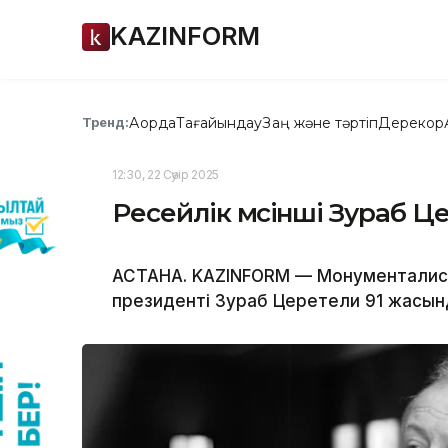
KAZINFORM
Ақорда
Тағайындау
Заң және тәртіп
Дерекқор
Тренд:
12:30, 22 Сәуір 2025
Ресейлік мүсінші Зураб 
АСТАНА. KAZINFORM — Монументалист
президенті Зураб Церетели 91 жасын