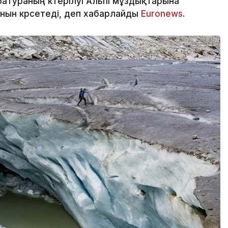
атураның көтерілуі Альпі мұздықтарына
нын көрсетеді, деп хабарлайды
Еuronews
.