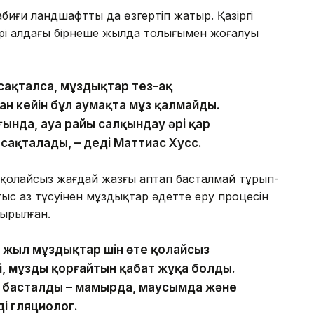
биғи ландшафтты да өзгертіп жатыр. Қазіргі
тері алдағы бірнеше жылда толығымен жоғалуы
сақталса, мұздықтар тез-ақ
дан кейін бұл аумақта мұз қалмайды.
ында, ауа райы салқындау әрі қар
а сақталады, – деді Маттиас Хусс.
қолайсыз жағдай жазғы аптап басталмай тұрып-
тыс аз түсуінен мұздықтар әдетте еру процесін
ырылған.
ы жыл мұздықтар үшін өте қолайсыз
ті, мұзды қорғайтын қабат жұқа болды.
 басталды – мамырда, маусымда және
ді гляциолог.