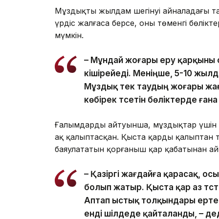
Мұздықтың жылдам шегінуі айналадағы та
үрдіс жалғаса берсе, оның төменгі бөлік
мүмкін.
– Мұндай жоғары еру қарқыны 
кішірейеді. Меніңше, 5-10 жыл
Мұздық тек таудың жоғары жағ
көбірек түсетін бөліктерде ған
Ғалымдардың айтуынша, мұздықтар үшін 
ақ қалыптасқан. Қыста қардың қалыптан 
баяулататын қорғаныш қар қабатынан ай
– Қазіргі жағдайға қарасақ, ос
болып жатыр. Қыста қар аз түс
Аптап ыстық толқындары ерте
енді шілдеде қайталанды, – де