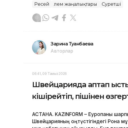
Ресей
Әлем жаңалықтары
Суретші
Зарина Туғанбаева
Авторлар
06:41, 09 Тамыз 2026
Швейцарияда аптап ыст
кішірейтіп, пішінен өзге
АСТАНА. KAZINFORM – Еуропаны шарпы
Швейцарияның оңтүстігіндегі Рона мұ