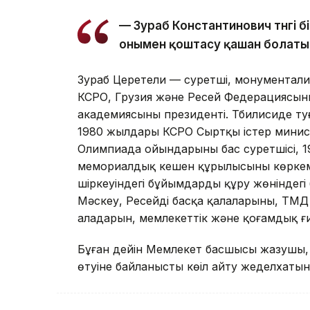
— Зураб Константинович түнгі б
онымен қоштасу қашан болаты
Зураб Церетели — суретші, монументалис
КСРО, Грузия және Ресей Федерациясының
академиясының президенті. Тбилисиде туғ
1980 жылдары КСРО Сыртқы істер министрл
Олимпиада ойындарының бас суретшісі, 1
мемориалдық кешен құрылысының көркем
шіркеуіндегі бұйымдарды құру жөніндегі
Мәскеу, Ресейдің басқа қалаларының, ТМД 
алаңдарын, мемлекеттік және қоғамдық ғ
Бұған дейін Мемлекет басшысы жазушы, Қа
өтуіне байланысты көңіл айту жеделхаты