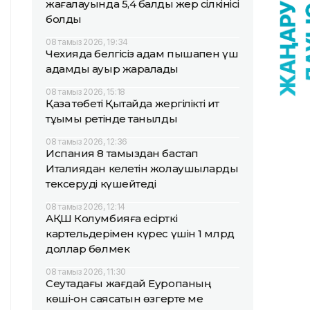
жағалауында 5,4 балдық жер сілкінісі
болды
08 тамыз 2026, 19:34
Чехияда белгісіз адам пышақпен үш
адамды ауыр жаралады
08 тамыз 2026, 15:18
Қазақ төбеті Қытайда жергілікті ит
тұқымы ретінде танылды
08 тамыз 2026, 12:36
Испания 8 тамыздан бастап
Италиядан келетін жолаушыларды
тексеруді күшейтеді
08 тамыз 2026, 12:14
АҚШ Колумбияға есірткі
картельдерімен күрес үшін 1 млрд
доллар бөлмек
08 тамыз 2026, 11:30
Сеутадағы жағдай Еуропаның
көші-қон саясатын өзгерте ме