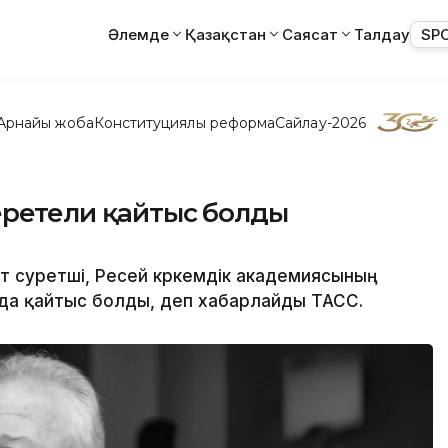
Әлемде
Қазақстан
Саясат
Талдау
SP
Арнайы жоба
Конституциялық реформа
Сайлау-2026
Церетели қайтыс болды
 суретші, Ресей көркемдік академиясының
да қайтыс болды, деп хабарлайды ТАСС.