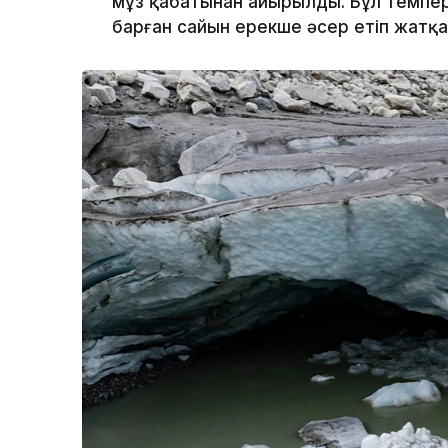
мұз қабатынан айырылды. Бұл темпер
барған сайын ерекше әсер етіп жатқа