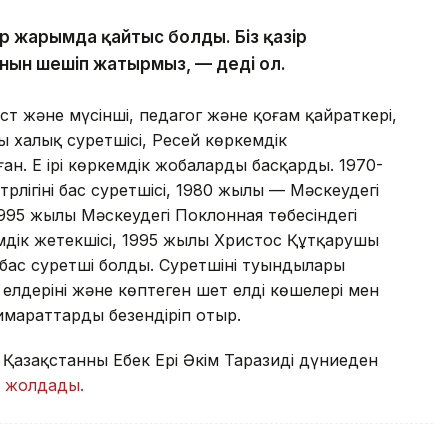
ір жарымда қайтыс болды. Біз қазір
нын шешіп жатырмыз, — деді ол.
т және мүсінші, педагог және қоғам қайраткері,
 халық суретшісі, Ресей көркемдік
ан. Ең ірі көркемдік жобаларды басқарды. 1970-
ігінің бас суретшісі, 1980 жылы — Мәскеудегі
995 жылы Мәскеудегі Поклонная төбесіндегі
дік жетекшісі, 1995 жылы Христос Құтқарушы
 бас суретші болды. Суретшінің туындылары
елдерінің және көптеген шет елдің көшелері мен
имараттарды безендіріп отыр.
зақстанның Еңбек Ері Әкім Таразидің дүниеден
н
жолдады.