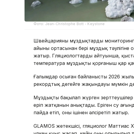
Фото: Jean-Christophe Bott - Keystone
Швейцарияның мұздықтарды мониторингт
айының ортасынан бері мұздық тәулігіне
жатыр. Гляциологтардың айтуынша, қыста
температура мұздықты қорғаныш қар қаб
Ғалымдар осыған байланысты 2026 жылы
рекордтық деңгейге жақындауы мүмкін де
Мұздықты бақылап жүрген зерттеушілер он
еріп жатқанын анықтады. Еріген су ағынд
пайда етіп, оны ішінен әлсіретіп жатыр.
GLAMOS жетекшісі, гляциолог Маттиас Х
үлкен қуыс жасап, кейін оның опырылып т