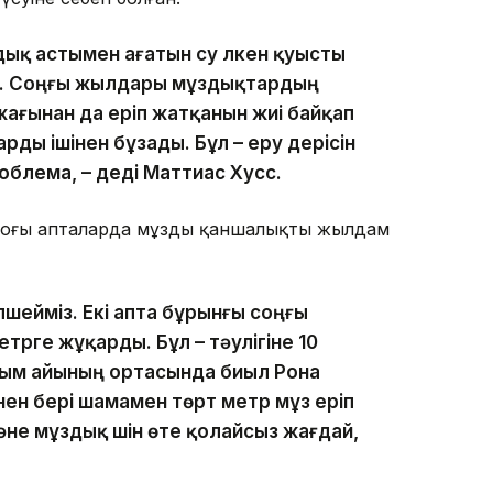
ық астымен ағатын су үлкен қуысты
ен. Соңғы жылдары мұздықтардың
жағынан да еріп жатқанын жиі байқап
рды ішінен бұзады. Бұл – еру үдерісін
облема, – деді Маттиас Хусс.
соңғы апталарда мұздың қаншалықты жылдам
лшейміз. Екі апта бұрынғы соңғы
трге жұқарды. Бұл – тәулігіне 10
сым айының ортасында биыл Рона
ен бері шамамен төрт метр мұз еріп
әне мұздық үшін өте қолайсыз жағдай,