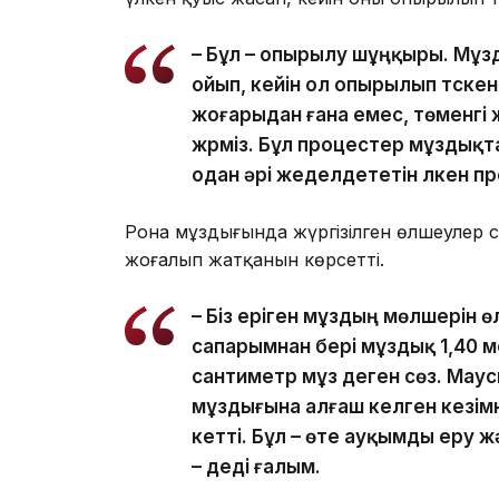
– Бұл – опырылу шұңқыры. Мұзд
ойып, кейін ол опырылып түск
жоғарыдан ғана емес, төменгі 
жүрміз. Бұл процестер мұздықта
одан әрі жеделдететін үлкен пр
Рона мұздығында жүргізілген өлшеулер 
жоғалып жатқанын көрсетті.
– Біз еріген мұздың мөлшерін ө
сапарымнан бері мұздық 1,40 ме
сантиметр мұз деген сөз. Мау
мұздығына алғаш келген кезімн
кетті. Бұл – өте ауқымды еру ж
– деді ғалым.