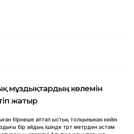
ық мұздықтардың көлемін
ртіп жатыр
ған бірнеше аптап ыстық толқынынан кейін
здығы бір айдың ішінде төрт метрден астам