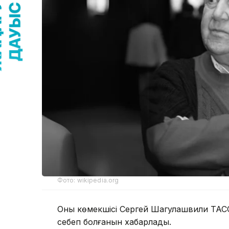
Фото: wikipedia.org
Оның көмекшісі Сергей Шагулашвили ТАСС а
себеп болғанын хабарлады.