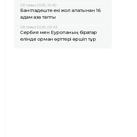
08 тамыз 2026, 10:40
Бангладеште екі жол апатынан 16
адам қаза тапты
08 тамыз 2026, 09:43
Сербия мен Еуропаның бірқатар
елінде орман өрттері өршіп тұр