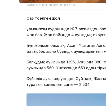
Фото: «Ганюшкин-Құрылыс» ЖШС
Саз төселген жол
Құрманғазы ауданында № 7 разъезден бас
жол бар. Жол бойында 4 ауылдық округтің
Бұл жолмен Қошалақ, Асан, Үштаған Азғыр
Батырбек және Сүйіндік ауылдарының т
Балқұдық ауылында 1395, Азғырда 380, Қ
ауылында 569, Үштағанда 653 адам тірке
Сүйіндік ауыл округіндегі Сүйіндік, Жал
тұратын халықтың саны — 2 504.