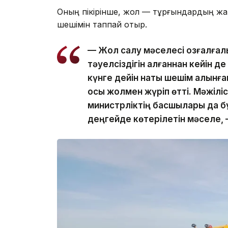
Оның пікірінше, жол — тұрғындардың жан
шешімін таппай отыр.
— Жол салу мәселесі қозғалғалы
тәуелсіздігін алғаннан кейін де
күнге дейін нақты шешім алынға
осы жолмен жүріп өтті. Мәжілі
министрліктің басшылары да б
деңгейде көтерілетін мәселе,