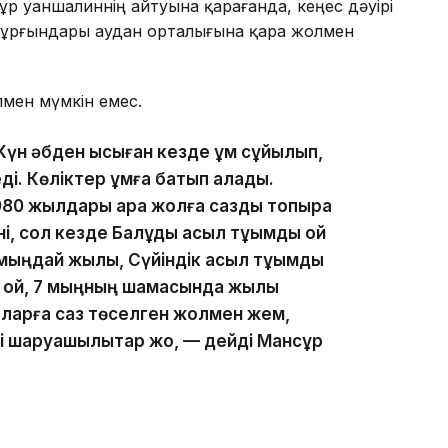
 Қуаншалиннің айтуына қарағанда, кеңес дәуірі
ң тұрғындары аудан орталығына қара жолмен
лмен мүмкін емес.
 Күн әбден ысыған кезде құм сұйылып,
ді. Көліктер құмға батып қалады.
80 жылдары қара жолға сазды топырақ
, сол кезде Балқұдық асыл тұқымды қой
 мыңдай жылқы, Сүйіндік асыл тұқымды
 қой, 7 мыңның шамасында жылқы
ларға саз төселген жолмен жем,
рі шаруашылықтар жоқ, — дейді Мансұр