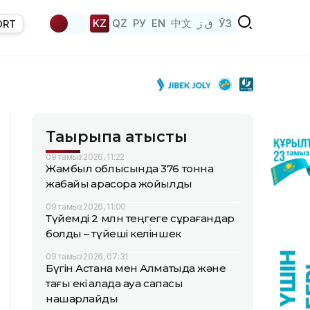
KZ
QZ
РУ
EN
中文
ق ز
ЎЗ
ORT
Тақырыпқа қатысты
09 тамыз 2026, 11:22
Жамбыл облысында 376 тонна
жабайы қарасора жойылды
09 тамыз 2026, 11:00
Түйемді 2 млн теңгеге сұрағандар
болды – түйеші келіншек
09 тамыз 2026, 07:31
Бүгін Астана мен Алматыда және
тағы екі қалада ауа сапасы
нашарлайды