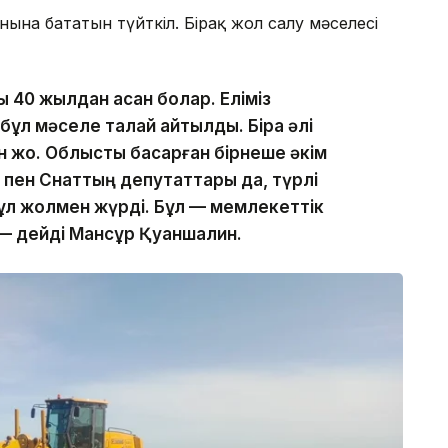
ына бататын түйткіл. Бірақ жол салу мәселесі
 40 жылдан асқан болар. Еліміз
 бұл мәселе талай айтылды. Бірақ әлі
н жоқ. Облысты басқарған бірнеше әкім
с пен Снаттың депутаттары да, түрлі
ұл жолмен жүрді. Бұл — мемлекеттік
 — дейді Мансұр Қуаншалин.