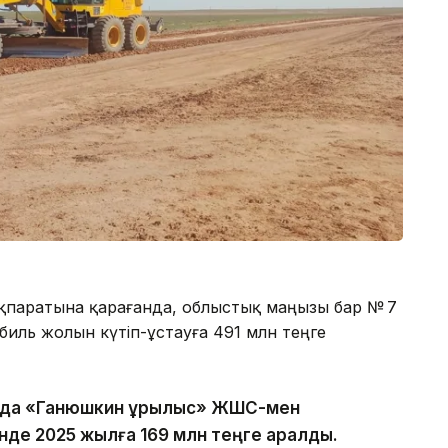
ақпаратына қарағанда, облыстық маңызы бар № 7
иль жолын күтіп-ұстауға 491 млн теңге
анда «Ганюшкин құрылыс» ЖШС-мен
нде 2025 жылға 169 млн теңге қаралды.