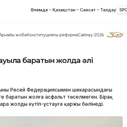
Әлемде
Қазақстан
Саясат
Талдау
SP
Арнайы жоба
Конституциялық реформа
Сайлау-2026
ауылға баратын жолда әлі
ының Ресей Федерациясымен шекарасындағы
ге баратын жолға асфальт төселмеген. Бірақ
ара жолды күтіп-ұстауға қаржы бөлінеді.