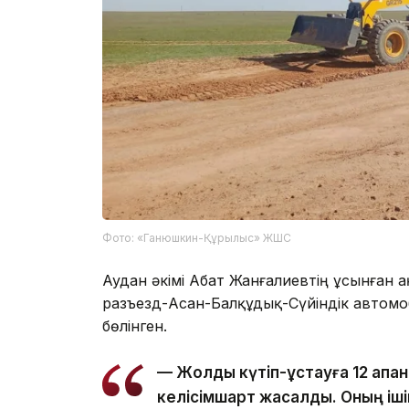
Фото: «Ганюшкин-Құрылыс» ЖШС
Аудан әкімі Абат Жанғалиевтің ұсынған 
разъезд-Асан-Балқұдық-Сүйіндік автомоб
бөлінген.
— Жолды күтіп-ұстауға 12 ақп
келісімшарт жасалды. Оның іші