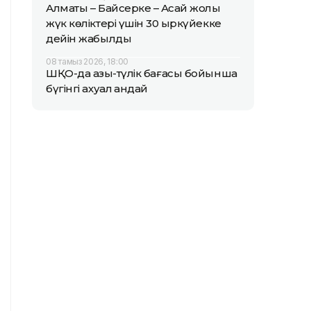
Алматы – Байсерке – Ақсай жолы
жүк көліктері үшін 30 қыркүйекке
дейін жабылды
08 тамыз 2026, 18:00
ШҚО-да азық-түлік бағасы бойынша
бүгінгі ахуал қандай