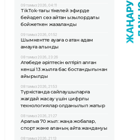
09 тамыз 2026, 04:11
TikТok-тағы тікелей эфирде
бейәдеп сөз айтқан қызылордалық
бойжеткен жазаланды
09 тамыз 2026, 01:52
Шымкентте ауаға оқ атқан адам
қамауға алынды
08 тамыз 2026, 23:26
Ақтөбеде әріптесін өлтіріп алған
кенші 13 жылға бас бостандығынан
айырылды
08 тамыз 2026, 21:53
Түркістанда сайлаушыларға
жағдай жасау үшін цифрлық
технологиялар қолданылып жатыр
08 тамыз 2026, 21:27
Арқалыққа 70 жыл: жаңа жобалар,
спорт және қаланың қайта жандануы
08 тамыз 2026, 21:13