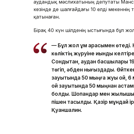
аудандық мәслихатының депутаты Мансұр
кезінде де шалғайдағы 10 елді мекенні
қатынаған.
Бірақ 40 күн шілденің ыстығында бұл жо
— Бұл жол құм арасымен өтеді.
көліктің жүруіне қиындық келтіре
Сондықтан, аудан басшылары 19
төгіп, әбден нығыздады. Өйткені
зауытында 50 мыңға жуық қой, 6
қой зауытында 50 мыңнан астам
болды. Шопандар мен жылқышы
пішен тасылды. Қазір мұндай і
Қуаншалин.