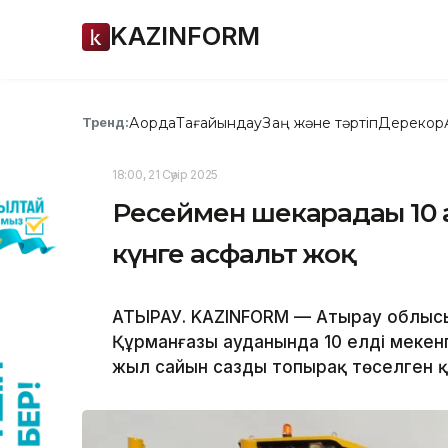
KAZINFORM
Ақорда
Тағайындау
Заң және тәртіп
Дерекқор
Тренд:
18:00, 21 Сәуір 2025
Ресеймен шекарадағы 10 
күнге асфальт жоқ
АТЫРАУ. KAZINFORM — Атырау облыс
Құрманғазы ауданында 10 елді мекен
жыл сайын сазды топырақ төселген қ