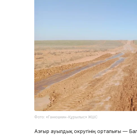
Фото: «Ганюшкин-Құрылыс» ЖШС
Азғыр ауылдық округінің орталығы — Ба