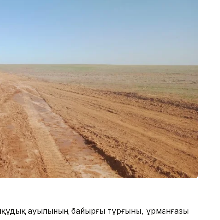
лқұдық ауылының байырғы тұрғыны, Құрманғазы