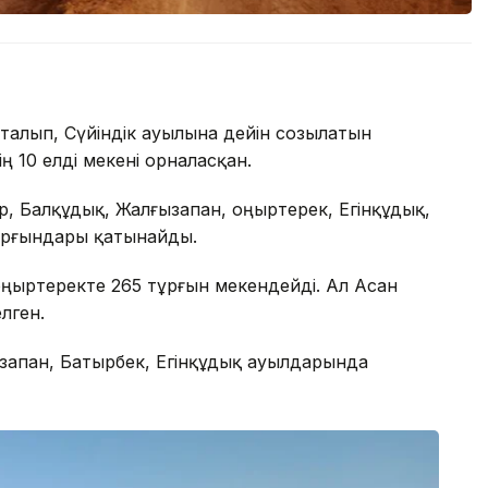
талып, Сүйіндік ауылына дейін созылатын
 10 елді мекені орналасқан.
, Балқұдық, Жалғызапан, Қоңыртерек, Егінқұдық,
ұрғындары қатынайды.
оңыртеректе 265 тұрғын мекендейді. Ал Асан
лген.
ғызапан, Батырбек, Егінқұдық ауылдарында