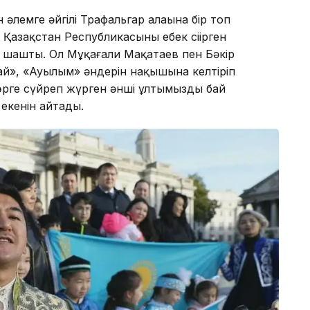
лемге әйгілі Трафальгар алаңына бір топ
зақстан Республикасының еңбек сіңірген
 шашты. Ол Мұқағали Мақатаев пен Бәкір
-ай», «Ауылым» әндерін нақышына келтіріп
 өрге сүйреп жүрген әнші ұлтымыздың бай
екенін айтады.