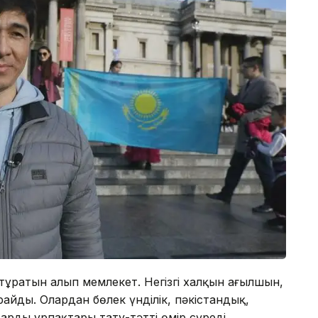
тұратын алып мемлекет. Негізгі халқын ағылшын,
айды. Олардан бөлек үнділік, пәкістандық,
рдың ұрпақтары тату-тәтті өмір сүреді.