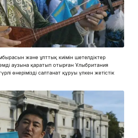
омбырасын және ұлттық киімін шетелдіктер
лемді аузына қаратып отырған Ұлыбритания
рлі өнеріміздің салтанат құруы үлкен жетістік