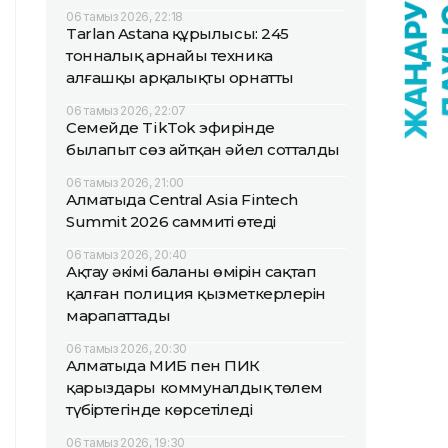
06 тамыз 2026, 22:18
Tarlan Astana құрылысы: 245
тонналық арнайы техника
алғашқы арқалықты орнатты
06 тамыз 2026, 22:07
Семейде TikTok эфирінде
былапыт сөз айтқан әйел сотталды
06 тамыз 2026, 21:00
Алматыда Central Asia Fintech
Summit 2026 саммиті өтеді
06 тамыз 2026, 20:40
Ақтау әкімі баланың өмірін сақтап
қалған полиция қызметкерлерін
марапаттады
06 тамыз 2026, 20:30
Алматыда МИБ пен ПИК
қарыздары коммуналдық төлем
түбіртегінде көрсетіледі
06 тамыз 2026, 19:30