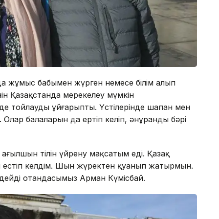
 жұмыс бабымен жүрген немесе білім алып
ін Қазақстанда мерекелеу мүмкін
е тойлауды ұйғарыпты. Үстілерінде шапан мен
Олар балаларын да ертіп келіп, әнұранды бәрі
ағылшын тілін үйрену мақсатым еді. Қазақ
 естіп келдім. Шын жүректен қуанып жатырмын.
 дейді отандасымыз Арман Күмісбай.