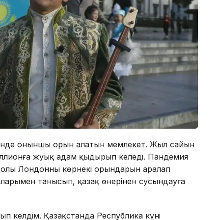
інде оныншы орын алатын мемлекет. Жыл сайын
 миллионға жуық адам қыдырып келеді. Пандемия
 жолы Лондонның көрнекі орындарын аралап
арымен танысып, қазақ өнерінен сусындауға
п келдім. Қазақстанда Республика күні