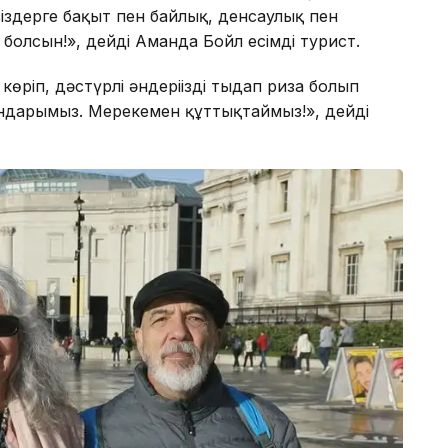
сіздерге бақыт пен байлық, денсаулық пен
 болсын!», дейді Аманда Бойл есімді турист.
көріп, дәстүрлі әндеріңізді тыңдап риза болып
ғындарымыз. Мерекемен құттықтаймыз!», дейді