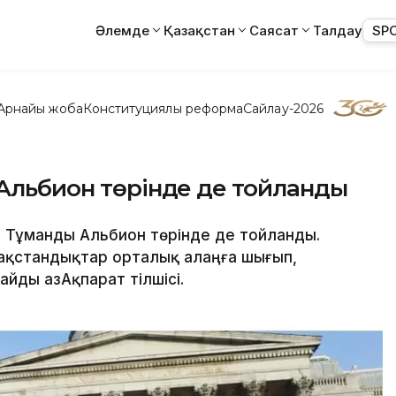
Әлемде
Қазақстан
Саясат
Талдау
SP
Арнайы жоба
Конституциялық реформа
Сайлау-2026
 Альбион төрінде де тойланды
і Тұманды Альбион төрінде де тойланды.
ақстандықтар орталық алаңға шығып,
ды ҚазАқпарат тілшісі.