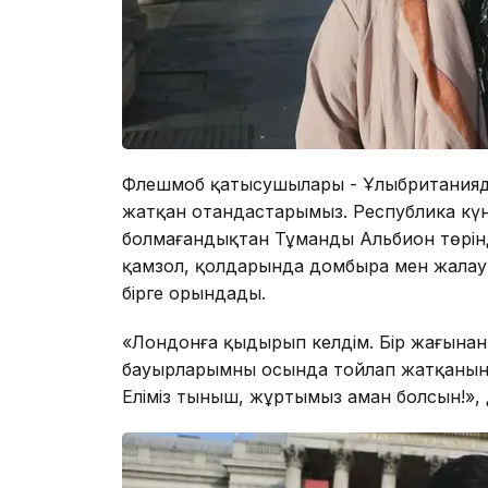
Флешмоб қатысушылары - Ұлыбританияда
жатқан отандастарымыз. Республика күн
болмағандықтан Тұманды Альбион төрінд
қамзол, қолдарында домбыра мен жалау. 
бірге орындады.
«Лондонға қыдырып келдім. Бір жағынан 
бауырларымның осында тойлап жатқанын
Еліміз тыныш, жұртымыз аман болсын!»,