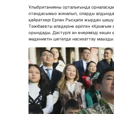
Ұлыбританияның орталығында орналасқан ә
отандасымыз жиналып, олардың алдында Қа
қайраткері Ерлан Рысқали жырдан шашу
Тәжібаевтың өлеңдеріне өрілген «Қазағым
орындады. Дәстүрлі ән өнеріміздің көшін
мәдениетін шетелде насихаттау маңызды 