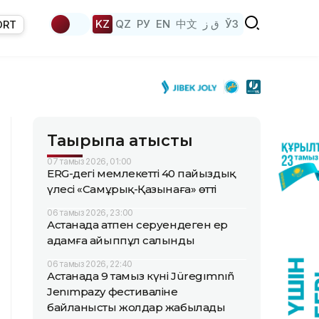
KZ
QZ
РУ
EN
中文
ق ز
ЎЗ
ORT
Тақырыпқа қатысты
07 тамыз 2026, 01:00
ERG-дегі мемлекеттің 40 пайыздық
үлесі «Самұрық-Қазынаға» өтті
06 тамыз 2026, 23:00
Астанада атпен серуендеген ер
адамға айыппұл салынды
06 тамыз 2026, 22:40
Астанада 9 тамыз күні Jüregımnıñ
Jenımpazy фестиваліне
байланысты жолдар жабылады