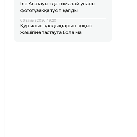
Іле Алатауында гималай ұлары
фототұзаққа түсіп қалды
06 тамыз 2026, 19:20
Құрылыс қалдықтарын қоқыс
жәшігіне тастауға бола ма