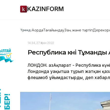
KAZINFORM
Ақорда
Тағайындау
Заң және тәртіп
Дерекқор
Тренд:
14:34, 27 Қазан 2022
Республика күні Тұманды
ЛОНДОН. ҚазАқпарат - Республика күн
Лондонда уақытша тұрып жатқан қаз
флешмоб ұйымдастырды, деп хабарлай