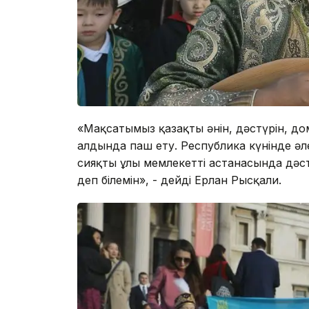
«Мақсатымыз қазақтың әнін, дәстүрін, д
алдында паш ету. Республика күнінде ә
сияқты ұлы мемлекеттің астанасында дәстү
деп білемін», - дейді Ерлан Рысқали.