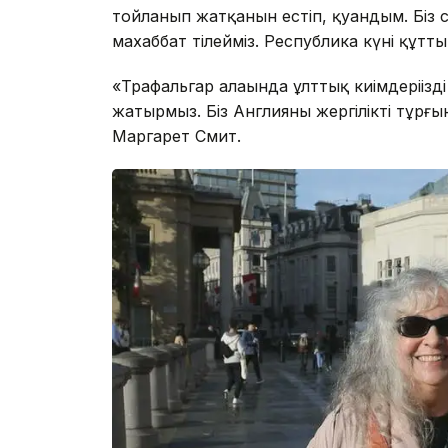
тойланып жатқанын естіп, қуандым. Біз 
махаббат тілейміз. Республика күні құтты
«Трафальгар алаңында ұлттық киімдеріңізді 
жатырмыз. Біз Англияның жергілікті тұр
Маргарет Смит.