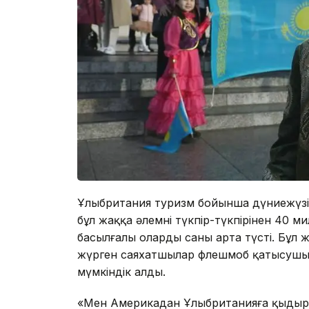
Ұлыбритания туризм бойынша дүниежүз
бұл жаққа әлемнің түкпір-түкпірінен 40
басылғалы олардың саны арта түсті. Бұл
жүрген саяхатшылар флешмоб қатысушыл
мүмкіндік алды.
«Мен Америкадан Ұлыбританияға қыдыры