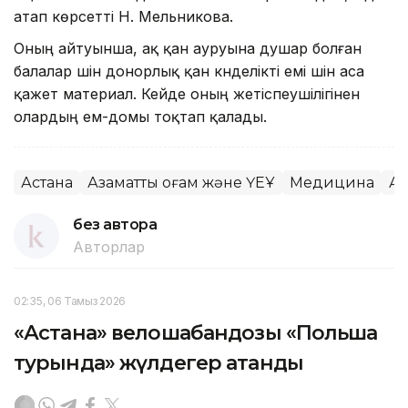
атап көрсетті Н. Мельникова.
Оның айтуынша, ақ қан ауруына душар болған
балалар үшін донорлық қан күнделікті емі үшін аса
қажет материал. Кейде оның жетіспеушілігінен
олардың ем-домы тоқтап қалады.
Астана
Азаматтық қоғам және ҮЕҰ
Медицина
Аз
без автора
Авторлар
02:35, 06 Тамыз 2026
«Астана» велошабандозы «Польша
турында» жүлдегер атанды