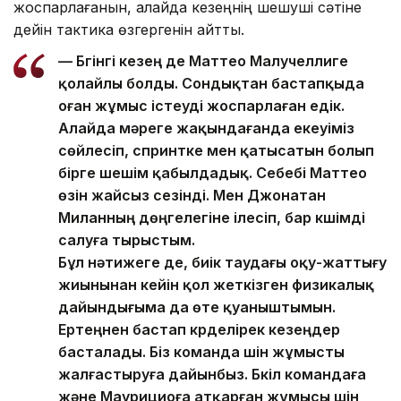
жоспарлағанын, алайда кезеңнің шешуші сәтіне
дейін тактика өзгергенін айтты.
— Бүгінгі кезең де Маттео Малучеллиге
қолайлы болды. Сондықтан бастапқыда
оған жұмыс істеуді жоспарлаған едік.
Алайда мәреге жақындағанда екеуіміз
сөйлесіп, спринтке мен қатысатын болып
бірге шешім қабылдадық. Себебі Маттео
өзін жайсыз сезінді. Мен Джонатан
Миланның дөңгелегіне ілесіп, бар күшімді
салуға тырыстым.
Бұл нәтижеге де, биік таудағы оқу-жаттығу
жиынынан кейін қол жеткізген физикалық
дайындығыма да өте қуаныштымын.
Ертеңнен бастап күрделірек кезеңдер
басталады. Біз команда үшін жұмысты
жалғастыруға дайынбыз. Бүкіл командаға
және Маурициоға атқарған жұмысы үшін