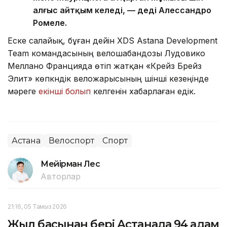
алғыс айтқым келеді, — деді Алессандро
Ромеле.
Еске салайық, бұған дейін XDS Astana Development
Team командасының велошабандозы Лудовико
Меллано Францияда өтіп жатқан «Крейз Брейз
Элит» көпкүндік веложарысының үшінші кезеңінде
мәреге
екінші болып
келгенін хабарлаған едік.
Астана
Велоспорт
Спорт
Мейірман Лес
Авторлар
21:16, 05 Тамыз 2026
Жыл басынан бері Астанада 94 адам