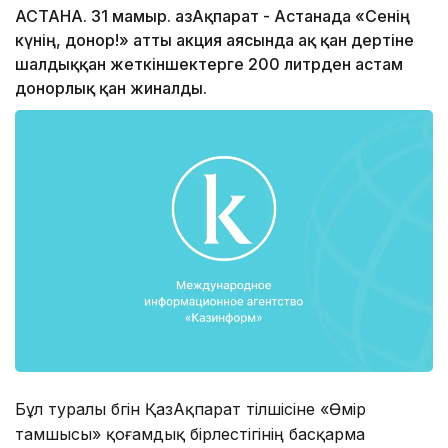
АСТАНА. 31 мамыр. ҚазАқпарат - Астанада «Сенің
күнің, донор!» атты акция аясында ақ қан дертіне
шалдыққан жеткіншектерге 200 литрден астам
донорлық қан жиналды.
Бұл туралы бүгін ҚазАқпарат тілшісіне «Өмір
тамшысы» қоғамдық бірлестігінің басқарма