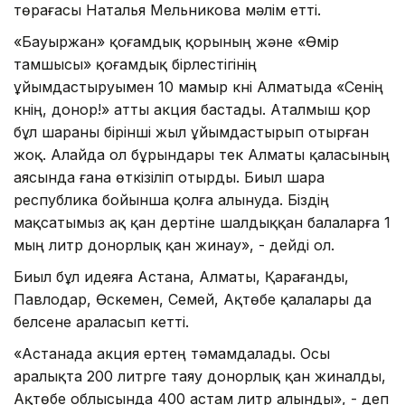
төрағасы Наталья Мельникова мәлім етті.
«Бауыржан» қоғамдық қорының және «Өмір
тамшысы» қоғамдық бірлестігінің
ұйымдастыруымен 10 мамыр күні Алматыда «Сенің
күнің, донор!» атты акция бастады. Аталмыш қор
бұл шараны бірінші жыл ұйымдастырып отырған
жоқ. Алайда ол бұрындары тек Алматы қаласының
аясында ғана өткізіліп отырды. Биыл шара
республика бойынша қолға алынуда. Біздің
мақсатымыз ақ қан дертіне шалдыққан балаларға 1
мың литр донорлық қан жинау», - дейді ол.
Биыл бұл идеяға Астана, Алматы, Қарағанды,
Павлодар, Өскемен, Семей, Ақтөбе қалалары да
белсене араласып кетті.
«Астанада акция ертең тәмамдалады. Осы
аралықта 200 литрге таяу донорлық қан жиналды,
Ақтөбе облысында 400 астам литр алынды», - деп