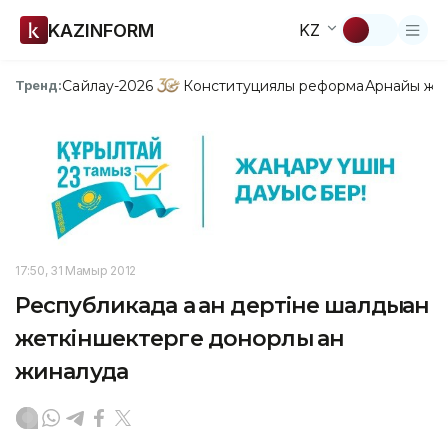
KAZINFORM
KZ
Сайлау-2026
Конституциялық реформа
Арнайы жо
Тренд:
17:50, 31 Мамыр 2012
Республикада ақ қан дертіне шалдыққан
жеткіншектерге донорлық қан
жиналуда