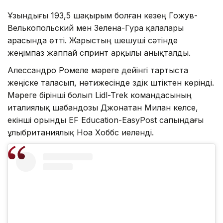
Ұзындығы 193,5 шақырым болған кезең Гожув-
Велькопольский мен Зелена-Гура қалалары
арасында өтті. Жарыстың шешуші сәтінде
жеңімпаз жаппай спринт арқылы анықталды.
Алессандро Ромеле мәреге дейінгі тартыста
жеңіске таласып, нәтижесінде үздік үштіктен көрінді.
Мәреге бірінші болып Lidl-Trek командасының
италиялық шабандозы Джонатан Милан келсе,
екінші орынды EF Education-EasyPost сапындағы
ұлыбританиялық Ноа Хоббс иеленді.