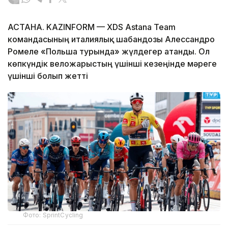
АСТАНА. KAZINFORM — XDS Astana Team
командасының италиялық шабандозы Алессандро
Ромеле «Польша турында» жүлдегер атанды. Ол
көпкүндік веложарыстың үшінші кезеңінде мәреге
үшінші болып жетті
Фото: SprintCycling