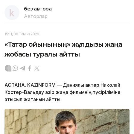
без автора
Авторлар
19:11, 06 Тамыз 2026
«Тақтар ойынының» жұлдызы жаңа
жобасы туралы айтты
АСТАНА. KAZINFORM — Даниялық актер Николай
Костер-Вальдау қазір жаңа фильмнің түсіріліміне
қатысып жатқанын айтты.