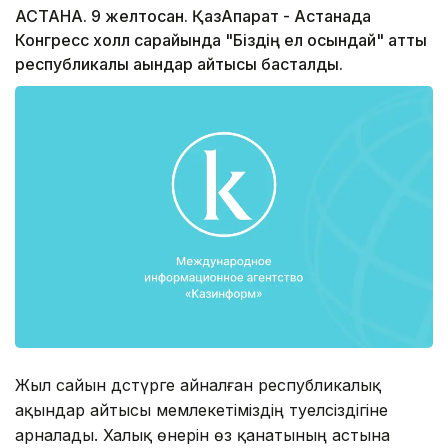
АСТАНА. 9 желтоқсан. ҚазАқпарат - Астанада
Конгресс холл сарайында "Біздің ел осындай" атты
республикалық ақындар айтысы басталды.
Жыл сайын дәстүрге айналған республикалық
ақындар айтысы мемлекетіміздің тәуелсіздігіне
арналады. Халық өнерін өз қанатының астына