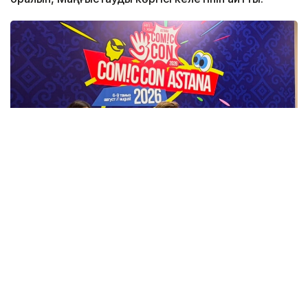
Фото: Назерке Сүйіндік/Kazinform
Бұл туралы актер Comic Con Astana 2026 аясында
өткен баспасөз мәжілісінде айтып берді.
Оның сөзінше, Қазақстанда болған аз уақыттың
өзінде жергілікті халықтың қонақжайлығы мен