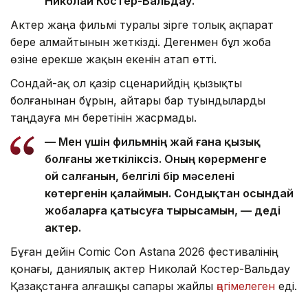
Николай Костер-Вальдау.
Актер жаңа фильмі туралы әзірге толық ақпарат
бере алмайтынын жеткізді. Дегенмен бұл жоба
өзіне ерекше жақын екенін атап өтті.
Сондай-ақ ол қазір сценарийдің қызықты
болғанынан бұрын, айтары бар туындыларды
таңдауға мән беретінін жасрмады.
— Мен үшін фильмнің жай ғана қызық
болғаны жеткіліксіз. Оның көрерменге
ой салғанын, белгілі бір мәселені
көтергенін қалаймын. Сондықтан осындай
жобаларға қатысуға тырысамын, — деді
актер.
Бұған дейін Comic Con Astana 2026 фестивалінің
қонағы, даниялық актер Николай Костер-Вальдау
Қазақстанға алғашқы сапары жайлы
әңгімелеген
еді.