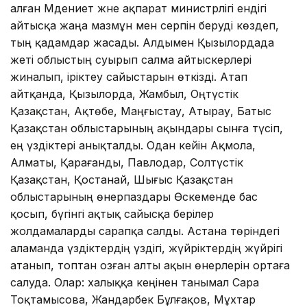
алған Мәдениет және ақпарат министрлігі ендігі
айтысқа жаңа мазмұн мен серпін беруді көздеп,
тың қадамдар жасады. Алдымен Қызылордада
жеті облыстың суырып салма айтыскерлері
жиналып, іріктеу сайыстарын өткізді. Атап
айтқанда, Қызылорда, Жамбыл, Оңтүстік
Қазақстан, Ақтөбе, Маңғыстау, Атырау, Батыс
Қазақстан облыстарының ақындары сынға түсіп,
ең үздіктері анықталды. Одан кейін Ақмола,
Алматы, Қарағанды, Павлодар, Солтүстік
Қазақстан, Қостанай, Шығыс Қазақстан
облыстарының өнерпаздары Өскеменде бас
қосып, бүгінгі ақтық сайысқа берілер
жолдамаларды сарапқа салды. Астана төріндегі
аламанда үздіктердің үздігі, жүйріктердің жүйрігі
атанып, топтан озған алты ақын өнерлерін ортаға
салуда. Олар: халыққа кеңінен танымал Сара
Тоқтамысова, Жандарбек Бұлғақов, Мұхтар