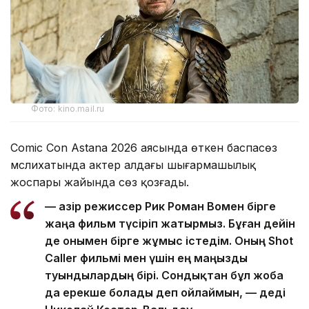
Фото: kino.mail.ru
Comic Con Astana 2026 аясында өткен баспасөз
мәслихатында актер алдағы шығармашылық
жоспары жайында сөз қозғады.
— Қазір режиссер Рик Роман Вомен бірге
жаңа фильм түсіріп жатырмыз. Бұған дейін
де онымен бірге жұмыс істедім. Оның Shot
Caller фильмі мен үшін ең маңызды
туындылардың бірі. Сондықтан бұл жоба
да ерекше болады деп ойлаймын, — деді