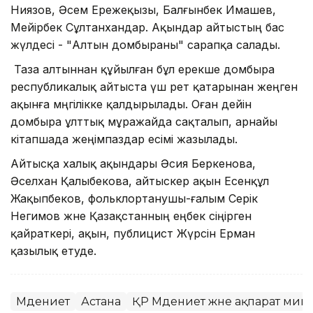
Ниязов, Әсем Ережеқызы, Балғынбек Имашев,
Мейірбек Сұлтанхандар. Ақындар айтыстың бас
жүлдесі - "Алтын домбыраны" сарапқа салады.
Таза алтыннан құйылған бұл ерекше домбыра
республикалық айтыста үш рет қатарынан жеңген
ақынға мәңгілікке қалдырылады. Оған дейін
домбыра ұлттық мұражайда сақталып, арнайы
кітапшада жеңімпаздар есімі жазылады.
Айтысқа халық ақындары Әсия Беркенова,
Әселхан Қалыбекова, айтыскер ақын Есенқұл
Жақыпбеков, фольклортанушы-ғалым Серік
Негимов және Қазақстанның еңбек сіңірген
қайраткері, ақын, публицист Жүрсін Ерман
қазылық етуде.
Мәдениет
Астана
ҚР Мәдениет және ақпарат мини