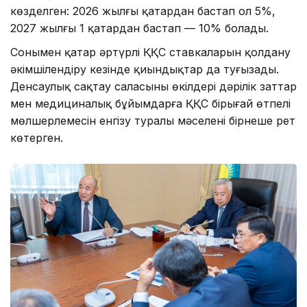
көзделген: 2026 жылғы қаңтардан бастап ол 5%,
2027 жылғы 1 қаңтардан бастап — 10% болады.
Сонымен қатар әртүрлі ҚҚС ставкаларын қолдану
әкімшілендіру кезінде қиындықтар да туғызады.
Денсаулық сақтау саласының өкілдері дәрілік заттар
мен медициналық бұйымдарға ҚҚС бірыңғай өтпелі
мөлшерлемесін енгізу туралы мәселені бірнеше рет
көтерген.