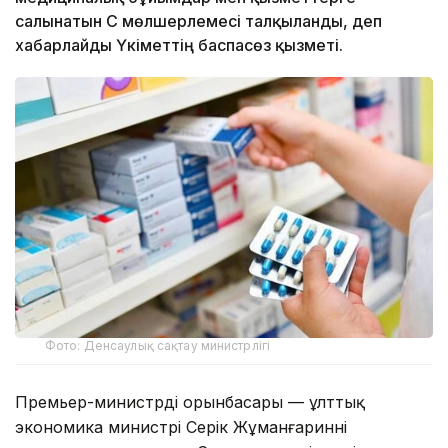
салынатын ҚҚС мөлшерлемесі талқыланды, деп
хабарлайды Үкіметтің баспасөз қызметі.
Фото: Денсаулық сақтау министрлігі
Премьер-министрдің орынбасары — ұлттық
экономика министрі Серік Жұманғариннің