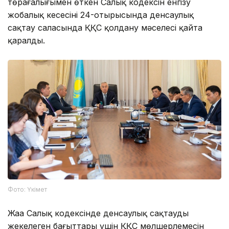
төрағалығымен өткен Салық кодексін енгізу
жобалық кеңсесінің 24-отырысында денсаулық
сақтау саласында ҚҚС қолдану мәселесі қайта
қаралды.
Фото: Үкімет
Жаңа Салық кодексінде денсаулық сақтаудың
жекелеген бағыттары үшін ҚҚС мөлшерлемесін