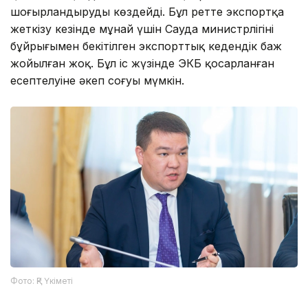
шоғырландыруды көздейді. Бұл ретте экспортқа
жеткізу кезінде мұнай үшін Сауда министрлігінің
бұйрығымен бекітілген экспорттық кедендік баж
жойылған жоқ. Бұл іс жүзінде ЭКБ қосарланған
есептелуіне әкеп соғуы мүмкін.
Фото: ҚР Үкіметі