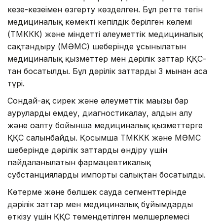
кезең-кезеңімен өзгерту көзделген. Бұл ретте тегін
медициналық көмектің кепілдік берілген көлемі
(ТМККК) және міндетті әлеуметтік медициналық
сақтандыру (МӘМС) шеңберінде ұсынылатын
медициналық қызметтер мен дәрілік заттар ҚҚС-
тан босатылды. Бұл дәрілік заттардың 3 мыңнан аса
түрі.
Сондай-ақ сирек және әлеуметтік маңызы бар
ауруларды емдеу, диагностикалау, алдын алу
және оңалту бойынша медициналық қызметтерге
ҚҚС салынбайды. Қосымша ТМККК және МӘМС
шеңберінде дәрілік заттарды өндіру үшін
пайдаланылатын фармацевтикалық
субстанциялардың импорты салықтан босатылды.
Көтерме және бөлшек сауда сегменттерінде
дәрілік заттар мен медициналық бұйымдарды
өткізу үшін ҚҚС төмендетілген мөлшерлемесі