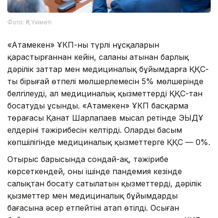
Фото: ҚР Үкіметі
«Атамекен» ҰКП-ның түрлі нұсқаларын
қарастырғаннан кейін, саланың атынан барлық
дәрілік заттар мен медициналық бұйымдарға ҚҚС-
тың бірыңғай өтпелі мөлшерлемесін 5% мөлшерінде
белгілеуді, ал медициналық қызметтерді ҚҚС-тан
босатуды ұсынды. «Атамекен» ҰКП басқарма
төрағасы Қанат Шарлапаев мысал ретінде ЭЫДҰ
елдерінің тәжірибесін келтірді. Олардың басым
көпшілігінде медициналық қызметтерге ҚҚС — 0%.
Отырыс барысында сондай-ақ, тәжірибе
көрсеткендей, оның ішінде пандемия кезінде
салықтан босату сатылатын қызметтердің, дәрілік
қызметтер мен медициналық бұйымдардың
бағасына әсер етпейтіні атап өтілді. Осыған