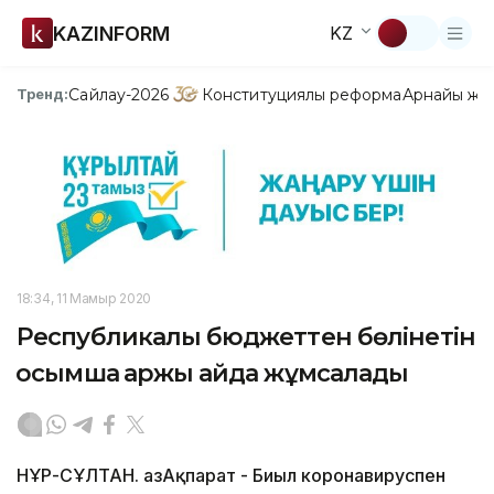
KAZINFORM
KZ
Сайлау-2026
Конституциялық реформа
Арнайы жо
Тренд:
18:34, 11 Мамыр 2020
Республикалық бюджеттен бөлінетін
қосымша қаржы қайда жұмсалады
НҰР-СҰЛТАН. ҚазАқпарат - Биыл коронавируспен