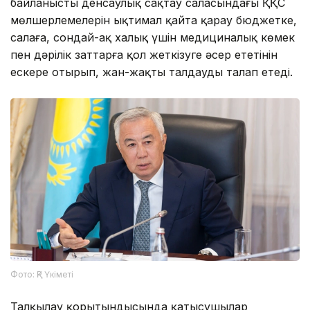
байланысты денсаулық сақтау саласындағы ҚҚС
мөлшерлемелерін ықтимал қайта қарау бюджетке,
салаға, сондай-ақ халық үшін медициналық көмек
пен дәрілік заттарға қол жеткізуге әсер ететінін
ескере отырып, жан-жақты талдауды талап етеді.
Фото: ҚР Үкіметі
Талқылау қорытындысында қатысушылар