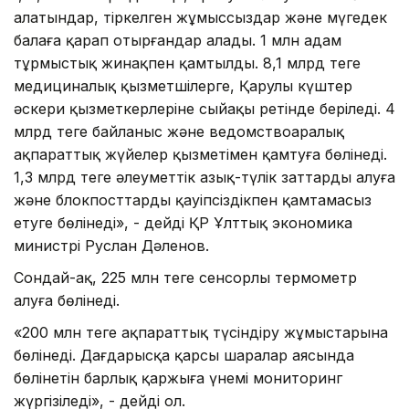
алатындар, тіркелген жұмыссыздар және мүгедек
балаға қарап отырғандар алады. 1 млн адам
тұрмыстық жинақпен қамтылды. 8,1 млрд теңге
медициналық қызметшілерге, Қарулы күштер
әскери қызметкерлеріне сыйақы ретінде беріледі. 4
млрд теңге байланыс және ведомствоаралық
ақпараттық жүйелер қызметімен қамтуға бөлінеді.
1,3 млрд теңге әлеуметтік азық-түлік заттарды алуға
және блокпосттарды қауіпсіздікпен қамтамасыз
етуге бөлінеді», - дейді ҚР Ұлттық экономика
министрі Руслан Дәленов.
Сондай-ақ, 225 млн теңге сенсорлы термометр
алуға бөлінеді.
«200 млн теңге ақпараттық түсіндіру жұмыстарына
бөлінеді. Дағдарысқа қарсы шаралар аясында
бөлінетін барлық қаржыға үнемі мониторинг
жүргізіледі», - дейді ол.