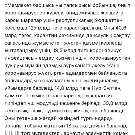
«Мемлекет басшысының тапсырысы бойынша, биыл
коронавируспен күресу, эпидемиялық жағдайға
қарсы шаралар үшін республикалық бюджеттен
қосымша 125 млрд теңге қарастырылған. Оның 40,6
млрд теңгесі карантин режимінде денсаулық сақтау
саласында жұмыс істеп жүрген қызметкерлерді
ынталандыру үшін, 19,5 млрд теңге коронавирус
инфекциясын емдеу қызметі үшін, коронавируспен
ауыруы мүмкін адамды ауруханаға әкелу және
коронавирус жұқтырған адамдармен байланыста
болғандарды оқшаулағаны үшін медициналық
ұйымдарға беріледі. 14,8 млрд теңге Нұр-Сұлтан,
Алматы, Шымкент қалаларындағы карантин
типіндегі үш модульді кешенге беріледі. 30,8 млрд
теңге азық-түлік, тұрмыстық жинақтарға бөлінеді.
Оны төтенше жағдай кезіндегі тұрғындардың
арнайы тобына жататын 18 жасқа дейінгі балалар,
І, ІІ, ІІІ топ мүгедектері, арнаулы әлеуметтік көмек