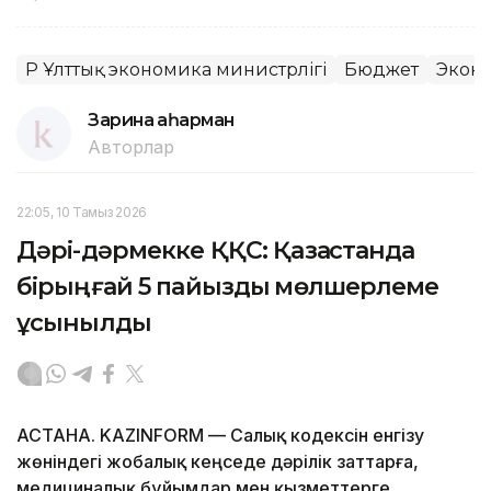
ҚР Ұлттық экономика министрлігі
Бюджет
Экон
Зарина Қаһарман
Авторлар
22:05, 10 Тамыз 2026
Дәрі-дәрмекке ҚҚС: Қазақстанда
бірыңғай 5 пайыздық мөлшерлеме
ұсынылды
АСТАНА. KAZINFORM — Салық кодексін енгізу
жөніндегі жобалық кеңседе дәрілік заттарға,
медициналық бұйымдар мен қызметтерге