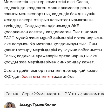
Мемлекеттік кірістер комитетінің өкілі Салық
кодексінде көзделген мөлшерлемелер рента
салығы мен экспорттық кедендік баждың күшін
жоюды ескере отырып қалыптастырылғанын
түсіндірді. Сондықтан әдіснамада ЭКБ
қосарланған есептеу көзделмеген. Тиісті норма
ЕАЭО мұнай және мұнай өнімдерінің ортақ нарығын
іске қосумен бір мезгілде қолданылуы тиіс. Оны
қалыптастыру мерзімдерінің ауысуына байланысты
Салық кодексінің ережелерін ортақ нарықты іске
қосудың жаңа мерзімдерімен синхрондау қажет.
Осыған дейін импортталатын дәрілер қай кезде
ҚҚС-дан
босатылатынын
жазғанбыз.
Салық
Серік Жұманғарин
ҚР Ұлттық экономика 
Айнұр Тумакбаева