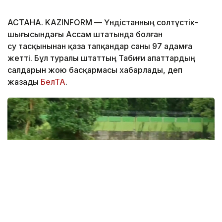
АСТАНА. KAZINFORM — Үндістанның солтүстік-
шығысындағы Ассам штатында болған
су тасқынынан қаза тапқандар саны 97 адамға
жетті. Бұл туралы штаттың Табиғи апаттардың
салдарын жою басқармасы хабарлады, деп
жазады
БелТА
.
Фото: EFE-ТАСС