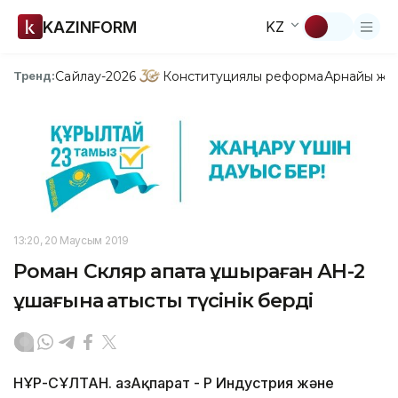
KAZINFORM
KZ
Сайлау-2026
Конституциялық реформа
Арнайы жо
Тренд:
13:20, 20 Маусым 2019
Роман Скляр апатқа ұшыраған АН-2
ұшағына қатысты түсінік берді
НҰР-СҰЛТАН. ҚазАқпарат - ҚР Индустрия және