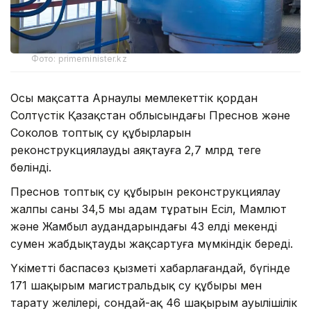
Фото: primeminister.kz
Осы мақсатта Арнаулы мемлекеттік қордан
Солтүстік Қазақстан облысындағы Преснов және
Соколов топтық су құбырларын
реконструкциялауды аяқтауға 2,7 млрд теңге
бөлінді.
Преснов топтық су құбырын реконструкциялау
жалпы саны 34,5 мың адам тұратын Есіл, Мамлют
және Жамбыл аудандарындағы 43 елді мекенді
сумен жабдықтауды жақсартуға мүмкіндік береді.
Үкіметтің баспасөз қызметі хабарлағандай, бүгінде
171 шақырым магистральдық су құбыры мен
тарату желілері, сондай-ақ 46 шақырым ауылішілік