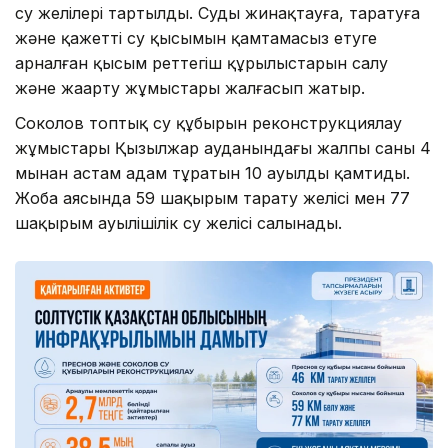
су желілері тартылды. Суды жинақтауға, таратуға
және қажетті су қысымын қамтамасыз етуге
арналған қысым реттегіш құрылыстарын салу
және жаңарту жұмыстары жалғасып жатыр.
Соколов топтық су құбырын реконструкциялау
жұмыстары Қызылжар ауданындағы жалпы саны 4
мыңнан астам адам тұратын 10 ауылды қамтиды.
Жоба аясында 59 шақырым тарату желісі мен 77
шақырым ауылішілік су желісі салынады.