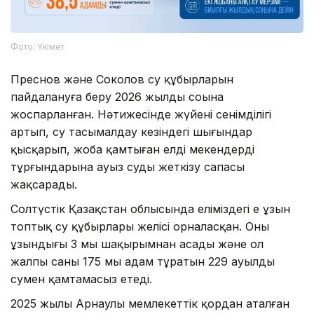
Фото: Үкімет
Преснов және Соколов су құбырларын
пайдалануға беру 2026 жылдың соңына
жоспарланған. Нәтижесінде жүйенің сенімділігі
артып, су тасымалдау кезіндегі шығындар
қысқарып, жоба қамтыған елді мекендердің
тұрғындарына ауыз суды жеткізу сапасы
жақсарады.
Солтүстік Қазақстан облысында еліміздегі ең ұзын
топтық су құбырлары желісі орналасқан. Оның
ұзындығы 3 мың шақырымнан асады және ол
жалпы саны 175 мың адам тұратын 229 ауылды
сумен қамтамасыз етеді.
2025 жылы Арнаулы мемлекеттік қордан аталған