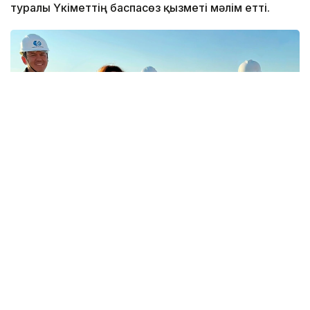
туралы Үкіметтің баспасөз қызметі мәлім етті.
Фото: Үкімет
Суасты кабелі Қазақстан жағалауына сәтті
жеткізіліп, «Қазақтелеком» АҚ мен AzerTelecom
International компаниялары жүзеге асырып жатқан
жобаның ең күрделі бөлігі аяқталды. Ақтау —
Сумгайыт бағыты бойынша өтетін жаңа маршрут