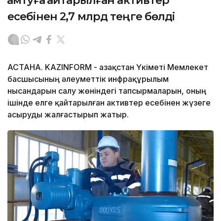
қамтуға қайтарылған активтер
есебінен 2,7 млрд теңге бөлді
АСТАНА. KAZINFORM - Қазақстан Үкіметі Мемлекет
басшысының әлеуметтік инфрақұрылым
нысандарын салу жөніндегі тапсырмаларын, оның
ішінде елге қайтарылған активтер есебінен жүзеге
асыруды жалғастырып жатыр.