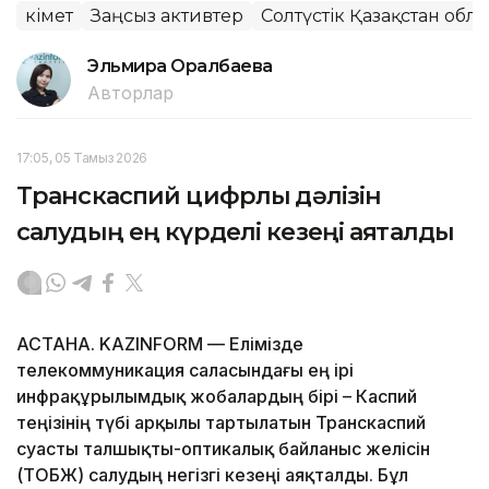
Үкімет
Заңсыз активтер
Солтүстік Қазақстан обл
Эльмира Оралбаева
Авторлар
17:05, 05 Тамыз 2026
Транскаспий цифрлық дәлізін
салудың ең күрделі кезеңі аяқталды
АСТАНА. KAZINFORM — Елімізде
телекоммуникация саласындағы ең ірі
инфрақұрылымдық жобалардың бірі – Каспий
теңізінің түбі арқылы тартылатын Транскаспий
суасты талшықты-оптикалық байланыс желісін
(ТОБЖ) салудың негізгі кезеңі аяқталды. Бұл