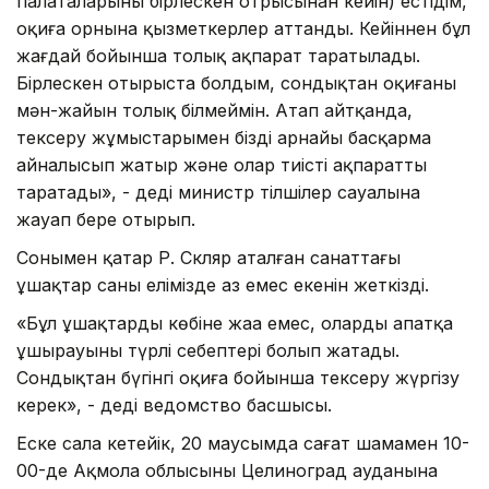
палаталарының бірлескен отрысынан кейін) естідім,
оқиға орнына қызметкерлер аттанды. Кейіннен бұл
жағдай бойынша толық ақпарат таратылады.
Бірлескен отырыста болдым, сондықтан оқиғаның
мән-жайын толық білмеймін. Атап айтқанда,
тексеру жұмыстарымен біздің арнайы басқарма
айналысып жатыр және олар тиісті ақпаратты
таратады», - деді министр тілшілер сауалына
жауап бере отырып.
Сонымен қатар Р. Скляр аталған санаттағы
ұшақтар саны елімізде аз емес екенін жеткізді.
«Бұл ұшақтардың көбіне жаңа емес, олардың апатқа
ұшырауының түрлі себептері болып жатады.
Сондықтан бүгінгі оқиға бойынша тексеру жүргізу
керек», - деді ведомство басшысы.
Еске сала кетейік, 20 маусымда сағат шамамен 10-
00-де Ақмола облысының Целиноград ауданына