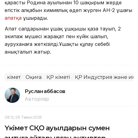
қарасты Родина ауылынан 10 шақырым жерде
егістік алқабын химиялық өңдеп жүрген АН-2 ұшағы
апатқа
ұшырады.
Апат салдарынан ұшақ ұшқышы қаза тауып, 2
экипаж мүшесі жарақат пен күйік шалып,
ауруханаға жеткізілді.Ұшақтың құлау себебі
анықталып жатыр.
Үкімет
Оқиға
ҚР Үкіметі
ҚР Индустрия және ин
Руслан Ғаббасов
Авторлар
08:12, 06 Тамыз 2026
Үкімет СҚО ауылдарын сумен