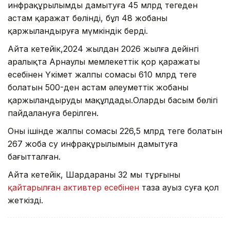
инфрақұрылымды дамытуға 45 млрд теңгеден
астам қаражат бөлінді, бұл 48 жобаны
қаржыландыруға мүмкіндік берді.
Айта кетейік,2024 жылдан 2026 жылға дейінгі
аралықта Арнаулы мемлекеттік қор қаражаты
есебінен Үкімет жалпы сомасы 610 млрд теңге
болатын 500-ден астам әлеуметтік жобаны
қаржыландыруды мақұлдады.Олардың басым бөлігі
пайдалануға берілген.
Оның ішінде жалпы сомасы 226,5 млрд теңге болатын
267 жоба су инфрақұрылымын дамытуға
бағытталған.
Айта кетейік, Шардараның 32 мың тұрғыны
қайтарылған активтер есебінен
таза ауыз суға қол
жеткізді.