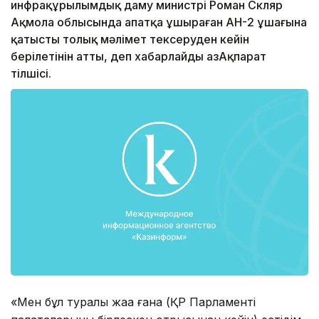
инфрақұрылымдық даму министрі Роман Скляр
Ақмола облысында апатқа ұшыраған АН-2 ұшағына
қатысты толық мәлімет тексеруден кейін
берілетінін атты, деп хабарлайды ҚазАқпарат
тілшісі.
«Мен бұл туралы жаңа ғана (ҚР Парламенті