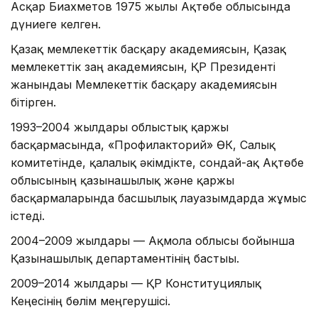
Асқар Биахметов 1975 жылы Ақтөбе облысында
дүниеге келген.
Қазақ мемлекеттік басқару академиясын, Қазақ
мемлекеттік заң академиясын, ҚР Президенті
жанындағы Мемлекеттік басқару академиясын
бітірген.
1993–2004 жылдары облыстық қаржы
басқармасында, «Профилакторий» ӨК, Салық
комитетінде, қалалық әкімдікте, сондай-ақ Ақтөбе
облысының қазынашылық және қаржы
басқармаларында басшылық лауазымдарда жұмыс
істеді.
2004–2009 жылдары — Ақмола облысы бойынша
Қазынашылық департаментінің бастығы.
2009–2014 жылдары — ҚР Конституциялық
Кеңесінің бөлім меңгерушісі.