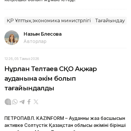
ҚР Ұлттық экономика министрлігі
Тағайындау
Назым Бөлесова
Авторлар
12:26, 05 Тамыз 2026
Нұрлан Телтаев СҚО Ақжар
ауданына әкім болып
тағайындалды
ПЕТРОПАВЛ. KAZINFORM – Ауданның жаңа басшысын
активке Солтүстік Қазақстан облысы әкімінің бірінші