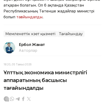
атқарған болатын. Ол 6 ақпанда Қазақстан
Республикасының Төтенше жағдайлар министрі
болып
тағайындалды
.
Мемлекеттік күзет қызметі
Тағайындау
Ербол Жанат
Авторлар
18:20, 05 Тамыз 2026
Ұлттық экономика министрлігі
аппаратының басшысы
тағайындалды