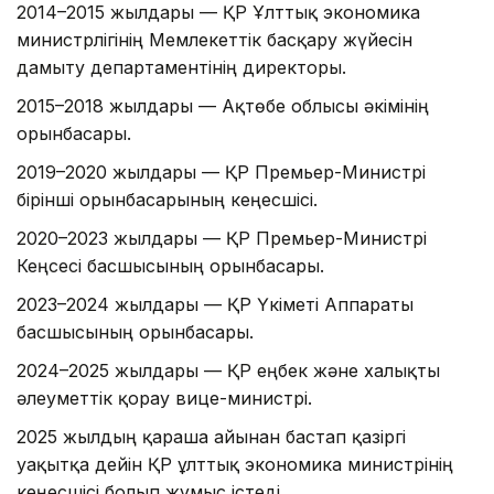
2014–2015 жылдары — ҚР Ұлттық экономика
министрлігінің Мемлекеттік басқару жүйесін
дамыту департаментінің директоры.
2015–2018 жылдары — Ақтөбе облысы әкімінің
орынбасары.
2019–2020 жылдары — ҚР Премьер-Министрі
бірінші орынбасарының кеңесшісі.
2020–2023 жылдары — ҚР Премьер-Министрі
Кеңсесі басшысының орынбасары.
2023–2024 жылдары — ҚР Үкіметі Аппараты
басшысының орынбасары.
2024–2025 жылдары — ҚР еңбек және халықты
әлеуметтік қорғау вице-министрі.
2025 жылдың қараша айынан бастап қазіргі
уақытқа дейін ҚР ұлттық экономика министрінің
кеңесшісі болып жұмыс істеді.