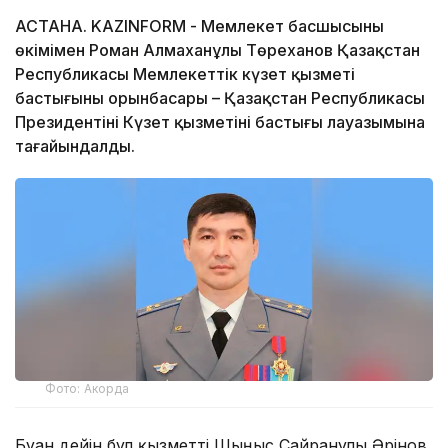
АСТАНА. KAZINFORM - Мемлекет басшысының
өкімімен Роман Алмаханұлы Төреханов Қазақстан
Республикасы Мемлекеттік күзет қызметі
бастығының орынбасары – Қазақстан Республикасы
Президентінің Күзет қызметінің бастығы лауазымына
тағайындалды.
Фото: Акорда
Бұған дейін бұл қызметті Шыңғыс Сайранұлы Әрінов