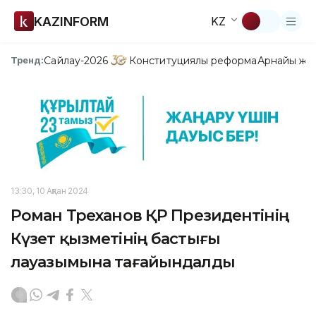
KAZINFORM
KZ
Сайлау-2026
Конституциялық реформа
Арнайы жо
Тренд:
13:30, 10 Ақпан 2024
Роман Төреханов ҚР Президентінің
Күзет қызметінің бастығы
лауазымына тағайындалды