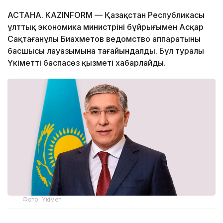
АСТАНА. KAZINFORM — Қазақстан Республикасы
ұлттық экономика министрінің бұйрығымен Асқар
Сақтағанұлы Биахметов ведомство аппаратының
басшысы лауазымына тағайындалды. Бұл туралы
Үкіметтің баспасөз қызметі хабарлайды.
Фото: Үкімет