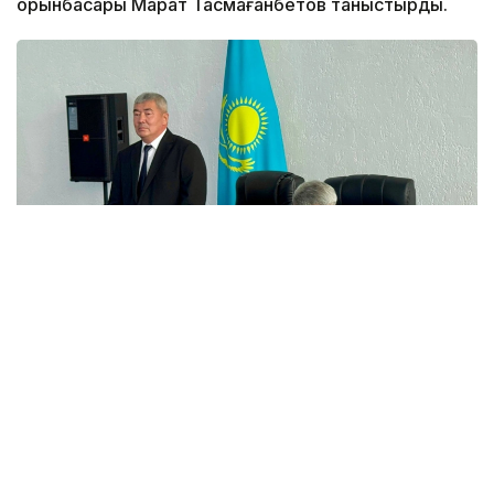
орынбасары Марат Тасмағанбетов таныстырды.
Фото: СҚО әкімдігі
Нұрлан Телтаев 1974 жылдың 9 маусымында СҚО
Мағжан Жұмабаев ауданында дүниеге келген.
1996 жылы Қорған ауыл шаруашылығы академиясын
зооинженер мамандығы бойынша тәмамдаған.