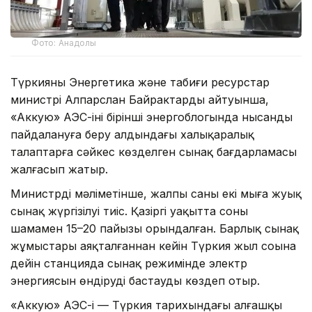
Фото: Анадолы
Түркияның Энергетика және табиғи ресурстар
министрі Алпарслан Байрактардың айтуынша,
«Аккую» АЭС-інің бірінші энергоблогында нысанды
пайдалануға беру алдындағы халықаралық
талаптарға сәйкес көзделген сынақ бағдарламасы
жалғасып жатыр.
Министрдің мәліметінше, жалпы саны екі мыңға жуық
сынақ жүргізілуі тиіс. Қазіргі уақытта соның
шамамен 15–20 пайызы орындалған. Барлық сынақ
жұмыстары аяқталғаннан кейін Түркия жыл соңына
дейін станцияда сынақ режимінде электр
энергиясын өндіруді бастауды көздеп отыр.
«Аккую» АЭС-і — Түркия тарихындағы алғашқы