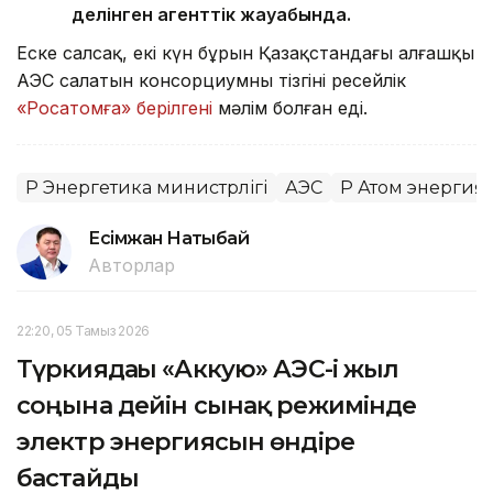
делінген агенттік жауабында.
Еске салсақ, екі күн бұрын Қазақстандағы алғашқы
АЭС салатын консорциумның тізгіні ресейлік
«Росатомға» берілгені
мәлім болған еді.
ҚР Энергетика министрлігі
АЭС
ҚР Атом энергияс
Есімжан Нақтыбай
Авторлар
22:20, 05 Тамыз 2026
Түркиядағы «Аккую» АЭС-і жыл
соңына дейін сынақ режимінде
электр энергиясын өндіре
бастайды