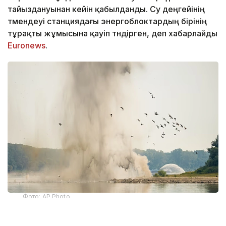
тайыздануынан кейін қабылданды. Су деңгейінің
төмендеуі станциядағы энергоблоктардың бірінің
тұрақты жұмысына қауіп төндірген, деп хабарлайды
Euronews
.
Фото: AP Photo
Румынияның Әскери-теңіз күштері Дунай