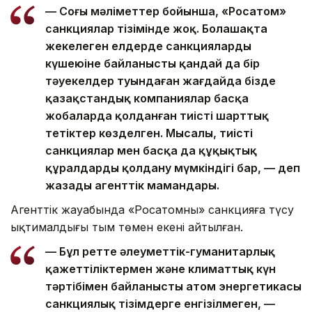
— Соңғы мәліметтер бойынша, «Росатом»
санкциялар тізімінде жоқ. Болашақта
жекелеген елдерде санкциялардың
күшеюіне байланысты қандай да бір
тәуекелдер туындаған жағдайда бізде
қазақстандық компаниялар басқа
жобаларда қолданған тиісті шарттық
тетіктер көзделген. Мысалы, тиісті
санкциялар мен басқа да құқықтық
құралдарды қолдану мүмкіндігі бар, — деп
жазады агенттік мамандары.
Агенттік жауабында «Росатомның» санкцияға түсу
ықтималдығы тым төмен екені айтылған.
— Бұл ретте әлеуметтік-гуманитарлық
қажеттіліктермен және климаттық күн
тәртібімен байланысты атом энергетикасы
санкциялық тізімдерге енгізілмеген, —