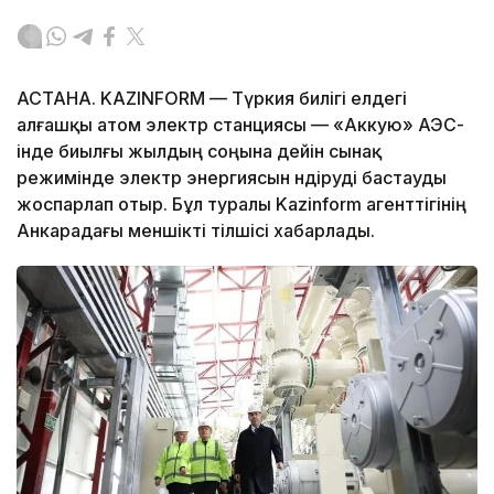
АСТАНА. KAZINFORM — Түркия билігі елдегі
алғашқы атом электр станциясы — «Аккую» АЭС-
інде биылғы жылдың соңына дейін сынақ
режимінде электр энергиясын өндіруді бастауды
жоспарлап отыр. Бұл туралы Kazinform агенттігінің
Анкарадағы меншікті тілшісі хабарлады.