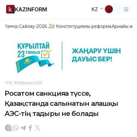
KAZINFORM
KZ
Сайлау-2026
Конституциялық реформа
Арнайы жо
Тренд:
11:15, 16 Маусым 2025
Росатом санкцияға түссе,
Қазақстанда салынатын алғашқы
АЭС-тің тағдыры не болады