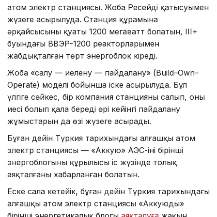
атом электр станциясы. Жоба Ресейдің қатысуымен
жүзеге асырылуда. Станция құрамына
әрқайсысының қуаты 1200 мегаватт болатын, III+
буындағы ВВЭР-1200 реакторларымен
жабдықталған төрт энергоблок кіреді.
Жоба «салу — иелену — пайдалану» (Build–Own–
Operate) моделі бойынша іске асырылуда. Бұл
үлгіге сәйкес, бір компания станцияны салып, оның
иесі болып қала береді әрі кейінгі пайдалану
жұмыстарын да өзі жүзеге асырады.
Бұған дейін Түркия тарихындағы алғашқы атом
электр станциясы — «Аккую» АЭС-інің бірінші
энергоблогының құрылысы іс жүзінде толық
аяқталғаны хабарланған болатын.
Еске сала кетейік, бұған дейін Түркия тарихындағы
алғашқы атом электр станциясы «Аккуюдың»
бірінші энергетикалық блогы
аяқталуға
жақын.