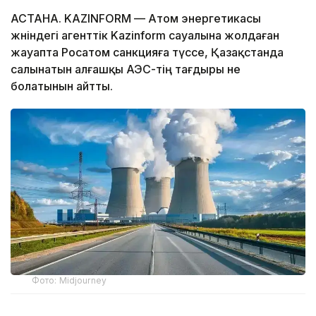
АСТАНА. KAZINFORM — Атом энергетикасы
жөніндегі агенттік Kazinform сауалына жолдаған
жауапта Росатом санкцияға түссе, Қазақстанда
салынатын алғашқы АЭС-тің тағдыры не
болатынын айтты.
Фото: Midjourney