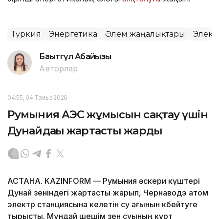
Түркия
Энергетика
Әлем жаңалықтары
Элект
Бақытгүл Абайқызы
Авторлар
04:55, 04 Тамыз 2026
Румыния АЭС жұмысын сақтау үшін
Дунайдағы жартасты жарды
АСТАНА. KAZINFORM — Румыния әскери күштері
Дунай өзеніндегі жартасты жарып, Чернаводэ атом
электр станциясына келетін су ағынын көбейтуге
тырысты. Мұндай шешім өзен суының күрт