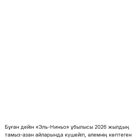
Бұған дейін «Эль-Ниньо» құбылысы 2026 жылдың
тамыз-қазан айларында күшейіп, әлемнің көптеген