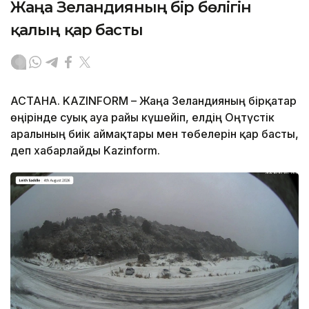
Жаңа Зеландияның бір бөлігін
қалың қар басты
АСТАНА. KAZINFORM – Жаңа Зеландияның бірқатар
өңірінде суық ауа райы күшейіп, елдің Оңтүстік
аралының биік аймақтары мен төбелерін қар басты,
деп хабарлайды Kazinform.