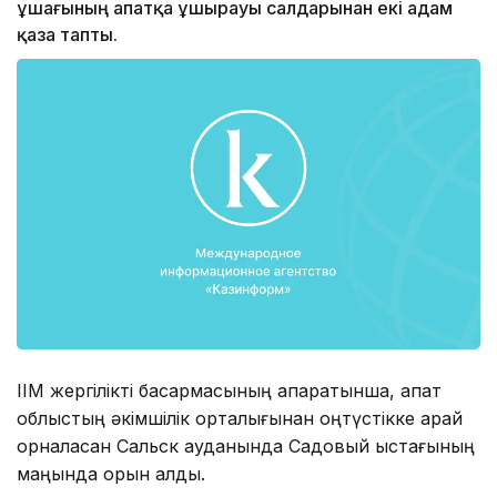
ұшағының апатқа ұшырауы салдарынан екі адам
қаза тапты.
ІІМ жергілікті басқармасының ақпаратынша, апат
облыстың әкімшілік орталығынан оңтүстікке қарай
орналасқан Сальск ауданында Садовый қыстағының
маңында орын алды.