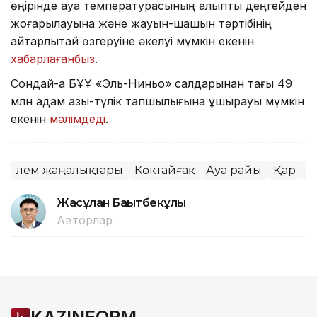
өңірінде ауа температурасының қалыпты деңгейден
жоғарылауына және жауын-шашын тәртібінің
айтарлықтай өзгеруіне әкелуі мүмкін екенін
хабарлағанбыз
.
Сондай-ақ БҰҰ «Эль-Ниньо» салдарынан тағы 49
млн адам азық-түлік тапшылығына ұшырауы мүмкін
екенін
мәлімдеді
.
Әлем жаңалықтары
Көктайғақ
Ауа райы
Қар
К
Жасұлан Бақытбекұлы
Авторлар