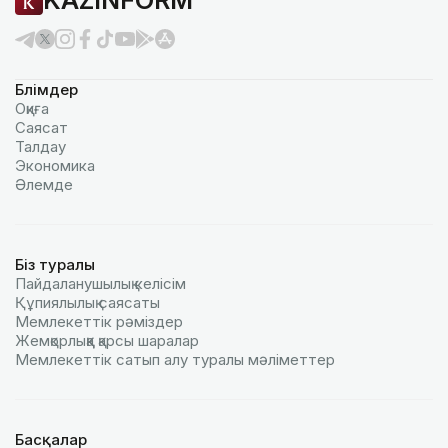
KAZINFORM
Бөлімдер
Оқиға
Саясат
Талдау
Экономика
Әлемде
Біз туралы
Пайдаланушылық келiciм
Құпиялылық саясаты
Мемлекеттік рәміздер
Жемқорлыққа қарсы шаралар
Мемлекеттік сатып алу туралы мәлiметтер
Басқалар