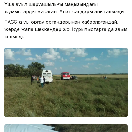
Ұшақ ауыл шаруашылығы маңызындағы
жұмыстарды жасаған. Апат салдары анықталмады.
ТАСС-қа құқық қорғау органдарынан хабарлағандай,
жерде жапа шеккендер жоқ. Құрылыстарға да зақым
келмеді.