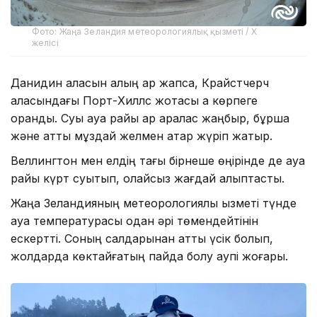
Фото: Жаңа Зеландия метеорологиялық қызметі / X
желісі
Данидин қаласын қалың қар жапса, Крайстчерч
қаласындағы Порт-Хиллс жотасы ақ көрпеге
оранды. Суық ауа райы қар аралас жаңбыр, бұршақ
және қатты мұздай желмен қатар жүріп жатыр.
Веллингтон мен елдің тағы бірнеше өңірінде де ауа
райы күрт суытып, қолайсыз жағдай қалыптасты.
Жаңа Зеландияның метеорологиялық қызметі түнде
ауа температурасы одан әрі төмендейтінін
ескертті. Соның салдарынан қатты үсік болып,
жолдарда көктайғақтың пайда болу қаупі жоғары.