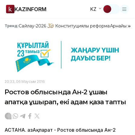
KAZINFORM
KZ
Сайлау-2026
Конституциялық реформа
Арнайы жо
Тренд:
20:33, 06 Маусым 2016
Ростов облысында Ан-2 ұшағы
апатқа ұшырап, екі адам қаза тапты
АСТАНА. ҚазАқпарат - Ростов облысында Ан-2