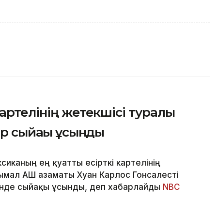
артелінің жетекшісі туралы
ар сыйақы ұсынды
сиканың ең қуатты есірткі картелінің
ымал АҚШ азаматы Хуан Карлос Гонсалесті
інде сыйақы ұсынды, деп хабарлайды
NBC