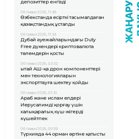
депозиттер енгізді
06 тамыз 2026, 11:46
Өзбекстанда есірткі тасымалдаған
қазақстандық ұсталды
06 тамыз 2026, 11:34
Дубай әуежайларындағы Duty
Free дүкендері криптовалюта
төлемдерін қосты
06 тамыз 2026, 03:02
Қытай АҚШ-қа дрон компоненттері
мен технологияларын
экспорттауға шектеу қойды
06 тамыз 2026, 02:10
Араб және ислам елдері
Иерусалимді қорғау үшін
халықаралық күш-жігерді
күшейтпек
06 тамыз 2026, 00:59
Түркияда 44 орман өртіне қатысты