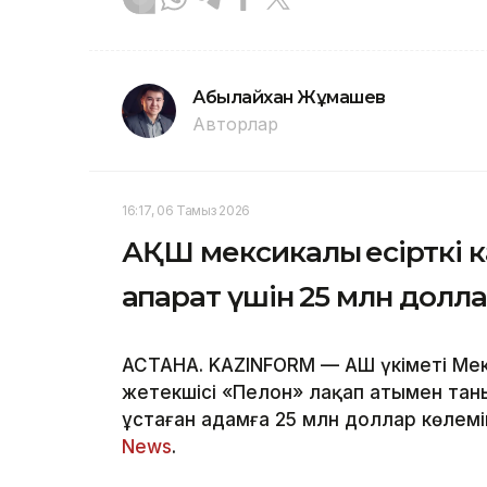
Абылайхан Жұмашев
Авторлар
16:17, 06 Тамыз 2026
АҚШ мексикалық есірткі к
ақпарат үшін 25 млн долл
АСТАНА. KAZINFORM — АҚШ үкіметі Мек
жетекшісі «Пелон» лақап атымен тан
ұстаған адамға 25 млн доллар көлем
News
.