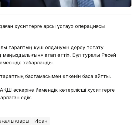
даған хуситтерге қарсы ұстау» операциясы
лық тараптың күш қолдануын дереу тоқтату
нің маңыздылығын» атап өтті». Бұл туралы Ресей
демесінде хабарланды.
қ тараптың бастамасымен өткенін баса айтты.
 АҚШ әскеріне йемендік көтерілісші хуситтерге
арлаған едік.
аңалықтары
Иран