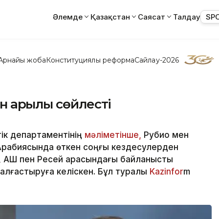
Әлемде
Қазақстан
Саясат
Талдау
SP
Арнайы жоба
Конституциялық реформа
Сайлау-2026
 арқылы сөйлесті
ік департаментінің
мәліметінше,
Рубио мен
Арабиясында өткен соңғы кездесулерден
, АҚШ пен Ресей арасындағы байланысты
лғастыруға келіскен. Бұл туралы
Kazinfor
m