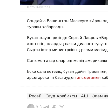
Фото: Keystone
Сондай-ақ Вашингтон Мәскеуге «Иран қол
туралы хабарлады.
Бұған жауап ретінде Сергей Лавров «Бар
қажеттігін, олардың саяси диалогқа түсуі
Сыртқы істер министрлігінің ресми мәлім
Сонымен қатар олар әңгіменің америкалы
Еске сала кетейік, бұған дейін Трамптың
қарсы әрекетті бастауды
тапсырғанын
хаб
Ресей
Сауд Арабиясы
АҚШ
Әлем ж