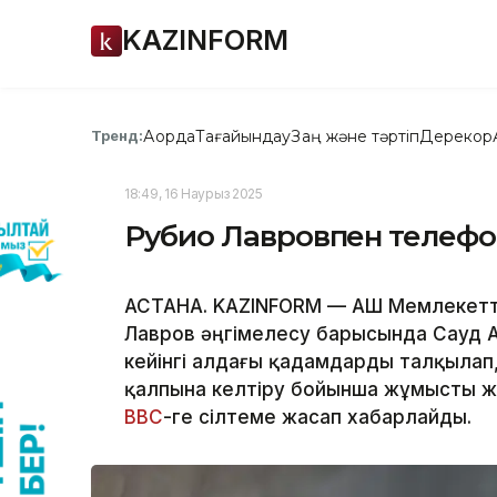
KAZINFORM
Ақорда
Тағайындау
Заң және тәртіп
Дерекқор
Тренд:
18:49, 16 Наурыз 2025
Рубио Лавровпен телефон
АСТАНА. KAZINFORM — АҚШ Мемлекетт
Лавров әңгімелесу барысында Сауд 
кейінгі алдағы қадамдарды талқылап
қалпына келтіру бойынша жұмысты жа
ВВС
-ге сілтеме жасап хабарлайды.