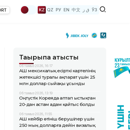
KZ
QZ
РУ
EN
中文
ق ز
ЎЗ
ORT
Тақырыпқа қатысты
06 тамыз 2026, 16:17
АҚШ мексикалық есірткі картелінің
жетекшісі туралы ақпарат үшін 25
млн доллар сыйақы ұсынды
06 тамыз 2026, 13:19
Оңтүстік Кореяда аптап ыстықтан
20-дан астам адам қайтыс болды
06 тамыз 2026, 11:55
АҚШ кейбір өтініш берушілер үшін
250 мың долларға дейін визалық