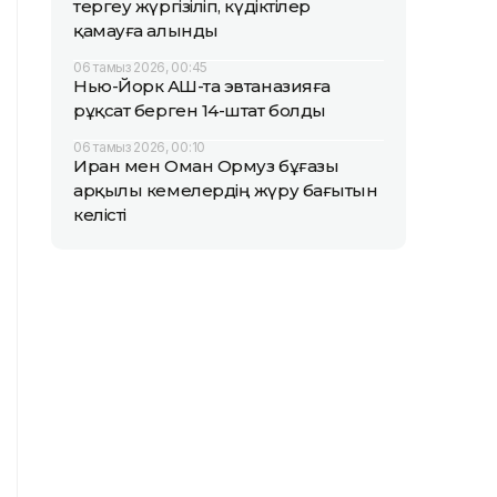
тергеу жүргізіліп, күдіктілер
қамауға алынды
06 тамыз 2026, 00:45
Нью-Йорк АҚШ-та эвтаназияға
рұқсат берген 14-штат болды
06 тамыз 2026, 00:10
Иран мен Оман Ормуз бұғазы
арқылы кемелердің жүру бағытын
келісті