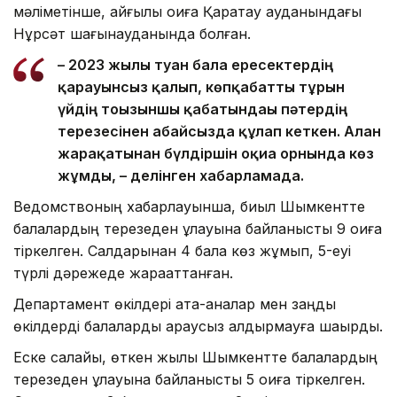
мәліметінше, қайғылы оқиға Қаратау ауданындағы
Нұрсәт шағынауданында болған.
– 2023 жылы туған бала ересектердің
қарауынсыз қалып, көпқабатты тұрғын
үйдің тоғызыншы қабатындағы пәтердің
терезесінен абайсызда құлап кеткен. Алған
жарақатынан бүлдіршін оқиға орнында көз
жұмды, – делінген хабарламада.
Ведомствоның хабарлауынша, биыл Шымкентте
балалардың терезеден құлауына байланысты 9 оқиға
тіркелген. Салдарынан 4 бала көз жұмып, 5-еуі
түрлі дәрежеде жарақаттанған.
Департамент өкілдері ата-аналар мен заңды
өкілдерді балаларды қараусыз қалдырмауға шақырды.
Еске салайық, өткен жылы Шымкентте балалардың
терезеден құлауына байланысты 5 оқиға тіркелген.