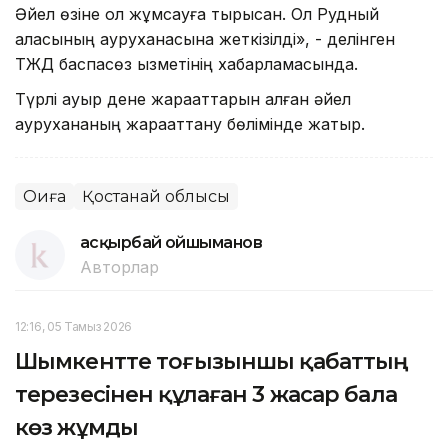
Әйел өзіне қол жұмсауға тырысқан. Ол Рудный
қаласының ауруханасына жеткізілді», - делінген
ТЖД баспасөз қызметінің хабарламасында.
Түрлі ауыр дене жарақаттарын алған әйел
аурухананың жарақаттану бөлімінде жатыр.
Оқиға
Қостанай облысы
Қасқырбай Қойшыманов
Авторлар
12:16, 05 Тамыз 2026
Шымкентте тоғызыншы қабаттың
терезесінен құлаған 3 жасар бала
көз жұмды