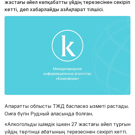
жастағы әйел көпқабатты үйдің терезесінен секіріп
кетті, деп хабарлайды ҚазАқпарат тілшісі.
Ақпаратты облыстық ТЖД баспасөз қызметі растады.
Оқиға бүгін Рудный қаласында болған.
«Алкогольды ішімдік ішкен 27 жастағы әйел тұрғын
үйдің төртінші қабатының терезесінен секіріп кетті.