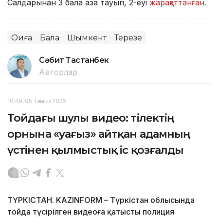
Салдарынан 3 бала қаза тауып, 2-еуі
жарақаттанған.
Оқиға
Бала
Шымкент
Терезе
Сәбит Тастанбек
Авторлар
10:49, 05 Тамыз 2026
Тойдағы шулы видео: тілектің
орнына «уағыз» айтқан адамның
үстінен қылмыстық іс қозғалды
ТҮРКІСТАН. KAZINFORM – Түркістан облысында
тойда түсірілген видеоға қатысты полиция