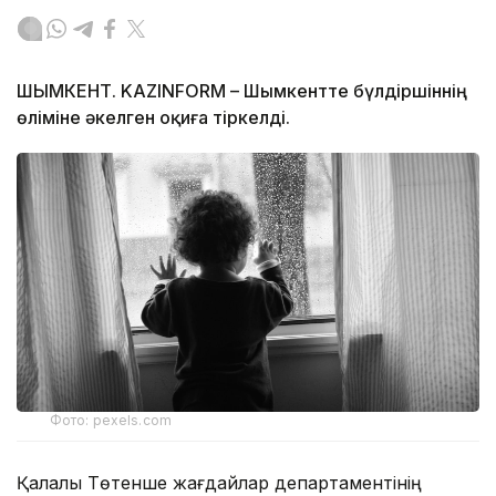
ШЫМКЕНТ. KAZINFORM – Шымкентте бүлдіршіннің
өліміне әкелген оқиға тіркелді.
Фото: pexels.com
Қалалық Төтенше жағдайлар департаментінің