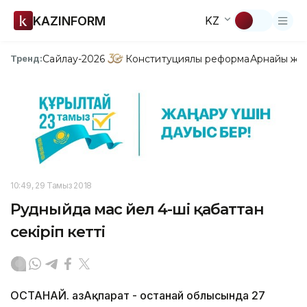
KAZINFORM
KZ
Сайлау-2026
Конституциялық реформа
Арнайы жо
Тренд:
10:49, 29 Тамыз 2018
Рудныйда мас әйел 4-ші қабаттан
секіріп кетті
ҚОСТАНАЙ. ҚазАқпарат - Қостанай облысында 27