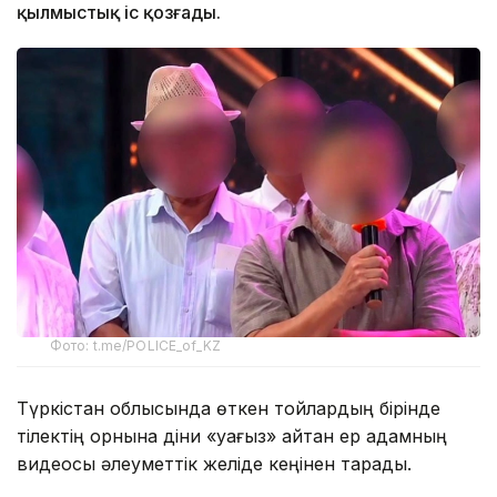
қылмыстық іс қозғады.
Фото: t.me/POLICE_of_KZ
Түркістан облысында өткен тойлардың бірінде
тілектің орнына діни «уағыз» айтқан ер адамның
видеосы әлеуметтік желіде кеңінен тарады.