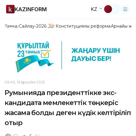
KAZINFORM
KZ
Сайлау-2026
Конституциялық реформа
Арнайы жо
Тренд:
08:46, 18 Қыркүйек 2025
Румынияда президенттікке экс-
кандидатқа мемлекеттік төңкеріс
жасамақ болды деген күдік келтіріліп
отыр