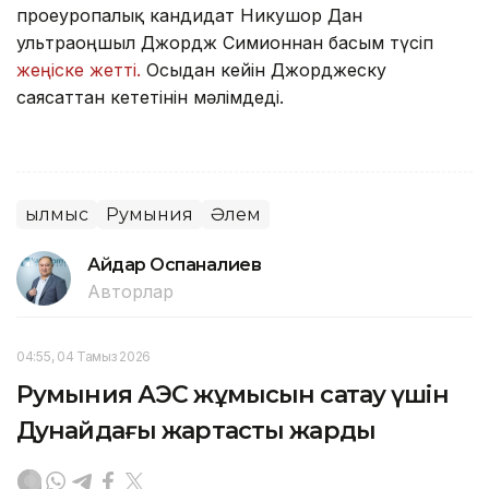
проеуропалық кандидат Никушор Дан
ультраоңшыл Джордж Симионнан басым түсіп
жеңіске жетті.
Осыдан кейін Джорджеску
саясаттан кететінін мәлімдеді.
Қылмыс
Румыния
Әлем
Айдар Оспаналиев
Авторлар
04:55, 04 Тамыз 2026
Румыния АЭС жұмысын сақтау үшін
Дунайдағы жартасты жарды