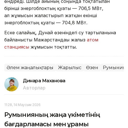
өндіреді. Шілде айының соңында тоқтатылған
бірінші энергоблоктың қуаты — 706,5 МВт,
ал жұмысын жалғастырып жатқан екінші
энергоблоктың қуаты — 704,8 МВт.
Еске салайық, Дунай өзеніндегі су тартылғанына
байланысты Мажарстандағы жалғыз
атом
станциясы
жұмысын тоқтатты.
Әлем жаңалықтары
Жарылыс
Өзен
Румыния
Динара Маханова
Авторлар
11:28, 14 Маусым 2026
Румынияның жаңа үкіметінің
бағдарламасы мен құрамы