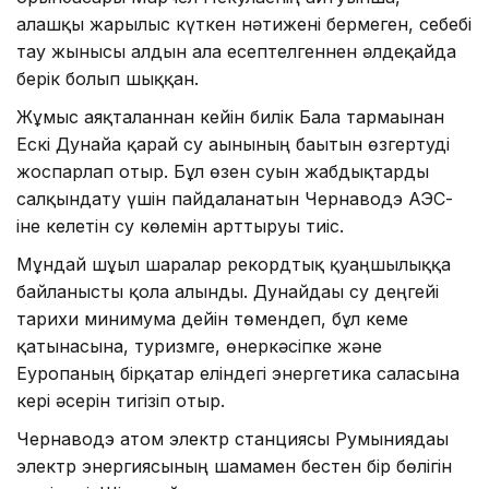
алғашқы жарылыс күткен нәтижені бермеген, себебі
тау жынысы алдын ала есептелгеннен әлдеқайда
берік болып шыққан.
Жұмыс аяқталғаннан кейін билік Бала тармағынан
Ескі Дунайға қарай су ағынының бағытын өзгертуді
жоспарлап отыр. Бұл өзен суын жабдықтарды
салқындату үшін пайдаланатын Чернаводэ АЭС-
іне келетін су көлемін арттыруы тиіс.
Мұндай шұғыл шаралар рекордтық қуаңшылыққа
байланысты қолға алынды. Дунайдағы су деңгейі
тарихи минимумға дейін төмендеп, бұл кеме
қатынасына, туризмге, өнеркәсіпке және
Еуропаның бірқатар еліндегі энергетика саласына
кері әсерін тигізіп отыр.
Чернаводэ атом электр станциясы Румыниядағы
электр энергиясының шамамен бестен бір бөлігін