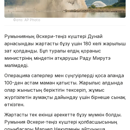
Фото: AP Photo
Румынияның Әскери-теңіз күштері Дунай
арнасындағы жартасты бұзу үшін 180 келі жарылғыш
зат қолданды. Бұл туралы елдің қорғаныс
министрінің міндетін атқарушы Раду Мирутэ
мәлімдеді.
Операцияға саперлер мен сүңгуірлерді қоса алғанда
100-ден астам маман қатысты. Жарылыс алдында
олар жыныстың беріктігін тексеріп, жұмыс
жүргізілетін аумақты дайындау үшін бірнеше сынақ
өткізген.
Жартасты тек екінші әрекетте бұзу мүмкін болды.
Румыния Әскери-теңіз күштері қолбасшысының
орынбасары Марчел Некулаенің айтуынша,