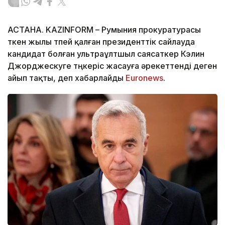
АСТАНА. KAZINFORM – Румыния прокуратурасы
өткен жылы өтпей қалған президенттік сайлауда
кандидат болған ультраұлтшыл саясаткер Кэлин
Джорджескуге төңкеріс жасауға әрекеттенді деген
айып тақты, деп хабарлайды
Еuronews
.