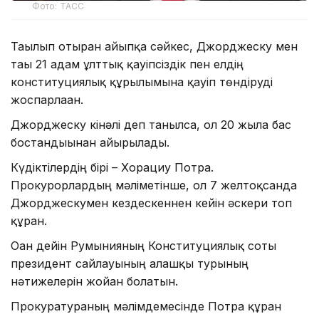
Фото: ТАСС
Тағылып отырған айыпқа сәйкес, Джорджеску мен
тағы 21 адам ұлттық қауіпсіздік пен елдің
конституциялық құрылымына қауіп төндіруді
жоспарлаған.
Джорджеску кінәлі деп танылса, ол 20 жылға бас
бостандығынан айырылады.
Күдіктілердің бірі – Хорациу Потра.
Прокурорлардың мәліметінше, ол 7 желтоқсанда
Джорджескумен кездескеннен кейін әскери топ
құрған.
Оған дейін Румынияның Конституциялық соты
президент сайлауының алғашқы турының
нәтижелерін жойған болатын.
Прокуратураның мәлімдемесінде Потра құрған