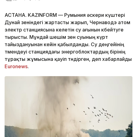
АСТАНА. KAZINFORM — Румыния әскери күштері
Дунай өзеніндегі жартасты жарып, Чернаводэ атом
электр станциясына келетін су ағынын көбейтуге
тырысты. Мұндай шешім өзен суының күрт
тайыздануынан кейін қабылданды. Су деңгейінің
төмендеуі станциядағы энергоблоктардың бірінің
тұрақты жұмысына қауіп төндірген, деп хабарлайды
Euronews
.