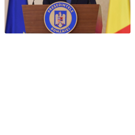
Фото: Inquam Photos/ George Calin via REUTERS
Үкімет бағдарламасында бюджет тапшылығын
қысқарту, Еуропалық одақ-пен келісілген
реформаларды жалғастыру, жеке секторды қолдау
және бюрократиялық кедергілерді азайту
шаралары қарастырылған. Алайда жаңа кабинеттің
басты басымдығы әкімшілік-аумақтық реформа
болады. Тағайындалған премьердің айтуынша, бұл
реформасыз бағдарламаның өзге тармақтарын іске
асыру мүмкін емес.
Томактың кабинетінде үш вице-премьер және 15
министр болады. Сыртқы істер министрі қызметіне