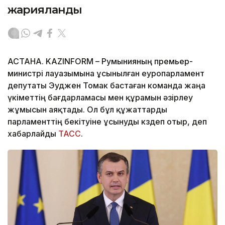
жарияланды
АСТАНА. KAZINFORM – Румынияның премьер-
министрі лауазымына ұсынылған еуропарламент
депутаты Эуджен Томак бастаған команда жаңа
үкіметтің бағдарламасы мен құрамын әзірлеу
жұмысын аяқтады. Ол бұл құжаттарды
парламенттің бекітуіне ұсынуды көздеп отыр, деп
хабарлайды
ТАСС
.