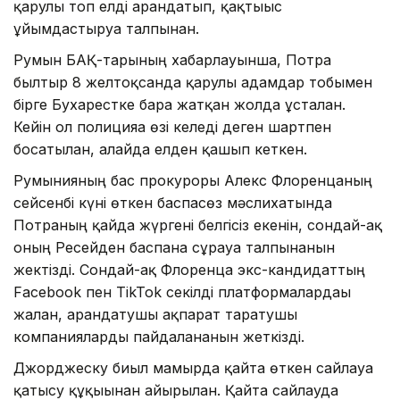
қарулы топ елді арандатып, қақтығыс
ұйымдастыруға талпынған.
Румын БАҚ-тарының хабарлауынша, Потра
былтыр 8 желтоқсанда қарулы адамдар тобымен
бірге Бухарестке бара жатқан жолда ұсталған.
Кейін ол полицияға өзі келеді деген шартпен
босатылған, алайда елден қашып кеткен.
Румынияның бас прокуроры Алекс Флоренцаның
сейсенбі күні өткен баспасөз мәслихатында
Потраның қайда жүргені белгісіз екенін, сондай-ақ
оның Ресейден баспана сұрауға талпынғанын
жектізді. Сондай-ақ Флоренца экс-кандидаттың
Facebook пен TikTok секілді платформалардағы
жалған, арандатушы ақпарат таратушы
компанияларды пайдаланғанын жеткізді.
Джорджеску биыл мамырда қайта өткен сайлауға
қатысу құқығынан айырылған. Қайта сайлауда