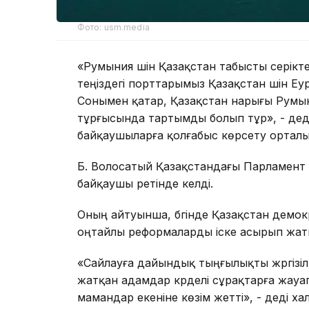
Фото: usm.media
«Румыния үшін Қазақстан табысты серікт
теңіздегі порттарымыз Қазақстан үшін Е
Сонымен қатар, Қазақстан нарығы Румы
тұрғысында тартымды болып тұр», - де
байқаушыларға қолғабыс көрсету орталы
Б. Волосатый Қазақстандағы Парламент 
байқаушы ретінде келді.
Оның айтуынша, бүгінде Қазақстан демо
оңтайлы реформаларды іске асырып жат
«Сайлауға дайындық тыңғылықты жүргізіл
жатқан адамдар күрделі сұрақтарға жауап
мамандар екеніне көзім жетті», - деді х