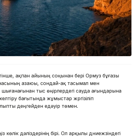
інше, ақпан айының соңынан бері Ормуз бұғазы
насының азаюы, сондай-ақ тасымал мен
шығанағынан тыс өңірлердегі сауда ағындарына
елтіру бағытында жұмыстар жүргізіліп
алыпты деңгейден едәуір төмен.
көлік дәліздерінің бірі. Ол арқылы дүниежүзіндегі