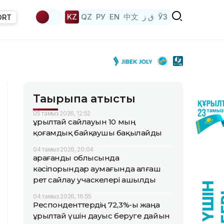
KZ
QZ
РУ
EN
中文
ق ز
ЎЗ
ORT
Тақырыпқа қатысты
05 тамыз 2026, 12:52
Құрылтай сайлауын 10 мың
қоғамдық байқаушы бақылайды
04 тамыз 2026, 20:04
Қарағанды облысында
кәсіпорындар аумағында алғаш
рет сайлау учаскелері ашылды
04 тамыз 2026, 16:55
Респонденттердің 72,3%-ы жаңа
Құрылтай үшін дауыс беруге дайын