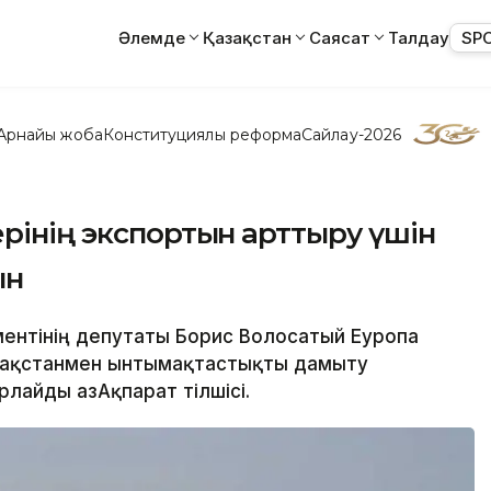
Әлемде
Қазақстан
Саясат
Талдау
SP
Арнайы жоба
Конституциялық реформа
Сайлау-2026
ерінің экспортын арттыру үшін
ын
ментінің депутаты Борис Волосатый Еуропа
зақстанмен ынтымақтастықты дамыту
лайды ҚазАқпарат тілшісі.