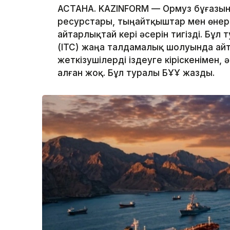
АСТАНА. KAZINFORM — Ормуз бұғазын
ресурстары, тыңайтқыштар мен өнеркә
айтарлықтай кері әсерін тигізді. Бұ
(ITC) жаңа талдамалық шолуында ай
жеткізушілерді іздеуге кіріскенімен, 
алған жоқ. Бұл туралы БҰҰ жазды.