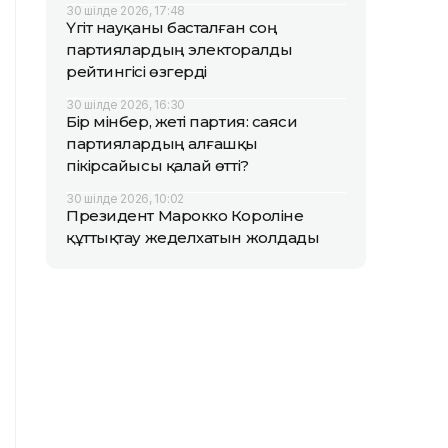
30 шілде 2026, 17:48
Үгіт науқаны басталған соң
партиялардың электоралды
рейтингісі өзгерді
30 шілде 2026, 16:30
Бір мінбер, жеті партия: саяси
партиялардың алғашқы
пікірсайысы қалай өтті?
30 шілде 2026, 10:02
Президент Марокко Короліне
құттықтау жеделхатын жолдады