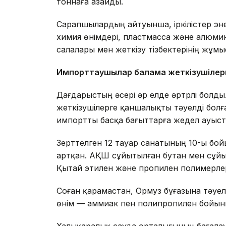
тоннаға азайды.
Сарапшылардың айтуынша, іркілістер эн
химия өнімдері, пластмасса және алюминий
салалары мен жеткізу тізбектерінің жұмыс
Импорттаушылар балама жеткізушілер
Дағдарыстың әсері әр елде әртүрлі болды
жеткізушілерге қаншалықты тәуелді болғ
импортты басқа бағыттарға жедел ауысты
Зерттелген 12 тауар санатының 10-ы бо
артқан. АҚШ сұйытылған бутан мен сұйыты
Қытай этилен және пропилен полимерлер
Соған қарамастан, Ормуз бұғазына тәуе
өнім — аммиак пен полипропилен бойынш
Халықаралық сауда орталығының бағала