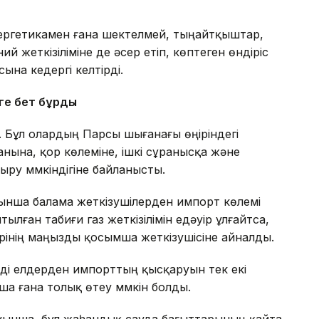
ергетикамен ғана шектелмей, тыңайтқыштар,
 жеткізіліміне де әсер етіп, көптеген өндіріс
ына кедергі келтірді.
ге бет бұрды
. Бұл олардың Парсы шығанағы өңіріндегі
анына, қор көлеміне, ішкі сұранысқа және
ру мүмкіндігіне байланысты.
йынша балама жеткізушілерден импорт көлемі
лған табиғи газ жеткізілімін едәуір ұлғайтса,
інің маңызды қосымша жеткізушісіне айналды.
лді елдерден импорттың қысқаруын тек екі
а ғана толық өтеу мүмкін болды.
уынша, бұл жаһандық сауда бағыттарының қайта