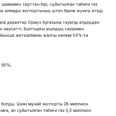
шамамен төрттен бірі, сұйытылған табиғи газ
ің әлемдік экспортының үштен біріне жуығы өтеді.
ала деректер Ормуз бұғазына тәуелді елдерден
н көрсетті. Былтырғы жылдың сәуірімен
ойынша жеткізілімнің жалпы көлемі 54%-ға
 95%;
лі болды. Шикі мұнай экспорты 28 миллион
наға, ал сұйытылған табиғи газ 5,5 миллион