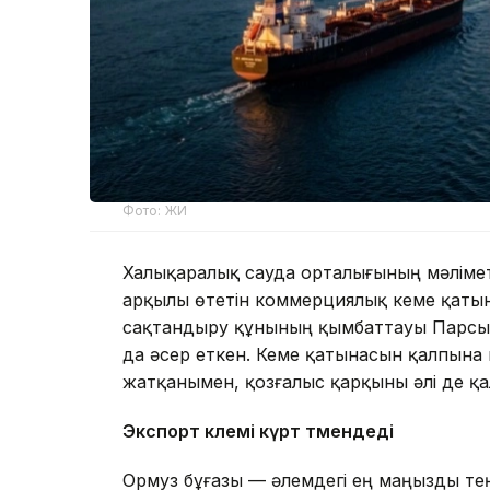
Фото: ЖИ
Халықаралық сауда орталығының мәлімет
арқылы өтетін коммерциялық кеме қаты
сақтандыру құнының қымбаттауы Парсы 
да әсер еткен. Кеме қатынасын қалпына к
жатқанымен, қозғалыс қарқыны әлі де қ
Экспорт көлемі күрт төмендеді
Ормуз бұғазы — әлемдегі ең маңызды теңіз 