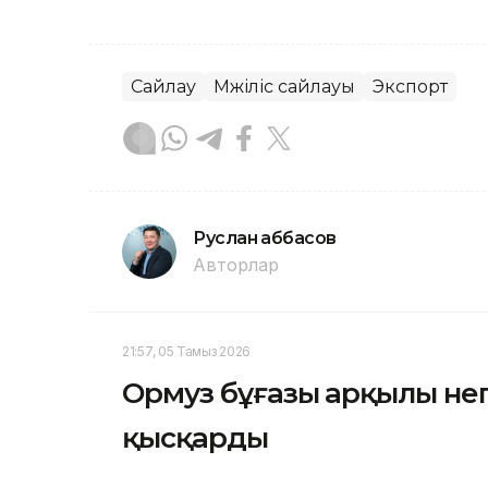
Сайлау
Мәжіліс сайлауы
Экспорт
Руслан Ғаббасов
Авторлар
21:57, 05 Тамыз 2026
Ормуз бұғазы арқылы негі
қысқарды