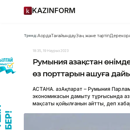
KAZINFORM
Ақорда
Тағайындау
Заң және тәртіп
Дерекқор
Тренд:
18:35, 19 Наурыз 2023
Румыния Қазақстан өнімд
өз порттарын ашуға дай
АСТАНА. ҚазАқпарат – Румыния Парла
экономикасын дамыту тұрғысында Қа
мақсаты қойылғанын айтты, деп хабар