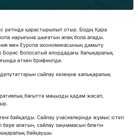
ес ретінде қарастырылып отыр. Біздің Қара
уропа нарығына шығатын алаң бола алады.
ния мен Еуропа экономикасының дамыту
ді Борис Волосатый елордадағы Халықаралық
ғында өткен брифингіде.
депутаттарын сайлау кезеңіне халықаралық
кратиялық бағытта маңызды қадам жасап,
ыр.
гені байқалды. Сайлау учаскелерінде жұмыс істеп
 бере алатын, сайлау заңнамасын білетін
алықаралық байқаушы.