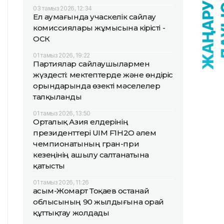
03 тамыз 2026, 12:34
Ел аумағында учаскелік сайлау
комиссиялары жұмысына кірісті -
ОСК
01 тамыз 2026, 19:22
Партиялар сайлаушылармен
жүздесті: мектептерде және өндіріс
орындарында өзекті мәселелер
талқыланды
01 тамыз 2026, 13:50
Орталық Азия елдерінің
президенттері UIM F1H2O әлем
чемпионатының гран-при
кезеңінің ашылу салтанатына
қатысты
01 тамыз 2026, 11:26
Қасым-Жомарт Тоқаев Қостанай
облысының 90 жылдығына орай
құттықтау жолдады