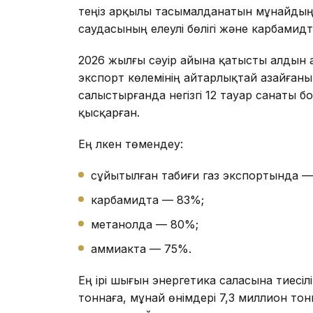
теңіз арқылы тасымалданатын мұнайдың 
саудасының елеулі бөлігі және карбамидт
2026 жылғы сәуір айына қатысты алдын 
экспорт көлемінің айтарлықтай азайғаны
салыстырғанда негізгі 12 тауар санаты б
қысқарған.
Ең үлкен төмендеу:
сұйытылған табиғи газ экспортында —
карбамидта — 83%;
метанолда — 80%;
аммиакта — 75%.
Ең ірі шығын энергетика саласына тиесі
тоннаға, мұнай өнімдері 7,3 миллион тон