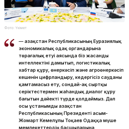
Фото: Үкімет
— Қазақстан Республикасының Еуразиялық
экономикалық одақ органдарына
төрағалық етуі аясында біз жасанды
интеллектіні дамытып, логистикалық
хабтар құру, өнеркәсіп және агроөнеркәсіп
кешенін цифрландыру, кедергісіз сауданы
қамтамасыз ету, сондай-ақ сыртқы
серіктестермен жаһандық диалог құру
бағытын дәйекті түрде қолдаймыз. Дәл
осы ұстанымды Қазақстан
Республикасының Президенті Қасым-
Жомарт Кемелұлы Тоқаев Одаққа мүше
мемлекеттердің басшыларына