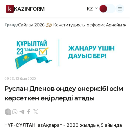
KAZINFORM
KZ
Сайлау-2026
Конституциялық реформа
Арнайы жо
Тренд:
09:23, 13 Қазан 2020
Руслан Дәленов өңдеу өнеркәсібі өсім
көрсеткен өңірлерді атады
НҰР-СҰЛТАН. ҚазАқпарат - 2020 жылдың 9 айында