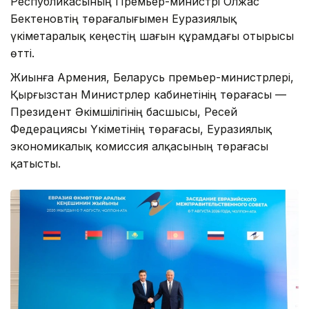
Республикасының Премьер-министрі Олжас
Бектеновтің төрағалығымен Еуразиялық
үкіметаралық кеңестің шағын құрамдағы отырысы
өтті.
Жиынға Армения, Беларусь премьер-министрлері,
Қырғызстан Министрлер кабинетінің төрағасы —
Президент Әкімшілігінің басшысы, Ресей
Федерациясы Үкіметінің төрағасы, Еуразиялық
экономикалық комиссия алқасының төрағасы
қатысты.