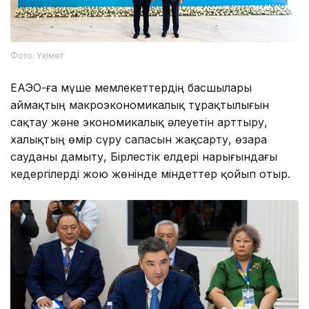
Фото: Үкімет
ЕАЭО-ға мүше мемлекеттердің басшылары
аймақтың макроэкономикалық тұрақтылығын
сақтау және экономикалық әлеуетін арттыру,
халықтың өмір сүру сапасын жақсарту, өзара
сауданы дамыту, Бірлестік елдері нарығындағы
кедергілерді жою жөнінде міндеттер қойып отыр.