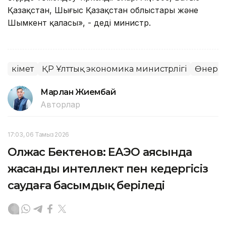
Қазақстан, Шығыс Қазақстан облыстары және
Шымкент қаласы», - деді министр.
Үкімет
ҚР Ұлттық экономика министрлігі
Өнеркә
Марлан Жиембай
Авторлар
17:03, 06 Тамыз 2026
Олжас Бектенов: ЕАЭО аясында
жасанды интеллект пен кедергісіз
саудаға басымдық беріледі