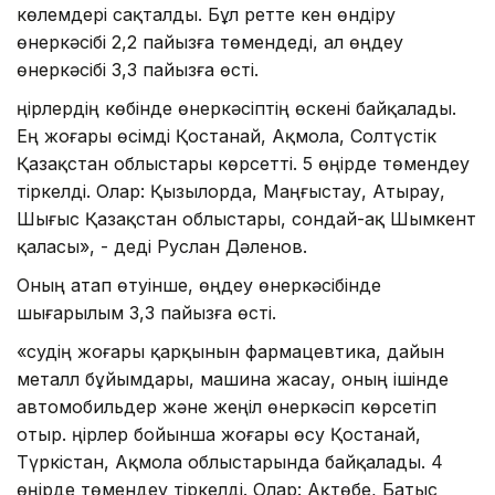
көлемдері сақталды. Бұл ретте кен өндіру
өнеркәсібі 2,2 пайызға төмендеді, ал өңдеу
өнеркәсібі 3,3 пайызға өсті.
Өңірлердің көбінде өнеркәсіптің өскені байқалады.
Ең жоғары өсімді Қостанай, Ақмола, Солтүстік
Қазақстан облыстары көрсетті. 5 өңірде төмендеу
тіркелді. Олар: Қызылорда, Маңғыстау, Атырау,
Шығыс Қазақстан облыстары, сондай-ақ Шымкент
қаласы», - деді Руслан Дәленов.
Оның атап өтуінше, өңдеу өнеркәсібінде
шығарылым 3,3 пайызға өсті.
«Өсудің жоғары қарқынын фармацевтика, дайын
металл бұйымдары, машина жасау, оның ішінде
автомобильдер және жеңіл өнеркәсіп көрсетіп
отыр. Өңірлер бойынша жоғары өсу Қостанай,
Түркістан, Ақмола облыстарында байқалады. 4
өңірде төмендеу тіркелді. Олар: Ақтөбе, Батыс