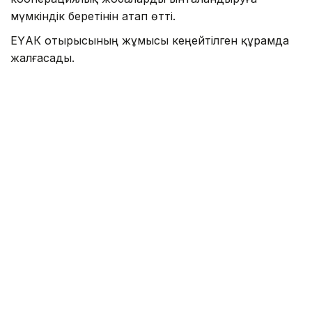
мүмкіндік беретінін атап өтті.
ЕҮАК отырысының жұмысы кеңейтілген құрамда
жалғасады.
Айта кетелік Қазақстан ЕАЭО-ның бірыңғай
цифрлық аккредиттеу кеңістігін қалыптастыруды
ұсынғаны туралы
жазған едік
.
Үкімет
Логистика
Олжас Бектенов
ЕАЭО
Сауд
Назым Бөлесова
Авторлар
15:30, 06 Тамыз 2026
Жеңіл өнеркәсіпті дамытуға
арналған 28 шара іске асырылады