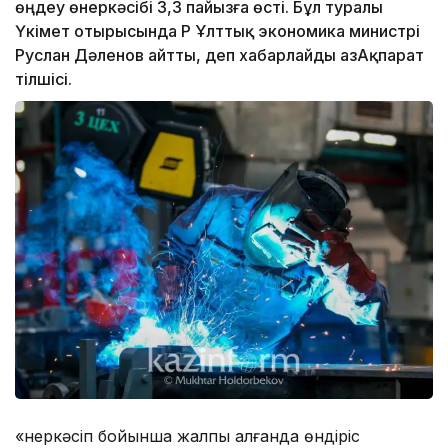
өңдеу өнеркәсібі 3,3 пайызға өсті. Бұл туралы
Үкімет отырысында ҚР Ұлттық экономика министрі
Руслан Дәленов айтты, деп хабарлайды ҚазАқпарат
тілшісі.
«Өнеркәсіп бойынша жалпы алғанда өндіріс