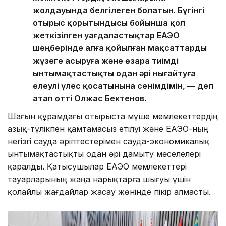
жолдауында белгілеген болатын. Бүгінгі
отырыс қорытындысы бойынша қол
жеткізілген уағдаластықтар ЕАЭО
шеңберінде алға қойылған мақсаттарды
жүзеге асыруға және өзара тиімді
ынтымақтастықты одан әрі нығайтуға
елеулі үлес қосатынына сенімдімін, — деп
атап өтті Олжас Бектенов.
Шағын құрамдағы отырыста мүше мемлекеттердің
азық-түлікпен қамтамасыз етілуі және ЕАЭО-ның
негізгі сауда әріптестерімен сауда-экономикалық
ынтымақтастықты одан әрі дамыту мәселелері
қаралды. Қатысушылар ЕАЭО мемлекеттері
тауарларының жаңа нарықтарға шығуы үшін
қолайлы жағдайлар жасау жөнінде пікір алмасты.