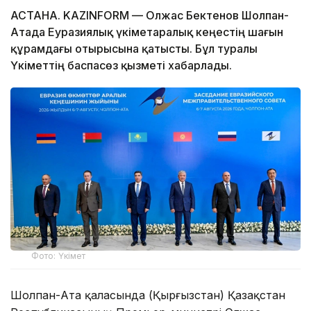
АСТАНА. KAZINFORM — Олжас Бектенов Шолпан-
Атада Еуразиялық үкіметаралық кеңестің шағын
құрамдағы отырысына қатысты. Бұл туралы
Үкіметтің баспасөз қызметі хабарлады.
Фото: Үкімет
Шолпан-Ата қаласында (Қырғызстан) Қазақстан