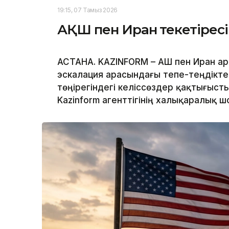
19:15, 07 Тамыз 2026
АҚШ пен Иран текетіресі
АСТАНА. KAZINFORM – АҚШ пен Иран ар
эскалация арасындағы тепе-теңдікте
төңірегіндегі келіссөздер қақтығыст
Kazinform агенттігінің халықаралық