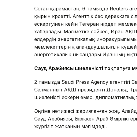
Соған қарамастан, 6 тамызда Reuters аг
қырын көрсетті. Агенттік бес дереккөзге 
ескертуінен кейін Тегеран өңірдегі мем
хабарлады. Мәліметке сәйкес, Иран АҚШ
елдердің энергетикалық инфрақұрылымына
мемлекеттерінің алаңдаушылығын күшейт
энергетикалық нысандары Иранның ықт
Сауд Арабиясы шиеленісті тоқтатуға м
2 тамызда Saudi Press Agency агенттігі
Салманның АҚШ президенті Дональд Тр
шиеленісті әскери емес, дипломатиялы
Әңгіме нәтижесі жарияланған жоқ. Алай
Сауд Арабиясы, Біріккен Араб Әмірліктер
жүргізіп жатқанын мәлімдеді.