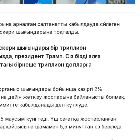
рына арналған салтанатты қабылдауда сөйлеген
 әскери шығындарына тоқталды.
әскери шығындары бір триллион
ңызда, президент Трамп. Сіз бізді алға
р тағы бірнеше триллион долларға
қорғаныс шығындары бойынша қазіргі 2%
%-на дейін жеткізу жоспарына байланысты болмақ.
аммитте қабылданады деп күтілуде.
5 маусым күні өтеді. Үш сағатқа жоспарланған
рқайсысына шамамен 5,5 минуттан сөз беріледі.