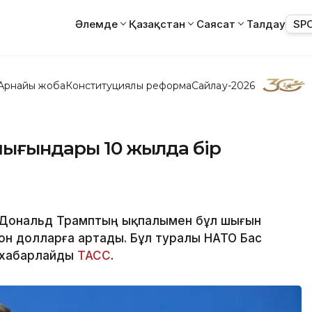
Әлемде
Қазақстан
Саясат
Талдау
SP
Арнайы жоба
Конституциялық реформа
Сайлау-2026
шығындары 10 жылда бір
і Дональд Трамптың ықпалымен бұл шығын
он долларға артады. Бұл туралы НАТО Бас
 хабарлайды
ТАСС
.