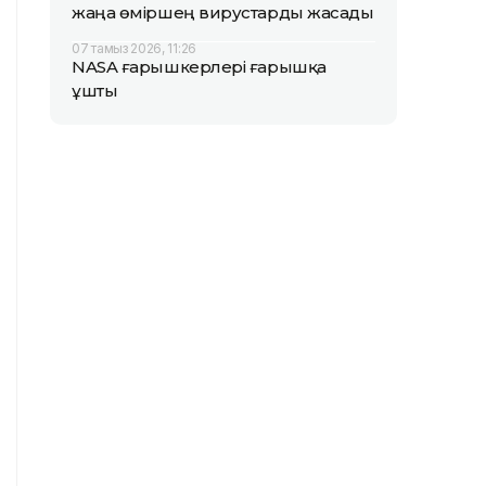
жаңа өміршең вирустарды жасады
07 тамыз 2026, 11:26
NASA ғарышкерлері ғарышқа
ұшты