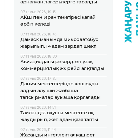
арналған лагерьлерге таралды
07 тамыз 2026, 19:15
АҚШ пен Иран текетіресі қалай
өрбіп келеді
07 тамыз 2026, 18:45
Дамаск маңында микроавтобус
жарылып, 14 адам зардап шекті
07 тамыз 2026, 18:30
Авиациядағы рекорд: ең ұзақ
коммерциялық жүк рейсі аяқталды
07 тамыз 2026, 17:35
Дания мектептерінде көшірудің
алдын алу үшін жазбаша
тапсырмалар ауызша қорғалады
07 тамыз 2026, 14:51
Таиландта оқушы мектепте оқ
жаудырып, жеті адам қаза тапты
07 тамыз 2026, 11:44
Жасанды интеллект алғаш рет