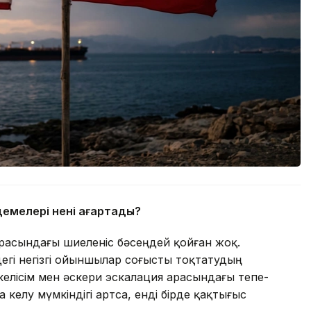
емелері нені аңғартады?
асындағы шиеленіс бәсеңдей қойған жоқ.
егі негізгі ойыншылар соғысты тоқтатудың
келісім мен әскери эскалация арасындағы тепе-
 келу мүмкіндігі артса, енді бірде қақтығыс