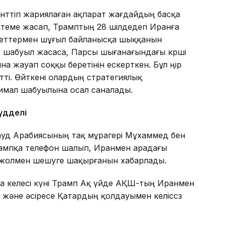
енттігі жариялаған ақпарат жағдайдың басқа
сілтеме жасап, Трамптың 28 шілдедегі Иранға
лекеттермен шұғыл байланысқа шыққанын
 шабуыл жасаса, Парсы шығанағындағы көрші
 жауап соққы беретінін ескерткен. Бұл өңір
ті. Өйткені олардың стратегиялық
имал шабуылына осал саналады.
үдделі
 Сауд Арабиясының тақ мұрагері Мұхаммед бен
ампқа телефон шалып, Иранмен арадағы
қ жолмен шешуге шақырғанын хабарлады.
да келесі күні Трамп Ақ үйде АҚШ-тың Иранмен
і және әсіресе Қатардың қолдауымен келіссөз