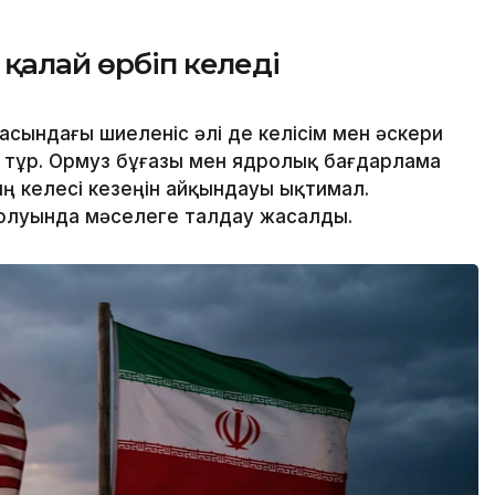
 қалай өрбіп келеді
асындағы шиеленіс әлі де келісім мен әскери
 тұр. Ормуз бұғазы мен ядролық бағдарлама
ың келесі кезеңін айқындауы ықтимал.
 шолуында мәселеге талдау жасалды.