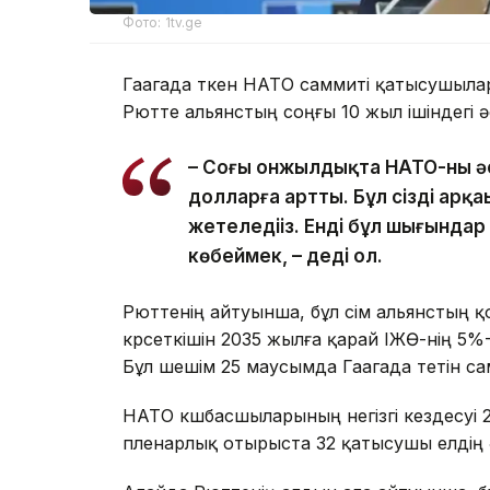
Фото: 1tv.ge
Гаагада өткен НАТО саммиті қатысушыла
Рютте альянстың соңғы 10 жыл ішіндегі
– Соңғы онжылдықта НАТО-ның 
долларға артты. Бұл сіздің арқа
жетеледіңіз. Енді бұл шығында
көбеймек, – деді ол.
Рюттенің айтуынша, бұл өсім альянстың 
көрсеткішін 2035 жылға қарай ІЖӨ-нің 5
Бұл шешім 25 маусымда Гаагада өтетін с
НАТО көшбасшыларының негізгі кездесуі 2
пленарлық отырыста 32 қатысушы елдің ә