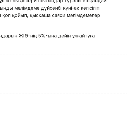
бұл жолы әскери шығындар туралы ешқандай
ынды мәлімдеме дүйсенбі күні-ақ келісіліп
н қол қойып, қысқаша саяси мәлімдемелер
ндарын ЖІӨ-нің 5%-ына дейін ұлғайтуға