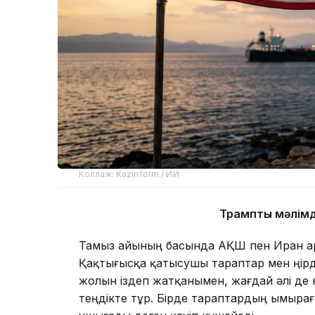
Коллаж: Kazinform / ИИ
Трамптың мәлімд
Тамыз айының басында АҚШ пен Иран ар
Қақтығысқа қатысушы тараптар мен өңірд
жолын іздеп жатқанымен, жағдай әлі де 
теңдікте тұр. Бірде тараптардың ымыраға