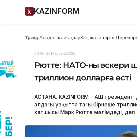
KAZINFORM
Ақорда
Тағайындау
Заң және тәртіп
Дерекқор
Тренд:
04:40, 25 Маусым 2025
Рютте: НАТО-ның әскери 
триллион долларға өсті
АСТАНА. KAZINFORM – АҚШ президент
алдағы уақытта тағы бірнеше трилли
хатшысы Марк Рютте мәлімдеді, деп