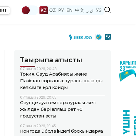
KZ
QZ
РУ
EN
中文
ق ز
ЎЗ
ORT
Тақырыпқа қатысты
07 тамыз 2026, 20:48
Түркия, Сауд Арабиясы және
Пәкістан қорғаныс туралы үшжақты
келісімге қол қойды
07 тамыз 2026, 20:05
Сеулде ауа температурасы жеті
жылдан бері алғаш рет 40
градустан асты
07 тамыз 2026, 19:45
Конгода Эбола індеті босқындарға