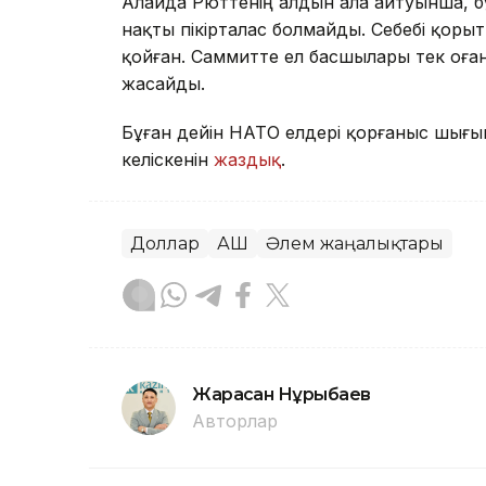
Алайда Рюттенің алдын ала айтуынша, 
нақты пікірталас болмайды. Себебі қорыт
қойған. Саммитте ел басшылары тек оға
жасайды.
Бұған дейін НАТО елдері қорғаныс шығы
келіскенін
жаздық
.
Доллар
АҚШ
Әлем жаңалықтары
Жарасқан Нұрыбаев
Авторлар