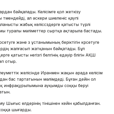
рдан байқалады. Келісімге қол жеткізу
төмендейді, ал әскери шиеленіс қаупі
ланысты жабық келіссөздерге қатысты түрлі
мы туралы мәліметтер сыртқа ақтарыла бастады.
рсетуге және өз ұстанымының беріктігін көрсетуге
ердің жалғасып жатқанын байқатады. Бұл
дерге қатысты негізгі белгінің едәуір бөлігін АҚШ
ап отыр.
леуметтік желісінде Иранмен жақын арада келісім
ан бас тартатынын мәлімдеді. Бұған дейін ол
қ инфрақұрылымына ауқымды соққы беруі
атын.
 Шығыс елдерінің өтінішінен кейін қабылданған.
 жоққа шығарды.