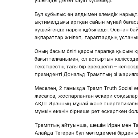
ушығады деген қауіп күшейеді.
Бұл құбылыс ең алдымен әлемдік нарықта
ықтималдығы артқан сайын мұнай бағасы 
күшейгенде нарық құбылады. Осыған бай
ақпараттар жиілеп, тараптардың ұстаны
Оның басым бөлігі қарсы тарапқа қысым кө
бағытталғанымен, ол астыртын келіссөзд
текетірестің тағы бір ерекшелігі – келіссөз
президенті Дональд Трамптың өзі жариял
Мәселен, 2 тамызда Трамп Truth Social ә
жасалса, жоспарланған әскери соққылард
АҚШ Иранның мұнай және энергетикалы
мүмкін екенін бірнеше рет ескерткен бол
Трамптың айтуынша, шешім Иран мен Таяу
Алайда Тегеран бұл мәлімдемені бірден