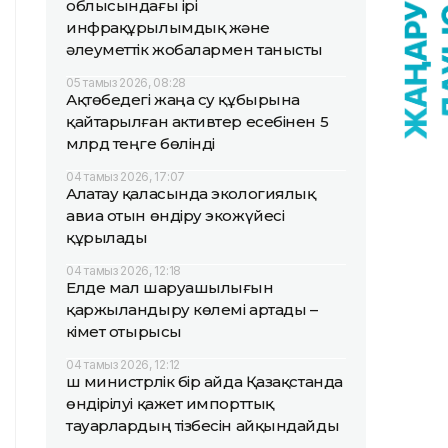
облысындағы ірі
инфрақұрылымдық және
әлеуметтік жобалармен танысты
05 тамыз 2026, 08:28
Ақтөбедегі жаңа су құбырына
қайтарылған активтер есебінен 5
млрд теңге бөлінді
04 тамыз 2026, 17:07
Алатау қаласында экологиялық
авиа отын өндіру экожүйесі
құрылады
04 тамыз 2026, 12:18
Елде мал шаруашылығын
қаржыландыру көлемі артады –
Үкімет отырысы
04 тамыз 2026, 12:12
Үш министрлік бір айда Қазақстанда
өндірілуі қажет импорттық
тауарлардың тізбесін айқындайды