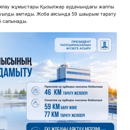
циялау жұмыстары Қызылжар ауданындағы жалпы
уылды қамтиды. Жоба аясында 59 шақырым тарату
сі салынады.