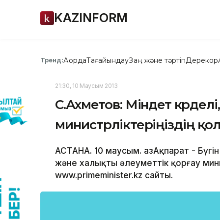
KAZINFORM
Ақорда
Тағайындау
Заң және тәртіп
Дерекқор
Тренд:
21:30, 10 Маусым 2013
С.Ахметов: Міндет күрделі
министрліктеріңіздің қо
АСТАНА. 10 маусым. ҚазАқпарат - Бүгі
және халықты әлеуметтік қорғау мин
www.primeminister.kz сайты.