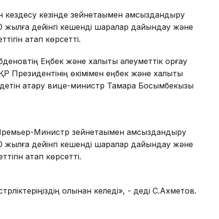
кездесу кезінде зейнетақымен қамсыздандыру
0 жылға дейінгі кешенді шаралар дайындау және
тігін атап көрсетті.
новтің Еңбек және халықты әлеуметтік қорғау
 ҚР Президентінің өкімімен еңбек және халықты
індетін атқару вице-министр Тамара Босымбекқызы
Премьер-Министр зейнетақымен қамсыздандыру
0 жылға дейінгі кешенді шаралар дайындау және
тігін атап көрсетті.
трліктеріңіздің қолынан келеді», - деді С.Ахметов.