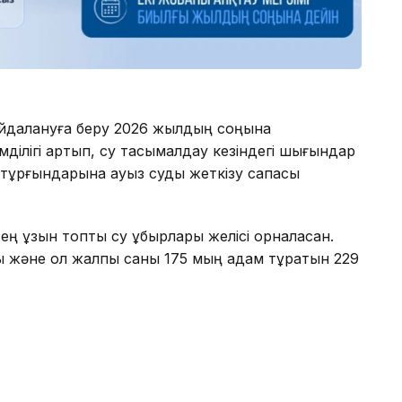
айдалануға беру 2026 жылдың соңына
ділігі артып, су тасымалдау кезіндегі шығындар
ң тұрғындарына ауыз суды жеткізу сапасы
ең ұзын топтық су құбырлары желісі орналасқан.
 және ол жалпы саны 175 мың адам тұратын 229
аталған инфрақұрылымды дамытуға 45 млрд
жобаны қаржыландыруға мүмкіндік берді.
інгі аралықта Арнаулы мемлекеттік қор қаражаты