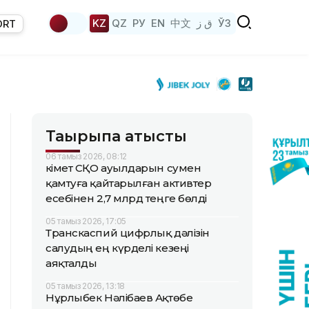
KZ
QZ
РУ
EN
中文
ق ز
ЎЗ
ORT
Тақырыпқа қатысты
06 тамыз 2026, 08:12
Үкімет СҚО ауылдарын сумен
қамтуға қайтарылған активтер
есебінен 2,7 млрд теңге бөлді
05 тамыз 2026, 17:05
Транскаспий цифрлық дәлізін
салудың ең күрделі кезеңі
аяқталды
05 тамыз 2026, 13:18
Нұрлыбек Нәлібаев Ақтөбе