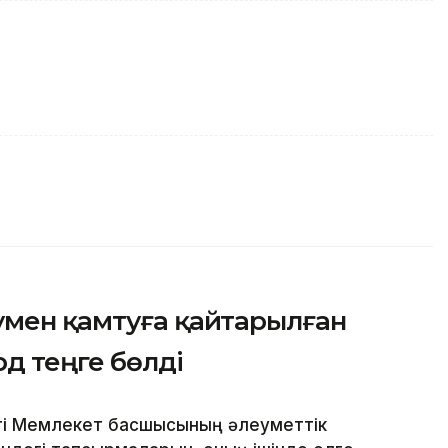
умен қамтуға қайтарылған
рд теңге бөлді
еті Мемлекет басшысының әлеуметтік