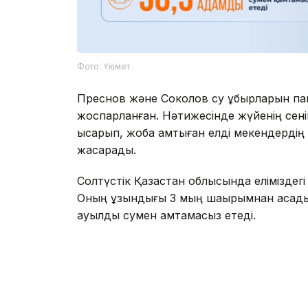
Фото: Үкімет
Преснов және Соколов су құбырларын п
жоспарланған. Нәтижесінде жүйенің сенім
қысқарып, жоба қамтыған елді мекендерді
жақсарады.
Солтүстік Қазақстан облысында еліміздегі 
Оның ұзындығы 3 мың шақырымнан асады
ауылды сумен қамтамасыз етеді.
2025 жылы Арнаулы мемлекеттік қордан 
теңгеден астам қаражат бөлінді, бұл 48 
Айта кетейік,2024 жылдан 2026 жылға дей