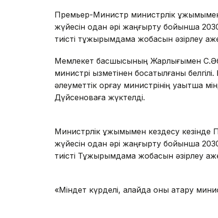
Премьер-Министр министрлік ұжымымен 
жүйесін одан әрі жаңғырту бойынша 203
тиісті тұжырымдама жобасын әзірлеу қажет
Мемлекет басшысының Жарлығымен С.Әбде
министрі қызметінен босатылғаны белгілі.
әлеуметтік қорғау министрінің уақытша м
Дүйсеноваға жүктелді.
Министрлік ұжымымен кездесу кезінде 
жүйесін одан әрі жаңғырту бойынша 203
тиісті Тұжырымдама жобасын әзірлеу қажет
«Міндет күрделі, алайда оны атқару минис