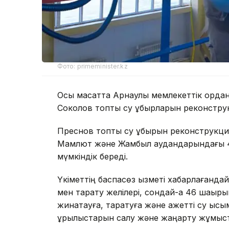
Фото: primeminister.kz
Осы мақсатта Арнаулы мемлекеттік қорда
Соколов топтық су құбырларын реконструк
Преснов топтық су құбырын реконструкци
Мамлют және Жамбыл аудандарындағы 43 
мүмкіндік береді.
Үкіметтің баспасөз қызметі хабарлағандай
мен тарату желілері, сондай-ақ 46 шақыры
жинақтауға, таратуға және қажетті су қыс
құрылыстарын салу және жаңарту жұмыс