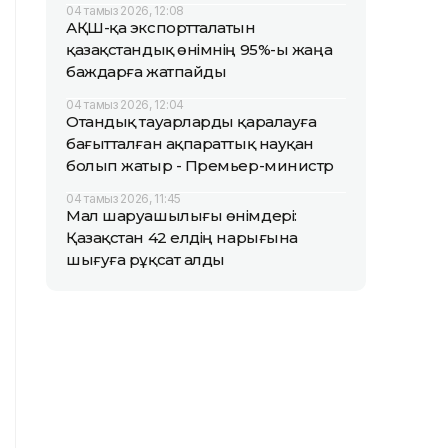
04 тамыз 2026, 12:08
АҚШ-қа экспортталатын
қазақстандық өнімнің 95%-ы жаңа
баждарға жатпайды
04 тамыз 2026, 12:04
Отандық тауарларды қаралауға
бағытталған ақпараттық науқан
болып жатыр - Премьер-министр
04 тамыз 2026, 11:45
Мал шаруашылығы өнімдері:
Қазақстан 42 елдің нарығына
шығуға рұқсат алды