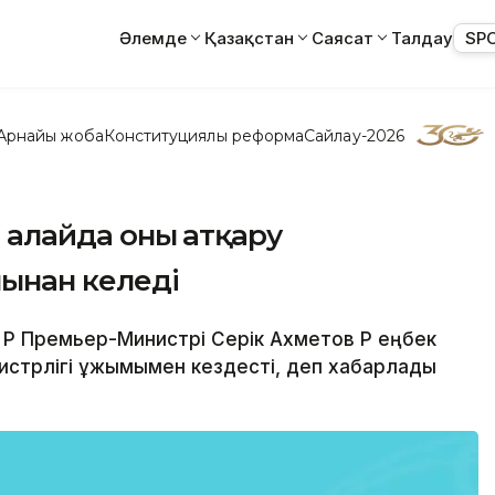
Әлемде
Қазақстан
Саясат
Талдау
SP
Арнайы жоба
Конституциялық реформа
Сайлау-2026
, алайда оны атқару
лынан келеді
н ҚР Премьер-Министрі Серік Ахметов ҚР еңбек
истрлігі ұжымымен кездесті, деп хабарлады