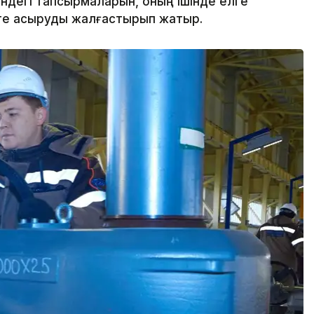
дегі тапсырмаларын, оның ішінде елге
еге асыруды жалғастырып жатыр.