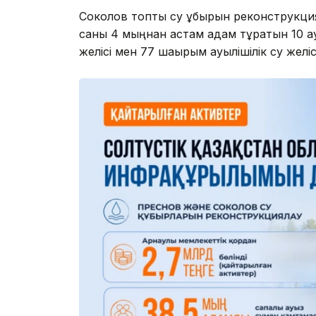
Соколов топтық су құбырын реконструк
саны 4 мыңнан астам адам тұратын 10 а
желісі мен 77 шақырым ауылішілік су желі