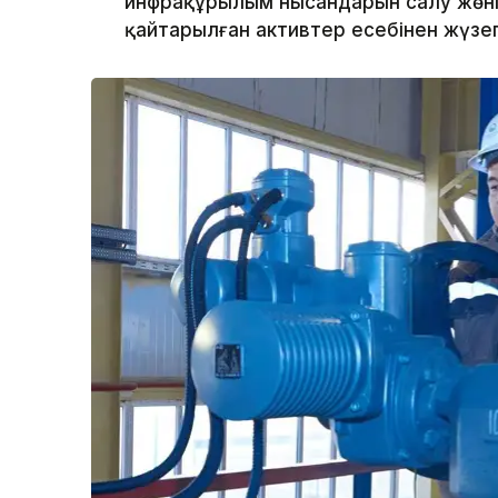
инфрақұрылым нысандарын салу жөнін
қайтарылған активтер есебінен жүз