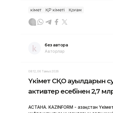
Үкімет
ҚР Үкіметі
Қоғам
без автора
Авторлар
08:12, 06 Тамыз 2026
Үкімет СҚО ауылдарын с
активтер есебінен 2,7 мл
АСТАНА. KAZINFORM - Қазақстан Үкім