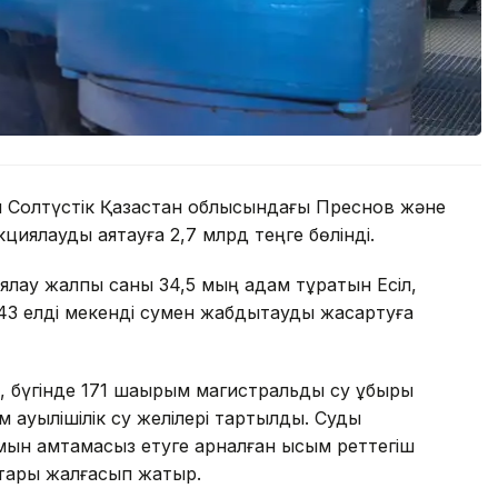
н Солтүстік Қазақстан облысындағы Преснов және
циялауды аяқтауға 2,7 млрд теңге бөлінді.
ялау жалпы саны 34,5 мың адам тұратын Есіл,
елді мекенді сумен жабдықтауды жақсартуға
, бүгінде 171 шақырым магистральдық су құбыры
м ауылішілік су желілері тартылды. Суды
ымын қамтамасыз етуге арналған қысым реттегіш
тары жалғасып жатыр.