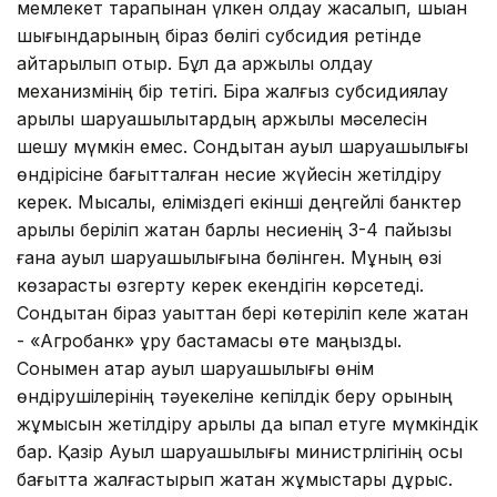
мемлекет тарапынан үлкен қолдау жасалып, шыққан
шығындарының біраз бөлігі субсидия ретінде
қайтарылып отыр. Бұл да қаржылық қолдау
механизмінің бір тетігі. Бірақ жалғыз субсидиялау
арқылы шаруашылықтардың қаржылық мәселесін
шешу мүмкін емес. Сондықтан ауыл шаруашылығы
өндірісіне бағытталған несие жүйесін жетілдіру
керек. Мысалы, еліміздегі екінші деңгейлі банктер
арқылы беріліп жатқан барлық несиенің 3-4 пайызы
ғана ауыл шаруашылығына бөлінген. Мұның өзі
көзқарасты өзгерту керек екендігін көрсетеді.
Сондықтан біраз уақыттан бері көтеріліп келе жатқан
- «Агробанк» құру бастамасы өте маңызды.
Сонымен қатар ауыл шаруашылығы өнім
өндірушілерінің тәуекеліне кепілдік беру қорының
жұмысын жетілдіру арқылы да ықпал етуге мүмкіндік
бар. Қазір Ауыл шаруашылығы министрлігінің осы
бағытта жалғастырып жатқан жұмыстары дұрыс.