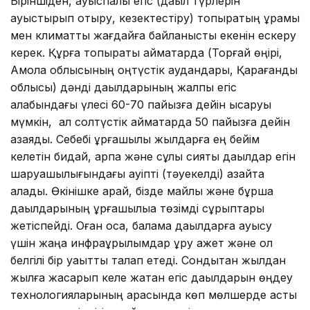
Біріншіден, ауыспалы егіс (дақыл түрлерін
ауыстырып отыру, кезектестіру) топырақтың құрамы
мен климаттық жағдайға байланысты екенін ескеру
керек. Құрғақ топырақты аймақтарда (Торғай өңірі,
Ақмола облысының оңтүстік аудандары, Қарағанды
облысы) дәнді дақылдарының жалпы егіс
алқабындағы үлесі 60-70 пайызға дейін қысқаруы
мүмкін, ал солтүстік аймақтарда 50 пайызға дейін
азаяды. Себебі құрғақшылық жылдарға ең бейім
келетін бидай, арпа және сұлы сияқты дақылдар егін
шаруашылығындағы қауіпті (тәуекелді) азайта
алады. Өкінішке қарай, бізде майлы және бұршақ
дақылдарының құрғақшылыққа төзімді сұрыптары
жетіспейді. Оған қоса, балама дақылдарға ауысу
үшін жаңа инфрақұрылымдар құру қажет және ол
белгілі бір уақытты талап етеді. Сондықтан жылдан
жылға жақсарып келе жатқан егіс дақылдарын өңдеу
технологияларының арқасында көп мөлшерде астық