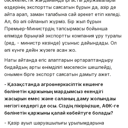
өздерінің экспорттық саясатын бұрын да, қазір де
қайта қарап, заман талабына сай әрекет етіп келеді.
Ал, біз әлі ойланып жүрміз. Бір жыл бұрын
Премьер-Министрдің тапсырмасы бойынша
елімізде бірыңғай экспорттық компания құру туралы
(ред. - министр кезінде) ұсыныс дайындадық. Ол
әлі күнге дейін жүзеге асқан жоқ.
Нақты айтқанда егіс алқаптарын әртараптандыру
бидайдың артық өнімділігі мәселесін шешпейді,
онымен бірге экспорт саясатын дамыту қажет.
- Қазақстанда агроөнеркәсіптік кешенге
бөлінетін қаржының мардымсыз екендігі
жасырын емес және саланың даму жолындағы
негізгі кедергі де осы. Сіздің пікіріңізше, АӨК-ге
бөлінетін қаржыны қалай көбейтуге болады?
- Қазір ауыл шаруашылығы құрылымдарына