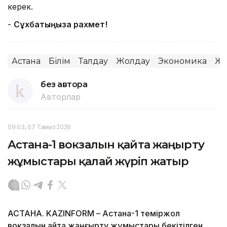
керек.
-
Сұхбатыңызға рахмет!
Астана
Білім
Талдау
Жолдау
Экономика
ЖО
без автора
Авторлар
09:03, 07 Тамыз 2026
Астана-1 вокзалын қайта жаңғырту
жұмыстары қалай жүріп жатыр
АСТАНА. KAZINFORM – Астана-1 теміржол
вокзалын қайта жаңғырту жұмыстары бекітілген