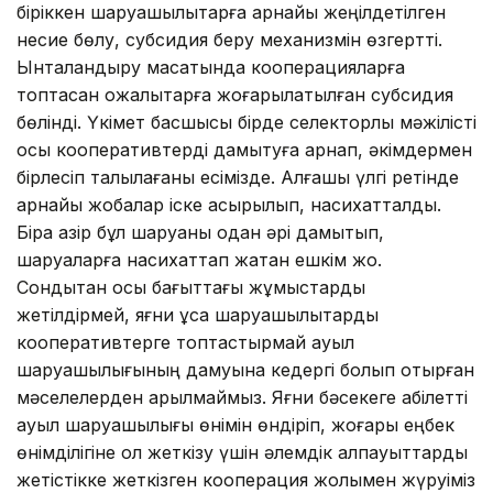
біріккен шаруашылықтарға арнайы жеңілдетілген
несие бөлу, субсидия беру механизмін өзгертті.
Ынталандыру мақсатында кооперацияларға
топтасқан қожалықтарға жоғарылатылған субсидия
бөлінді. Үкімет басшысы бірде селекторлық мәжілісті
осы кооперативтерді дамытуға арнап, әкімдермен
бірлесіп талқылағаны есімізде. Алғашқы үлгі ретінде
арнайы жобалар іске асырылып, насихатталды.
Бірақ қазір бұл шаруаны одан әрі дамытып,
шаруаларға насихаттап жатқан ешкім жоқ.
Сондықтан осы бағыттағы жұмыстарды
жетілдірмей, яғни ұсақ шаруашылықтарды
кооперативтерге топтастырмай ауыл
шаруашылығының дамуына кедергі болып отырған
мәселелерден арылмаймыз. Яғни бәсекеге қабілетті
ауыл шаруашылығы өнімін өндіріп, жоғары еңбек
өнімділігіне қол жеткізу үшін әлемдік алпауыттарды
жетістікке жеткізген кооперация жолымен жүруіміз