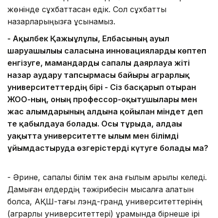
жөнінде сұхбаттасқан едік. Сол сұхбатты
назарларыңызға ұсынамыз.
- Ақылбек Қажығұлұлы, Елбасының ауыл
шаруашылығы саласына инновацияларды көптеп
енгізуге, мамандарды сапалы даярлауға жіті
назар аудару тапсырмасы байырғы аграрлық
университеттердің бірі - Сіз басқарып отырған
ЖОО-ның, оның профессор-оқытушылары мен
жас ғалымдарының алдына қойылған міндет деп
те қабылдауға болады. Осы тұрғыда, алдағы
уақытта университетте ғылым мен білімді
ұйымдастыруда өзгерістерді күтуге болады ма?
- Әрине, сапалы білім тек қана ғылым арқылы келеді.
Дамыған елдердің тәжірибесін мысалға алатын
болсақ, АҚШ-тағы лэнд-гранд университеттерінің
(аграрлық университеттері) құрамында бірнеше ірі