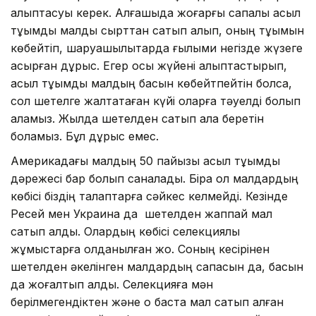
қалыптасуы керек. Алғашқыда жоғарғы сапалы асыл
тұқымды малды сырттан сатып алып, оның тұқымын
көбейтіп, шаруашылықтарда ғылыми негізде жүзеге
асырған дұрыс. Егер осы жүйені қалыптастырып,
асыл тұқымды малдың басын көбейтпейтін болсақ,
сол шетелге жалтақтаған күйі оларға тәуелді болып
қаламыз. Жылда шетелден сатып ала беретін
боламыз. Бұл дұрыс емес.
Америкадағы малдың 50 пайызы асыл тұқымды
дәрежесі бар болып саналады. Бірақ ол малдардың
көбісі біздің талаптарға сәйкес келмейді. Кезінде
Ресей мен Украина да шетелден жаппай мал
сатып алды. Олардың көбісі селекциялық
жұмыстарға қолданылған жоқ. Соның кесірінен
шетелден әкелінген малдардың сапасын да, басын
да жоғалтып алды. Селекцияға мән
берілмегендіктен және о баста мал сатып алған