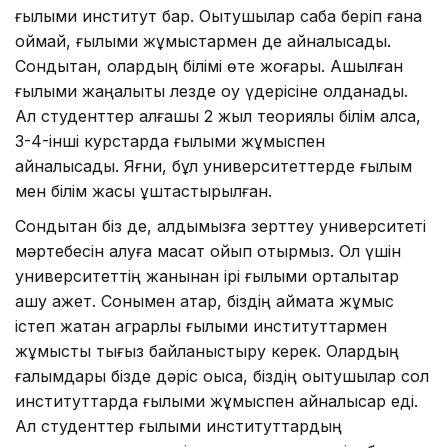
ғылыми институт бар. Оқытушылар сабақ беріп ғана
қоймай, ғылыми жұмыстармен де айналысады.
Сондықтан, олардың білімі өте жоғары. Ашылған
ғылыми жаңалықты лезде оқу үдерісіне қолданады.
Ал студенттер алғашқы 2 жыл теориялық білім алса,
3-4-інші курстарда ғылыми жұмыспен
айналысады. Яғни, бұл университеттерде ғылым
мен білім жақсы ұштастырылған.
Сондықтан біз де, алдымызға зерттеу университеті
мәртебесін алуға мақсат қойып отырмыз. Ол үшін
университеттің жанынан ірі ғылыми орталықтар
ашу қажет. Сонымен қатар, біздің аймақта жұмыс
істеп жатқан аграрлық ғылыми институттармен
жұмысты тығыз байланыстыру керек. Олардың
ғалымдары бізде дәріс оқыса, біздің оқытушылар сол
институттарда ғылыми жұмыспен айналысар еді.
Ал студенттер ғылыми институттардың