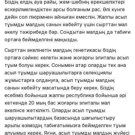
Біздің елдің ауа райы, жем-шөбінің ерекшеліктері
ескерілмегендіктен қарсы болғаным рас. Әлі күнге
дейін сол пікірімнен айныған емеспін. Жалпы асыл
тұқымды малдың санын көбейту үшін сырттан мал
әкелу тәжірибеде бар. Сондықтан малдың да табиғи
ортаға бейімделгені маңызды.
Сырттан әкелінетін малдың генетикасы біздің
ортаға сәйкес келетін және жоғарғы элиталық асыл
тұқым болуы керек. Сонымен қатар оларды тек қана
асыл тұқымды шаруашылықтарға селекциялық
жұмыстарға қолдануға, асыл тұқымды малдың
санын көбейту мақсатында беру керек. Біздің
есебіміз бойынша жалпы республика бойынша әрі
кеткенде 20 мың бас жоғарғы элиталы мал
әкелінсе жеткілікті. Оларды асыл тұқымды
шаруашылықтардың базасында шағылыстыру
арқылы өзіміздің табиғатымызға бейімделген тұқым
алуымыз керек. Яғни, асыл тұқымды малдың жүйесі