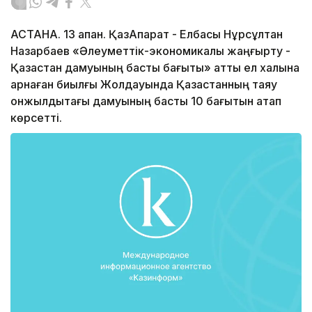
АСТАНА. 13 ақпан. ҚазАқпарат - Елбасы Нұрсұлтан
Назарбаев «Әлеуметтік-экономикалық жаңғырту -
Қазақстан дамуының басты бағыты» атты ел халқына
арнаған биылғы Жолдауында Қазақстанның таяу
онжылдықтағы дамуының басты 10 ба­ғытын атап
көрсетті.