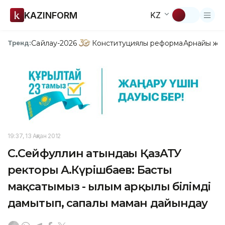
KAZINFORM
KZ
Сайлау-2026
Конституциялық реформа
Арнайы жо
Тренд:
19:37, 13 Ақпан 2012
С.Сейфуллин атындағы ҚазАТУ
ректоры А.Күрішбаев: Басты
мақсатымыз - ғылым арқылы білімді
дамытып, сапалы маман дайындау