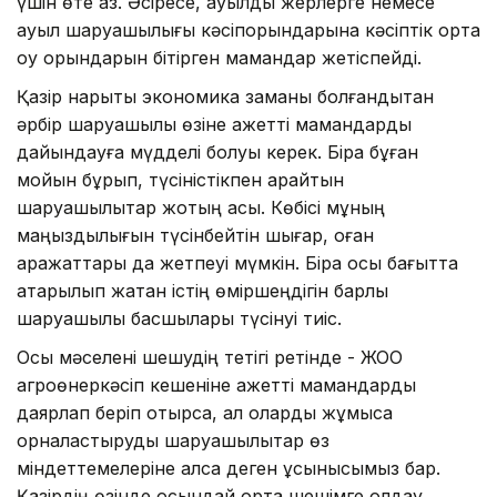
үшін өте аз. Әсіресе, ауылдық жерлерге немесе
ауыл шаруашылығы кәсіпорындарына кәсіптік орта
оқу орындарын бітірген мамандар жетіспейді.
Қазір нарықтық экономика заманы болғандықтан
әрбір шаруашылық өзіне қажетті мамандарды
дайындауға мүдделі болуы керек. Бірақ бұған
мойын бұрып, түсіністікпен қарайтын
шаруашылықтар жоқтың қасы. Көбісі мұның
маңыздылығын түсінбейтін шығар, оған
қаражаттары да жетпеуі мүмкін. Бірақ осы бағытта
атқарылып жатқан істің өміршеңдігін барлық
шаруашылық басшылары түсінуі тиіс.
Осы мәселені шешудің тетігі ретінде - ЖОО
агроөнеркәсіп кешеніне қажетті мамандарды
даярлап беріп отырса, ал оларды жұмысқа
орналастыруды шаруашылықтар өз
міндеттемелеріне алса деген ұсынысымыз бар.
Қазірдің өзінде осындай ортақ шешімге қолдау