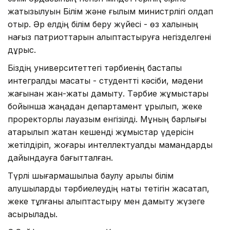
жатқызылуын Білім және ғылым министрлігі қолдап
отыр. Әр елдің білім беру жүйесі - өз халқының
нағыз патриоттарын қалыптастыруға негізделгені
дұрыс.
Біздің университеттегі тәрбиенің бастапқы
интегралды мақсаты - студентті кәсіби, мәдени
жағынан жан-жақты дамыту. Тәрбие жұмыстары
бойынша жаңадан департамент құрылып, жеке
проректорлық лауазым енгізілді. Мұның барлығы
атқарылып жатқан кешенді жұмыстар үдерісін
жетілдіріп, жоғары интеллектуалды мамандарды
дайындауға бағытталған.
Түрлі шығармашылыққа баулу арқылы білім
алушыларды тәрбиелеудің нақты тетігін жасақтап,
жеке тұлғаны қалыптастыру мен дамыту жүзеге
асырылады.