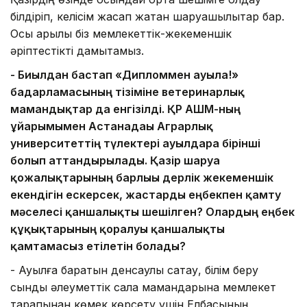
білдіріп, келісім жасап жатқан шаруашылықтар бар.
Осы арқылы біз мемлекеттік-жекеменшік
әріптестікті дамытамыз.
- Биылдан бастап «Дипломмен ауылға!»
бағдарламасының тізіміне ветеринарлық
мамандықтар да енгізілді. ҚР АШМ-ның
ұйғарымымен Астанадағы Аграрлық
университеттің түлектері ауылдарға бірінші
болып аттандырылады. Қазір шаруа
қожалықтарының барлығы дерлік жекеменшік
екендігін ескерсек, жастарды еңбекпен қамту
мәселесі қаншалықты шешілген? Олардың еңбек
құқықтарының қорғалуы қаншалықты
қамтамасыз етілетін болады?
- Ауылға баратын денсаулық сақтау, білім беру
сынды әлеуметтік сала мамандарына мемлекет
тарапынан көмек көрсету үшін Елбасының