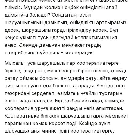
тиімсіз. Мұндай жолмен еңбек өнімділігін қалай
дамытуға болады? Сондықтан, ауыл
шаруашылығын дамытып, өнімділікті арттырамыз
десек, шаруашылықтарды ірілендіру керек. Бұл
кеңес үкіметі тұсындағыдай коллективизация
емес. Әлемде дамыған мемлекеттердің
тәжірибесіне сүйенсек - кооперация.
Мысалы, ұсақ шаруашылықтар кооперативтерге
біріксе, өздерінің мәселелерін бірігіп шешіп, өнімді
сақтау қоймасы болсын, өнімдерін сату, қайта өңдеу
сияқты шаруаларды бірлесіп атқарады. Кезінде осы
тәжірибені зерделеп, өзімізге ыңғайлы тұстарын
алып, заңға енгіздік. Бір сөзбен айтқанда, елімізде
кооператив құруға қажетті заңдық негіз қалыптасқан.
Кооперативке біріккен шаруашылықтарға мемлекет
тарапынан көмек көрсетіледі. Кезінде ауыл
шаруашылығы министрлігі кооперативтерге,