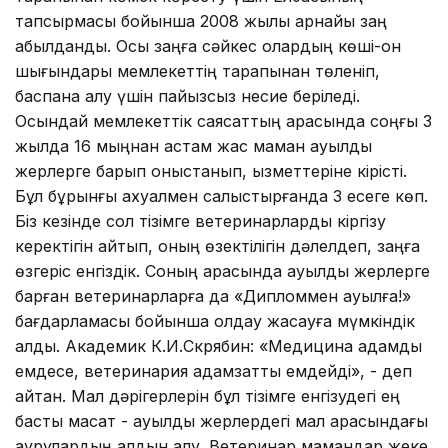
тапсырмасы бойынша 2008 жылы арнайы заң
қабылданды. Осы заңға сәйкес олардың көші-қон
шығындары мемлекеттің тарапынан төленіп,
баспана алу үшін пайызсыз несие беріледі.
Осындай мемлекеттік саясаттың арқасында соңғы 3
жылда 16 мыңнан астам жас маман ауылдық
жерлерге барып қоныстанып, қызметтеріне кірісті.
Бұл бұрынғы ахуалмен салыстырғанда 3 есеге көп.
Біз кезінде сол тізімге ветеринарларды кіргізу
керектігін айтып, оның өзектілігін дәлелдеп, заңға
өзгеріс енгіздік. Соның арқасында ауылдық жерлерге
барған ветеринарларға да «Дипломмен ауылға!»
бағдарламасы бойынша қолдау жасауға мүмкіндік
алдық. Академик К.И.Скрябин: «Медицина адамды
емдесе, ветеринария адамзатты емдейді», - деп
айтқан. Мал дәрігерлерін бұл тізімге енгізудегі ең
басты мақсат - ауылдық жерлердегі мал арасындағы
аурулардың алдын алу. Ветеринар мамандар жеке