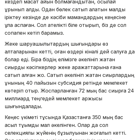
кездегі мақсат айқын болмағандықтан, осылай
ұрынып қалды. Одан бөлек сатып алатын малды
іріктеу кезінде де кәсіби мамандардың кеңесіне
құлақ аспаған. Сол қателікті біле отырып, біз де сол
соқпақпен кетіп барамыз.
Жеке шаруашылықтардың шығындары өз
қалталарынан кетті, оған өздері кінәлі дей салуға да
болар еді. Бірақ біздің елімізге әкелініп жатқан
сиырды кәсіпкерлер жеке қаражаттарына ғана
сатып алған жоқ. Сатып әкелініп жатқан сиырлардың
құнының 40 пайызын субсидия ретінде мемлекет
көтеріп отыр. Жоспарланған 72 мың бас сиырға 24
миллиард теңгедей мемлекет қаржысы
шығындалады.
Кеңес үкіметі тұсында Қазақстанға 350 мың бас
асыл тұқымды мал әкелінген. Олар да сол
селекциялық жүйенің бұзылуынан жоғалып кетті.