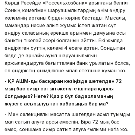
Көрші Ресейде «Россельхозбанк» құрылғаны белгілі.
Соның көмегімен шаруашылықтардың өнім өндіру
көлемінің артқаны бірден көріне бастады. Мысалы,
мамандар несие алып жұмыс істеп жатқан сүт
өндіру саласының ерекше қарқынмен дамуына осы
банктің тікелей әсері болғанын айтты. Екі жылда
өндірілген сүттің көлемі 4 есеге артқан. Сондықтан
бізде де арнайы ауыл шаруашылығын
қаржыландыруға бағытталған банк құрылатын болса,
ол өндірістің өнімділігіне ықпал ететініне күмән жоқ.
- ҚР АШМ-ды басқарған кезіңізде шетелден 72
мың бас сиыр сатып әкелуге ішінара қарсы
болдыңыз? Неге? Қазір бұл бағдарламаның
жүзеге асырылуынан хабарыңыз бар ма?
- Мен селекциялық мақсатта шетелден асыл тұқымды
мал сатып алуға қарсы емеспін. Бірақ 72 мың бас
емес, соншама сиыр сатып алуға ғылыми негіз жоқ.