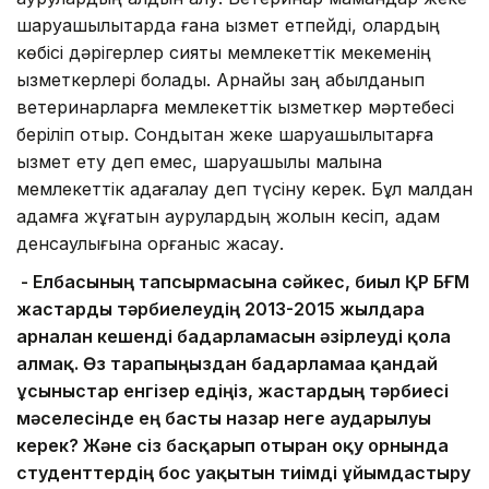
шаруашылықтарда ғана қызмет етпейді, олардың
көбісі дәрігерлер сияқты мемлекеттік мекеменің
қызметкерлері болады. Арнайы заң қабылданып
ветеринарларға мемлекеттік қызметкер мәртебесі
беріліп отыр. Сондықтан жеке шаруашылықтарға
қызмет ету деп емес, шаруашылық малына
мемлекеттік қадағалау деп түсіну керек. Бұл малдан
адамға жұғатын аурулардың жолын кесіп, адам
денсаулығына қорғаныс жасау.
- Елбасының тапсырмасына сәйкес, биыл ҚР БҒМ
жастарды тәрбиелеудің 2013-2015 жылдарға
арналған кешенді бағдарламасын әзірлеуді қолға
алмақ. Өз тарапыңыздан бағдарламаға қандай
ұсыныстар енгізер едіңіз, жастардың тәрбиесі
мәселесінде ең басты назар неге аударылуы
керек? Және сіз басқарып отырған оқу орнында
студенттердің бос уақытын тиімді ұйымдастыру