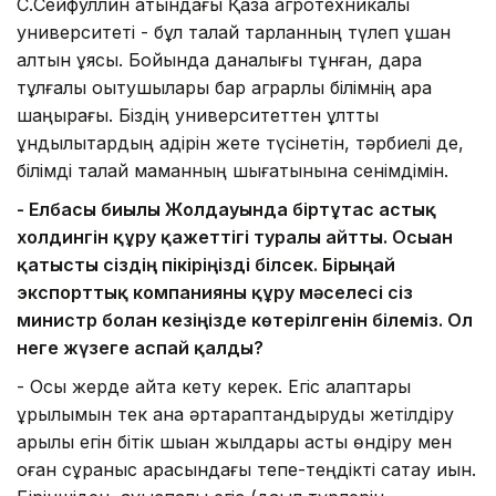
С.Сейфуллин атындағы Қазақ агротехникалық
университеті - бұл талай тарланның түлеп ұшқан
алтын ұясы. Бойында даналығы тұнған, дара
тұлғалы оқытушылары бар аграрлық білімнің қара
шаңырағы. Біздің университеттен ұлттық
құндылықтардың қадірін жете түсінетін, тәрбиелі де,
білімді талай маманның шығатынына сенімдімін.
- Елбасы биылғы Жолдауында біртұтас астық
холдингін құру қажеттігі туралы айтты. Осыған
қатысты сіздің пікіріңізді білсек. Бірыңғай
экспорттық компанияны құру мәселесі сіз
министр болған кезіңізде көтерілгенін білеміз.
Ол
неге жүзеге аспай қалды?
- Осы жерде айта кету керек. Егіс алқаптары
құрылымын тек қана әртараптандыруды жетілдіру
арқылы егін бітік шыққан жылдары астық өндіру мен
оған сұраныс арасындағы тепе-теңдікті сақтау қиын.