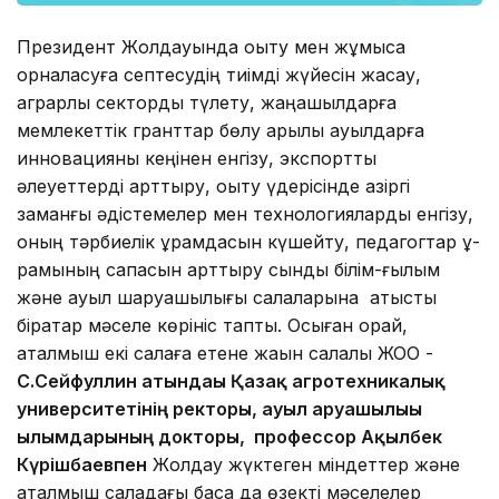
Президент Жолдауында оқыту мен жұ­мыс­қа
орналасуға септесудің тиімді жүйесін жасау,
аграр­лық сек­торды түлету, жаңашылдарға
мемлекеттік гранттар бөлу арқылы ауылдарға
инновацияны кеңінен енгізу, экспорттық
әлеуеттерді арттыру, оқыту үдерісінде қазіргі
заманғы әдістемелер мен техноло­гияларды енгізу,
оның тәр­биелік құрамдасын кү­шейту, педагогтар құ­
рамы­ның сапасын арттыру сынды білім-ғылым
және ауыл шаруашылығы салаларына қатысты
бірқатар мәселе көрініс тапты. Осыған орай,
аталмыш екі салаға етене жақын салалық ЖОО -
С.Сейфуллин атындағы Қазақ агротехникалық
университетінің ректоры,
ауыл аруашылығы
ғылымдарының докторы, профессор Ақылбек
Күрішбаевпен
Жолдау жүктеген міндеттер және
аталмыш саладағы басқа да өзекті мәселелер