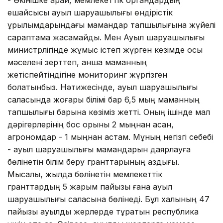
ешқайсысы ауыл шаруашылығы өндірістік
құрылымдарындағы мамандар тапшылығына жүйелі
сараптама жасамайды. Мен Ауыл шаруашылығы
министрлігінде жұмыс істеп жүрген кезімде осы
мәселені зерттеп, қанша маманның
жетіспейтіндігіне мониторинг жүргізген
болатынбыз. Нәтижесінде, ауыл шаруашылығы
саласында жоғары білімі бар 6,5 мың маманның
тапшылығы барына көзіміз жетті. Оның ішінде мал
дәрігерлерінің бос орыны 2 мыңнан асқан,
агрономдар - 1 мыңнан астам. Мұның негізгі себебі
- ауыл шаруашылығы мамандарын даярлауға
бөлінетін білім беру гранттарының аздығы.
Мысалы, жылда бөлінетін мемлекеттік
гранттардың 5 жарым пайызы ғана ауыл
шаруашылығы саласына бөлінеді. Бұл халқының 47
пайызы ауылдық жерлерде тұратын республика