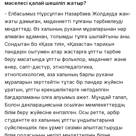
мәселесі қалай шешіліп жатыр?
- Елбасымыз Нұрсұлтан Назарбаев Жолдауда жан-
жақты дамыған, мәдениетті тұлғаны тәрбиелеуді
міндеттеді. Өз халқының рухани мұраларынан нәр
алмаған адамнан, толымды тұлға шықпайтыны анық.
Сондықтан біз «Қазақ тілі», «Қазақстан тарихы»
пәндерін оқытумен қатар жастарға ұлттық тәрбие
беру мақсатында ұлттық фольклор, мәдениет және
өнер, салт-дәстүр, этнопедагогика,
этнопсихология, қазақ халқының барлық рухани
мұраларын зерттейтін тұтас бір пәндер жүйесін
құратын, ұлттық ерекшеліктерге негізделген
бағдарламаны қолға алуымыз қажет. Мұндай талап,
Болон декларациясына қосылған мемлекеттердің
білім беру жүйесіне енгізілген. Осы ретте, әрбір
студентте өз халқының ұлттық құндылықтарына
сүйіспеншілік пен құрмет сезімін қалыптастыруды
білім ордасының негізгі міндеттерінің біріне