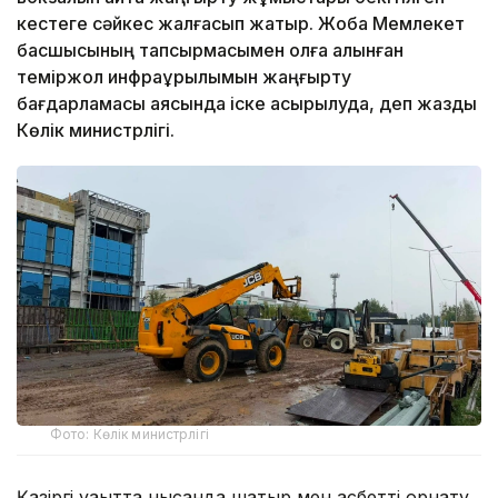
кестеге сәйкес жалғасып жатыр. Жоба Мемлекет
басшысының тапсырмасымен қолға алынған
теміржол инфрақұрылымын жаңғырту
бағдарламасы аясында іске асырылуда, деп жазды
Көлік министрлігі.
Фото: Көлік министрлігі
Қазіргі уақытта нысанда шатыр мен қасбетті орнату,