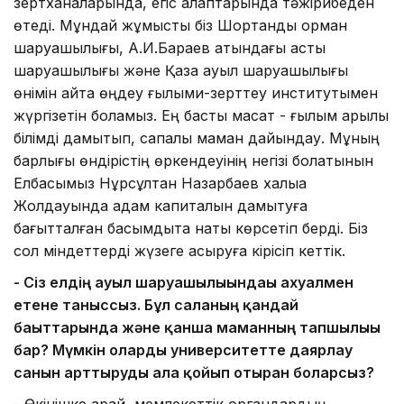
зертханаларында, егіс алқаптарында тәжірибеден
өтеді. Мұндай жұмысты біз Шортанды орман
шаруашылығы, А.И.Бараев атындағы астық
шаруашылығы және Қазақ ауыл шаруашылығы
өнімін қайта өңдеу ғылыми-зерттеу институтымен
жүргізетін боламыз. Ең басты мақсат - ғылым арқылы
білімді дамытып, сапалы маман дайындау. Мұның
барлығы өндірістің өркендеуінің негізі болатынын
Елбасымыз Нұрсұлтан Назарбаев халыққа
Жолдауында адам капиталын дамытуға
бағытталған басымдықта нақты көрсетіп берді. Біз
сол міндеттерді жүзеге асыруға кірісіп кеттік.
- Сіз елдің ауыл шаруашылығындағы ахуалмен
етене таныссыз. Бұл саланың қандай
бағыттарында және қанша маманның тапшылығы
бар? Мүмкін оларды университетте даярлау
санын арттыруды алға қойып отырған боларсыз?
- Өкінішке қарай, мемлекеттік органдардың