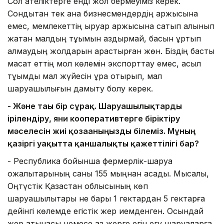
Сол қателіктерге енді жол бермеуіміз керек.
Сондықтан тек қана бизнесмендердің қаржысына
емес, мемлекеттің қыруар қаржысына сатып алынып
жатқан малдың тұқымын аздырмай, басын құртып
алмаудың жолдарын қарастырған жөн. Біздің басты
мақсат еттің мол көлемін экспорттау емес, асыл
тұқымды мал жүйесін құра отырып, мал
шаруашылығын дамыту болу керек.
- Және тағы бір сұрақ. Шаруашылықтарды
ірілендіру, яғни кооперативтерге біріктіру
мәселесін жиі қозғағаныңызды білеміз. Мұның
қазіргі уақытта қаншалықты қажеттілігі бар?
- Республика бойынша фермерлік-шаруа
қожалықтарының саны 155 мыңнан асады. Мысалы,
Оңтүстік Қазақстан облысының көп
шаруашылықтары не бары 1 гектардан 5 гектарға
дейінгі көлемде егістік жер иемденген. Осындай
жер қатынасы немесе аз жерге егін егу шаруаларға