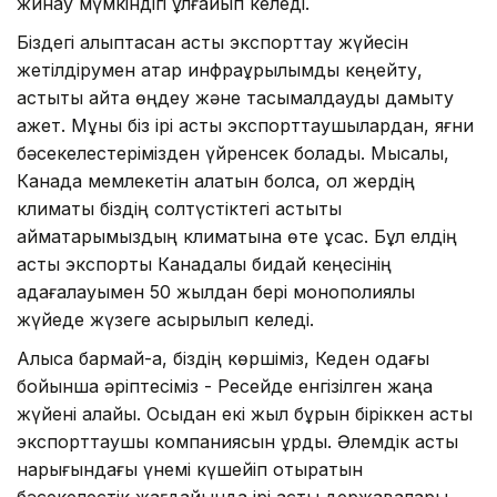
жинау мүмкіндігі ұлғайып келеді.
Біздегі қалыптасқан астық экспорттау жүйесін
жетілдірумен қатар инфрақұрылымды кеңейту,
астықты қайта өңдеу және тасымалдауды дамыту
қажет. Мұны біз ірі астық экспорттаушылардан, яғни
бәсекелестерімізден үйренсек болады. Мысалы,
Канада мемлекетін алатын болсақ, ол жердің
климаты біздің солтүстіктегі астықты
аймақтарымыздың климатына өте ұқсас. Бұл елдің
астық экспорты Канадалық бидай кеңесінің
қадағалауымен 50 жылдан бері монополиялық
жүйеде жүзеге асырылып келеді.
Алысқа бармай-ақ, біздің көршіміз, Кеден одағы
бойынша әріптесіміз - Ресейде енгізілген жаңа
жүйені алайық. Осыдан екі жыл бұрын біріккен астық
экспорттаушы компаниясын құрды. Әлемдік астық
нарығындағы үнемі күшейіп отыратын
бәсекелестік жағдайында ірі астық державалары